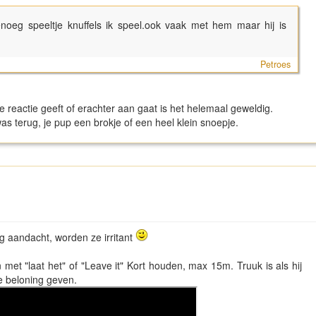
enoeg speeltje knuffels ik speel.ook vaak met hem maar hij is
Petroes
e reactie geeft of erachter aan gaat is het helemaal geweldig.
was terug, je pup een brokje of een heel klein snoepje.
g aandacht, worden ze irritant
 met "laat het" of "Leave it" Kort houden, max 15m. Truuk is als hij
e beloning geven.