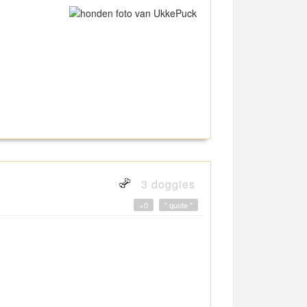
3 doggies
+0
" quote "