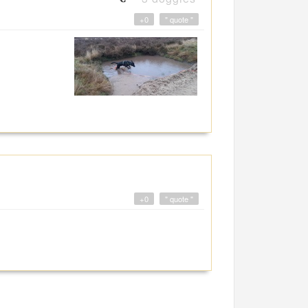
+0
" quote "
+0
" quote "