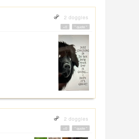
2 doggies
+0
" quote "
2 doggies
+0
" quote "