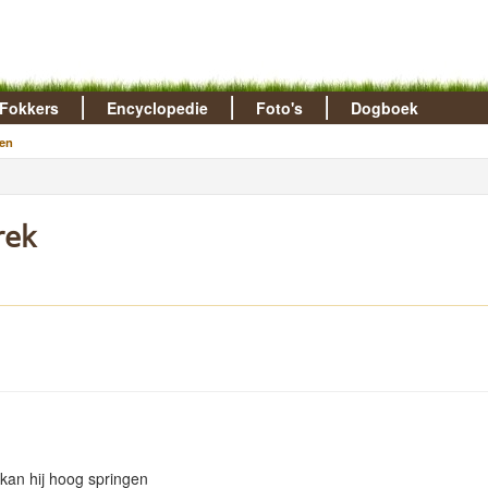
Fokkers
Encyclopedie
Foto's
Dogboek
en
rek
 kan hij hoog springen