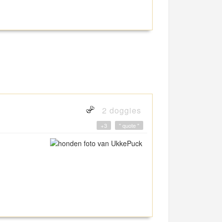
2 doggies
+3
" quote "