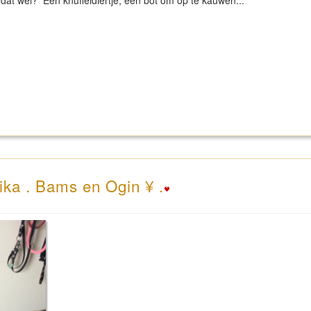
ij dat wel? Een knuffeldiertje, een bot om op te kauwen...
ika . Bams en Ogin ¥ .