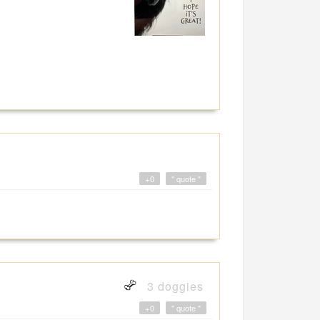
+0
" quote "
3 doggies
+0
" quote "