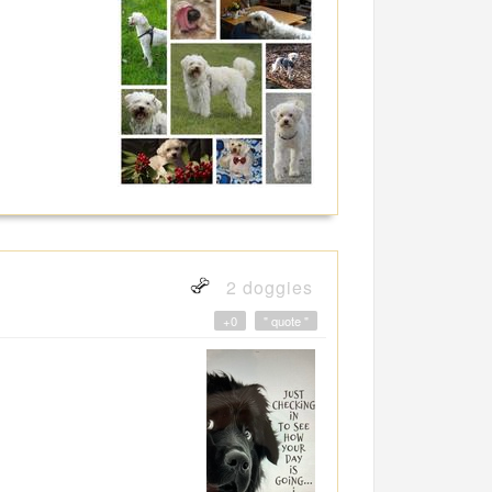
2 doggies
+0
" quote "