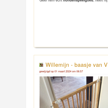
Geef hem écht
hondenspeelgoed
, heeft h
Willemijn - baasje van V
gewijzigd op 01 maart 2024 om 06:57