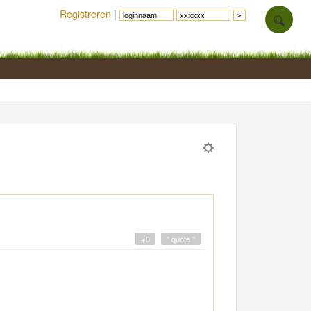
Registreren
|
+0
" quote "