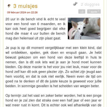
2 doggies
3 muisjes
+0
" quote "
09 februari 2024 om 22:26
20 uur in de bench vind ik echt te veel
voor een hond van 6 maanden, en ik
kan ook heel goed begrijpen dat elke
hond die maar 4 uur buiten de bench
mag dan helemaal uit zijn plaat gaat.
Je pup is op dit moment vergelijkbaar met een klein kind, dat
wil ontdekken, spelen, gek doen en eropuit gaan. Je hebt
bewust gekozen om een hond van deze leeftijd in huis te
nemen, dan is dit ook iets wat je aan je hond moet kunnen
bieden. Op deze manier is het voor jou niet leuk, maar voor de
hond zelf kan dit ook geen plezier zijn. Zo schiet zijn jeugd aan
hem voorbij, en dat is ook niet eerlijk. Neem even de tijd om
goed na te denken of dit de juiste keuze is geweest voor jullie
beiden. In sommige gevallen is het scheiden van wegen beter.
Op termijn zal het vast en zeker beter worden, het is een jonge
hond en je zal zien dat straks over een half jaar of een jaar er
wat meer rust in komt. Dit is echter ook wel afhankelijk van de