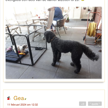
Gea
+0
" quote "
11 februari 2024 om 12:32