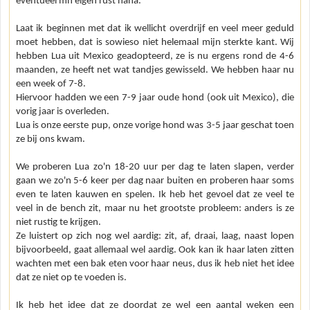
eventueel mn eigen rust haha.
Laat ik beginnen met dat ik wellicht overdrijf en veel meer geduld
moet hebben, dat is sowieso niet helemaal mijn sterkte kant. Wij
hebben Lua uit Mexico geadopteerd, ze is nu ergens rond de 4-6
maanden, ze heeft net wat tandjes gewisseld. We hebben haar nu
een week of 7-8.
Hiervoor hadden we een 7-9 jaar oude hond (ook uit Mexico), die
vorig jaar is overleden.
Lua is onze eerste pup, onze vorige hond was 3-5 jaar geschat toen
ze bij ons kwam.
We proberen Lua zo'n 18-20 uur per dag te laten slapen, verder
gaan we zo'n 5-6 keer per dag naar buiten en proberen haar soms
even te laten kauwen en spelen. Ik heb het gevoel dat ze veel te
veel in de bench zit, maar nu het grootste probleem: anders is ze
niet rustig te krijgen.
Ze luistert op zich nog wel aardig: zit, af, draai, laag, naast lopen
bijvoorbeeld, gaat allemaal wel aardig. Ook kan ik haar laten zitten
wachten met een bak eten voor haar neus, dus ik heb niet het idee
dat ze niet op te voeden is.
Ik heb het idee dat ze doordat ze wel een aantal weken een