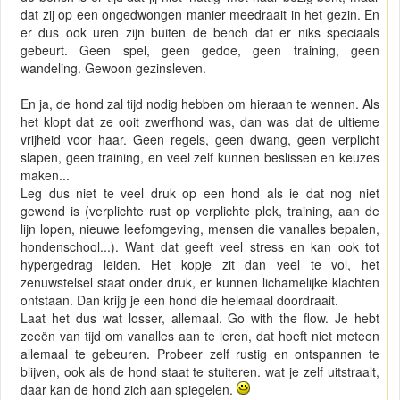
dat zij op een ongedwongen manier meedraait in het gezin. En
er dus ook uren zijn buiten de bench dat er niks speciaals
gebeurt. Geen spel, geen gedoe, geen training, geen
wandeling. Gewoon gezinsleven.
En ja, de hond zal tijd nodig hebben om hieraan te wennen. Als
het klopt dat ze ooit zwerfhond was, dan was dat de ultieme
vrijheid voor haar. Geen regels, geen dwang, geen verplicht
slapen, geen training, en veel zelf kunnen beslissen en keuzes
maken...
Leg dus niet te veel druk op een hond als ie dat nog niet
gewend is (verplichte rust op verplichte plek, training, aan de
lijn lopen, nieuwe leefomgeving, mensen die vanalles bepalen,
hondenschool...). Want dat geeft veel stress en kan ook tot
hypergedrag leiden. Het kopje zit dan veel te vol, het
zenuwstelsel staat onder druk, er kunnen lichamelijke klachten
ontstaan. Dan krijg je een hond die helemaal doordraait.
Laat het dus wat losser, allemaal. Go with the flow. Je hebt
zeeën van tijd om vanalles aan te leren, dat hoeft niet meteen
allemaal te gebeuren. Probeer zelf rustig en ontspannen te
blijven, ook als de hond staat te stuiteren. wat je zelf uitstraalt,
daar kan de hond zich aan spiegelen.