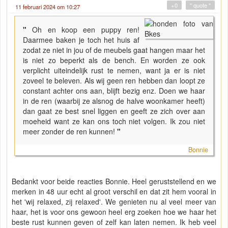
+0
" quote "
11 februari 2024 om 10:27
"
Oh en koop een puppy ren!
Daarmee baken je toch het huis af
zodat ze niet in jou of de meubels gaat hangen maar het
is niet zo beperkt als de bench. En worden ze ook
verplicht uiteindelijk rust te nemen, want ja er is niet
zoveel te beleven. Als wij geen ren hebben dan loopt ze
constant achter ons aan, blijft bezig enz. Doen we haar
in de ren (waarbij ze alsnog de halve woonkamer heeft)
dan gaat ze best snel liggen en geeft ze zich over aan
moeheid want ze kan ons toch niet volgen. Ik zou niet
meer zonder de ren kunnen!
"
Bonnie
Bedankt voor beide reacties Bonnie. Heel geruststellend en we
merken in 48 uur echt al groot verschil en dat zit hem vooral in
het 'wij relaxed, zij relaxed'. We genieten nu al veel meer van
haar, het is voor ons gewoon heel erg zoeken hoe we haar het
beste rust kunnen geven of zelf kan laten nemen. Ik heb veel