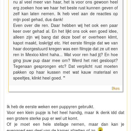
nu al veel meer van haar, het is voor ons gewoon heel
erg zoeken hoe we haar het beste rust kunnen geven of
zelf kan laten nemen. Ik heb veel aan de reacties op
mijn post gehad, dus dank!
Even over die ren. Daar hebben wij het ook een paar
keer over gehad al. En het lijkt ons ook een goed idee,
alleen zijn wij bang dat deze boef er overheen klimt,
kapot maakt, loskrijgt etc. Het eerste filmpje dat we van
haar doorgestuurd kregen was een filmpje dat ze uit een
ren in Mexico klimt haha... Wat voor ren had jij? En hoe
ging jouw pup daar mee om? Werd het niet gesloopt?
Tegenaan gesprongen etc? Dat verplicht rust moeten
pakken op haar kussen met wat kauw materiaal en
speeltjes, klinkt heel goed.
"
Bkes
Ik heb de eerste weken een puppyren gebruikt.
Voor een klein pupje is het heel handig, maar ik denk idd dat
een grotere sterke pup er wel uit komt.
Of je moet een hele stellage nemen, maar dan kan je
evengoed een deel van de kamer afzetten of zo.