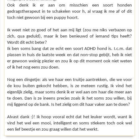
Ook denk ik er aan om misschien een soort honden
gedragstherapeut in te schakelen voor h, al vraag ik me af of dit
toch niet gewoon bij een puppy hoort.
Ik weet niet zo goed of het aan mij ligt (zou me niks verbazen op
zich, qua geduld), maar ik ben benieuwd of iemand tips heeft?
Wordt dit echt beter?
Ik ben soms bang dat ze echt een soort ADHD hond is. I.c.m. dat
plassen in huis de laatste week en dat non-stop gebijt, heb ik niet
er gewoon weinig plezier en zou ik op dit moment ook niet weten
of ik het nog eens zou doen.
Nog een dingetje: als we haar een truitje aantrekken, die we voor
de kou buiten gekocht hebben, is ze meteen rustig. Ik vind het
eigenlijk zielig, maar soms denk ik er wel aan om haar die meer aan
te doen. Dan is ze ineens precies zoals ik het soms zou willen, bij
mij liggend op de bank. Is het zielig om dit haar vaker aan te doen?
Alvast dank :)! Ik hoop vooral echt dat het leuker wordt, want ik
vind het wel een mooi, intelligent en soms stiekem toch ook wel
een lief beestje en zou graag willen dat het werkt.