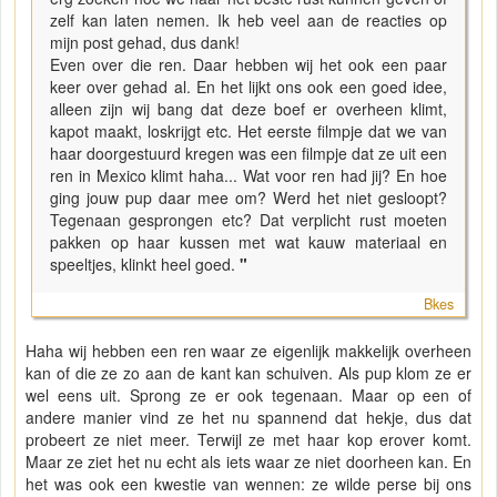
zelf kan laten nemen. Ik heb veel aan de reacties op
mijn post gehad, dus dank!
Even over die ren. Daar hebben wij het ook een paar
keer over gehad al. En het lijkt ons ook een goed idee,
alleen zijn wij bang dat deze boef er overheen klimt,
kapot maakt, loskrijgt etc. Het eerste filmpje dat we van
haar doorgestuurd kregen was een filmpje dat ze uit een
ren in Mexico klimt haha... Wat voor ren had jij? En hoe
ging jouw pup daar mee om? Werd het niet gesloopt?
Tegenaan gesprongen etc? Dat verplicht rust moeten
pakken op haar kussen met wat kauw materiaal en
speeltjes, klinkt heel goed.
"
Bkes
Haha wij hebben een ren waar ze eigenlijk makkelijk overheen
kan of die ze zo aan de kant kan schuiven. Als pup klom ze er
wel eens uit. Sprong ze er ook tegenaan. Maar op een of
andere manier vind ze het nu spannend dat hekje, dus dat
probeert ze niet meer. Terwijl ze met haar kop erover komt.
Maar ze ziet het nu echt als iets waar ze niet doorheen kan. En
het was ook een kwestie van wennen: ze wilde perse bij ons