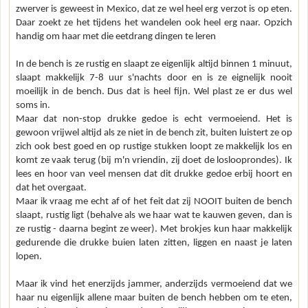
zwerver is geweest in Mexico, dat ze wel heel erg verzot is op eten.
Daar zoekt ze het tijdens het wandelen ook heel erg naar. Opzich
handig om haar met die eetdrang dingen te leren
In de bench is ze rustig en slaapt ze eigenlijk altijd binnen 1 minuut,
slaapt makkelijk 7-8 uur s'nachts door en is ze eignelijk nooit
moeilijk in de bench. Dus dat is heel fijn. Wel plast ze er dus wel
soms in.
Maar dat non-stop drukke gedoe is echt vermoeiend. Het is
gewoon vrijwel altijd als ze niet in de bench zit, buiten luistert ze op
zich ook best goed en op rustige stukken loopt ze makkelijk los en
komt ze vaak terug (bij m'n vriendin, zij doet de loslooprondes). Ik
lees en hoor van veel mensen dat dit drukke gedoe erbij hoort en
dat het overgaat.
Maar ik vraag me echt af of het feit dat zij NOOIT buiten de bench
slaapt, rustig ligt (behalve als we haar wat te kauwen geven, dan is
ze rustig - daarna begint ze weer). Met brokjes kun haar makkelijk
gedurende die drukke buien laten zitten, liggen en naast je laten
lopen.
Maar ik vind het enerzijds jammer, anderzijds vermoeiend dat we
haar nu eigenlijk allene maar buiten de bench hebben om te eten,