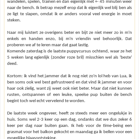
wandelen, spelen, trainen en dan eigenlijk met +- 45 minuten weer
naar de bench. Ik betrap mezelf erop dat ik eigenlijk wel blij ben als
ze ligt te slapen, omdat ik er anders vooral veel energie in moet
steken.
Naar mij luistert ze overigens beter en bijt ze niet meer zo in m'n
enkels en handen enzo, bij m'n vriendin wel behoorlijk. Dat
proberen we af te leren maar dat gaat lastig.
Komende zaterdag is de laatste puppycursus ochtend, waar ze het
5 weken lang egienlijk (zonder roze bril) misschien wel als 'beste'
deed.
Kortom: ik vind het jammer dat ik nog niet zo'n lol heb van Lua, ik
ben soms ook wel best gefrustreerd en dat vind ik jammer en voor
haar ook zielig, want zij weet ook niet beter. Maar dat niet kunnen
rusten, ontspannen of een leuke, speelse pup buiten de bench
begint toch wel echt vervelend te worden.
De laatste week ongeveer, heeft ze steeds meer een ongelukje in
huis. Soms wel 2-3 keer op een dag, ondanks dat we dus zeker 6
keer per dag naar buiten gaan. Ik heb voor de time-being een
grasmat voor het balkon gekocht en maandag ga ik bellen voor een
mogelijke blaasontsteking.