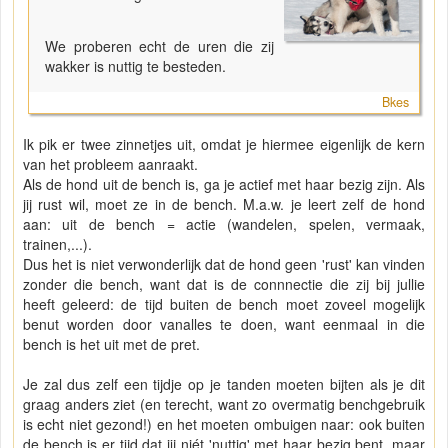
We proberen echt de uren die zij
wakker is nuttig te besteden.
Bkes
Ik pik er twee zinnetjes uit, omdat je hiermee eigenlijk de kern
van het probleem aanraakt.
Als de hond uit de bench is, ga je actief met haar bezig zijn. Als
jij rust wil, moet ze in de bench. M.a.w. je leert zelf de hond
aan: uit de bench = actie (wandelen, spelen, vermaak,
trainen,...).
Dus het is niet verwonderlijk dat de hond geen 'rust' kan vinden
zonder die bench, want dat is de connnectie die zij bij jullie
heeft geleerd: de tijd buiten de bench moet zoveel mogelijk
benut worden door vanalles te doen, want eenmaal in die
bench is het uit met de pret.
Je zal dus zelf een tijdje op je tanden moeten bijten als je dit
graag anders ziet (en terecht, want zo overmatig benchgebruik
is echt niet gezond!) en het moeten ombuigen naar: ook buiten
de bench is er tijd dat jij niét 'nuttig' met haar bezig bent, maar