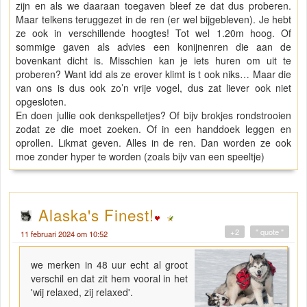
zijn en als we daaraan toegaven bleef ze dat dus proberen.
Maar telkens teruggezet in de ren (er wel bijgebleven). Je hebt
ze ook in verschillende hoogtes! Tot wel 1.20m hoog. Of
sommige gaven als advies een konijnenren die aan de
bovenkant dicht is. Misschien kan je iets huren om uit te
proberen? Want idd als ze erover klimt is t ook niks… Maar die
van ons is dus ook zo’n vrije vogel, dus zat liever ook niet
opgesloten.
En doen jullie ook denkspelletjes? Of bijv brokjes rondstrooien
zodat ze die moet zoeken. Of in een handdoek leggen en
oprollen. Likmat geven. Alles in de ren. Dan worden ze ook
moe zonder hyper te worden (zoals bijv van een speeltje)
Alaska's Finest!
+2
" quote "
11 februari 2024 om 10:52
we merken in 48 uur echt al groot
verschil en dat zit hem vooral in het
'wij relaxed, zij relaxed'.