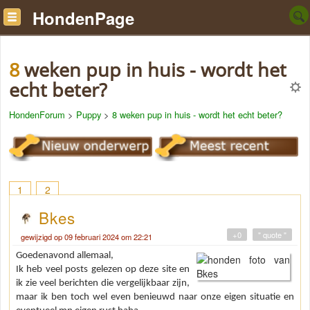
HondenPage
8 weken pup in huis - wordt het
echt beter?
HondenForum
>
Puppy
>
8 weken pup in huis - wordt het echt beter?
1
2
Bkes
+0
" quote "
gewijzigd op 09 februari 2024 om 22:21
Goedenavond allemaal,
Ik heb veel posts gelezen op deze site en
ik zie veel berichten die vergelijkbaar zijn,
maar ik ben toch wel even benieuwd naar onze eigen situatie en