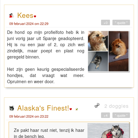
Kees
+0
" quote "
09 februari 2024 om 22:29
De hond op mijn profielfoto heb ik in
juni vorig jaar uit Spanje geadopteerd.
Hij is nu een jaar of 2, op zich wel
zindelijk, maar poept en plast nog
geregeld binnen.
Het zijn geen keurig gespecialiseerde
hondjes, dat vraagt wat meer.
Opruimen en weer door.
2 doggies
Alaska's Finest!
+4
" quote "
09 februari 2024 om 23:22
Ze pakt haar rust niet, tenzij ik haar
in de bench leg.