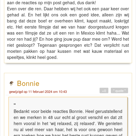
aan de reacties op mijn post gehad, dus dank!
Even over die ren. Daar hebben wij het ook een paar keer over
gehad al. En het lijkt ons ook een goed idee, alleen zijn wij
bang dat deze boef er overheen klimt, kapot maakt, loskrijgt
etc. Het eerste filmpje dat we van haar doorgestuurd kregen
was een filmpje dat ze uit een ren in Mexico klimt haha... Wat
voor ren had jij? En hoe ging jouw pup daar mee om? Werd het
niet gesloopt? Tegenaan gesprongen etc? Dat verplicht rust
moeten pakken op haar kussen met wat kauw materiaal en
speeltjes, klinkt heel goed.
Bonnie
+0
" quote "
gewijzigd op 11 februari 2024 om 10:43
"
Bedankt voor beide reacties Bonnie. Heel geruststellend
en we merken in 48 uur echt al groot verschil en dat zit
hem vooral in het 'wij relaxed, zij relaxed'. We genieten
nu al veel meer van haar, het is voor ons gewoon heel
erg zoeken hoe we haar het beste rust kunnen geven of