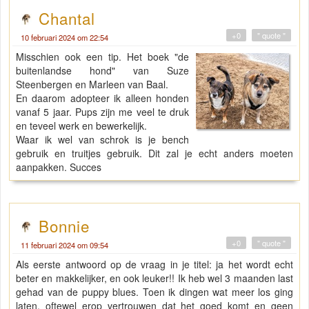
Chantal
+0
" quote "
10 februari 2024 om 22:54
Misschien ook een tip. Het boek "de
buitenlandse hond" van Suze
Steenbergen en Marleen van Baal.
En daarom adopteer ik alleen honden
vanaf 5 jaar. Pups zijn me veel te druk
en teveel werk en bewerkelijk.
Waar ik wel van schrok is je bench
gebruik en truitjes gebruik. Dit zal je echt anders moeten
aanpakken. Succes
Bonnie
+0
" quote "
11 februari 2024 om 09:54
Als eerste antwoord op de vraag in je titel: ja het wordt echt
beter en makkelijker, en ook leuker!! Ik heb wel 3 maanden last
gehad van de puppy blues. Toen ik dingen wat meer los ging
laten, oftewel erop vertrouwen dat het goed komt en geen