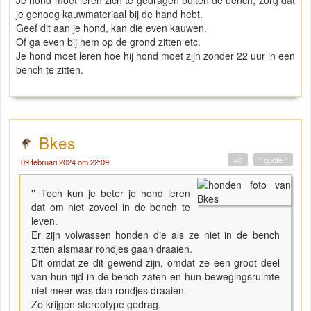
Je hond moet leren zich te gedragen buiten de bench, zorg dat
je genoeg kauwmateriaal bij de hand hebt.
Geef dit aan je hond, kan die even kauwen.
Of ga even bij hem op de grond zitten etc.
Je hond moet leren hoe hij hond moet zijn zonder 22 uur in een
bench te zitten.
Bkes
+0
" quote "
09 februari 2024 om 22:09
"
Toch kun je beter je hond leren
dat om niet zoveel in de bench te
leven.
Er zijn volwassen honden die als ze niet in de bench
zitten alsmaar rondjes gaan draaien.
Dit omdat ze dit gewend zijn, omdat ze een groot deel
van hun tijd in de bench zaten en hun bewegingsruimte
niet meer was dan rondjes draaien.
Ze krijgen stereotype gedrag.