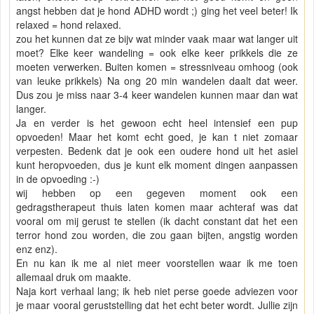
angst hebben dat je hond ADHD wordt ;) ging het veel beter! Ik
relaxed = hond relaxed.
zou het kunnen dat ze bijv wat minder vaak maar wat langer uit
moet? Elke keer wandeling = ook elke keer prikkels die ze
moeten verwerken. Buiten komen = stressniveau omhoog (ook
van leuke prikkels) Na ong 20 min wandelen daalt dat weer.
Dus zou je miss naar 3-4 keer wandelen kunnen maar dan wat
langer.
Ja en verder is het gewoon echt heel intensief een pup
opvoeden! Maar het komt echt goed, je kan t niet zomaar
verpesten. Bedenk dat je ook een oudere hond uit het asiel
kunt heropvoeden, dus je kunt elk moment dingen aanpassen
in de opvoeding :-)
wij hebben op een gegeven moment ook een
gedragstherapeut thuis laten komen maar achteraf was dat
vooral om mij gerust te stellen (ik dacht constant dat het een
terror hond zou worden, die zou gaan bijten, angstig worden
enz enz).
En nu kan ik me al niet meer voorstellen waar ik me toen
allemaal druk om maakte.
Naja kort verhaal lang; ik heb niet perse goede adviezen voor
je maar vooral geruststelling dat het echt beter wordt. Jullie zijn