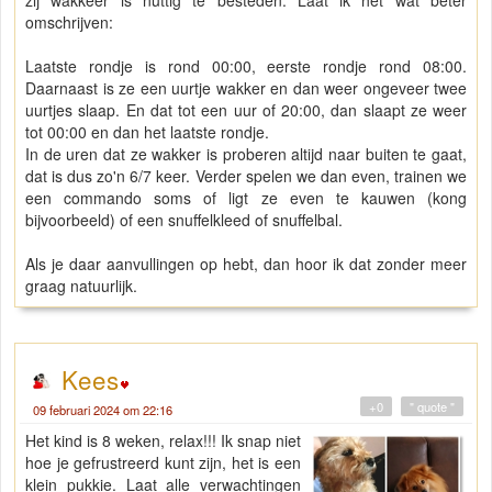
zij wakkeer is nuttig te besteden. Laat ik het wat beter
omschrijven:
Laatste rondje is rond 00:00, eerste rondje rond 08:00.
Daarnaast is ze een uurtje wakker en dan weer ongeveer twee
uurtjes slaap. En dat tot een uur of 20:00, dan slaapt ze weer
tot 00:00 en dan het laatste rondje.
In de uren dat ze wakker is proberen altijd naar buiten te gaat,
dat is dus zo'n 6/7 keer. Verder spelen we dan even, trainen we
een commando soms of ligt ze even te kauwen (kong
bijvoorbeeld) of een snuffelkleed of snuffelbal.
Als je daar aanvullingen op hebt, dan hoor ik dat zonder meer
graag natuurlijk.
Kees
+0
" quote "
09 februari 2024 om 22:16
Het kind is 8 weken, relax!!! Ik snap niet
hoe je gefrustreerd kunt zijn, het is een
klein pukkie. Laat alle verwachtingen