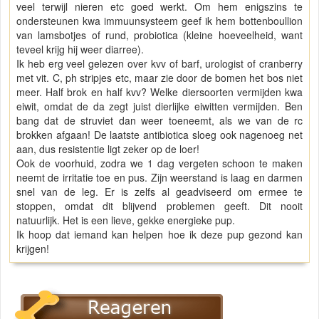
veel terwijl nieren etc goed werkt. Om hem enigszins te
ondersteunen kwa immuunsysteem geef ik hem bottenboullion
van lamsbotjes of rund, probiotica (kleine hoeveelheid, want
teveel krijg hij weer diarree).
Ik heb erg veel gelezen over kvv of barf, urologist of cranberry
met vit. C, ph stripjes etc, maar zie door de bomen het bos niet
meer. Half brok en half kvv? Welke diersoorten vermijden kwa
eiwit, omdat de da zegt juist dierlijke eiwitten vermijden. Ben
bang dat de struviet dan weer toeneemt, als we van de rc
brokken afgaan! De laatste antibiotica sloeg ook nagenoeg net
aan, dus resistentie ligt zeker op de loer!
Ook de voorhuid, zodra we 1 dag vergeten schoon te maken
neemt de irritatie toe en pus. Zijn weerstand is laag en darmen
snel van de leg. Er is zelfs al geadviseerd om ermee te
stoppen, omdat dit blijvend problemen geeft. Dit nooit
natuurlijk. Het is een lieve, gekke energieke pup.
Ik hoop dat iemand kan helpen hoe ik deze pup gezond kan
krijgen!