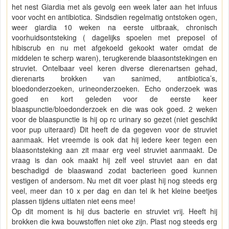
het nest Giardia met als gevolg een week later aan het infuus
voor vocht en antibiotica. Sindsdien regelmatig ontstoken ogen,
weer giardia 10 weken na eerste uitbraak, chronisch
voorhuidsontsteking ( dagelijks spoelen met preposel of
hibiscrub en nu met afgekoeld gekookt water omdat de
middelen te scherp waren), terugkerende blaasontstekingen en
struviet. Ontelbaar veel keren diverse dierenartsen gehad,
dierenarts brokken van sanimed, antibiotica’s,
bloedonderzoeken, urineonderzoeken. Echo onderzoek was
goed en kort geleden voor de eerste keer
blaaspunctie/bloedonderzoek en die was ook goed. 2 weken
voor de blaaspunctie is hij op rc urinary so gezet (niet geschikt
voor pup uiteraard) Dit heeft de da gegeven voor de struviet
aanmaak. Het vreemde is ook dat hij iedere keer tegen een
blaasontsteking aan zit maar erg veel struviet aanmaakt. De
vraag is dan ook maakt hij zelf veel struviet aan en dat
beschadigd de blaaswand zodat bacterieen goed kunnen
vestigen of andersom. Nu met dit voer plast hij nog steeds erg
veel, meer dan 10 x per dag en dan tel ik het kleine beetjes
plassen tijdens uitlaten niet eens mee!
Op dit moment is hij dus bacterie en struviet vrij. Heeft hij
brokken die kwa bouwstoffen niet oke zijn. Plast nog steeds erg