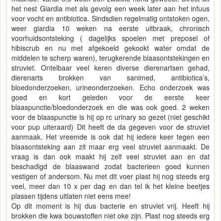
het nest Giardia met als gevolg een week later aan het infuus
voor vocht en antibiotica. Sindsdien regelmatig ontstoken ogen,
weer giardia 10 weken na eerste uitbraak, chronisch
voorhuidsontsteking ( dagelijks spoelen met preposel of
hibiscrub en nu met afgekoeld gekookt water omdat de
middelen te scherp waren), terugkerende blaasontstekingen en
struviet. Ontelbaar veel keren diverse dierenartsen gehad,
dierenarts brokken van sanimed, antibiotica’s,
bloedonderzoeken, urineonderzoeken. Echo onderzoek was
goed en kort geleden voor de eerste keer
blaaspunctie/bloedonderzoek en die was ook goed. 2 weken
voor de blaaspunctie is hij op rc urinary so gezet (niet geschikt
voor pup uiteraard) Dit heeft de da gegeven voor de struviet
aanmaak. Het vreemde is ook dat hij iedere keer tegen een
blaasontsteking aan zit maar erg veel struviet aanmaakt. De
vraag is dan ook maakt hij zelf veel struviet aan en dat
beschadigd de blaaswand zodat bacterieen goed kunnen
vestigen of andersom. Nu met dit voer plast hij nog steeds erg
veel, meer dan 10 x per dag en dan tel ik het kleine beetjes
plassen tijdens uitlaten niet eens mee!
Op dit moment is hij dus bacterie en struviet vrij. Heeft hij
brokken die kwa bouwstoffen niet oke zijn. Plast nog steeds erg