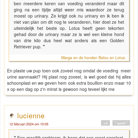
ben meerdere keren van voeding veranderd maar dit
ging na een tijdje altijd weer mis waardoor ze terug
moest op urinary. Ze krijgt ook nu urinary en ik ben ik
niet van plan om dit nog te veranderen, hier doet ze het
uiteindelijk het beste op. Lotus heeft geen tekorten
gehad door de urinary maar ze is wel een kleine hond
van drie kilo dus heel wat anders als een Golden
Retriever pup.
"
Marga en de honden Balou en Lotus.
En plaste uw pup toen ook zoveel nog omdat de voeding meer
urine aanmaakt? Hij plast nog zoveel, is wel goed dat hij alles
schoonplast en we geven hem ook extra boullion enzo maar 10
x op een dag op z'n minst is gewoon nog teveel lijkt me
lucienne
+0
" quote "
12 februari 2024 om 10:05
"
Een moeilijk probleem, ik hoop dat een reset aanslaat.