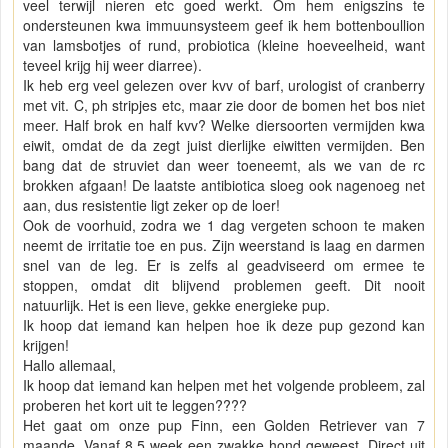
veel terwijl nieren etc goed werkt. Om hem enigszins te
ondersteunen kwa immuunsysteem geef ik hem bottenboullion
van lamsbotjes of rund, probiotica (kleine hoeveelheid, want
teveel krijg hij weer diarree).
Ik heb erg veel gelezen over kvv of barf, urologist of cranberry
met vit. C, ph stripjes etc, maar zie door de bomen het bos niet
meer. Half brok en half kvv? Welke diersoorten vermijden kwa
eiwit, omdat de da zegt juist dierlijke eiwitten vermijden. Ben
bang dat de struviet dan weer toeneemt, als we van de rc
brokken afgaan! De laatste antibiotica sloeg ook nagenoeg net
aan, dus resistentie ligt zeker op de loer!
Ook de voorhuid, zodra we 1 dag vergeten schoon te maken
neemt de irritatie toe en pus. Zijn weerstand is laag en darmen
snel van de leg. Er is zelfs al geadviseerd om ermee te
stoppen, omdat dit blijvend problemen geeft. Dit nooit
natuurlijk. Het is een lieve, gekke energieke pup.
Ik hoop dat iemand kan helpen hoe ik deze pup gezond kan
krijgen!
Hallo allemaal,
Ik hoop dat iemand kan helpen met het volgende probleem, zal
proberen het kort uit te leggen????
Het gaat om onze pup Finn, een Golden Retriever van 7
maande. Vanaf 8,5 week een zwakke hond geweest. Direct uit