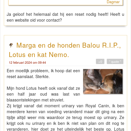
Dagmar
Ja geloof het helemaal dat hij een reset nodig heeft! Heeft u
een website oid voor contact?
Marga en de honden Balou R.I.P.,
Lotus en kat Nemo.
+0
" quote "
12 februari 2024 om 09:44
Een moeilijk probleem, ik hoop dat een
reset aanslaat. Sterkte.
Mijn hond Lotus heeft ook vanaf dat ze
een half jaar oud was last van
blaasontstekingen met struviet.
Zij krijgt vanaf dat moment urinary van Royal Canin, ik ben
meerdere keren van voeding veranderd maar dit ging na een
tijdje altijd weer mis waardoor ze terug moest op urinary. Ze
krijgt ook nu urinary en ik ben ik niet van plan om dit nog te
veranderen, hier doet ze het uiteindelijk het beste op. Lotus