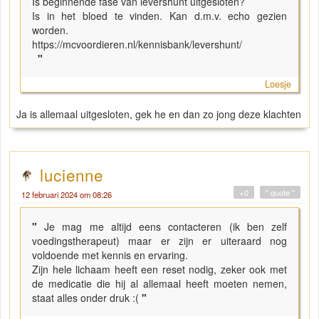
Is beginnende fase van levershunt uitgesloten?
Is in het bloed te vinden. Kan d.m.v. echo gezien
worden.
https://mcvoordieren.nl/kennisbank/levershunt/
"
Loesje
Ja is allemaal uitgesloten, gek he en dan zo jong deze klachten
lucienne
+0
" quote "
12 februari 2024 om 08:26
"
Je mag me altijd eens contacteren (ik ben zelf
voedingstherapeut) maar er zijn er uiteraard nog
voldoende met kennis en ervaring.
Zijn hele lichaam heeft een reset nodig, zeker ook met
de medicatie die hij al allemaal heeft moeten nemen,
staat alles onder druk :(
"