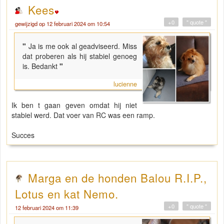
Kees
+0
" quote "
gewijzigd op 12 februari 2024 om 10:54
"
Ja is me ook al geadviseerd. Miss
dat proberen als hij stabiel genoeg
is. Bedankt
"
lucienne
Ik ben t gaan geven omdat hij niet
stabiel werd. Dat voer van RC was een ramp.
Succes
Marga en de honden Balou R.I.P.,
Lotus en kat Nemo.
+0
" quote "
12 februari 2024 om 11:39