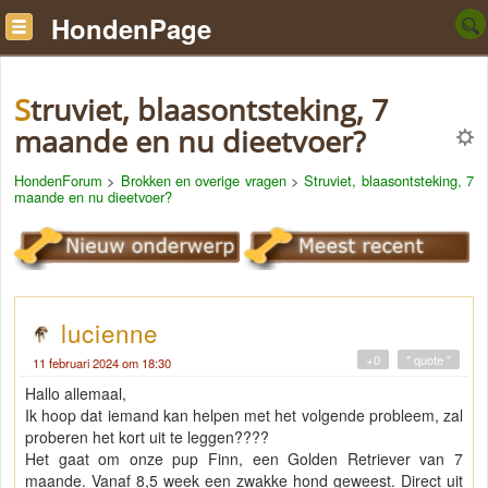
HondenPage
Struviet, blaasontsteking, 7
maande en nu dieetvoer?
HondenForum
>
Brokken en overige vragen
>
Struviet, blaasontsteking, 7
maande en nu dieetvoer?
lucienne
+0
" quote "
11 februari 2024 om 18:30
Hallo allemaal,
Ik hoop dat iemand kan helpen met het volgende probleem, zal
proberen het kort uit te leggen????
Het gaat om onze pup Finn, een Golden Retriever van 7
maande. Vanaf 8,5 week een zwakke hond geweest. Direct uit