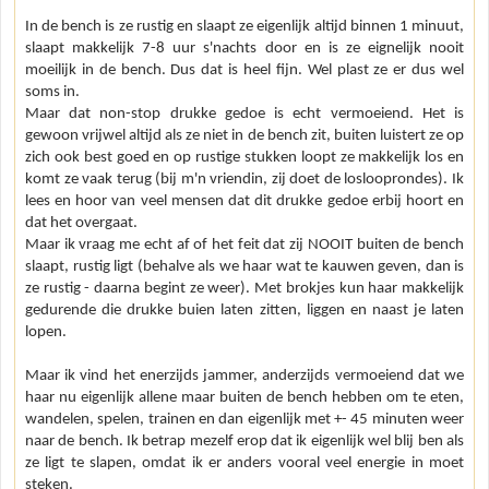
In de bench is ze rustig en slaapt ze eigenlijk altijd binnen 1 minuut,
slaapt makkelijk 7-8 uur s'nachts door en is ze eignelijk nooit
moeilijk in de bench. Dus dat is heel fijn. Wel plast ze er dus wel
soms in.
Maar dat non-stop drukke gedoe is echt vermoeiend. Het is
gewoon vrijwel altijd als ze niet in de bench zit, buiten luistert ze op
zich ook best goed en op rustige stukken loopt ze makkelijk los en
komt ze vaak terug (bij m'n vriendin, zij doet de loslooprondes). Ik
lees en hoor van veel mensen dat dit drukke gedoe erbij hoort en
dat het overgaat.
Maar ik vraag me echt af of het feit dat zij NOOIT buiten de bench
slaapt, rustig ligt (behalve als we haar wat te kauwen geven, dan is
ze rustig - daarna begint ze weer). Met brokjes kun haar makkelijk
gedurende die drukke buien laten zitten, liggen en naast je laten
lopen.
Maar ik vind het enerzijds jammer, anderzijds vermoeiend dat we
haar nu eigenlijk allene maar buiten de bench hebben om te eten,
wandelen, spelen, trainen en dan eigenlijk met +- 45 minuten weer
naar de bench. Ik betrap mezelf erop dat ik eigenlijk wel blij ben als
ze ligt te slapen, omdat ik er anders vooral veel energie in moet
steken.