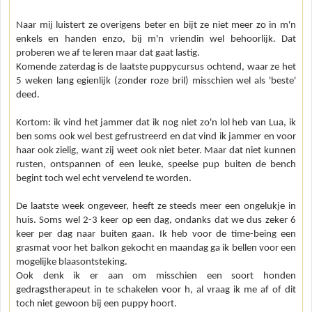
Naar mij luistert ze overigens beter en bijt ze niet meer zo in m'n
enkels en handen enzo, bij m'n vriendin wel behoorlijk. Dat
proberen we af te leren maar dat gaat lastig.
Komende zaterdag is de laatste puppycursus ochtend, waar ze het
5 weken lang egienlijk (zonder roze bril) misschien wel als 'beste'
deed.
Kortom: ik vind het jammer dat ik nog niet zo'n lol heb van Lua, ik
ben soms ook wel best gefrustreerd en dat vind ik jammer en voor
haar ook zielig, want zij weet ook niet beter. Maar dat niet kunnen
rusten, ontspannen of een leuke, speelse pup buiten de bench
begint toch wel echt vervelend te worden.
De laatste week ongeveer, heeft ze steeds meer een ongelukje in
huis. Soms wel 2-3 keer op een dag, ondanks dat we dus zeker 6
keer per dag naar buiten gaan. Ik heb voor de time-being een
grasmat voor het balkon gekocht en maandag ga ik bellen voor een
mogelijke blaasontsteking.
Ook denk ik er aan om misschien een soort honden
gedragstherapeut in te schakelen voor h, al vraag ik me af of dit
toch niet gewoon bij een puppy hoort.