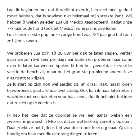
Laat ik beginnen met dat ik wellicht overdrijf en veel meer geduld
moet hebben, dat is sowieso niet helemaal mijn sterkte kant. Wij
hebben 8 weken geleden Lua uit Mexico geadopteerd, nadat onze
7-9 jaar oude hond (ook uit Mexico) vorig jaar is overleden.
Lua is onze eerste pup, onze vorige hond was 3-5 jaar geschat toen
ze bij ons kwam.
We proberen Lua zo'n 18-20 uur per dag te laten slapen, verder
gaan we zo'n 5-6 keer per dag naar buiten en proberen haar soms
even te laten kauwen en spelen. Ik heb het gevoel dat ze veel te
veel in de bench zit, maar nu het grootste probleem: anders is ze
niet rustig te krijgen.
Ze luistert op zich nog wel aardig: zit, af, draai, laag, naast lopen
bijvoorbeeld, gaat allemaal wel aardig. Ook kan ik haar laten zitten
wachten met een bak eten voor haar neus, dus ik heb niet het idee
dat ze niet op te voeden is.
Ik heb het idee dat ze doordat ze wel een aantal weken een
zwerver is geweest in Mexico, dat ze wel heel erg verzot is op eten.
Daar zoekt ze het tijdens het wandelen ook heel erg naar. Opzich
handig om haar met die eetdrang dingen te leren