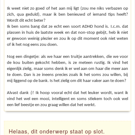
Ik weet niet zo goed of het aan mij ligt (zou me niks verbazen op
zich, qua geduld), maar ik ben benieuwd of iemand tips heeft?
Wordt dit echt beter?
Ik ben soms bang dat ze echt een soort ADHD hond is. I.c.m. dat
plassen in huis de laatste week en dat non-stop gebijt, heb ik niet
er gewoon weinig plezier en zou ik op dit moment ook niet weten
of ik het nog eens zou doen.
Nog een dingetje: als we haar een truitje aantrekken, die we voor
de kou buiten gekocht hebben, is ze meteen rustig. Ik vind het
eigenlijk zielig, maar soms denk ik er wel aan om haar die meer aan
te doen. Dan is ze ineens precies zoals ik het soms zou willen, bij
mij liggend op de bank. Is het zielig om dit haar vaker aan te doen?
Alvast dank :)! Ik hoop vooral echt dat het leuker wordt, want ik
vind het wel een mooi, intelligent en soms stiekem toch ook wel
een lief beestje en zou graag willen dat het werkt.
Helaas, dit onderwerp staat op slot.