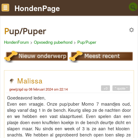
HondenPage
Pup/Puper
HondenForum
>
Opvoeding puberhond
>
Pup/Puper
Malissa
+0
" quote "
gewijzigd op 08 februari 2024 om 22:14
Goedeavond leden,
Even een vraagje. Onze pup/puber Momo 7 maandjes oud,
sliep vanaf dag 1 in de bench. Keurig sliep ze de nachten door
en we hebben een vast slaapritueel. Even spelen dan een
plasje doen even knuffelen koekje in de bench deurtje dicht en
slapen maar. Nu sinds een week of 3 is ze aan het klooien
snachts. We hebben al geprobeerd bench open toen sliep ze