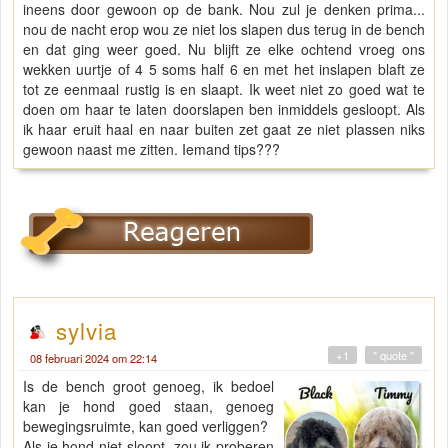
ineens door gewoon op de bank. Nou zul je denken prima...
nou de nacht erop wou ze niet los slapen dus terug in de bench
en dat ging weer goed. Nu blijft ze elke ochtend vroeg ons
wekken uurtje of 4 5 soms half 6 en met het inslapen blaft ze
tot ze eenmaal rustig is en slaapt. Ik weet niet zo goed wat te
doen om haar te laten doorslapen ben inmiddels gesloopt. Als
ik haar eruit haal en naar buiten zet gaat ze niet plassen niks
gewoon naast me zitten. Iemand tips???
sylvia
+1
" quote "
08 februari 2024 om 22:14
Is de bench groot genoeg, ik bedoel
kan je hond goed staan, genoeg
bewegingsruimte, kan goed verliggen?
Als je hond niet sloopt, zou ik proberen