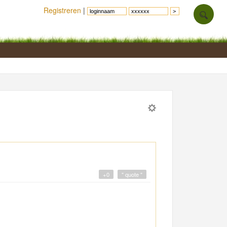
Registreren
|
+0
" quote "