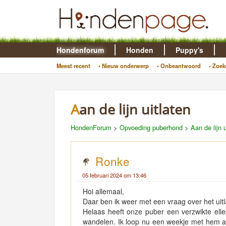
Hondenforum
Honden
Puppy's
Meest recent
• Nieuw onderwerp
• Onbeantwoord
• Zoek
Aan de lijn uitlaten
HondenForum
>
Opvoeding puberhond
>
Aan de lijn u
Ronke
05 februari 2024 om 13:46
Hoi allemaal,
Daar ben ik weer met een vraag over het uit
Helaas heeft onze puber een verzwikte ell
wandelen. Ik loop nu een weekje met hem aan