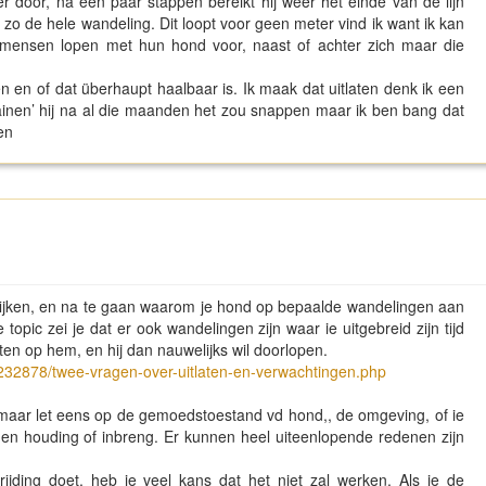
 door, na een paar stappen bereikt hij weer het einde van de lijn
at zo de hele wandeling. Dit loopt voor geen meter vind ik want ik kan
ik mensen lopen met hun hond voor, naast of achter zich maar die
n en of dat überhaupt haalbaar is. Ik maak dat uitlaten denk ik een
trainen’ hij na al die maanden het zou snappen maar ik ben bang dat
en
e kijken, en na te gaan waarom je hond op bepaalde wandelingen aan
topic zei je dat er ook wandelingen zijn waar ie uitgebreid zijn tijd
en op hem, en hij dan nauwelijks wil doorlopen.
32878/twee-vragen-over-uitlaten-en-verwachtingen.php
 maar let eens op de gemoedstoestand vd hond,, de omgeving, of ie
igen houding of inbreng. Er kunnen heel uiteenlopende redenen zijn
jding doet, heb je veel kans dat het niet zal werken. Als je de