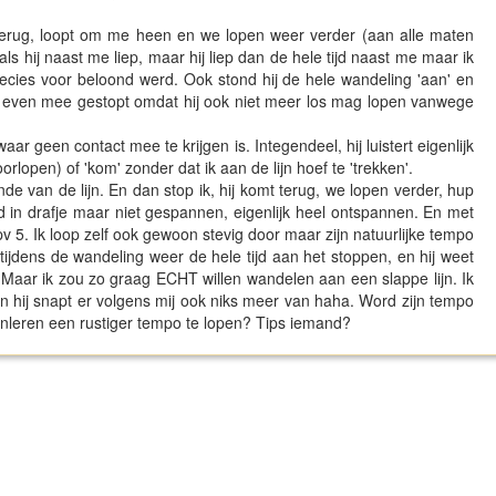
j terug, loopt om me heen en we lopen weer verder (aan alle maten
als hij naast me liep, maar hij liep dan de hele tijd naast me maar ik
precies voor beloond werd. Ook stond hij de hele wandeling 'aan' en
u even mee gestopt omdat hij ook niet meer los mag lopen vanwege
aar geen contact mee te krijgen is. Integendeel, hij luistert eigenlijk
orlopen) of 'kom' zonder dat ik aan de lijn hoef te 'trekken'.
inde van de lijn. En dan stop ik, hij komt terug, we lopen verder, hup
ijd in drafje maar niet gespannen, eigenlijk heel ontspannen. En met
 ipv 5. Ik loop zelf ook gewoon stevig door maar zijn natuurlijke tempo
 tijdens de wandeling weer de hele tijd aan het stoppen, en hij weet
Maar ik zou zo graag ECHT willen wandelen aan een slappe lijn. Ik
n hij snapt er volgens mij ook niks meer van haha. Word zijn tempo
anleren een rustiger tempo te lopen? Tips iemand?