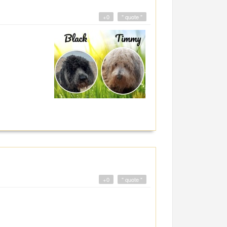
+0
" quote "
+0
" quote "