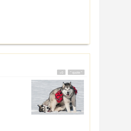
+0
" quote "