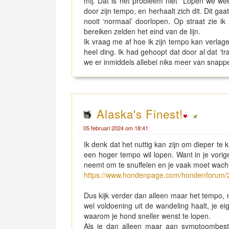
mij. Dat is het probleem niet Lopen we weer
door zijn tempo, en herhaalt zich dit. Dit ga
nooit ‘normaal’ doorlopen. Op straat zie 
bereiken zelden het eind van de lijn.
Ik vraag me af hoe ik zijn tempo kan verlage
heel ding. Ik had gehoopt dat door al dat ‘
we er inmiddels allebei niks meer van snapp
Alaska's Finest!
05 februari 2024 om 18:41
Ik denk dat het nuttig kan zijn om dieper t
een hoger tempo wil lopen. Want in je vorige 
neemt om te snuffelen en je vaak moet wacht
https://www.hondenpage.com/hondenforum/2
Dus kijk verder dan alleen maar het tempo,
wel voldoening uit de wandeling haalt, je e
waarom je hond sneller wenst te lopen.
Als je dan alleen maar aan symptoombestri