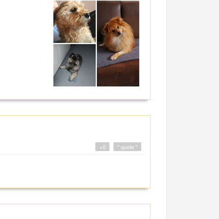
+0
" quote "