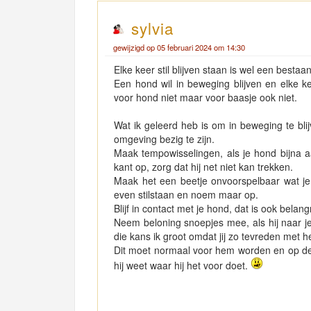
sylvia
gewijzigd op 05 februari 2024 om 14:30
Elke keer stil blijven staan is wel een best
Een hond wil in beweging blijven en elke k
voor hond niet maar voor baasje ook niet.
Wat ik geleerd heb is om in beweging te blijv
omgeving bezig te zijn.
Maak tempowisselingen, als je hond bijna a
kant op, zorg dat hij net niet kan trekken.
Maak het een beetje onvoorspelbaar wat je 
even stilstaan en noem maar op.
Blijf in contact met je hond, dat is ook belangr
Neem beloning snoepjes mee, als hij naar je
die kans ik groot omdat jij zo tevreden met 
Dit moet normaal voor hem worden en op den 
hij weet waar hij het voor doet.