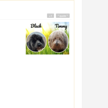
+1
" quote "