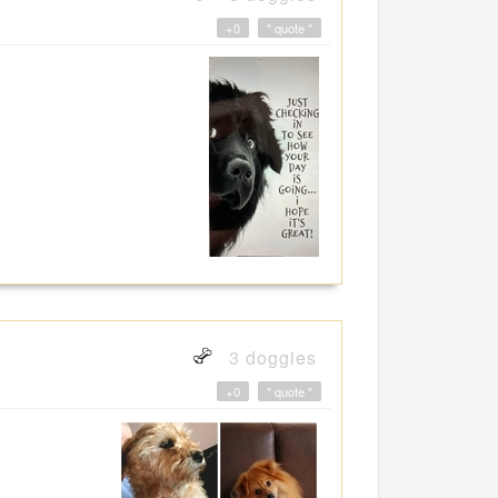
+0
" quote "
3 doggies
+0
" quote "