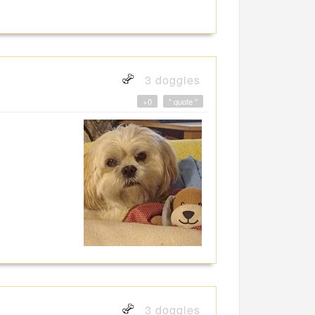
3 doggies
+0
" quote "
3 doggies