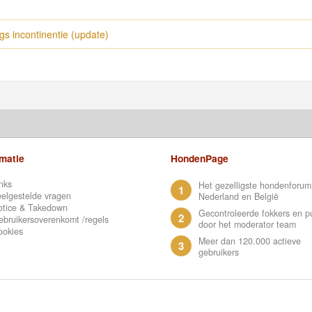
ngs incontinentie (update)
rmatie
HondenPage
nks
Het gezelligste hondenforum
1
elgestelde vragen
Nederland en België
otice & Takedown
Gecontroleerde fokkers en p
2
bruikersoverenkomt /regels
door het moderator team
ookies
Meer dan 120.000 actieve
3
gebruikers