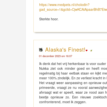
https://www.medpets.nl/cholodin?
gad_source=1&gclid=CjwKCAiApaarBhB7
Sterkte hoor.
Alaska's Finest!
01 december 2023 om 16:07
Ik denk dat het vrij herkenbaar is voor oud
Nukka ziet ook minder goed en heeft moeit
regelmatig bij haar eetbak staan en kijkt m
meer 100% zindelijk. En ze verliest kracht in
Het vraagt weer aanpassing en opnieuw out
primeerde, vraagt ze nu vooral aanwezigheid
afvraagt wat er speelt, waar ze nood aan 
beetje opnieuw zo. Een nieuwe zoektoch
confronterend, moet ik zeggen.