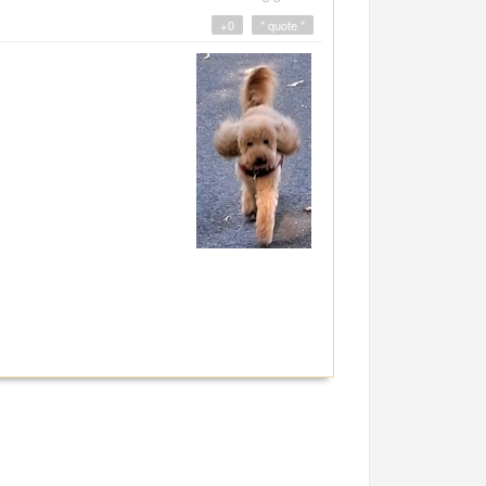
+0
" quote "