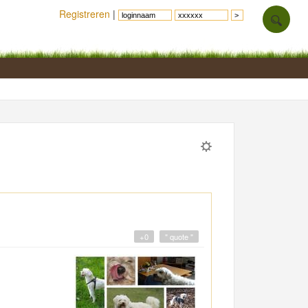
Registreren
|
+0
" quote "