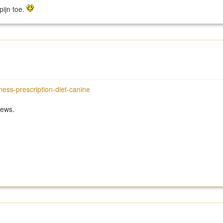
pijn toe.
ness-prescription-diet-canine
iews.