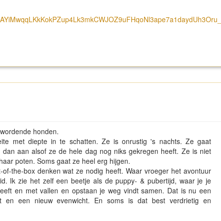
EiwAYiMwqqLKkKokPZup4Lk3mkCWJOZ9uFHqoNl3ape7a1daydUh3Oru
er wordende honden.
e met diepte in te schatten. Ze is onrustig 's nachts. Ze gaat
e dan aan alsof ze de hele dag nog niks gekregen heeft. Ze is niet
 haar poten. Soms gaat ze heel erg hijgen.
-of-the-box denken wat ze nodig heeft. Waar vroeger het avontuur
. Ik zie het zelf een beetje als de puppy- & pubertijd, waar je je
heeft en met vallen en opstaan je weg vindt samen. Dat is nu een
t en een nieuw evenwicht. En soms is dat best verdrietig en