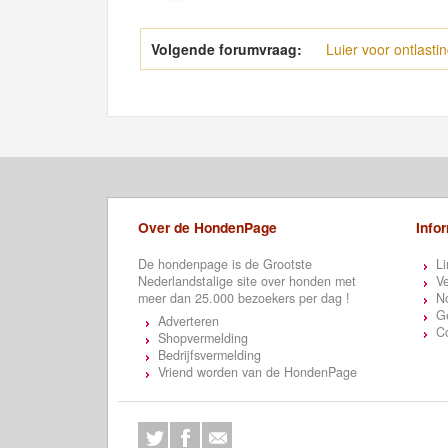
Volgende forumvraag:
Luier voor ontlasti
Over de HondenPage
Info
De hondenpage is de Grootste
Li
Nederlandstalige site over honden met
Ve
meer dan 25.000 bezoekers per dag !
N
Ge
Adverteren
C
Shopvermelding
Bedrijfsvermelding
Vriend worden van de HondenPage