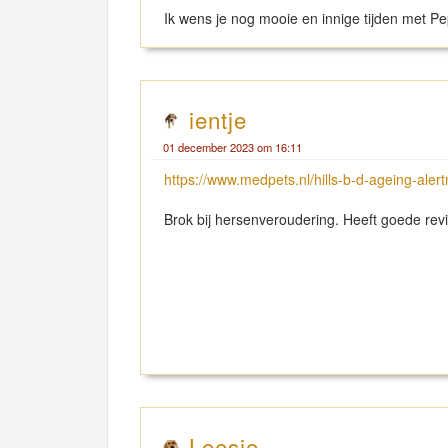
Ik wens je nog mooie en innige tijden met Pe
ientje
01 december 2023 om 16:11
https://www.medpets.nl/hills-b-d-ageing-alert
Brok bij hersenveroudering. Heeft goede rev
Loesje