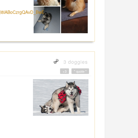
_l8lABoCzrgQAvD_BwE
3 doggies
+3
" quote "