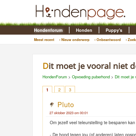
Hondenforum
Honden
Puppy's
Meest recent
• Nieuw onderwerp
• Onbeantwoord
• Zoek
Dit moet je vooral niet 
HondenForum
>
Opvoeding puberhond
>
Dit moet je 
1
2
3
Pluto
27 oktober 2023 om 00:01
Om jezelf veel teleurstelling te besparen ka
- De hond tegen jou (of anderen) laten opsp