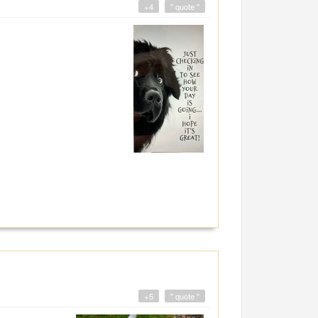
+4
" quote "
+5
" quote "