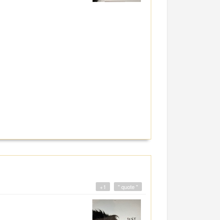
+1
" quote "