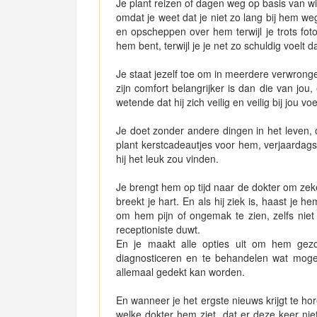
Je plant reizen of dagen weg op basis van w
omdat je weet dat je niet zo lang bij hem w
en opscheppen over hem terwijl je trots fo
hem bent, terwijl je je net zo schuldig voelt da
Je staat jezelf toe om in meerdere verwrongen
zijn comfort belangrijker is dan die van jo
wetende dat hij zich veilig en veilig bij jou voe
Je doet zonder andere dingen in het leven, om
plant kerstcadeautjes voor hem, verjaardagsf
hij het leuk zou vinden.
Je brengt hem op tijd naar de dokter om zeker 
breekt je hart. En als hij ziek is, haast je 
om hem pijn of ongemak te zien, zelfs niet
receptioniste duwt.
En je maakt alle opties uit om hem gezo
diagnosticeren en te behandelen wat mogel
allemaal gedekt kan worden.
En wanneer je het ergste nieuws krijgt te hore
welke dokter hem ziet, dat er deze keer niet 