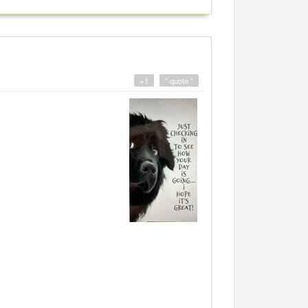
+1
" quote "