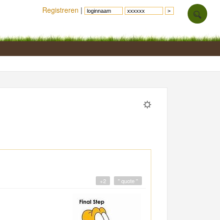
Registreren
|
+2
" quote "