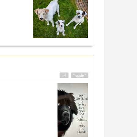
+4
" quote "