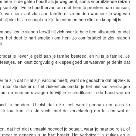
ie hem in de gaten houdt als je weg bent, soms vooruitziende reizen
eg kunt zijn. En je houdt ervan om met hem te pronken aan mensen,
to's van hem laat zien aan familie of vreemden wanneer je weg van
t hij niet bij Je schept op zijn talenten en hoe slim en knap hij is.
 posities te slapen terwijl hij zich over je hele bed uitspreekt omdat
u, en het doet je hart smelten om hem zo comfortabel te zien slapen
lt.
dat je liever je geld aan je familie besteed, en hij is je familie. Je
eestjes, en kiest zorgvuldig elk speelgoed uit waarvan je denkt dat
te zijn dat hij al zijn vaccins heeft, want de gedachte dat hij ziek is
hem naar de dokter of het ziekenhuis omdat je het niet kan verdragen
 om de nummers vragen terwijl je je creditcard in de hand van de
nd te houden. U eist dat elke test wordt gedaan om alles te
ijk fout kan zijn. Je vecht met de verzekering om te zien wat er
n, dat het niet uitmaakt hoeveel je betaalt, waar je naartoe reist, of
meer te genezen is, je hart breekt. Het verbrijzelt in stukjes en je