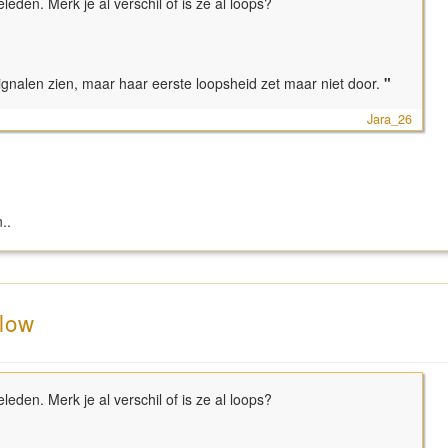
eleden. Merk je al verschil of is ze al loops?
gnalen zien, maar haar eerste loopsheid zet maar niet door.
"
Jara_26
..
llow
eleden. Merk je al verschil of is ze al loops?