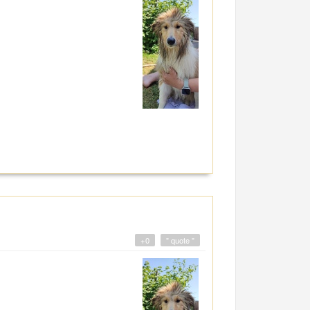
+0
" quote "