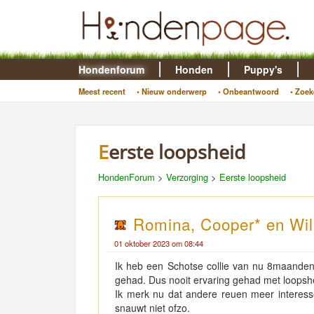
Hondenforum
Honden
Puppy's
Meest recent
• Nieuw onderwerp
• Onbeantwoord
• Zoek
Eerste loopsheid
HondenForum
>
Verzorging
>
Eerste loopsheid
Romina, Cooper* en Wi
01 oktober 2023 om 08:44
Ik heb een Schotse collie van nu 8maanden. 
gehad. Dus nooit ervaring gehad met loops
Ik merk nu dat andere reuen meer interesse
snauwt niet ofzo.