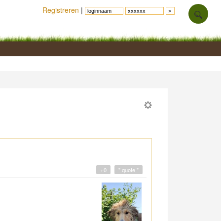
Registreren
|
+0
" quote "