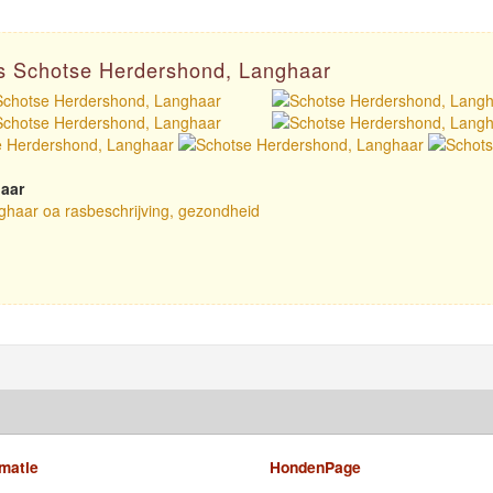
as Schotse Herdershond, Langhaar
aar
ghaar oa rasbeschrijving, gezondheid
rmatie
HondenPage