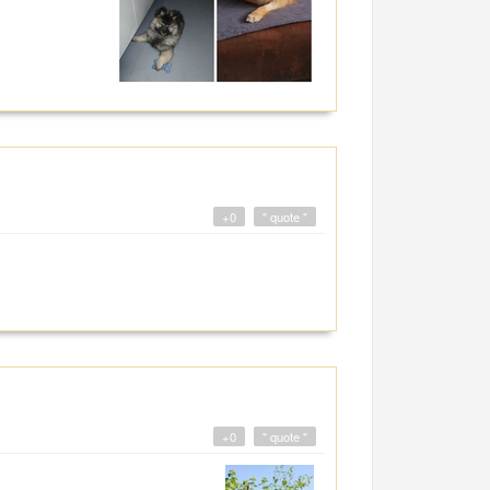
+0
" quote "
+0
" quote "