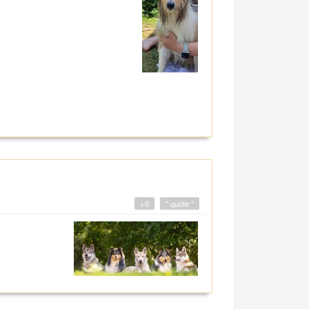
+0
" quote "