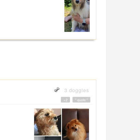
3 doggies
+2
" quote "