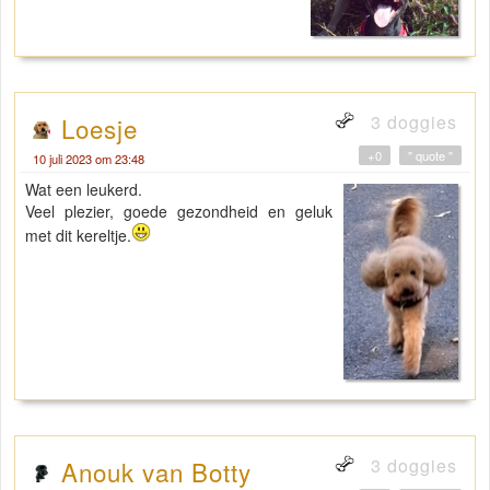
3 doggies
Loesje
+0
" quote "
10 juli 2023 om 23:48
Wat een leukerd.
Veel plezier, goede gezondheid en geluk
met dit kereltje.
3 doggies
Anouk van Botty