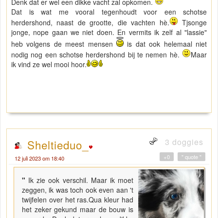
Denk dat er wel een dikke vacht zal opkomen.
Dat is wat me vooral tegenhoudt voor een schotse
herdershond, naast de grootte, die vachten hè.
Tjsonge
jonge, nope gaan we niet doen. En vermits ik zelf al "lassie"
heb volgens de meest mensen
is dat ook helemaal niet
nodig nog een schotse herdershond bij te nemen hè.
Maar
ik vind ze wel mooi hoor.
3 doggies
Sheltieduo_
+0
" quote "
12 juli 2023 om 18:40
"
Ik zie ook verschil. Maar ik moet
zeggen, ik was toch ook even aan 't
twijfelen over het ras.Qua kleur had
het zeker gekund maar de bouw is