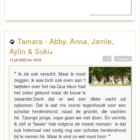
Tamara - Abby, Anna, Jamie,
Aylin & Suki
+0
" quote "
13 juli 2023 om 18:24
"
Ik zie ook verschil. Maar ik moet
zeggen, ik was toch ook even aan 't
twijfelen over het ras.Qua kleur had
het zeker gekund maar de bouw is
zwaarder.Denk dat er wel een dikke vacht zal
opkomen. Dat is wat me vooral tegenhoudt voor een
schotse herdershond, naast de grootte, die vachten
hè. Tjsonge jonge, nope gaan we niet doen. En vermits
ik zelf al "lassie" heb volgens de meest mensen is dat
ook helemaal niet nodig nog een schotse herdershond
bij te nemen hè. Maar ik vind ze wel mooi hoor.
"