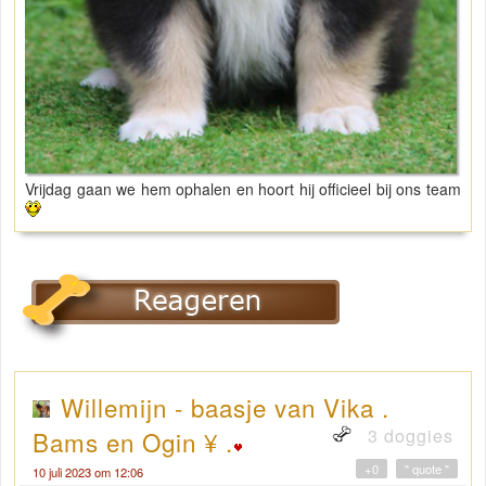
Vrijdag gaan we hem ophalen en hoort hij officieel bij ons team
Willemijn - baasje van Vika .
3 doggies
Bams en Ogin ¥ .
+0
" quote "
10 juli 2023 om 12:06