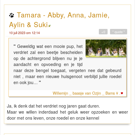
Tamara - Abby, Anna, Jamie,
Aylin & Suki
+0
" quote "
10 juli 2023 om 12:14
"
Geweldig wat een mooie pup, het
verdriet zal een beetje bescheiden
op de achtergrond blijven nu je je
aandacht en opvoeding en je tijd
naar deze bengel toegaat, vergeten nee dat gebeurd
niet , maar een nieuwe huisgenoot verblijd jullie roedel
en ook jou…
"
Willemijn _ baasje van Ozjin _ Bams ¥ .
Ja, ik denk dat het verdriet nog jaren gaat duren.
Maar we willen inderdaad het geluk weer opzoeken en weer
door met ons leven, onze roedel en onze kennel