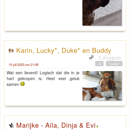
Karin, Lucky*, Duke* en Buddy
3 doggies
+0
" quote "
10 juli 2023 om 21:08
Wat een lieverd! Logisch dat die in je
hart gekropen is. Heel veel geluk
samen
Marijke - Aila, Dinja & Evi