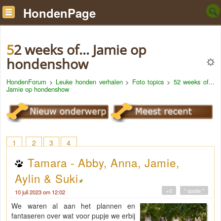
HondenPage
52 weeks of... Jamie op
hondenshow
HondenForum
>
Leuke honden verhalen
>
Foto topics
>
52 weeks of...
Jamie op hondenshow
1
2
3
4
Tamara - Abby, Anna, Jamie,
Aylin & Suki
+0
" quote "
10 juli 2023 om 12:02
We waren al aan het plannen en
fantaseren over wat voor pupje we erbij