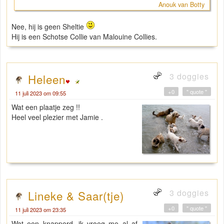
Anouk van Botty
Nee, hij is geen Sheltie
Hij is een Schotse Collie van Malouine Collies.
3 doggies
Heleen
+0
" quote "
11 juli 2023 om 09:55
Wat een plaatje zeg !!
Heel veel plezier met Jamie .
3 doggies
Lineke & Saar(tje)
+0
" quote "
11 juli 2023 om 23:35
Wat een knapperd, ik vroeg me al af