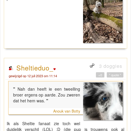
3 doggies
Sheltieduo_
+0
" quote "
gewijzigd op 12 juli 2023 om 11:14
"
Nah dan heeft ie een tweelling
broer ergens op aarde. Zou zweren
dat het hem was.
"
Anouk van Botty
Ik als Sheltie fanaat zie toch wel
duidelijk verschil (LOL) :D (die pup is trouwens ook al