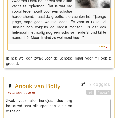
zwaarder.Denk dat er wel een dikke
vacht zal opkomen. Dat is wat me
vooral tegenhoudt voor een schotse
herdershond, naast de grootte, die vachten hè. Tjsonge
jonge, nope gaan we niet doen. En vermits ik zelf al
"lassie" heb volgens de meest mensen is dat ook
helemaal niet nodig nog een schotse herdershond bij te
nemen hè. Maar ik vind ze wel mooi hoor.
"
Kath
Ik heb wel een zwak voor de Schotse maar voor mij ook te
groot :D
3 doggies
Anouk van Botty
+0
" quote "
12 juli 2023 om 20:49
Zwak voor alle hondjes. dus erg
benieuwd naar alle spontane foto's en
verhalen.