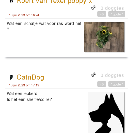
3 doggies
+0
" quote "
10 juli 2023 om 16:24
Wat een schatje wat voor ras word het
?
3 doggies
CatnDog
+0
" quote "
10 juli 2023 om 17:19
Wat een leukerd!
Is het een sheltie/collie?