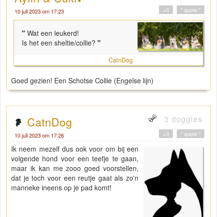
+0
" quote "
10 juli 2023 om 17:23
"
Wat een leukerd!
Is het een sheltie/collie?
"
CatnDog
Goed gezien! Een Schotse Collie (Engelse lijn)
3 doggies
CatnDog
+0
" quote "
10 juli 2023 om 17:26
Ik neem mezelf dus ook voor om bij een
volgende hond voor een teefje te gaan,
maar ik kan me zooo goed voorstellen,
dat je toch voor een reutje gaat als zo'n
manneke ineens op je pad komt!