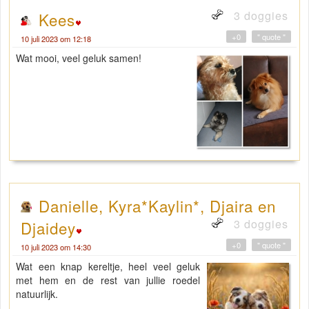
3 doggies
Kees
+0
" quote "
10 juli 2023 om 12:18
Wat mooi, veel geluk samen!
Danielle, Kyra*Kaylin*, Djaira en
3 doggies
Djaidey
+0
" quote "
10 juli 2023 om 14:30
Wat een knap kereltje, heel veel geluk
met hem en de rest van jullie roedel
natuurlijk.