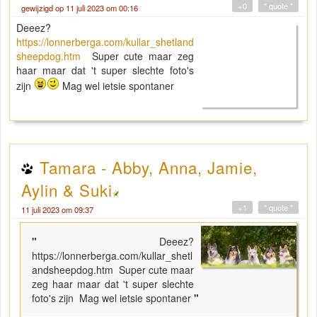
+0
" quote "
gewijzigd op 11 juli 2023 om 00:16
Deeez?
https://lonnerberga.com/kullar_shetland
sheepdog.htm
Super cute maar zeg
haar maar dat 't super slechte foto's
zijn
Mag wel ietsie spontaner
Tamara - Abby, Anna, Jamie,
Aylin & Suki
+1
" quote "
11 juli 2023 om 09:37
"
Deeez?
https://lonnerberga.com/kullar_shetl
andsheepdog.htm Super cute maar
zeg haar maar dat 't super slechte
foto's zijn Mag wel ietsie spontaner
"