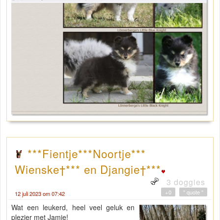
***Fientje***Noortje***
Wienske†*** en Djangie†***
3 doggies
+0
" quote "
12 juli 2023 om 07:42
Wat een leukerd, heel veel geluk en
plezier met Jamie!