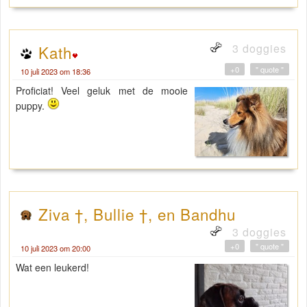
3 doggies
Kath
+0
" quote "
10 juli 2023 om 18:36
Proficiat! Veel geluk met de mooie
puppy.
Ziva †, Bullie †, en Bandhu
3 doggies
+0
" quote "
10 juli 2023 om 20:00
Wat een leukerd!