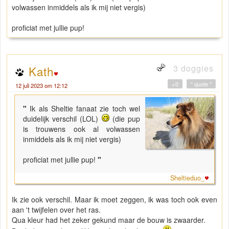
volwassen inmiddels als ik mij niet vergis)
proficiat met jullie pup!
3 doggies
Kath
+0
" quote "
12 juli 2023 om 12:12
"
Ik als Sheltie fanaat zie toch wel
duidelijk verschil (LOL)
(die pup
is trouwens ook al volwassen
inmiddels als ik mij niet vergis)
proficiat met jullie pup!
"
Sheltieduo_
Ik zie ook verschil. Maar ik moet zeggen, ik was toch ook even
aan 't twijfelen over het ras.
Qua kleur had het zeker gekund maar de bouw is zwaarder.