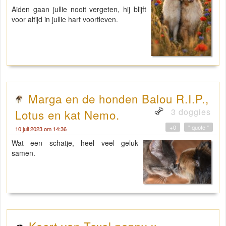
Aiden gaan jullie nooit vergeten, hij blijft
voor altijd in jullie hart voortleven.
Marga en de honden Balou R.I.P.,
3 doggies
Lotus en kat Nemo.
+0
" quote "
10 juli 2023 om 14:36
Wat een schatje, heel veel geluk
samen.
Koert van Texel poppy x