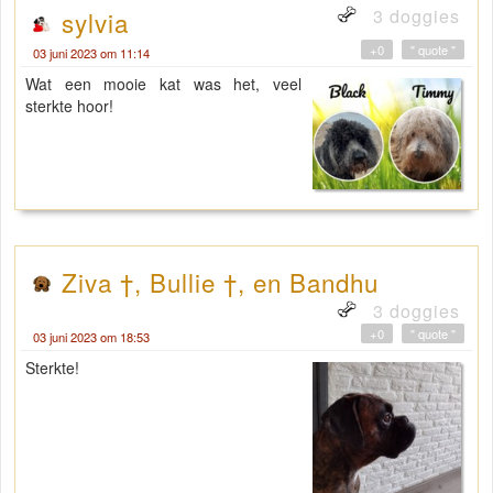
3 doggies
sylvia
+0
" quote "
03 juni 2023 om 11:14
Wat een mooie kat was het, veel
sterkte hoor!
Ziva †, Bullie †, en Bandhu
3 doggies
+0
" quote "
03 juni 2023 om 18:53
Sterkte!