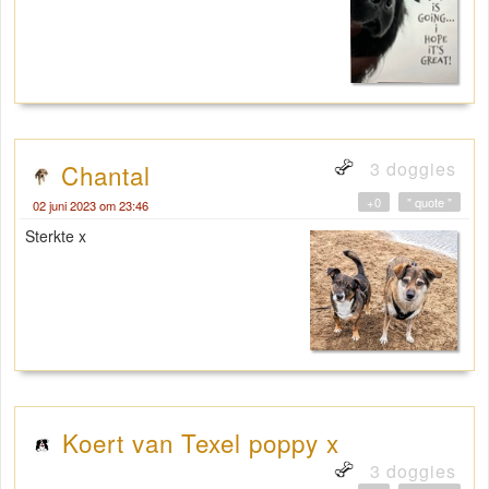
3 doggies
Chantal
+0
" quote "
02 juni 2023 om 23:46
Sterkte x
Koert van Texel poppy x
3 doggies