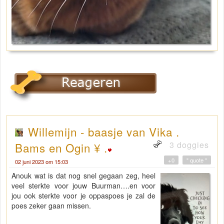
Willemijn - baasje van Vika .
3 doggies
Bams en Ogin ¥ .
+0
" quote "
02 juni 2023 om 15:03
Anouk wat is dat nog snel gegaan zeg, heel
veel sterkte voor jouw Buurman….en voor
jou ook sterkte voor je oppaspoes je zal de
poes zeker gaan missen.