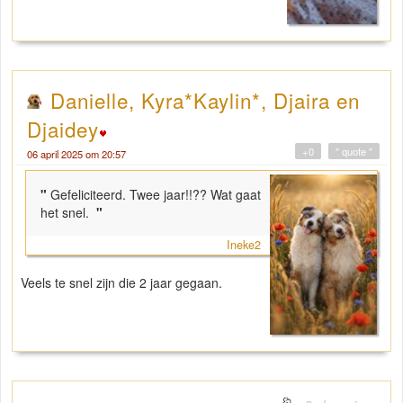
Danielle, Kyra*Kaylin*, Djaira en
Djaidey
+0
" quote "
06 april 2025 om 20:57
"
Gefeliciteerd. Twee jaar!!?? Wat gaat
het snel.
"
Ineke2
Veels te snel zijn die 2 jaar gegaan.