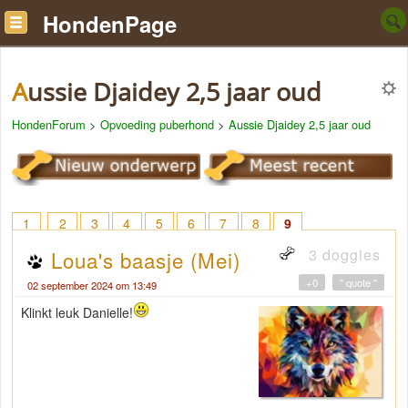
HondenPage
Aussie Djaidey 2,5 jaar oud
HondenForum
>
Opvoeding puberhond
>
Aussie Djaidey 2,5 jaar oud
1
2
3
4
5
6
7
8
9
3 doggies
Loua's baasje (Mei)
+0
" quote "
02 september 2024 om 13:49
Klinkt leuk Danielle!