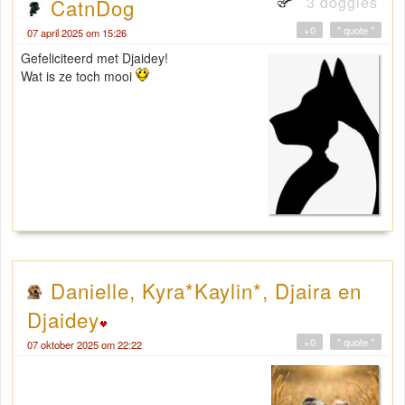
3 doggies
CatnDog
+0
" quote "
07 april 2025 om 15:26
Gefeliciteerd met Djaidey!
Wat is ze toch mooi
Danielle, Kyra*Kaylin*, Djaira en
Djaidey
+0
" quote "
07 oktober 2025 om 22:22