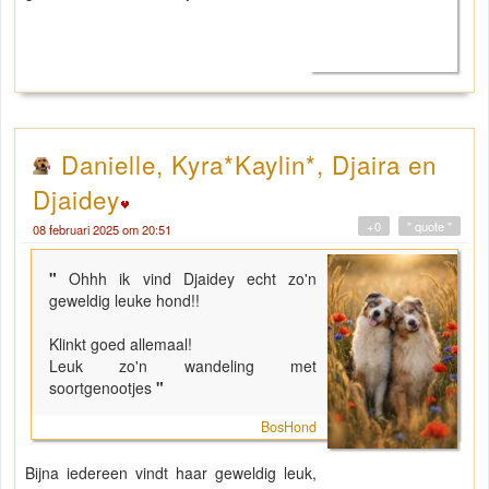
Danielle, Kyra*Kaylin*, Djaira en
Djaidey
+0
" quote "
08 februari 2025 om 20:51
"
Ohhh ik vind Djaidey echt zo'n
geweldig leuke hond!!
Klinkt goed allemaal!
Leuk zo'n wandeling met
soortgenootjes
"
BosHond
Bijna iedereen vindt haar geweldig leuk,