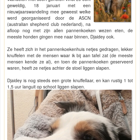
geweldig, 18 januari met een
nieuwjaarswandeling mee geweest welke
werd georganiseerd door de ASCN
(australian shepherd club nederland), na
afloop nog met zijn allen pannenkoeken wezen eten, de
meeste honden gingen mee naar binnen, Djaidey ook.
Ze heeft zich in het pannenkoekenhuis netjes gedragen, lekker
knuffelen met de mensen waar ik bij aan tafel zat (de meeste
mensen kende ze al), en toen de pannenkoeken geserveerd
waren, heeft ze netjes achter de stoel liggen slapen.
Djaidey is nog steeds een grote knuffellaar, en kan rustig 1 tot
1,5 uur languit op schoot liggen slapen.