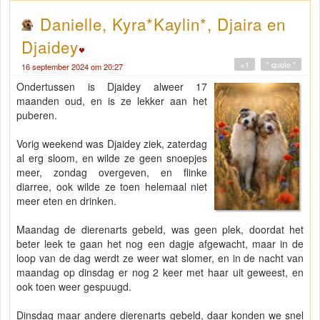
Danielle, Kyra*Kaylin*, Djaira en
Djaidey
+1
" quote "
16 september 2024 om 20:27
Ondertussen is Djaidey alweer 17
maanden oud, en is ze lekker aan het
puberen.
Vorig weekend was Djaidey ziek, zaterdag
al erg sloom, en wilde ze geen snoepjes
meer, zondag overgeven, en flinke
diarree, ook wilde ze toen helemaal niet
meer eten en drinken.
Maandag de dierenarts gebeld, was geen plek, doordat het
beter leek te gaan het nog een dagje afgewacht, maar in de
loop van de dag werdt ze weer wat slomer, en in de nacht van
maandag op dinsdag er nog 2 keer met haar uit geweest, en
ook toen weer gespuugd.
Dinsdag maar andere dierenarts gebeld, daar konden we snel