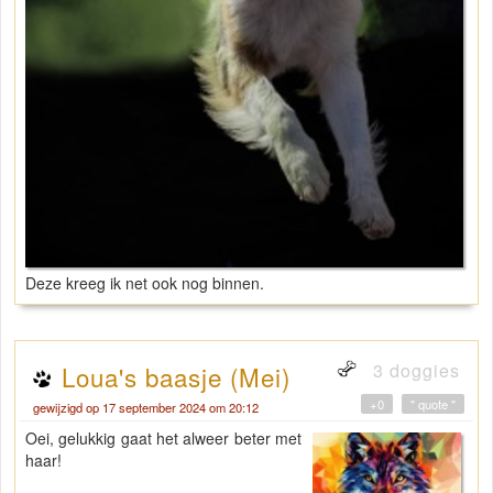
Deze kreeg ik net ook nog binnen.
3 doggies
Loua's baasje (Mei)
+0
" quote "
gewijzigd op 17 september 2024 om 20:12
Oei, gelukkig gaat het alweer beter met
haar!