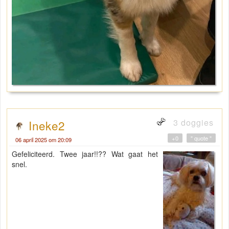
3 doggies
Ineke2
+0
" quote "
06 april 2025 om 20:09
Gefeliciteerd. Twee jaar!!?? Wat gaat het
snel.