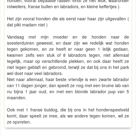
honden, vooral bepaalde rassen vindt ze niet leuk, waaronder
rotweilers, franse bullen en labradors, en kleine keffertjes ).
Het zijn vooral honden die als eerst naar haar zijn uitgevallen (
dat pikt madam niet )
Vandaag met mijn moeder en de honden naar de
soesterduinen geweest, en daar zijn we redelijk wat honden
tegen gekomen, en ze heeft er naar geen 1 lelijk gedaan,
kwamen zelfs een stuk of 8 labradors tegen, niet allemaal
tegelijk, maar op verschillende plekken, en ook daar heeft ze
niet tegen geblaft en gebromd, terwijl ze dat bij ons in het park
wel doet naar veel labradors.
Niet naar allemaal, haar beste vriendje is een zwarte labrador
van 11 dagen jonger, dan speelt ze nog met een bruine lab van
nu bijna 1 jaar oud, en met een blonde labrador pup van 5
maanden.
Ook met 1 franse buldog, die bij ons in het hondenspeelveld
komt, daar speelt ze mee, als we andere tegen komen, wil ze
ze opvreten.