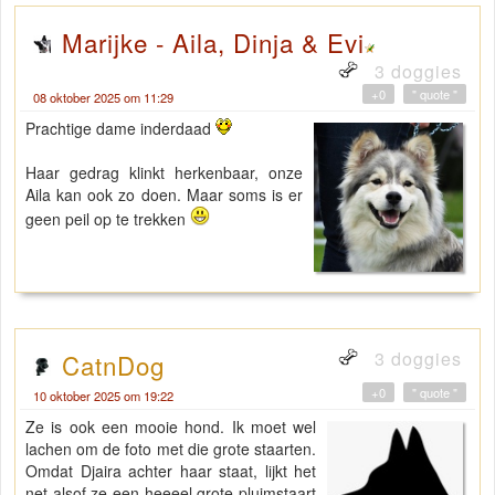
Marijke - Aila, Dinja & Evi
3 doggies
+0
" quote "
08 oktober 2025 om 11:29
Prachtige dame inderdaad
Haar gedrag klinkt herkenbaar, onze
Aila kan ook zo doen. Maar soms is er
geen peil op te trekken
3 doggies
CatnDog
+0
" quote "
10 oktober 2025 om 19:22
Ze is ook een mooie hond. Ik moet wel
lachen om de foto met die grote staarten.
Omdat Djaira achter haar staat, lijkt het
net alsof ze een heeeel grote pluimstaart