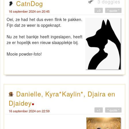
3 doggies
CatnDog
+0
" quote "
16 september 2024 om 20:45
Oei, ze had het dus even flink te pakken.
Fijn dat ze weer is opgeknapt.
Nu ze het bankje heeft ingeslapen, heeft
ze er hopelijk een nieuw slaapplekje bij.
Mooie powder-foto!
Danielle, Kyra*Kaylin*, Djaira en
Djaidey
+1
" quote "
16 september 2024 om 22:59