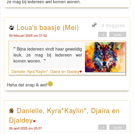
ze mag bij iedereen wel komen wonen.
3 doggies
Loua's baasje (Mei)
+0
" quote "
09 februari 2025 om 07:52
"
Bijna iedereen vindt haar geweldig
leuk, ze mag bij iedereen wel
komen wonen.
"
Danielle, Kyra*Kaylin*, Djaira en Djaidey
Haha dat snap ik wel!
Danielle, Kyra*Kaylin*, Djaira en
Djaidey
+1
" quote "
06 april 2025 om 20:07