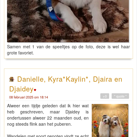
Samen met 1 van de speeltjes op de foto, deze is wel haar
grote favoriet.
Danielle, Kyra*Kaylin*, Djaira en
Djaidey
+0
" quote "
08 februari 2025 om 18:14
Alweer een tijdje geleden dat ik hier wat
heb geschreven, maar Djaidey is
ondertussen alweer 22 maanden oud, en
nog steeds flink aan het puberen.
Wandelen met soort genoten vindt ze echt