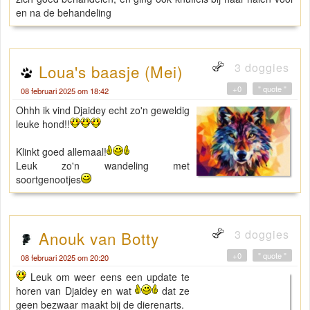
en na de behandeling
3 doggies
Loua's baasje (Mei)
+0
" quote "
08 februari 2025 om 18:42
Ohhh ik vind Djaidey echt zo'n geweldig
leuke hond!!
Klinkt goed allemaal!
Leuk zo'n wandeling met
soortgenootjes
3 doggies
Anouk van Botty
+0
" quote "
08 februari 2025 om 20:20
Leuk om weer eens een update te
horen van Djaidey en wat
dat ze
geen bezwaar maakt bij de dierenarts.