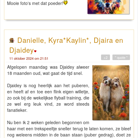
Mooie foto's met dat poeder!
Danielle, Kyra*Kaylin*, Djaira en
Djaidey
+2
" quote "
11 oktober 2024 om 21:51
Afgelopen maandag was Djaidey alweer
18 maanden oud, wat gaat de tijd snel.
Djaidey is nog heerlijk aan het puberen,
en heeft af en toe een flink eigen willetje,
zo ook bij de wekelijkse flyball training, die
ze wel erg leuk vind, ze word steeds
fanatieker.
Nu ben ik 2 weken geleden begonnen om
haar met een trekspeeltje sneller terug te laten komen, ze bleef
nog weleens midden in de baan staan (puber gedrag), doet ze