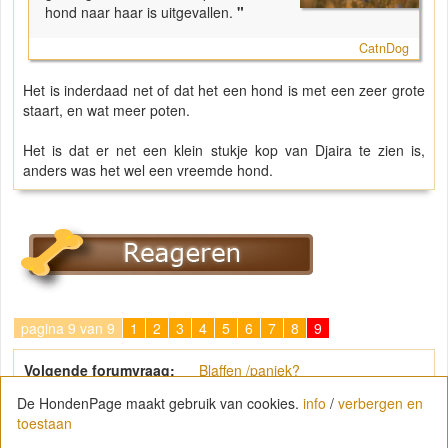
hond naar haar is uitgevallen.
"
CatnDog
Het is inderdaad net of dat het een hond is met een zeer grote
staart, en wat meer poten.
Het is dat er net een klein stukje kop van Djaira te zien is,
anders was het wel een vreemde hond.
pagina 9 van 9
1
2
3
4
5
6
7
8
9
Volgende forumvraag:
Blaffen /paniek?
De HondenPage maakt gebruik van cookies.
info
/
verbergen en
toestaan