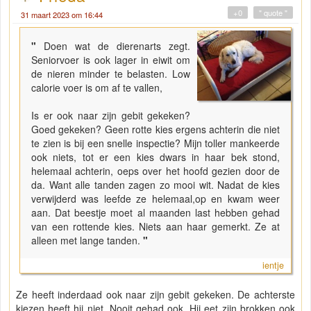
+0
" quote "
31 maart 2023 om 16:44
"
Doen wat de dierenarts zegt.
Seniorvoer is ook lager in eiwit om
de nieren minder te belasten. Low
calorie voer is om af te vallen,
Is er ook naar zijn gebit gekeken?
Goed gekeken? Geen rotte kies ergens achterin die niet
te zien is bij een snelle inspectie? Mijn toller mankeerde
ook niets, tot er een kies dwars in haar bek stond,
helemaal achterin, oeps over het hoofd gezien door de
da. Want alle tanden zagen zo mooi wit. Nadat de kies
verwijderd was leefde ze helemaal,op en kwam weer
aan. Dat beestje moet al maanden last hebben gehad
van een rottende kies. Niets aan haar gemerkt. Ze at
alleen met lange tanden.
"
ientje
Ze heeft inderdaad ook naar zijn gebit gekeken. De achterste
kiezen heeft hij niet. Nooit gehad ook. Hij eet zijn brokken ook