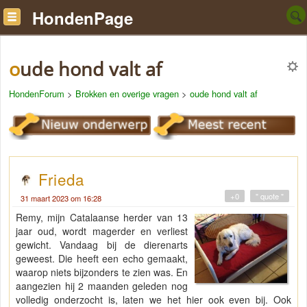
HondenPage
oude hond valt af
HondenForum
>
Brokken en overige vragen
>
oude hond valt af
Frieda
+0
" quote "
31 maart 2023 om 16:28
Remy, mijn Catalaanse herder van 13
jaar oud, wordt magerder en verliest
gewicht. Vandaag bij de dierenarts
geweest. Die heeft een echo gemaakt,
waarop niets bijzonders te zien was. En
aangezien hij 2 maanden geleden nog
volledig onderzocht is, laten we het hier ook even bij. Ook