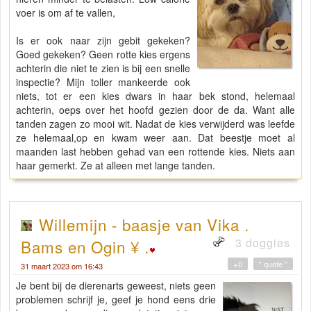
voer is om af te vallen,
Is er ook naar zijn gebit gekeken?
Goed gekeken? Geen rotte kies ergens
achterin die niet te zien is bij een snelle
inspectie? Mijn toller mankeerde ook
niets, tot er een kies dwars in haar bek stond, helemaal
achterin, oeps over het hoofd gezien door de da. Want alle
tanden zagen zo mooi wit. Nadat de kies verwijderd was leefde
ze helemaal,op en kwam weer aan. Dat beestje moet al
maanden last hebben gehad van een rottende kies. Niets aan
haar gemerkt. Ze at alleen met lange tanden.
Willemijn - baasje van Vika .
3 doggies
Bams en Ogin ¥ .
+0
" quote "
31 maart 2023 om 16:43
Je bent bij de dierenarts geweest, niets geen
problemen schrijf je, geef je hond eens drie