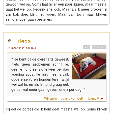
gewoon wel op. Soms laat hij er een paar liggen, maar meestal
gaat het wel op. Redelijk snel ook. Maar als ik meer brokken in
zijn bak doe, blijft het liggen. Maar dan toch maar blikken
seniorenvoer gaan bestellen.
Frieda
+0
" quote "
31 maart 2023 om 16:48
"
Je bent bij de dierenarts geweest,
niets geen problemen schrijf je,
geef je hond eens drie keer per dag
voeding zodat tie niet meer afvalt,
oudere senioren honden teren altijd
wel wat in, en als je hond graag eet,
gerust wat meer gaan geven, drie x per dag.
"
Willemijn _ baasje van Ozjin _ Bams ¥ .
Hij eet de porties die ik hem geef meestal wel op. Soms blijven