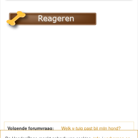
Volgende forumvraag:
Welk y-tuig past bij mijn hond?