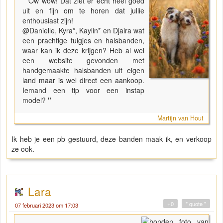
"
Ow wow! Dat ziet er echt heel goed
uit en fijn om te horen dat jullie
enthousiast zijn!
@Danielle, Kyra*, Kaylin* en Djaira wat
een prachtige tuigjes en halsbanden,
waar kan ik deze krijgen? Heb al wel
een website gevonden met
handgemaakte halsbanden uit eigen
land maar is wel direct een aankoop.
Iemand een tip voor een instap
model?
"
Martijn van Hout
Ik heb je een pb gestuurd, deze banden maak ik, en verkoop
ze ook.
Lara
+0
" quote "
07 februari 2023 om 17:03