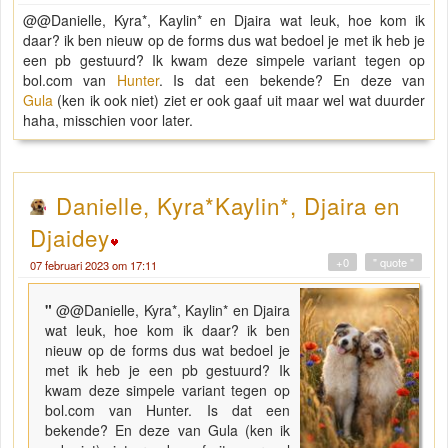
@@Danielle, Kyra*, Kaylin* en Djaira wat leuk, hoe kom ik
daar? ik ben nieuw op de forms dus wat bedoel je met ik heb je
een pb gestuurd? Ik kwam deze simpele variant tegen op
bol.com van
Hunter
. Is dat een bekende? En deze van
Gula
(ken ik ook niet) ziet er ook gaaf uit maar wel wat duurder
haha, misschien voor later.
Danielle, Kyra*Kaylin*, Djaira en
Djaidey
+0
" quote "
07 februari 2023 om 17:11
"
@@Danielle, Kyra*, Kaylin* en Djaira
wat leuk, hoe kom ik daar? ik ben
nieuw op de forms dus wat bedoel je
met ik heb je een pb gestuurd? Ik
kwam deze simpele variant tegen op
bol.com van Hunter. Is dat een
bekende? En deze van Gula (ken ik