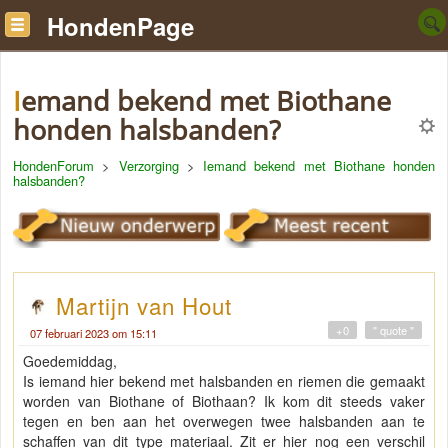
HondenPage
Iemand bekend met Biothane
honden halsbanden?
HondenForum
>
Verzorging
>
Iemand bekend met Biothane honden
halsbanden?
Martijn van Hout
+0
" quote "
07 februari 2023 om 15:11
Goedemiddag,
Is iemand hier bekend met halsbanden en riemen die gemaakt
worden van Biothane of Biothaan? Ik kom dit steeds vaker
tegen en ben aan het overwegen twee halsbanden aan te
schaffen van dit type materiaal. Zit er hier nog een verschil