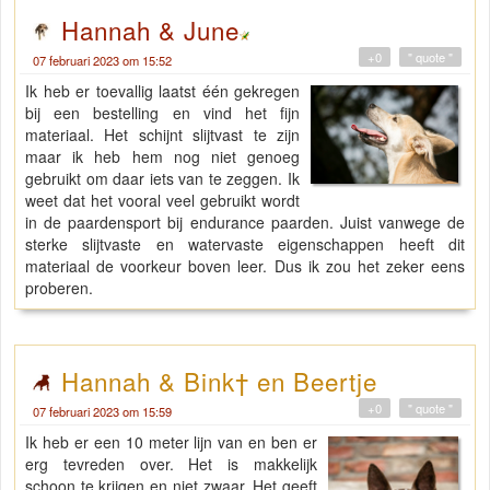
Hannah & June
+0
" quote "
07 februari 2023 om 15:52
Ik heb er toevallig laatst één gekregen
bij een bestelling en vind het fijn
materiaal. Het schijnt slijtvast te zijn
maar ik heb hem nog niet genoeg
gebruikt om daar iets van te zeggen. Ik
weet dat het vooral veel gebruikt wordt
in de paardensport bij endurance paarden. Juist vanwege de
sterke slijtvaste en watervaste eigenschappen heeft dit
materiaal de voorkeur boven leer. Dus ik zou het zeker eens
proberen.
Hannah & Bink† en Beertje
+0
" quote "
07 februari 2023 om 15:59
Ik heb er een 10 meter lijn van en ben er
erg tevreden over. Het is makkelijk
schoon te krijgen en niet zwaar. Het geeft