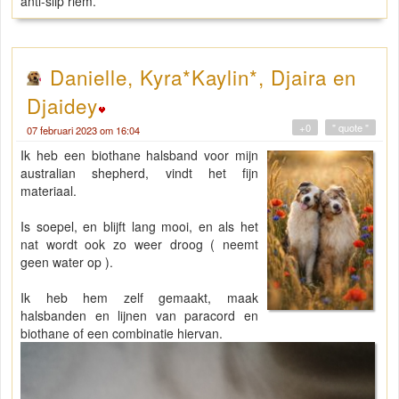
anti-slip riem.
Danielle, Kyra*Kaylin*, Djaira en
Djaidey
+0
" quote "
07 februari 2023 om 16:04
Ik heb een biothane halsband voor mijn
australian shepherd, vindt het fijn
materiaal.
Is soepel, en blijft lang mooi, en als het
nat wordt ook zo weer droog ( neemt
geen water op ).
Ik heb hem zelf gemaakt, maak
halsbanden en lijnen van paracord en
biothane of een combinatie hiervan.