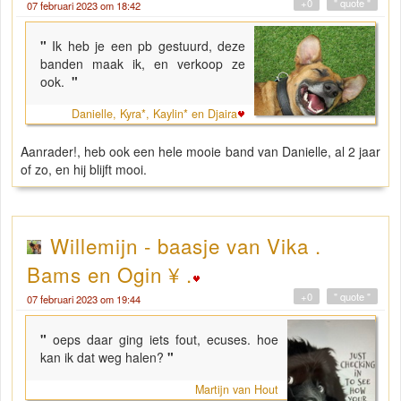
+0
" quote "
07 februari 2023 om 18:42
"
Ik heb je een pb gestuurd, deze
banden maak ik, en verkoop ze
ook.
"
Danielle, Kyra*, Kaylin* en Djaira
Aanrader!, heb ook een hele mooie band van Danielle, al 2 jaar
of zo, en hij blijft mooi.
Willemijn - baasje van Vika .
Bams en Ogin ¥ .
+0
" quote "
07 februari 2023 om 19:44
"
oeps daar ging iets fout, ecuses. hoe
kan ik dat weg halen?
"
Martijn van Hout