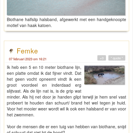
Biothane halfslip halsband, afgewerkt met een handgeknoopte
motief van haak katoen.
Femke
+0
" quote "
07 februari 2023 om 16:21
Ik heb een 5 en 10 meter biothane lijn,
een platte omdat ik dat fijner vindt. Dat
het geen vocht opneemt vindt ik een
groot voordeel en inderdaad erg
slijtvast. Als de lijn nat is, is de grip wat
minder. Als hij net door je handen glipt terwijl je hem snel vast
probeert te houden dan schuurt/ brand het wel tegen je huid.
Voor het mooier weer wordt wil ik ook een halsband er van voor
het zwemmen.
Voor de mensen die er een tuig van hebben van biothane, snijd
of schuurt dat niet bij de hond?