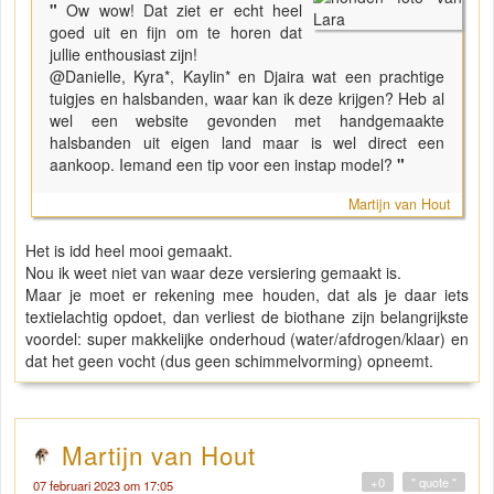
"
Ow wow! Dat ziet er echt heel
goed uit en fijn om te horen dat
jullie enthousiast zijn!
@Danielle, Kyra*, Kaylin* en Djaira wat een prachtige
tuigjes en halsbanden, waar kan ik deze krijgen? Heb al
wel een website gevonden met handgemaakte
halsbanden uit eigen land maar is wel direct een
aankoop. Iemand een tip voor een instap model?
"
Martijn van Hout
Het is idd heel mooi gemaakt.
Nou ik weet niet van waar deze versiering gemaakt is.
Maar je moet er rekening mee houden, dat als je daar iets
textielachtig opdoet, dan verliest de biothane zijn belangrijkste
voordel: super makkelijke onderhoud (water/afdrogen/klaar) en
dat het geen vocht (dus geen schimmelvorming) opneemt.
Martijn van Hout
+0
" quote "
07 februari 2023 om 17:05