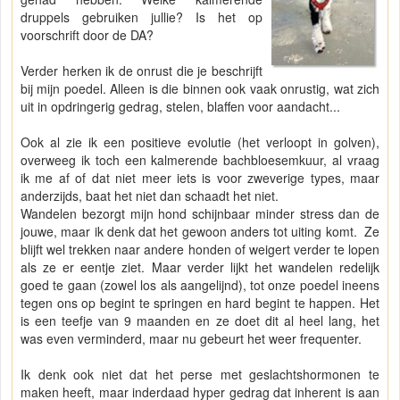
druppels gebruiken jullie? Is het op
voorschrift door de DA?
Verder herken ik de onrust die je beschrijft
bij mijn poedel. Alleen is die binnen ook vaak onrustig, wat zich
uit in opdringerig gedrag, stelen, blaffen voor aandacht...
Ook al zie ik een positieve evolutie (het verloopt in golven),
overweeg ik toch een kalmerende bachbloesemkuur, al vraag
ik me af of dat niet meer iets is voor zweverige types, maar
anderzijds, baat het niet dan schaadt het niet.
Wandelen bezorgt mijn hond schijnbaar minder stress dan de
jouwe, maar ik denk dat het gewoon anders tot uiting komt. Ze
blijft wel trekken naar andere honden of weigert verder te lopen
als ze er eentje ziet. Maar verder lijkt het wandelen redelijk
goed te gaan (zowel los als aangelijnd), tot onze poedel ineens
tegen ons op begint te springen en hard begint te happen. Het
is een teefje van 9 maanden en ze doet dit al heel lang, het
was even verminderd, maar nu gebeurt het weer frequenter.
Ik denk ook niet dat het perse met geslachtshormonen te
maken heeft, maar inderdaad hyper gedrag dat inherent is aan