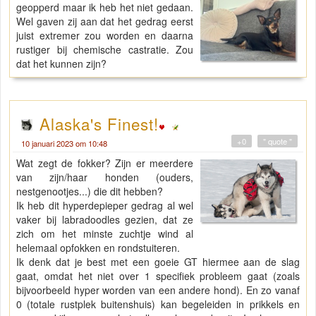
geopperd maar ik heb het niet gedaan.
Wel gaven zij aan dat het gedrag eerst
juist extremer zou worden en daarna
rustiger bij chemische castratie. Zou
dat het kunnen zijn?
Alaska's Finest!
+0
" quote "
10 januari 2023 om 10:48
Wat zegt de fokker? Zijn er meerdere
van zijn/haar honden (ouders,
nestgenootjes...) die dit hebben?
Ik heb dit hyperdepieper gedrag al wel
vaker bij labradoodles gezien, dat ze
zich om het minste zuchtje wind al
helemaal opfokken en rondstuiteren.
Ik denk dat je best met een goeie GT hiermee aan de slag
gaat, omdat het niet over 1 specifiek probleem gaat (zoals
bijvoorbeeld hyper worden van een andere hond). En zo vanaf
0 (totale rustplek buitenshuis) kan begeleiden in prikkels en