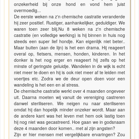
onzekerheid bij onze hond en vond hem juist
overmoedig...
De eerste weken na z'n chemische castratie veranderde
hij zeer positief. Rustiger, aanhankelijker, geduldiger. We
waren toen zeer blij.Nu 8 weken na z'n chemische
castratie (en volledige werking) is hij binnen in huis nog
steeds een super lief hondje. Kan eigenlijk niet beter..
Maar buiten (aan de lijn) is het een drama. Hij reageert
overal op, fietsers, mensen, honden, kinderen. In het
donker is het nog erger en reageert hij zelfs op het
minste of geringste geluidje. Wandelen in de wijk is echt
niet meer te doen en hij is ook niet meer af te leiden met
voertjes etc. Zodra we de deur open doen voor een
wandeling is het een en al stress.
De chemische castratie werkt over 4 maanden ongeveer
uit. Daarna moeten wij vanuit de vereniging castreren
danwel steriliseren. We neigen nu naar steriliseren
omdat hij dan hopelijk minder onzeker wordt. Maar aan
de andere kant was het leven met hem ook lastig toen
hij nog niet was gecastreerd. Hoe gaan we in godsnaam
deze 4 maanden door komen.. met al zijn angsten?
Zijn er hier mensen met vergelijkbare ervaringen? Zou