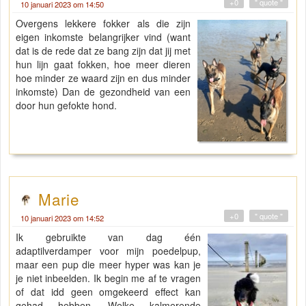
+0
" quote "
10 januari 2023 om 14:50
Overgens lekkere fokker als die zijn
eigen inkomste belangrijker vind (want
dat is de rede dat ze bang zijn dat jij met
hun lijn gaat fokken, hoe meer dieren
hoe minder ze waard zijn en dus minder
inkomste) Dan de gezondheid van een
door hun gefokte hond.
Marie
+0
" quote "
10 januari 2023 om 14:52
Ik gebruikte van dag één
adaptilverdamper voor mijn poedelpup,
maar een pup die meer hyper was kan je
je niet inbeelden. Ik begin me af te vragen
of dat idd geen omgekeerd effect kan
gehad hebben. Welke kalmerende