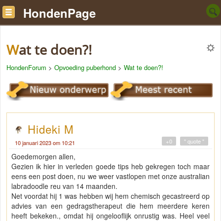
HondenPage
Wat te doen?!
HondenForum
>
Opvoeding puberhond
>
Wat te doen?!
Hideki M
+0
" quote "
10 januari 2023 om 10:21
Goedemorgen allen,
Gezien ik hier in verleden goede tips heb gekregen toch maar
eens een post doen, nu we weer vastlopen met onze australian
labradoodle reu van 14 maanden.
Net voordat hij 1 was hebben wij hem chemisch gecastreerd op
advies van een gedragstherapeut die hem meerdere keren
heeft bekeken., omdat hij ongelooflijk onrustig was. Heel veel