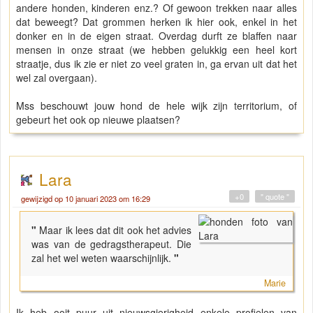
andere honden, kinderen enz.? Of gewoon trekken naar alles
dat beweegt? Dat grommen herken ik hier ook, enkel in het
donker en in de eigen straat. Overdag durft ze blaffen naar
mensen in onze straat (we hebben gelukkig een heel kort
straatje, dus ik zie er niet zo veel graten in, ga ervan uit dat het
wel zal overgaan).
Mss beschouwt jouw hond de hele wijk zijn territorium, of
gebeurt het ook op nieuwe plaatsen?
Lara
+0
" quote "
gewijzigd op 10 januari 2023 om 16:29
"
Maar ik lees dat dit ook het advies
was van de gedragstherapeut. Die
zal het wel weten waarschijnlijk.
"
Marie
Ik heb ooit puur uit nieuwsgierigheid enkele profielen van