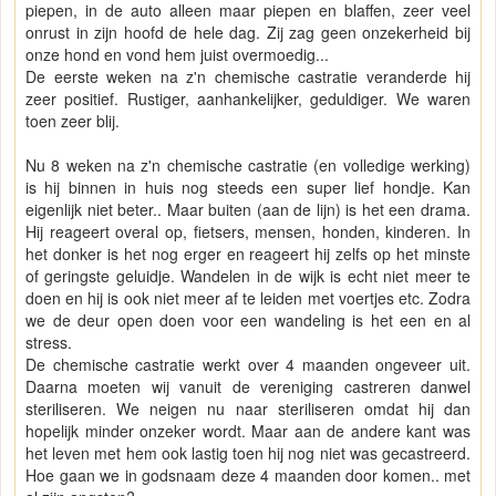
piepen, in de auto alleen maar piepen en blaffen, zeer veel
onrust in zijn hoofd de hele dag. Zij zag geen onzekerheid bij
onze hond en vond hem juist overmoedig...
De eerste weken na z'n chemische castratie veranderde hij
zeer positief. Rustiger, aanhankelijker, geduldiger. We waren
toen zeer blij.
Nu 8 weken na z'n chemische castratie (en volledige werking)
is hij binnen in huis nog steeds een super lief hondje. Kan
eigenlijk niet beter.. Maar buiten (aan de lijn) is het een drama.
Hij reageert overal op, fietsers, mensen, honden, kinderen. In
het donker is het nog erger en reageert hij zelfs op het minste
of geringste geluidje. Wandelen in de wijk is echt niet meer te
doen en hij is ook niet meer af te leiden met voertjes etc. Zodra
we de deur open doen voor een wandeling is het een en al
stress.
De chemische castratie werkt over 4 maanden ongeveer uit.
Daarna moeten wij vanuit de vereniging castreren danwel
steriliseren. We neigen nu naar steriliseren omdat hij dan
hopelijk minder onzeker wordt. Maar aan de andere kant was
het leven met hem ook lastig toen hij nog niet was gecastreerd.
Hoe gaan we in godsnaam deze 4 maanden door komen.. met