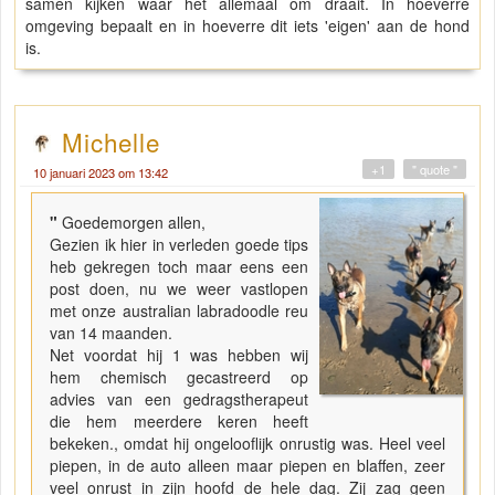
samen kijken waar het allemaal om draait. In hoeverre
omgeving bepaalt en in hoeverre dit iets 'eigen' aan de hond
is.
Michelle
+1
" quote "
10 januari 2023 om 13:42
"
Goedemorgen allen,
Gezien ik hier in verleden goede tips
heb gekregen toch maar eens een
post doen, nu we weer vastlopen
met onze australian labradoodle reu
van 14 maanden.
Net voordat hij 1 was hebben wij
hem chemisch gecastreerd op
advies van een gedragstherapeut
die hem meerdere keren heeft
bekeken., omdat hij ongelooflijk onrustig was. Heel veel
piepen, in de auto alleen maar piepen en blaffen, zeer
veel onrust in zijn hoofd de hele dag. Zij zag geen