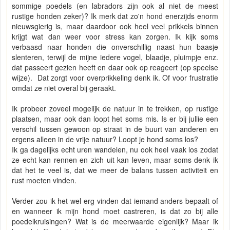
sommige poedels (en labradors zijn ook al niet de meest
rustige honden zeker)? Ik merk dat zo'n hond enerzijds enorm
nieuwsgierig is, maar daardoor ook heel veel prikkels binnen
krijgt wat dan weer voor stress kan zorgen. Ik kijk soms
verbaasd naar honden die onverschillig naast hun baasje
slenteren, terwijl de mijne iedere vogel, blaadje, pluimpje enz.
dat passeert gezien heeft en daar ook op reageert (op speelse
wijze). Dat zorgt voor overprikkeling denk ik. Of voor frustratie
omdat ze niet overal bij geraakt.
Ik probeer zoveel mogelijk de natuur in te trekken, op rustige
plaatsen, maar ook dan loopt het soms mis. Is er bij jullie een
verschil tussen gewoon op straat in de buurt van anderen en
ergens alleen in de vrije natuur? Loopt je hond soms los?
Ik ga dagelijks echt uren wandelen, nu ook heel vaak los zodat
ze echt kan rennen en zich uit kan leven, maar soms denk ik
dat het te veel is, dat we meer de balans tussen activiteit en
rust moeten vinden.
Verder zou ik het wel erg vinden dat iemand anders bepaalt of
en wanneer ik mijn hond moet castreren, is dat zo bij alle
poedelkruisingen? Wat is de meerwaarde eigenlijk? Maar ik