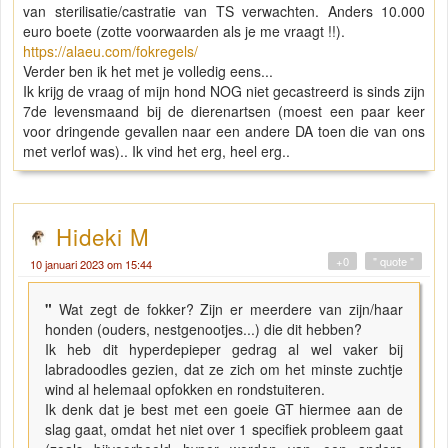
van sterilisatie/castratie van TS verwachten. Anders 10.000
euro boete (zotte voorwaarden als je me vraagt !!).
https://alaeu.com/fokregels/
Verder ben ik het met je volledig eens...
Ik krijg de vraag of mijn hond NOG niet gecastreerd is sinds zijn
7de levensmaand bij de dierenartsen (moest een paar keer
voor dringende gevallen naar een andere DA toen die van ons
met verlof was).. Ik vind het erg, heel erg..
Hideki M
+0
" quote "
10 januari 2023 om 15:44
"
Wat zegt de fokker? Zijn er meerdere van zijn/haar
honden (ouders, nestgenootjes...) die dit hebben?
Ik heb dit hyperdepieper gedrag al wel vaker bij
labradoodles gezien, dat ze zich om het minste zuchtje
wind al helemaal opfokken en rondstuiteren.
Ik denk dat je best met een goeie GT hiermee aan de
slag gaat, omdat het niet over 1 specifiek probleem gaat