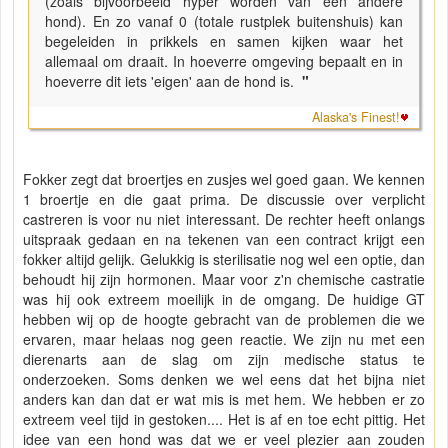
(zoals bijvoorbeeld hyper worden van een andere
hond). En zo vanaf 0 (totale rustplek buitenshuis) kan
begeleiden in prikkels en samen kijken waar het
allemaal om draait. In hoeverre omgeving bepaalt en in
hoeverre dit iets 'eigen' aan de hond is.
"
Alaska's Finest!
Fokker zegt dat broertjes en zusjes wel goed gaan. We kennen
1 broertje en die gaat prima. De discussie over verplicht
castreren is voor nu niet interessant. De rechter heeft onlangs
uitspraak gedaan en na tekenen van een contract krijgt een
fokker altijd gelijk. Gelukkig is sterilisatie nog wel een optie, dan
behoudt hij zijn hormonen. Maar voor z'n chemische castratie
was hij ook extreem moeilijk in de omgang. De huidige GT
hebben wij op de hoogte gebracht van de problemen die we
ervaren, maar helaas nog geen reactie. We zijn nu met een
dierenarts aan de slag om zijn medische status te
onderzoeken. Soms denken we wel eens dat het bijna niet
anders kan dan dat er wat mis is met hem. We hebben er zo
extreem veel tijd in gestoken.... Het is af en toe echt pittig. Het
idee van een hond was dat we er veel plezier aan zouden