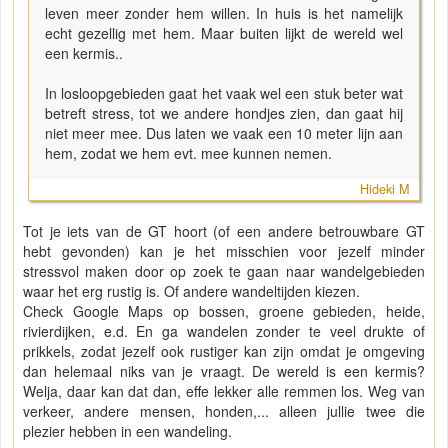
leven meer zonder hem willen. In huis is het namelijk
echt gezellig met hem. Maar buiten lijkt de wereld wel
een kermis..
In losloopgebieden gaat het vaak wel een stuk beter wat
betreft stress, tot we andere hondjes zien, dan gaat hij
niet meer mee. Dus laten we vaak een 10 meter lijn aan
hem, zodat we hem evt. mee kunnen nemen.
Hideki M
Tot je iets van de GT hoort (of een andere betrouwbare GT
hebt gevonden) kan je het misschien voor jezelf minder
stressvol maken door op zoek te gaan naar wandelgebieden
waar het erg rustig is. Of andere wandeltijden kiezen.
Check Google Maps op bossen, groene gebieden, heide,
rivierdijken, e.d. En ga wandelen zonder te veel drukte of
prikkels, zodat jezelf ook rustiger kan zijn omdat je omgeving
dan helemaal niks van je vraagt. De wereld is een kermis?
Welja, daar kan dat dan, effe lekker alle remmen los. Weg van
verkeer, andere mensen, honden,... alleen jullie twee die
plezier hebben in een wandeling.