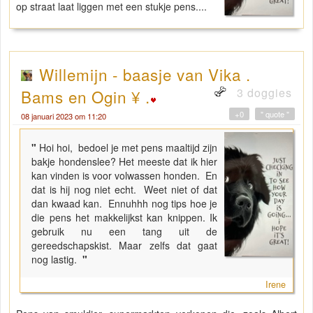
op straat laat liggen met een stukje pens....
Willemijn - baasje van Vika .
3 doggies
Bams en Ogin ¥ .
+0
" quote "
08 januari 2023 om 11:20
"
Hoi hoi, bedoel je met pens maaltijd zijn
bakje hondenslee? Het meeste dat ik hier
kan vinden is voor volwassen honden. En
dat is hij nog niet echt. Weet niet of dat
dan kwaad kan. Ennuhhh nog tips hoe je
die pens het makkelijkst kan knippen. Ik
gebruik nu een tang uit de
gereedschapskist. Maar zelfs dat gaat
nog lastig.
"
Irene