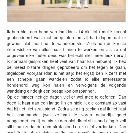
Ik heb hier een hond van inmiddels 14 die tot redelijk recent
geobsedeerd was met poep eten en zij had dagen dat er
gewoon niet met haar te wandelen viel. Zelfs aan de kortste
riem wist ze van alles naar binnen te werken en als ze dat
ongeveer elke meter deed was het echt niet meer leuk (terwijl
ik normaal gesproken heel veel van haar kan hebben). Ik heb
de meest bizarre dingen geprobeerd om het tegen te gaan,
afgelopen voorjaar (dan is het altijd het ergst) ben ik zelfs met
een schepje gaan wandelen zodat ik elke interessante
hondendrol weg kon halen en vervolgens de volgende
wandeling eindelijk een beetje kon ontspannen.
Op de minder heftige dagen viel er wel mee te oefenen. Dan
deed ik haar aan een lange lijn en hield ik die constant zo vast
dat hij net niet strak stond. Zodra ze ging zoeken gaf ik het 'laat
het' commando (wat ze van te voren natuurlijk goed
aangeleerd heeft) en als ze dan niet direct stil stond ging ik zelf
stil staan zodat de riem strak stond en ze niet verder kon. Dan
wachtte ik tot ze zich van (in haar geval) de poep naar mij