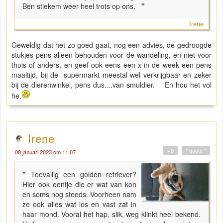
Ben stiekem weer heel trots op ons.
"
Irene
Geweldig dat het zo goed gaat, nog een advies, de gedroogde
stukjes pens alleen behouden voor de wandeling, en niet voor
thuis of anders, en geef ook eens een x in de week een pens
maaltijd, bij de supermarkt meestal wel verkrijgbaar en zeker
bij de dierenwinkel, pens dus....van smuldier. En hou het vol
he.
Irene
+0
" quote "
08 januari 2023 om 11:07
"
Toevallig een golden retriever?
Hier ook eentje die er wat van kon
en soms nog steeds. Voorheen nam
ze ook alles wat los en vast zat in
haar mond. Vooral het hap, slik, weg klinkt heel bekend.