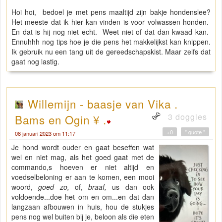
Hoi hoi, bedoel je met pens maaltijd zijn bakje hondenslee?
Het meeste dat ik hier kan vinden is voor volwassen honden.
En dat is hij nog niet echt. Weet niet of dat dan kwaad kan.
Ennuhhh nog tips hoe je die pens het makkelijkst kan knippen.
Ik gebruik nu een tang uit de gereedschapskist. Maar zelfs dat
gaat nog lastig.
Willemijn - baasje van Vika .
3 doggies
Bams en Ogin ¥ .
+0
" quote "
08 januari 2023 om 11:17
Je hond wordt ouder en gaat beseffen wat
wel en niet mag, als het goed gaat met de
commando,s hoeven er niet altijd en
voedselbeloning er aan te komen, een mooi
woord,
goed zo,
of,
braaf,
us dan ook
voldoende...doe het om en om...en dat dan
langzaan afbouwen in huis, hou de stukjes
pens nog wel buiten bij je, beloon als die eten