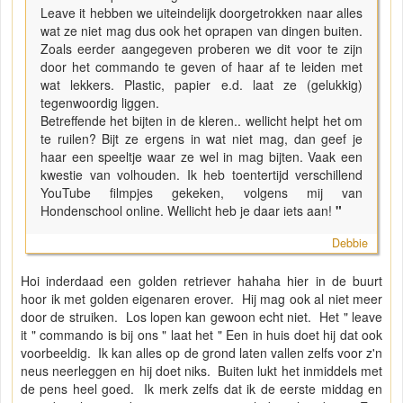
Leave it hebben we uiteindelijk doorgetrokken naar alles
wat ze niet mag dus ook het oprapen van dingen buiten.
Zoals eerder aangegeven proberen we dit voor te zijn
door het commando te geven of haar af te leiden met
wat lekkers. Plastic, papier e.d. laat ze (gelukkig)
tegenwoordig liggen.
Betreffende het bijten in de kleren.. wellicht helpt het om
te ruilen? Bijt ze ergens in wat niet mag, dan geef je
haar een speeltje waar ze wel in mag bijten. Vaak een
kwestie van volhouden. Ik heb toentertijd verschillend
YouTube filmpjes gekeken, volgens mij van
Hondenschool online. Wellicht heb je daar iets aan!
"
Debbie
Hoi inderdaad een golden retriever hahaha hier in de buurt
hoor ik met golden eigenaren erover. Hij mag ook al niet meer
door de struiken. Los lopen kan gewoon echt niet. Het " leave
it " commando is bij ons " laat het " Een in huis doet hij dat ook
voorbeeldig. Ik kan alles op de grond laten vallen zelfs voor z'n
neus neerleggen en hij doet niks. Buiten lukt het inmiddels met
de pens heel goed. Ik merk zelfs dat ik de eerste middag en