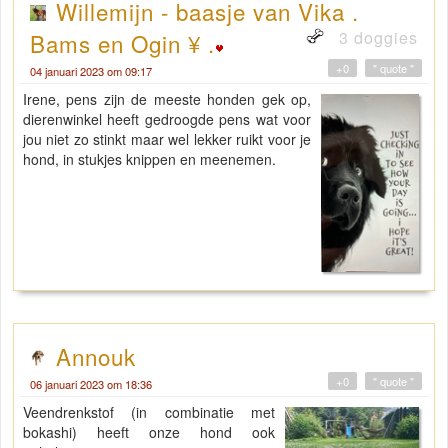
Willemijn - baasje van Vika .
3 doggies
Bams en Ogin ¥ .
+0
" quote "
04 januari 2023 om 09:17
Irene, pens zijn de meeste honden gek op,
dierenwinkel heeft gedroogde pens wat voor
jou niet zo stinkt maar wel lekker ruikt voor je
hond, in stukjes knippen en meenemen.
Annouk
+0
" quote "
06 januari 2023 om 18:36
Veendrenkstof (in combinatie met
bokashi) heeft onze hond ook