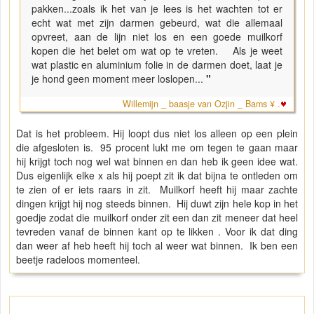
pakken...zoals ik het van je lees is het wachten tot er
echt wat met zijn darmen gebeurd, wat die allemaal
opvreet, aan de lijn niet los en een goede muilkorf
kopen die het belet om wat op te vreten. Als je weet
wat plastic en aluminium folie in de darmen doet, laat je
je hond geen moment meer loslopen...
"
Willemijn _ baasje van Ozjin _ Bams ¥ .
Dat is het probleem. Hij loopt dus niet los alleen op een plein
die afgesloten is. 95 procent lukt me om tegen te gaan maar
hij krijgt toch nog wel wat binnen en dan heb ik geen idee wat.
Dus eigenlijk elke x als hij poept zit ik dat bijna te ontleden om
te zien of er iets raars in zit. Muilkorf heeft hij maar zachte
dingen krijgt hij nog steeds binnen. Hij duwt zijn hele kop in het
goedje zodat die muilkorf onder zit een dan zit meneer dat heel
tevreden vanaf de binnen kant op te likken . Voor ik dat ding
dan weer af heb heeft hij toch al weer wat binnen. Ik ben een
beetje radeloos momenteel.