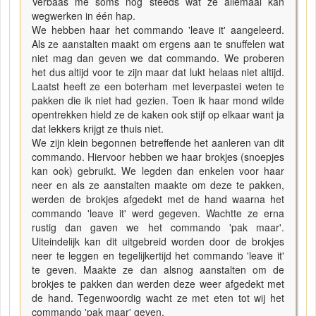
Verbaas me soms nog steeds wat ze allemaal kan
wegwerken in één hap.
We hebben haar het commando 'leave it' aangeleerd.
Als ze aanstalten maakt om ergens aan te snuffelen wat
niet mag dan geven we dat commando. We proberen
het dus altijd voor te zijn maar dat lukt helaas niet altijd.
Laatst heeft ze een boterham met leverpastei weten te
pakken die ik niet had gezien. Toen ik haar mond wilde
opentrekken hield ze de kaken ook stijf op elkaar want ja
dat lekkers krijgt ze thuis niet.
We zijn klein begonnen betreffende het aanleren van dit
commando. Hiervoor hebben we haar brokjes (snoepjes
kan ook) gebruikt. We legden dan enkelen voor haar
neer en als ze aanstalten maakte om deze te pakken,
werden de brokjes afgedekt met de hand waarna het
commando 'leave it' werd gegeven. Wachtte ze erna
rustig dan gaven we het commando 'pak maar'.
Uiteindelijk kan dit uitgebreid worden door de brokjes
neer te leggen en tegelijkertijd het commando 'leave it'
te geven. Maakte ze dan alsnog aanstalten om de
brokjes te pakken dan werden deze weer afgedekt met
de hand. Tegenwoordig wacht ze met eten tot wij het
commando 'pak maar' geven.