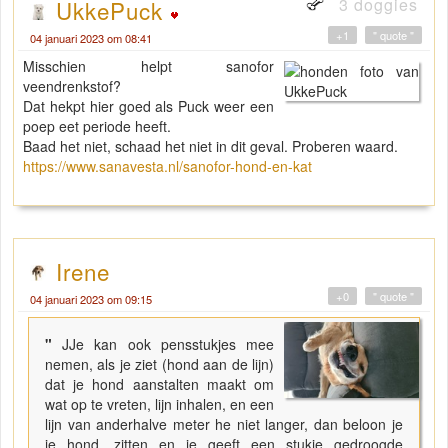
3 doggies
UkkePuck
+1
" quote "
04 januari 2023 om 08:41
Misschien helpt sanofor
veendrenkstof?
Dat hekpt hier goed als Puck weer een
poep eet periode heeft.
Baad het niet, schaad het niet in dit geval. Proberen waard.
https://www.sanavesta.nl/sanofor-hond-en-kat
Irene
+0
" quote "
04 januari 2023 om 09:15
"
JJe kan ook pensstukjes mee
nemen, als je ziet (hond aan de lijn)
dat je hond aanstalten maakt om
wat op te vreten, lijn inhalen, en een
lijn van anderhalve meter he niet langer, dan beloon je
je hond, zitten en je geeft een stukje gedroogde