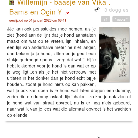
Willemijn - baasje van Vika .
3 doggies
Bams en Ogin ¥ .
+1
" quote "
gewijzigd op 04 januari 2023 om 08:41
JJe kan ook pensstukjes mee nemen, als je
ziet (hond aan de lijn) dat je hond aanstalten
maakt om wat op te vreten, lijn inhalen, en
een lijn van anderhalve meter he niet langer,
dan beloon je je hond, zitten en je geeft een
stukje gedroogde pens....zorg dat wat jij bij je
hebt lekkerder voor je hond is dan wat er op
je weg ligt...en als je het niet vertrouw met
uitlaten in het donker dan je hond echt bij je
houden...zodat je hond niets op kan pakken,
wat je ook kan doen is je hond wat laten dragen een dummy,
zodra die de dummy loslaat, lijn inhalen...zo kan je ook zien of
je hond wat van straat opvreet, nu is er nog niets gebeurd,
naar wat ik van je lees wat die allemaal opvreet is het wachten
op ellende.