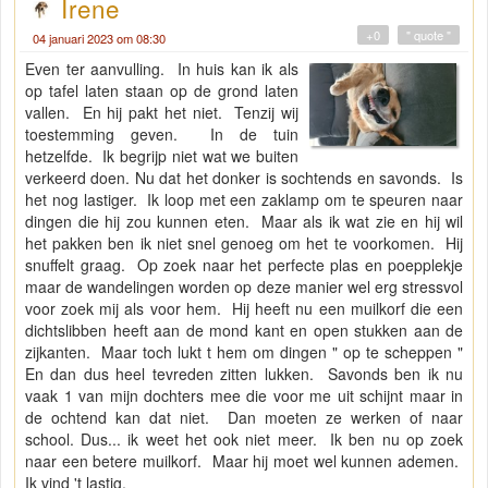
Irene
+0
" quote "
04 januari 2023 om 08:30
Even ter aanvulling. In huis kan ik als
op tafel laten staan op de grond laten
vallen. En hij pakt het niet. Tenzij wij
toestemming geven. In de tuin
hetzelfde. Ik begrijp niet wat we buiten
verkeerd doen. Nu dat het donker is sochtends en savonds. Is
het nog lastiger. Ik loop met een zaklamp om te speuren naar
dingen die hij zou kunnen eten. Maar als ik wat zie en hij wil
het pakken ben ik niet snel genoeg om het te voorkomen. Hij
snuffelt graag. Op zoek naar het perfecte plas en poepplekje
maar de wandelingen worden op deze manier wel erg stressvol
voor zoek mij als voor hem. Hij heeft nu een muilkorf die een
dichtslibben heeft aan de mond kant en open stukken aan de
zijkanten. Maar toch lukt t hem om dingen " op te scheppen "
En dan dus heel tevreden zitten lukken. Savonds ben ik nu
vaak 1 van mijn dochters mee die voor me uit schijnt maar in
de ochtend kan dat niet. Dan moeten ze werken of naar
school. Dus... ik weet het ook niet meer. Ik ben nu op zoek
naar een betere muilkorf. Maar hij moet wel kunnen ademen.
Ik vind 't lastig.