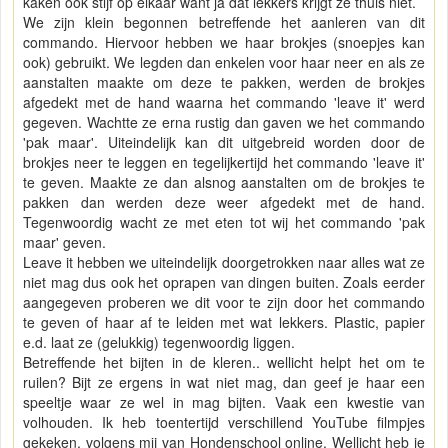
kaken ook stijf op elkaar want ja dat lekkers krijgt ze thuis niet.
We zijn klein begonnen betreffende het aanleren van dit
commando. Hiervoor hebben we haar brokjes (snoepjes kan
ook) gebruikt. We legden dan enkelen voor haar neer en als ze
aanstalten maakte om deze te pakken, werden de brokjes
afgedekt met de hand waarna het commando 'leave it' werd
gegeven. Wachtte ze erna rustig dan gaven we het commando
'pak maar'. Uiteindelijk kan dit uitgebreid worden door de
brokjes neer te leggen en tegelijkertijd het commando 'leave it'
te geven. Maakte ze dan alsnog aanstalten om de brokjes te
pakken dan werden deze weer afgedekt met de hand.
Tegenwoordig wacht ze met eten tot wij het commando 'pak
maar' geven.
Leave it hebben we uiteindelijk doorgetrokken naar alles wat ze
niet mag dus ook het oprapen van dingen buiten. Zoals eerder
aangegeven proberen we dit voor te zijn door het commando
te geven of haar af te leiden met wat lekkers. Plastic, papier
e.d. laat ze (gelukkig) tegenwoordig liggen.
Betreffende het bijten in de kleren.. wellicht helpt het om te
ruilen? Bijt ze ergens in wat niet mag, dan geef je haar een
speeltje waar ze wel in mag bijten. Vaak een kwestie van
volhouden. Ik heb toentertijd verschillend YouTube filmpjes
gekeken, volgens mij van Hondenschool online. Wellicht heb je