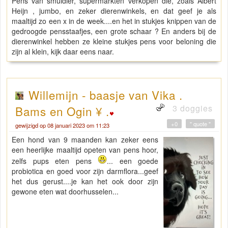
Pens van smuldier, supermarkten verkopen die, zoals Albert
Heijn , jumbo, en zeker dierenwinkels, en dat geef je als
maaltijd zo een x in de week....en het in stukjes knippen van de
gedroogde pensstaafjes, een grote schaar ? En anders bij de
dierenwinkel hebben ze kleine stukjes pens voor beloning die
zijn al klein, kijk daar eens naar.
Willemijn - baasje van Vika .
3 doggies
Bams en Ogin ¥ .
+0
" quote "
gewijzigd op 08 januari 2023 om 11:23
Een hond van 9 maanden kan zeker eens
een heerlijke maaltijd opeten van pens hoor,
zelfs pups eten pens
... een goede
probiotica en goed voor zijn darmflora...geef
het dus gerust....je kan het ook door zijn
gewone eten wat doorhusselen...