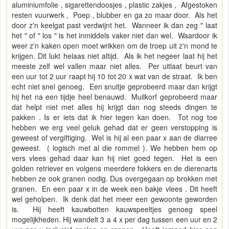
aluminiumfolie , sigarettendoosjes , plastic zakjes , Afgestoken
resten vuurwerk , Poep , blubber en ga zo maar door. Als het
door z'n keelgat past verdwijnt het. Wanneer ik dan zeg " laat
het " of " los " is het inmiddels vaker niet dan wel. Waardoor ik
weer z'n kaken open moet wrikken om de troep uit z'n mond te
krijgen. Dit lukt helaas niet altijd. Als ik het negeer laat hij het
meeste zelf wel vallen maar niet alles. Per uitlaat beurt van
een uur tot 2 uur raapt hij 10 tot 20 x wat van de straat. Ik ben
echt niet snel genoeg. Een snuitje geprobeerd maar dan krijgt
hij het na een tijdje heel benauwd. Muilkorf geprobeerd maar
dat helpt niet met alles hij krijgt dan nog steeds dingen te
pakken . Is er iets dat ik hier tegen kan doen. Tot nog toe
hebben we erg veel geluk gehad dat er geen verstopping is
geweest of vergiftiging. Wel is hij al een paar x aan de diarree
geweest. ( logisch met al die rommel ). We hebben hem op
vers vlees gehad daar kan hij niet goed tegen. Het is een
golden retriever en volgens meerdere fokkers en de dierenarts
hebben ze ook granen nodig. Dus overgegaan op brokken met
granen. En een paar x in de week een bakje vlees . Dit heeft
wel geholpen. Ik denk dat het meer een gewoonte geworden
is. Hij heeft kauwbotten kauwspeeltjes genoeg speel
mogelijkheden. Hij wandelt 3 a 4 x per dag tussen een uur en 2