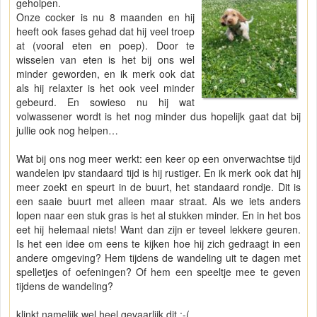
geholpen.
Onze cocker is nu 8 maanden en hij
heeft ook fases gehad dat hij veel troep
at (vooral eten en poep). Door te
wisselen van eten is het bij ons wel
minder geworden, en ik merk ook dat
als hij relaxter is het ook veel minder
gebeurd. En sowieso nu hij wat
volwassener wordt is het nog minder dus hopelijk gaat dat bij
jullie ook nog helpen…
Wat bij ons nog meer werkt: een keer op een onverwachtse tijd
wandelen ipv standaard tijd is hij rustiger. En ik merk ook dat hij
meer zoekt en speurt in de buurt, het standaard rondje. Dit is
een saaie buurt met alleen maar straat. Als we iets anders
lopen naar een stuk gras is het al stukken minder. En in het bos
eet hij helemaal niets! Want dan zijn er teveel lekkere geuren.
Is het een idee om eens te kijken hoe hij zich gedraagt in een
andere omgeving? Hem tijdens de wandeling uit te dagen met
spelletjes of oefeningen? Of hem een speeltje mee te geven
tijdens de wandeling?
klinkt namelijk wel heel gevaarlijk dit :-(