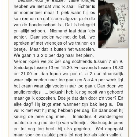
hebben we niet dat vind ik saai. Echter is
er momenteel maar 1 plek waar hij los
kan rennen en dat is een afgezet plein die
van de hondenschool is. Dat is betegeld
en altijd schoon. Niemand laat daar iets
achter. Daar spelen we met de bal, we
spreken af met vriendjes of we trainen en
beetje. Maar dat is buiten het wandelen.
We gaan 1 a 2 x per dag naar het plein.
Verder lopen we 3x per dag sochtends tussen 7 en 9.
Smiddags tussen 13 en 15.30. En savonds tussen 18.30
en 21.00 en dan lopen we per x1 a 2 uur afhankelijk
waar mijn voeten naar toe gaan en 3 a 4 x per week ligt
het eraan waar zijn voeten naar toe gaan. Dan doen we
snuffelrondjes .... bokashi heb ik nog nooit van gehoord
maar ga ik opzoeken. Doe je dat dan door z'n voer? En
elke dag? Hij krijgt eten wanneer zijn bak leeg is. Die
vul ik met wat hij mag hebben per dag. En daar doet hij
keurig de hele dag mee. Inmiddels 4 wandelingen
achter de rug met de tip van willemijn. Gedroogde pens
en tot nog toe heeft hij niks gegeten. Wel opgepakt
maar voor een stukje pens tot nog toe als laten vallen.