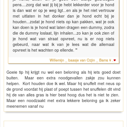
pens....zorg dat wat jij bij je hebt lekkerder voor je hond
is dan wat er op je weg ligt...en als je het niet vertrouw
met uitlaten in het donker dan je hond echt bij je
houden...zodat je hond niets op kan pakken, wat je ook
kan doen is je hond wat laten dragen een dummy, zodra
die de dummy loslaat, lijn inhalen...zo kan je ook zien of
je hond wat van straat opvreet, nu is er nog niets
gebeurd, naar wat ik van je lees wat die allemaal
opvreet is het wachten op ellende.
"
Willemijn _ baasje van Ozjin _ Bams ¥ .
Goeie tip hij krijgt nu wel een beloning als hij iets goed doet
buiten. Maar een extra noodgevallen zakje zou kunnen
helpen. Kort houden doe ik wel. Maar hij snuffelt met neus op
de grond voordat hij plast of poept tussen het snuffelen dit vind
hij de van alles gras is hier best hoog dus het is niet te zien.
Maar een noodzaakt met extra lekkere beloning ga ik zeker
meenemen vanaf nu