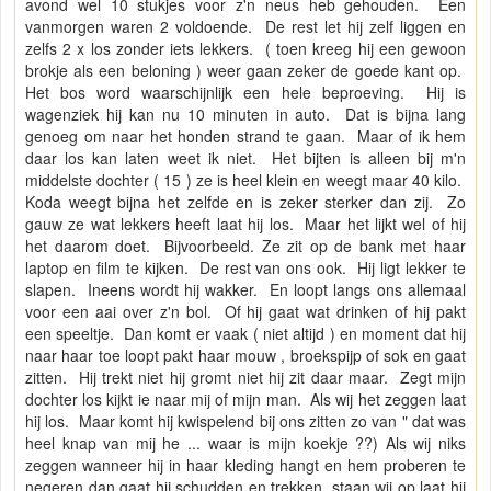
avond wel 10 stukjes voor z'n neus heb gehouden. Een
vanmorgen waren 2 voldoende. De rest let hij zelf liggen en
zelfs 2 x los zonder iets lekkers. ( toen kreeg hij een gewoon
brokje als een beloning ) weer gaan zeker de goede kant op.
Het bos word waarschijnlijk een hele beproeving. Hij is
wagenziek hij kan nu 10 minuten in auto. Dat is bijna lang
genoeg om naar het honden strand te gaan. Maar of ik hem
daar los kan laten weet ik niet. Het bijten is alleen bij m'n
middelste dochter ( 15 ) ze is heel klein en weegt maar 40 kilo.
Koda weegt bijna het zelfde en is zeker sterker dan zij. Zo
gauw ze wat lekkers heeft laat hij los. Maar het lijkt wel of hij
het daarom doet. Bijvoorbeeld. Ze zit op de bank met haar
laptop en film te kijken. De rest van ons ook. Hij ligt lekker te
slapen. Ineens wordt hij wakker. En loopt langs ons allemaal
voor een aai over z'n bol. Of hij gaat wat drinken of hij pakt
een speeltje. Dan komt er vaak ( niet altijd ) en moment dat hij
naar haar toe loopt pakt haar mouw , broekspijp of sok en gaat
zitten. Hij trekt niet hij gromt niet hij zit daar maar. Zegt mijn
dochter los kijkt ie naar mij of mijn man. Als wij het zeggen laat
hij los. Maar komt hij kwispelend bij ons zitten zo van " dat was
heel knap van mij he ... waar is mijn koekje ??) Als wij niks
zeggen wanneer hij in haar kleding hangt en hem proberen te
negeren dan gaat hij schudden en trekken, staan wij op laat hij