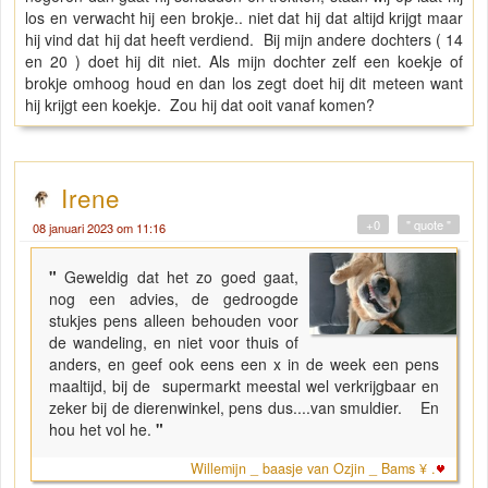
los en verwacht hij een brokje.. niet dat hij dat altijd krijgt maar
hij vind dat hij dat heeft verdiend. Bij mijn andere dochters ( 14
en 20 ) doet hij dit niet. Als mijn dochter zelf een koekje of
brokje omhoog houd en dan los zegt doet hij dit meteen want
hij krijgt een koekje. Zou hij dat ooit vanaf komen?
Irene
+0
" quote "
08 januari 2023 om 11:16
"
Geweldig dat het zo goed gaat,
nog een advies, de gedroogde
stukjes pens alleen behouden voor
de wandeling, en niet voor thuis of
anders, en geef ook eens een x in de week een pens
maaltijd, bij de supermarkt meestal wel verkrijgbaar en
zeker bij de dierenwinkel, pens dus....van smuldier. En
hou het vol he.
"
Willemijn _ baasje van Ozjin _ Bams ¥ .