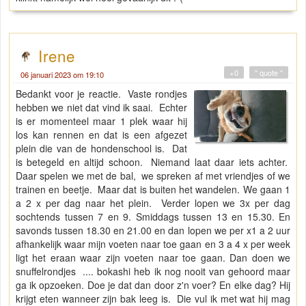
Irene
+0
" quote "
06 januari 2023 om 19:10
Bedankt voor je reactie. Vaste rondjes
hebben we niet dat vind ik saai. Echter
is er momenteel maar 1 plek waar hij
los kan rennen en dat is een afgezet
plein die van de hondenschool is. Dat
is betegeld en altijd schoon. Niemand laat daar iets achter.
Daar spelen we met de bal, we spreken af met vriendjes of we
trainen en beetje. Maar dat is buiten het wandelen. We gaan 1
a 2 x per dag naar het plein. Verder lopen we 3x per dag
sochtends tussen 7 en 9. Smiddags tussen 13 en 15.30. En
savonds tussen 18.30 en 21.00 en dan lopen we per x1 a 2 uur
afhankelijk waar mijn voeten naar toe gaan en 3 a 4 x per week
ligt het eraan waar zijn voeten naar toe gaan. Dan doen we
snuffelrondjes .... bokashi heb ik nog nooit van gehoord maar
ga ik opzoeken. Doe je dat dan door z'n voer? En elke dag? Hij
krijgt eten wanneer zijn bak leeg is. Die vul ik met wat hij mag