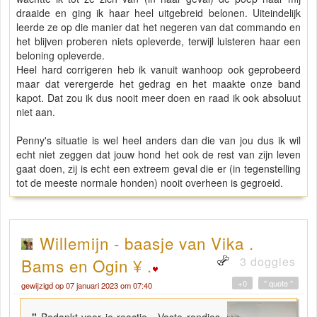
draaide en ging ik haar heel uitgebreid belonen. Uiteindelijk
leerde ze op die manier dat het negeren van dat commando en
het blijven proberen niets opleverde, terwijl luisteren haar een
beloning opleverde.
Heel hard corrigeren heb ik vanuit wanhoop ook geprobeerd
maar dat verergerde het gedrag en het maakte onze band
kapot. Dat zou ik dus nooit meer doen en raad ik ook absoluut
niet aan.
Penny's situatie is wel heel anders dan die van jou dus ik wil
echt niet zeggen dat jouw hond het ook de rest van zijn leven
gaat doen, zij is echt een extreem geval die er (in tegenstelling
tot de meeste normale honden) nooit overheen is gegroeid.
Willemijn - baasje van Vika .
3 doggies
Bams en Ogin ¥ .
+0
" quote "
gewijzigd op 07 januari 2023 om 07:40
"
Bedankt voor je reactie. Vaste rondjes