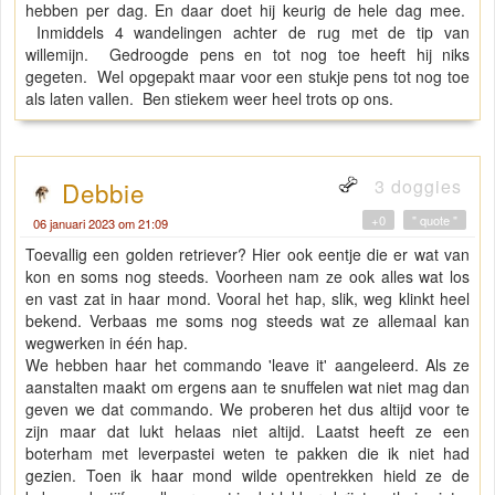
hebben per dag. En daar doet hij keurig de hele dag mee.
Inmiddels 4 wandelingen achter de rug met de tip van
willemijn. Gedroogde pens en tot nog toe heeft hij niks
gegeten. Wel opgepakt maar voor een stukje pens tot nog toe
als laten vallen. Ben stiekem weer heel trots op ons.
3 doggies
Debbie
+0
" quote "
06 januari 2023 om 21:09
Toevallig een golden retriever? Hier ook eentje die er wat van
kon en soms nog steeds. Voorheen nam ze ook alles wat los
en vast zat in haar mond. Vooral het hap, slik, weg klinkt heel
bekend. Verbaas me soms nog steeds wat ze allemaal kan
wegwerken in één hap.
We hebben haar het commando 'leave it' aangeleerd. Als ze
aanstalten maakt om ergens aan te snuffelen wat niet mag dan
geven we dat commando. We proberen het dus altijd voor te
zijn maar dat lukt helaas niet altijd. Laatst heeft ze een
boterham met leverpastei weten te pakken die ik niet had
gezien. Toen ik haar mond wilde opentrekken hield ze de