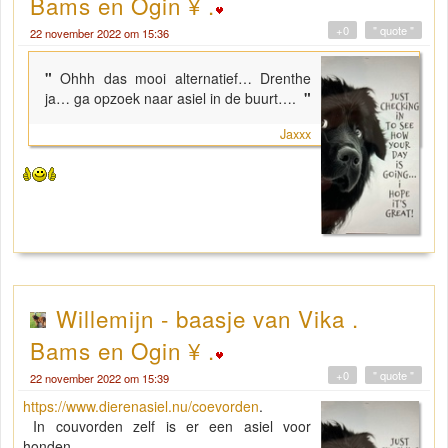
Bams en Ogin ¥ .
+0
" quote "
22 november 2022 om 15:36
"
Ohhh das mooi alternatief… Drenthe
ja… ga opzoek naar asiel in de buurt….
"
Jaxxx
Willemijn - baasje van Vika .
Bams en Ogin ¥ .
+0
" quote "
22 november 2022 om 15:39
https://www.dierenasiel.nu/coevorden
.
In couvorden zelf is er een asiel voor
honden.