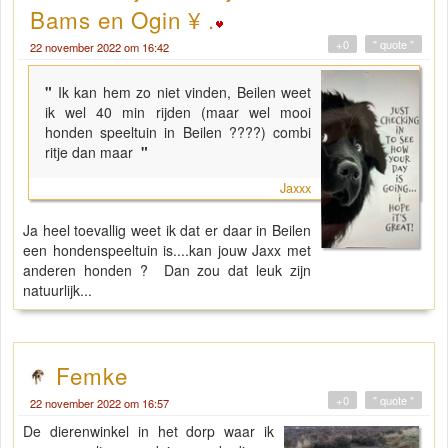
Bams en Ogin ¥ .
+0
" quote "
22 november 2022 om 16:42
"
Ik kan hem zo niet vinden, Beilen weet
ik wel 40 min rijden (maar wel mooi
honden speeltuin in Beilen ????) combi
ritje dan maar
"
Jaxxx
Ja heel toevallig weet ik dat er daar in Beilen
een hondenspeeltuin is....kan jouw Jaxx met
anderen honden ? Dan zou dat leuk zijn
natuurlijk...
Femke
+0
" quote "
22 november 2022 om 16:57
De dierenwinkel in het dorp waar ik