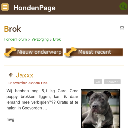
HondenPage
Brok
HondenForum
>
Verzorging
>
Brok
Jaxxx
+0
" quote "
22 november 2022 om 11:00
Wij hebben nog 5,1 kg Caro Croc
puppy brokken liggen, kan ik daar
iemand mee verblijden??? Gratis af te
halen in Coevorden …
mvg