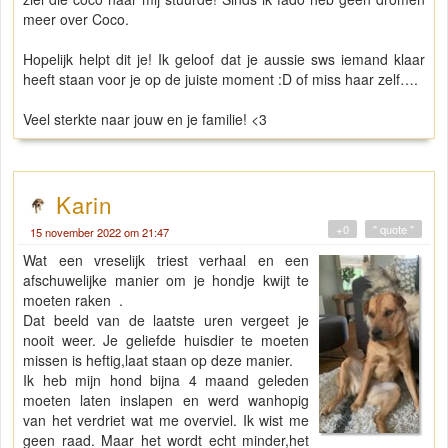
meer over Coco.
Hopelijk helpt dit je! Ik geloof dat je aussie sws iemand klaar
heeft staan voor je op de juiste moment :D of miss haar zelf….
Veel sterkte naar jouw en je familie! <3
Karin
+0
" quote "
15 november 2022 om 21:47
Wat een vreselijk triest verhaal en een
afschuwelijke manier om je hondje kwijt te
moeten raken .
Dat beeld van de laatste uren vergeet je
nooit weer. Je geliefde huisdier te moeten
missen is heftig,laat staan op deze manier.
Ik heb mijn hond bijna 4 maand geleden
moeten laten inslapen en werd wanhopig
van het verdriet wat me overviel. Ik wist me
geen raad. Maar het wordt echt minder,het