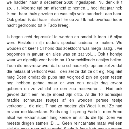
we hadden haar 8 december 2020 ingeslapen. Nu denk ik t
zo… 1. Mooiste tijd om afscheid te nemen… heel dat jaar heb
ik met haar thuis gezeten en was mijn volle aandacht aan haar.
Ook geloof ik dat haar missie hier op zat! Ik heb overhaar ieder
nacht gedroomd tot ik Fado kreeg.
Ik begon echt depressief te worden en omdat ik toen 18 bijna
werd Besloten mijn ouders speciaal cadeau te maken. We
wouden dit keer FCI hond dus zoektocht was mega lastig… we
begonnen in januari en alles was en zat vol…. Ook t hondje
waar we eigenlijk voor belde na 10 verschillende nestjes bellen.
Toen die mevrouw over dat ene schnauzertje opnam zei ze dat
die helaas al verkocht was. Toen zei ze dat ze dit eig. Nog niet
mag Doen omdat de pups niet volgroeid zijn en geen testen
nog hebben gehad maar er was een nestje dag ervoor
geboren en ze zei dat ze een zou reserveren…. Had ook
gevoel dat t een reutje moest zijn ofzo. Al die 10 adressjes
raadde schnauzer reutjes af en wouden persee teefje
verkopen… die niet. T had zo moeten zijn Weet ik nu! Ze had
m voor me klaarstaan. Sinds dag 1 sprong Fado in men Arme
alsof we elkaar super lang kende en sinds die tijd Doen we
meeste dingen samen :D …. Geen reincarnatie maar wel een
ziel die coco naar mij stuurde! Sinds ik fado heb geen dromen