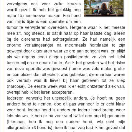
vervolgens ook voor zulke keuzes
wordt gezet. Ik heb het gelukkig nog
maar 1x mee hoeven maken. Een hond
van mij is tijdens een operatie om een
tumor te verwijderen overleden. Hetgene waar ik het meeste
mee zit, nog steeds, is dat ik haar op haar laatste dag, alleen
bij de dierenarts had achtergelaten. Ze had namelijk een
enorme verlatingsangst na meermaals herplaatst te zijn
geweest door eigenaren waar ze erg aan gehecht was, en altijd
als we ergens heen gingen positioneerde ze zich het liefst
tussen mij en de deur of auto. Als ik het geweten wat het risico
van deze operatie was geweest (tumor was vele malen groter
en complexer dan uit echo's was gebleken, dierenartsen waren
ook verrast) was ik liever bij haar gebleven tot ze sliep
(narcose). De eerste week was ik er echt ontzettend ziek van,
overtijd heb ik het leren accepteren.
Iedereen verwerkt het uiteindelijk anders. Je hoeft nu geen
andere hond te nemen, doe dit pas wanneer je er echt klaar
voor bent. Iedere hond is anders en iedere hond brengt weer
iets nieuws. Ik heb er na zeer veel twijfel een pup bij genomen
(hiernaast heb ik nog een oudere hond, wie echt mijn
allergrootste <3 hond is), toen ik haar zag had ik het gevoel dat