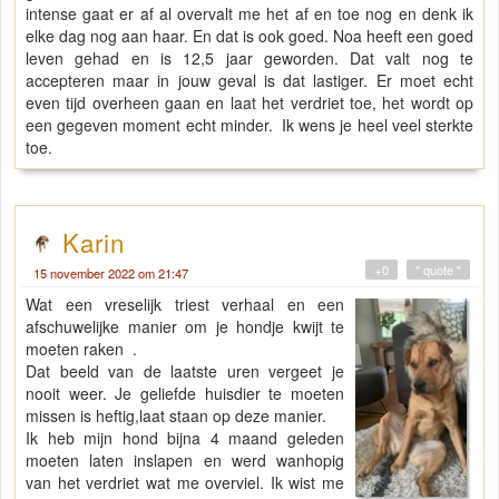
intense gaat er af al overvalt me het af en toe nog en denk ik
elke dag nog aan haar. En dat is ook goed. Noa heeft een goed
leven gehad en is 12,5 jaar geworden. Dat valt nog te
accepteren maar in jouw geval is dat lastiger. Er moet echt
even tijd overheen gaan en laat het verdriet toe, het wordt op
een gegeven moment echt minder. Ik wens je heel veel sterkte
toe.
Karin
+0
" quote "
15 november 2022 om 21:47
Wat een vreselijk triest verhaal en een
afschuwelijke manier om je hondje kwijt te
moeten raken .
Dat beeld van de laatste uren vergeet je
nooit weer. Je geliefde huisdier te moeten
missen is heftig,laat staan op deze manier.
Ik heb mijn hond bijna 4 maand geleden
moeten laten inslapen en werd wanhopig
van het verdriet wat me overviel. Ik wist me