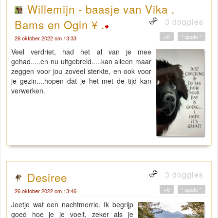
Willemijn - baasje van Vika .
3 doggies
Bams en Ogin ¥ .
+0
" quote "
26 oktober 2022 om 13:33
Veel verdriet, had het al van je mee
gehad.....en nu uitgebreid.....kan alleen maar
zeggen voor jou zoveel sterkte, en ook voor
je gezin....hopen dat je het met de tijd kan
verwerken.
3 doggies
Desiree
+0
" quote "
26 oktober 2022 om 13:46
Jeetje wat een nachtmerrie. Ik begrijp
goed hoe je je voelt, zeker als je