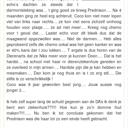
echo’s dachten ze steeds dat t
darmontsteking was… t ging goed ze kreeg Prednison…. Na 4
maanden ging ze heel erg achteruit. Coco kon niet meer lopen
viel van links naar rechts… ze kon niet eens zichzelf omhoog
houden voor plasje….. ze ad niet meer…. Kreeg nog chemo
voor t geval dat…. Laatst echo voor dit bleek dus dat de
maagwand opgezwollen was…. Niet de darmen…. Heb alles
geprobeerd zelfs die chemo ookal was het geen kanker en was
er 40% kans dat t zou lukken…. T ergste is dus horen van de
Dierenarts dat ze Niks meer voor je kunnen Doen…. Dat is het
hardst… na school met haar nr dierenziekenhuis gereden en
ze overleed in mijn armen…. Hardste pijn die je kan hebben en
meemaken…. Dan kom je nog thuis en is t zo erg stil…. Die
stilte is zo verschrikkelijk !
Coco was 8 jaar geworden best jong…. Jouw aussie nog
jonger 2…
ik heb zelf super lang de schuld gegeven aan de DA’s ik denk je
bent een ziekenhuis??!!!! Hoe kun je zo’n domme fout
maken?!!!….. Nu ben ik tot conclusie gekomen dat het
Prednison was die haar tot zo een einde heeft gebracht.