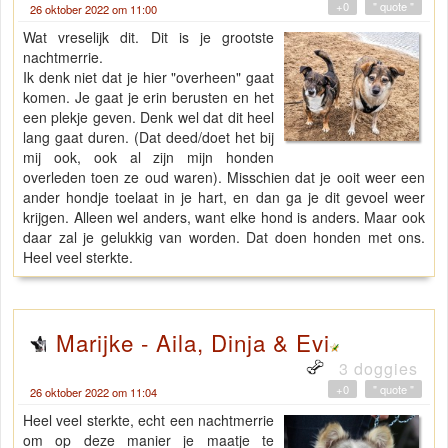
+0
" quote "
26 oktober 2022 om 11:00
Wat vreselijk dit. Dit is je grootste
nachtmerrie.
Ik denk niet dat je hier "overheen" gaat
komen. Je gaat je erin berusten en het
een plekje geven. Denk wel dat dit heel
lang gaat duren. (Dat deed/doet het bij
mij ook, ook al zijn mijn honden
overleden toen ze oud waren). Misschien dat je ooit weer een
ander hondje toelaat in je hart, en dan ga je dit gevoel weer
krijgen. Alleen wel anders, want elke hond is anders. Maar ook
daar zal je gelukkig van worden. Dat doen honden met ons.
Heel veel sterkte.
Marijke - Aila, Dinja & Evi
3 doggies
+0
" quote "
26 oktober 2022 om 11:04
Heel veel sterkte, echt een nachtmerrie
om op deze manier je maatje te