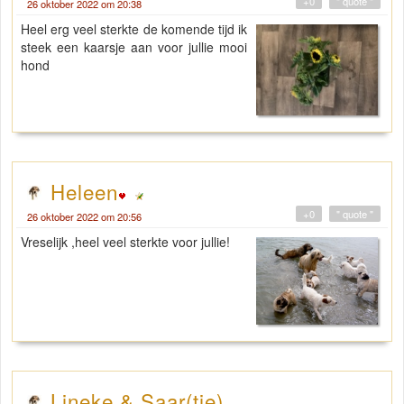
+0
" quote "
26 oktober 2022 om 20:38
Heel erg veel sterkte de komende tijd ik
steek een kaarsje aan voor jullie mooi
hond
Heleen
+0
" quote "
26 oktober 2022 om 20:56
Vreselijk ,heel veel sterkte voor jullie!
Lineke & Saar(tje)