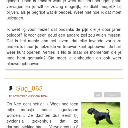
gelegd. Dood is keihard want je weet dat herinneringen gaan
vervagen en je wilt er zolang mogelijk, zo dicht mogelijk bij
blijven, als je begrijpt wat ik bedoel. Weet niet hoe ik dat moet
uitleggen.
Ik weet iig voor mezelf dat ondanks de pijn die je door jaren
oploopt? Ik voor geen goud een andere ziel zou willen missen.
Dat is het mooie aan het leven, dat elke levende vorm zo
anders is maar je hetzelfde vertrouwen kunt opbouwen. Je hart
weer kunt openen. Verlies is klo-te maar de momenten die je
mee hebt gemaakt? Die moet je onthouden en ook weer
nieuwe opbouwen.
Sug_063
+0
" quote "
12 november 2022 om 18:42
Oh Nee echt heftig! Ik Weet nog toen
mijn mopsje moest ingeslapen
worden…. Ze dachten dus eerst bij
evidensia ziekenhuis dat ze
darmontsteking had…. Vervolgens na 2