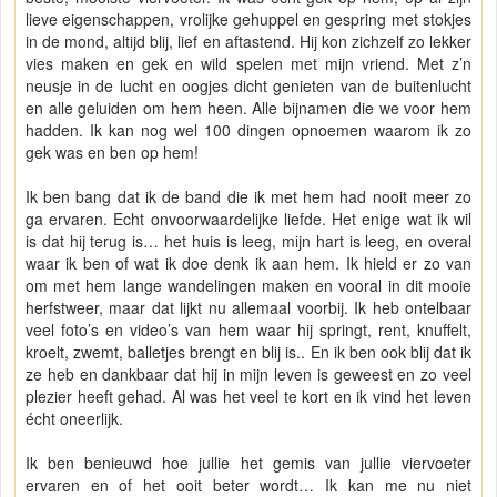
lieve eigenschappen, vrolijke gehuppel en gespring met stokjes
in de mond, altijd blij, lief en aftastend. Hij kon zichzelf zo lekker
vies maken en gek en wild spelen met mijn vriend. Met z’n
neusje in de lucht en oogjes dicht genieten van de buitenlucht
en alle geluiden om hem heen. Alle bijnamen die we voor hem
hadden. Ik kan nog wel 100 dingen opnoemen waarom ik zo
gek was en ben op hem!
Ik ben bang dat ik de band die ik met hem had nooit meer zo
ga ervaren. Echt onvoorwaardelijke liefde. Het enige wat ik wil
is dat hij terug is… het huis is leeg, mijn hart is leeg, en overal
waar ik ben of wat ik doe denk ik aan hem. Ik hield er zo van
om met hem lange wandelingen maken en vooral in dit mooie
herfstweer, maar dat lijkt nu allemaal voorbij. Ik heb ontelbaar
veel foto’s en video’s van hem waar hij springt, rent, knuffelt,
kroelt, zwemt, balletjes brengt en blij is.. En ik ben ook blij dat ik
ze heb en dankbaar dat hij in mijn leven is geweest en zo veel
plezier heeft gehad. Al was het veel te kort en ik vind het leven
écht oneerlijk.
Ik ben benieuwd hoe jullie het gemis van jullie viervoeter
ervaren en of het ooit beter wordt… Ik kan me nu niet