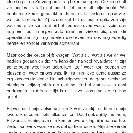
bloedingen en z’n voorpootje lag helemaal open. Ook bloed uit
z’n oogjes. Ik krijg dat beeld niet meer uit mijn hoofd. We
hebben de keuze gemaakt om hem te laten inslapen op advies
van de dierenarts. Zij zeiden dat het de beste optie zou zijn
voor hem. De kans dat hij het zou overleven was al klein, dan
nog een uur in eigen auto naar het ziekenhuis, daar de
operatie aan zijn rug moeten overleven, en ook nog volledig
herstellen zonder verlamde achterkant.
Maar ook die keuze blijft knagen. Wat als… wat als we dit wel
hadden gedaan en die 1% kans dan na veel revalidatie hij zijn
achterpoten weer kon gebruiken, zelf weer kon poepen en
plassen en weer bij ons was. Ik mis mijn lieve kleine aussie zo
erg, ons eerste kindje. Het schuldgevoel en de gebeurtenis van
afgelopen vrijdag laten me niet los. En het gemis is nu echt
ondraaglijk. In drie uur tijd is mijn leven compleet op z'n kop
gezet.
Hij was echt mijn zielsmaatje en ik was zo blij met hem in mijn
leven. Ik deed het liefst alles samen. Deed ook agility met hem,
Hij was als honing aan m’n kont en overal ging hij mee naartoe.
Zelfs naar werk waar ze ook dol op hem waren. Mijn allereerste
beste, mooiste viervoeter. Ik was echt gek op hem, op al zijn