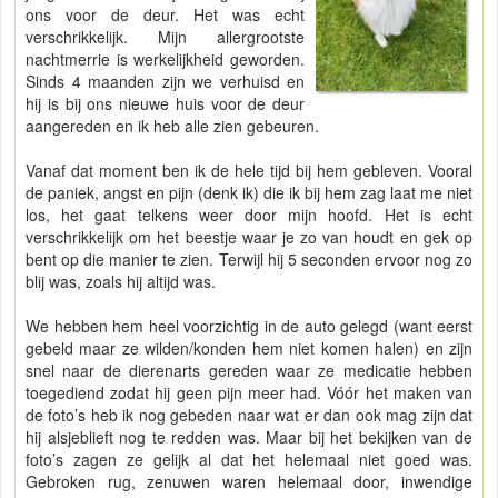
ons voor de deur. Het was echt
verschrikkelijk. Mijn allergrootste
nachtmerrie is werkelijkheid geworden.
Sinds 4 maanden zijn we verhuisd en
hij is bij ons nieuwe huis voor de deur
aangereden en ik heb alle zien gebeuren.
Vanaf dat moment ben ik de hele tijd bij hem gebleven. Vooral
de paniek, angst en pijn (denk ik) die ik bij hem zag laat me niet
los, het gaat telkens weer door mijn hoofd. Het is echt
verschrikkelijk om het beestje waar je zo van houdt en gek op
bent op die manier te zien. Terwijl hij 5 seconden ervoor nog zo
blij was, zoals hij altijd was.
We hebben hem heel voorzichtig in de auto gelegd (want eerst
gebeld maar ze wilden/konden hem niet komen halen) en zijn
snel naar de dierenarts gereden waar ze medicatie hebben
toegediend zodat hij geen pijn meer had. Vóór het maken van
de foto’s heb ik nog gebeden naar wat er dan ook mag zijn dat
hij alsjeblieft nog te redden was. Maar bij het bekijken van de
foto’s zagen ze gelijk al dat het helemaal niet goed was.
Gebroken rug, zenuwen waren helemaal door, inwendige