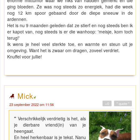
enorme milttumor waar we niks van hadden gemerkt en die
ging bloeden. Ze was nog steeds zo energiek, had die week
nog 12 km spoor gebaand door de diepe sneeuw in de
ardennen.
Het is nu 9 maanden geleden dat ze stierf en nog steeds ben ik
er kapot van, nog steeds is er die wanhoop: 'meisje, kom toch
terug!'
Ik wens je heel veel sterkte toe, en warmte en steun uit je
omgeving. Want het is zwaar om dragen, zoveel verdriet.
Knuffel voor jullie!
Mick
+0
" quote "
23 september 2022 om 11:56
"
Verschrikkelijk verdrietig is het, als
je dierbare vriend(in) van je
heengaat.
En heel herkenbaar is je tekst. Nanu