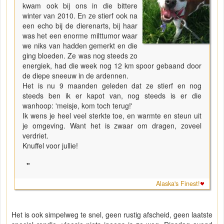
kwam ook bij ons in die bittere
winter van 2010. En ze stierf ook na
een echo bij de dierenarts, bij haar
was het een enorme milttumor waar
we niks van hadden gemerkt en die
ging bloeden. Ze was nog steeds zo
energiek, had die week nog 12 km spoor gebaand door
de diepe sneeuw in de ardennen.
Het is nu 9 maanden geleden dat ze stierf en nog
steeds ben ik er kapot van, nog steeds is er die
wanhoop: 'meisje, kom toch terug!'
Ik wens je heel veel sterkte toe, en warmte en steun uit
je omgeving. Want het is zwaar om dragen, zoveel
verdriet.
Knuffel voor jullie!
"
Alaska's Finest!
Het is ook simpelweg te snel, geen rustig afscheid, geen laatste