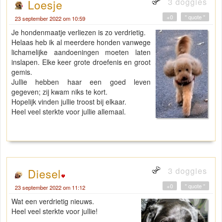
3 doggies
Loesje
+0
" quote "
23 september 2022 om 10:59
Je hondenmaatje verliezen is zo verdrietig.
Helaas heb ik al meerdere honden vanwege
lichamelijke aandoeningen moeten laten
inslapen. Elke keer grote droefenis en groot
gemis.
Jullie hebben haar een goed leven
gegeven; zij kwam niks te kort.
Hopelijk vinden jullie troost bij elkaar.
Heel veel sterkte voor jullie allemaal.
3 doggies
Diesel
+0
" quote "
23 september 2022 om 11:12
Wat een verdrietig nieuws.
Heel veel sterkte voor jullie!