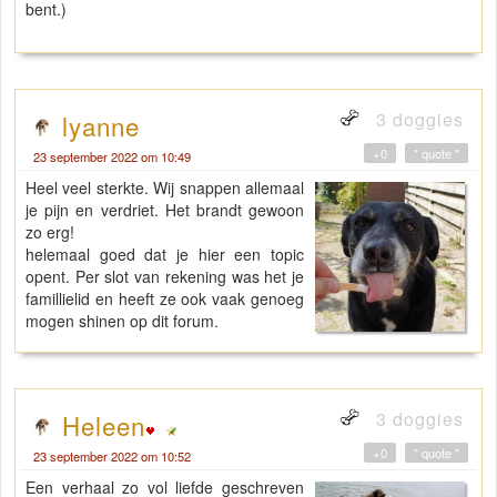
bent.)
3 doggies
lyanne
+0
" quote "
23 september 2022 om 10:49
Heel veel sterkte. Wij snappen allemaal
je pijn en verdriet. Het brandt gewoon
zo erg!
helemaal goed dat je hier een topic
opent. Per slot van rekening was het je
famillielid en heeft ze ook vaak genoeg
mogen shinen op dit forum.
3 doggies
Heleen
+0
" quote "
23 september 2022 om 10:52
Een verhaal zo vol liefde geschreven