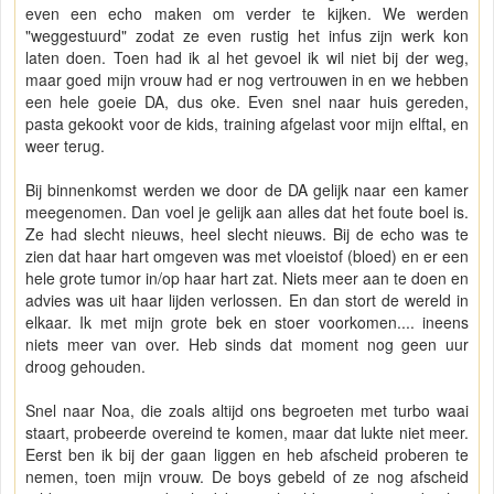
even een echo maken om verder te kijken. We werden
"weggestuurd" zodat ze even rustig het infus zijn werk kon
laten doen. Toen had ik al het gevoel ik wil niet bij der weg,
maar goed mijn vrouw had er nog vertrouwen in en we hebben
een hele goeie DA, dus oke. Even snel naar huis gereden,
pasta gekookt voor de kids, training afgelast voor mijn elftal, en
weer terug.
Bij binnenkomst werden we door de DA gelijk naar een kamer
meegenomen. Dan voel je gelijk aan alles dat het foute boel is.
Ze had slecht nieuws, heel slecht nieuws. Bij de echo was te
zien dat haar hart omgeven was met vloeistof (bloed) en er een
hele grote tumor in/op haar hart zat. Niets meer aan te doen en
advies was uit haar lijden verlossen. En dan stort de wereld in
elkaar. Ik met mijn grote bek en stoer voorkomen.... ineens
niets meer van over. Heb sinds dat moment nog geen uur
droog gehouden.
Snel naar Noa, die zoals altijd ons begroeten met turbo waai
staart, probeerde overeind te komen, maar dat lukte niet meer.
Eerst ben ik bij der gaan liggen en heb afscheid proberen te
nemen, toen mijn vrouw. De boys gebeld of ze nog afscheid