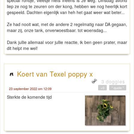
special rondje, vleesje niets ineens is ze weg. Dinsdag avond
liep ze nog te zeuren om der kong, hebben we nog heerlijk kort
gespeeld. Dachten eigenlijk van heh het gaat weer wat beter...
Ze had nooit wat, met de andere 2 regelmatig naar DA gegaan,
maar zij, onze tank, onverwoestbaar. tot woensdag...
Dank jullie allemaal voor jullie reactie, ik ben geen prater, maar
dit helpt me wel!
Koert van Texel poppy x
3 doggies
+0
" quote "
23 september 2022 om 12:09
Sterkte de komende tijd