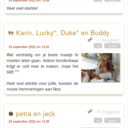
Heel veel sterkte!
Karin, Lucky*, Duke* en Buddy
3 doggies
+0
" quote "
23 september 2022 om 14:20
Wat verdrietig om je beste maatje te
moeten laten gaan. Iedere hondenbaas
krijgt er ooit mee te maken, maar het
blijft ***.
Heel veel sterkte voor jullie, koester de
mooie herinneringen aan Noa
3 doggies
petra en jack
+0
" quote "
23 september 2022 om 14:28