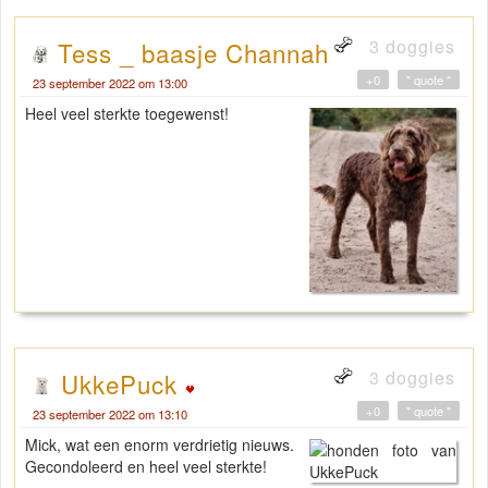
3 doggies
Tess _ baasje Channah
+0
" quote "
23 september 2022 om 13:00
Heel veel sterkte toegewenst!
3 doggies
UkkePuck
+0
" quote "
23 september 2022 om 13:10
Mick, wat een enorm verdrietig nieuws.
Gecondoleerd en heel veel sterkte!