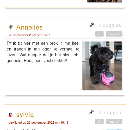
3 doggies
Annelies
+0
" quote "
23 september 2022 om 16:37
Pff ik zit hier met een brok in mn keel
en tranen in mn ogen je verhaal te
lezen! Wat dapper dat je het hier hebt
gedeeld! Heel, heel veel sterkte!!
3 doggies
sylvia
+0
" quote "
gewijzigd op 23 september 2022 om 16:43