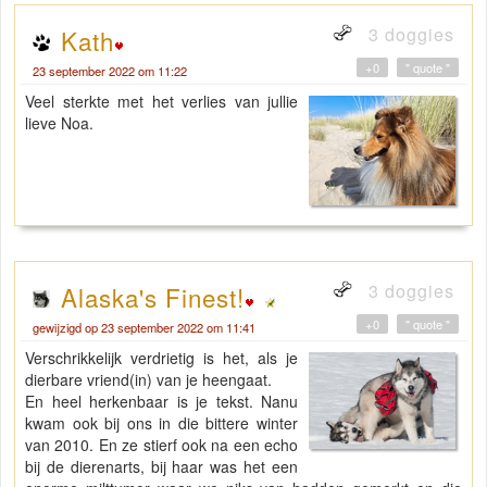
3 doggies
Kath
+0
" quote "
23 september 2022 om 11:22
Veel sterkte met het verlies van jullie
lieve Noa.
3 doggies
Alaska's Finest!
+0
" quote "
gewijzigd op 23 september 2022 om 11:41
Verschrikkelijk verdrietig is het, als je
dierbare vriend(in) van je heengaat.
En heel herkenbaar is je tekst. Nanu
kwam ook bij ons in die bittere winter
van 2010. En ze stierf ook na een echo
bij de dierenarts, bij haar was het een