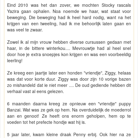
Eind 2010 was het dan zover, we mochten Stocky rascals
Yazira gaan ophalen. Noa noemde we haar, wat staat voor
beweging. Die beweging had ik heel hard nodig, want na het
krijgen van een tweeling, had ik me behoorlijk laten gaan en
was veel te zwaar.
Zowel ik al mijn vrouw hebben diverse cursussen gedaan met
haar, in de bittere winterkou.... Mevrouwtje had al heel snel
door hoe je extra snoepjes kon krijgen en was een voorbeeldig
leerling!
Ze kreeg een jaartje later een honden "vriendje", Ziggy, helaas
was dat voor korte duur. Ziggy was door zijn 10 vorige bazen
zo mishandeld dat ie niet meer .... De oud gediende hebben dit
verhaal vast al eens gelezen.
6 maanden daarna kreeg ze opnieuw een "vriendje" puppy
Banzai. Wat was ze gek op hem. Na overduidelijk de moederrol
aan en genoot! Ze heeft ons enorm geholpen, hem op te
voeden tot het prefecte hondje wat hij is.
5 jaar later, kwam kleine draak Penny erbij. Ook hier na ze