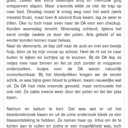
ontspannen slapen. Maar s'avonds wilde ze niet de trap op
naar bed. Dinsdag moest ik vroeg weg voor het werk (werk
meestal thuis), maar toen ik sávond thuis kwam, lag ze weer te
trillen. Oke nu toch maar even naar de DA voor een checkup.
Konden woensdag terecht. Woensdag ochtend, tijdens het
eerst rondje zwakte ze door der poten. Arts gebeld of we
eerder konden komen maar helaas.
Naar de dierenarts, ze liep zelf naar de auto en met een beetje
hulp, klom ze bij mijn vrouw op schoot. Heel de rit zat ze naar
buiten te kijken en luchtjes op te snuiven. Bij de DA liep ze
netjes mee naar binnen en liet ze zich zonder te mopperen
onderzoeken, kusjes voor de DA waren natuurlijk
onvoorkombaar. Bij het bloedprikken kregen we de eerste
schrik, er was bijna geen bloed te prikken, kwam nauwelijks wat
uit. De DA had niets vreemds gevoeld, maar vertrouwde het
ook niet. Ze zakte ineens weer door der poten en liet der plas
lopen.
Natrium en kalium te kort. Dat was wat er uit het
bloedonderzoek kwam en uit de urine onderzoek bleek ze een
blaasontsteking te hebben. Ze namen haar op. Infus om de te
korten aan te vullen en zodra er een mogelijkheid was, toch