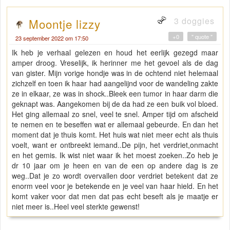
3 doggies
Moontje lizzy
+0
" quote "
23 september 2022 om 17:50
Ik heb je verhaal gelezen en houd het eerlijk gezegd maar
amper droog. Vreselijk, ik herinner me het gevoel als de dag
van gister. Mijn vorige hondje was in de ochtend niet helemaal
zichzelf en toen ik haar had aangelijnd voor de wandeling zakte
ze in elkaar, ze was in shock..Bleek een tumor in haar darm die
geknapt was. Aangekomen bij de da had ze een buik vol bloed.
Het ging allemaal zo snel, veel te snel. Amper tijd om afscheid
te nemen en te beseffen wat er allemaal gebeurde. En dan het
moment dat je thuis komt. Het huis wat niet meer echt als thuis
voelt, want er ontbreekt iemand..De pijn, het verdriet,onmacht
en het gemis. Ik wist niet waar ik het moest zoeken..Zo heb je
dr 10 jaar om je heen en van de een op andere dag is ze
weg..Dat je zo wordt overvallen door verdriet betekent dat ze
enorm veel voor je betekende en je veel van haar hield. En het
komt vaker voor dat men dat pas echt beseft als je maatje er
niet meer is..Heel veel sterkte gewenst!