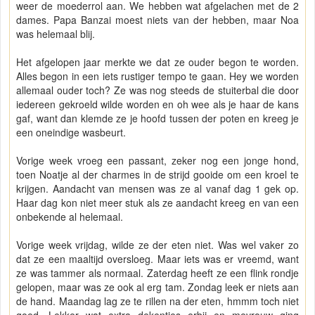
weer de moederrol aan. We hebben wat afgelachen met de 2
dames. Papa Banzai moest niets van der hebben, maar Noa
was helemaal blij.
Het afgelopen jaar merkte we dat ze ouder begon te worden.
Alles begon in een iets rustiger tempo te gaan. Hey we worden
allemaal ouder toch? Ze was nog steeds de stuiterbal die door
iedereen gekroeld wilde worden en oh wee als je haar de kans
gaf, want dan klemde ze je hoofd tussen der poten en kreeg je
een oneindige wasbeurt.
Vorige week vroeg een passant, zeker nog een jonge hond,
toen Noatje al der charmes in de strijd gooide om een kroel te
krijgen. Aandacht van mensen was ze al vanaf dag 1 gek op.
Haar dag kon niet meer stuk als ze aandacht kreeg en van een
onbekende al helemaal.
Vorige week vrijdag, wilde ze der eten niet. Was wel vaker zo
dat ze een maaltijd oversloeg. Maar iets was er vreemd, want
ze was tammer als normaal. Zaterdag heeft ze een flink rondje
gelopen, maar was ze ook al erg tam. Zondag leek er niets aan
de hand. Maandag lag ze te rillen na der eten, hmmm toch niet
goed. Lekker wat extra dekentjes erbij en mevrouw ging