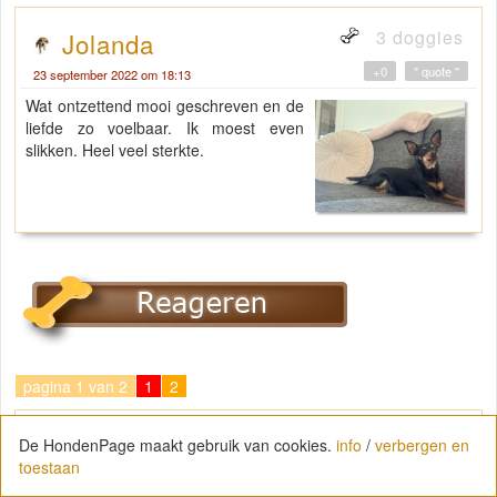
3 doggies
Jolanda
+0
" quote "
23 september 2022 om 18:13
Wat ontzettend mooi geschreven en de
liefde zo voelbaar. Ik moest even
slikken. Heel veel sterkte.
pagina 1 van 2
1
2
Volgende forumvraag:
Lieve Babs
De HondenPage maakt gebruik van cookies.
info
/
verbergen en
toestaan