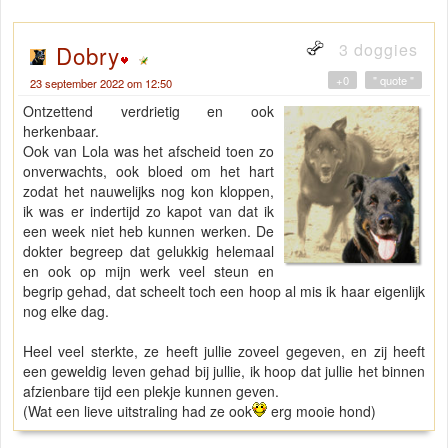
3 doggies
Dobry
+0
" quote "
23 september 2022 om 12:50
Ontzettend verdrietig en ook
herkenbaar.
Ook van Lola was het afscheid toen zo
onverwachts, ook bloed om het hart
zodat het nauwelijks nog kon kloppen,
ik was er indertijd zo kapot van dat ik
een week niet heb kunnen werken. De
dokter begreep dat gelukkig helemaal
en ook op mijn werk veel steun en
begrip gehad, dat scheelt toch een hoop al mis ik haar eigenlijk
nog elke dag.
Heel veel sterkte, ze heeft jullie zoveel gegeven, en zij heeft
een geweldig leven gehad bij jullie, ik hoop dat jullie het binnen
afzienbare tijd een plekje kunnen geven.
(Wat een lieve uitstraling had ze ook
erg mooie hond)