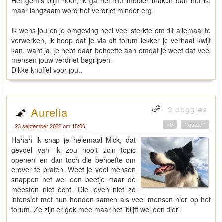
Het gemis blijft hoor, ik ga het niet mooier maken dan het is,
maar langzaam word het verdriet minder erg.
Ik wens jou en je omgeving heel veel sterkte om dit allemaal te
verwerken, ik hoop dat je via dit forum lekker je verhaal kwijt
kan, want ja, je hebt daar behoefte aan omdat je weet dat veel
mensen jouw verdriet begrijpen.
Dikke knuffel voor jou..
3 doggies
Aurelia
+0
" quote "
23 september 2022 om 15:00
Hahah ik snap je helemaal Mick, dat
gevoel van 'ik zou nooit zo'n topic
openen' en dan toch die behoefte om
erover te praten. Weet je veel mensen
snappen het wel een beetje maar de
meesten niet écht. Die leven niet zo
intensief met hun honden samen als veel mensen hier op het
forum. Ze zijn er gek mee maar het 'blijft wel een dier'.