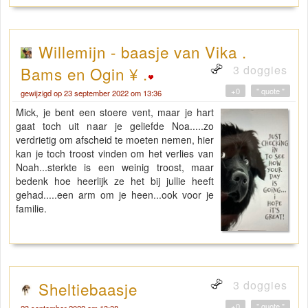
Willemijn - baasje van Vika .
3 doggies
Bams en Ogin ¥ .
+0
" quote "
gewijzigd op 23 september 2022 om 13:36
Mick, je bent een stoere vent, maar je hart
gaat toch uit naar je geliefde Noa.....zo
verdrietig om afscheid te moeten nemen, hier
kan je toch troost vinden om het verlies van
Noah...sterkte is een weinig troost, maar
bedenk hoe heerlijk ze het bij jullie heeft
gehad.....een arm om je heen...ook voor je
familie.
3 doggies
Sheltiebaasje
+0
" quote "
23 september 2022 om 13:38