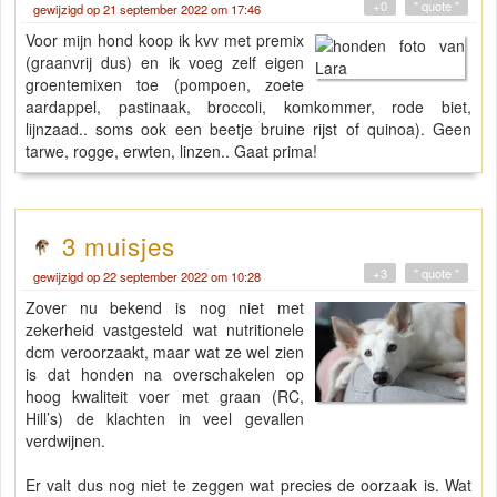
+0
" quote "
gewijzigd op 21 september 2022 om 17:46
Voor mijn hond koop ik kvv met premix
(graanvrij dus) en ik voeg zelf eigen
groentemixen toe (pompoen, zoete
aardappel, pastinaak, broccoli, komkommer, rode biet,
lijnzaad.. soms ook een beetje bruine rijst of quinoa). Geen
tarwe, rogge, erwten, linzen.. Gaat prima!
3 muisjes
+3
" quote "
gewijzigd op 22 september 2022 om 10:28
Zover nu bekend is nog niet met
zekerheid vastgesteld wat nutritionele
dcm veroorzaakt, maar wat ze wel zien
is dat honden na overschakelen op
hoog kwaliteit voer met graan (RC,
Hill’s) de klachten in veel gevallen
verdwijnen.
Er valt dus nog niet te zeggen wat precies de oorzaak is. Wat