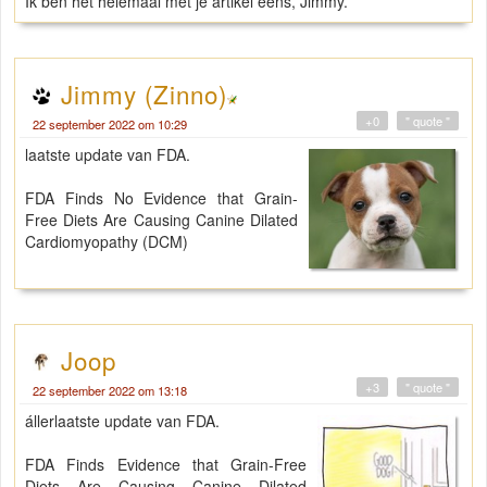
Ik ben het helemaal met je artikel eens, Jimmy.
Jimmy (Zinno)
+0
" quote "
22 september 2022 om 10:29
laatste update van FDA.
FDA Finds No Evidence that Grain-
Free Diets Are Causing Canine Dilated
Cardiomyopathy (DCM)
Joop
+3
" quote "
22 september 2022 om 13:18
állerlaatste update van FDA.
FDA Finds Evidence that Grain-Free
Diets Are Causing Canine Dilated