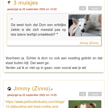
3 muisjes
+2
" quote "
gewijzigd op 22 september 2022 om 10:22
"
Ge weet toch dat Dcm een erfelijke
ziekte is die zich meestal pas op
iets latere leeftijd ontwikkeld?
"
Jimmy (Zinno)
Voorheen ja. Echter is dcm nu ook aan voeding gelinkt en dat
staat buiten kijf. Dat weet ge.
Verder zal ik er niet op in gaan; voer vooral wat je wil.
Jimmy (Zinno)
+0
" quote "
gewijzigd op 22 september 2022 om 10:25
https://www.petfoodindustry.com/blogs/
10-debunking-pet-food-myths-and-