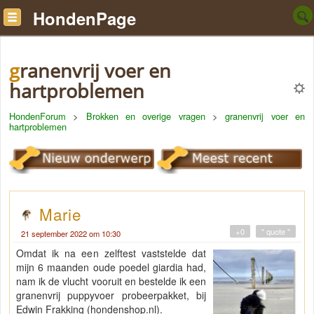
HondenPage
granenvrij voer en
hartproblemen
HondenForum
>
Brokken en overige vragen
>
granenvrij voer en
hartproblemen
Marie
+0
" quote "
21 september 2022 om 10:30
Omdat ik na een zelftest vaststelde dat
mijn 6 maanden oude poedel giardia had,
nam ik de vlucht vooruit en bestelde ik een
granenvrij puppyvoer probeerpakket, bij
Edwin Frakking (hondenshop.nl).