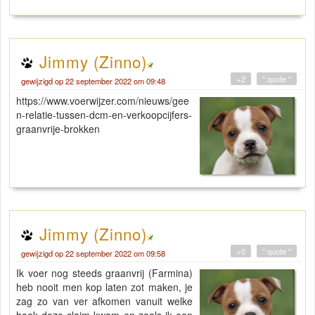
Jimmy (Zinno)
+2
" quote "
gewijzigd op 22 september 2022 om 09:48
https://www.voerwijzer.com/nieuws/gee
n-relatie-tussen-dcm-en-verkoopcijfers-
graanvrije-brokken
Jimmy (Zinno)
+0
" quote "
gewijzigd op 22 september 2022 om 09:58
Ik voer nog steeds graanvrij (Farmina)
heb nooit men kop laten zot maken, je
zag zo van ver afkomen vanuit welke
hoek deze claim kwam en zoals ik een