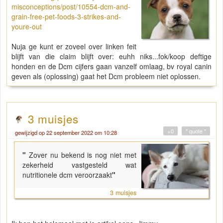
misconceptions/post/10554-dcm-and-
grain-free-pet-foods-3-strikes-and-
youre-out
Nuja ge kunt er zoveel over linken feit
blijft van die claim blijft over: euhh niks...fok/koop deftige
honden en de Dcm cijfers gaan vanzelf omlaag, bv royal canin
geven als (oplossing) gaat het Dcm probleem niet oplossen.
3 muisjes
+0
" quote "
gewijzigd op 22 september 2022 om 10:28
"
Zover nu bekend is nog niet met
zekerheid vastgesteld wat
nutritionele dcm veroorzaakt
"
3 muisjes