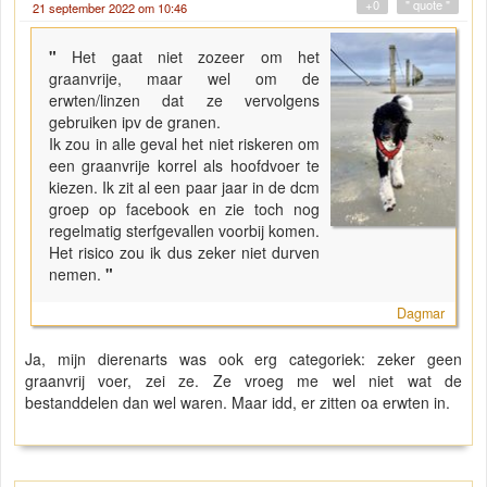
+0
" quote "
21 september 2022 om 10:46
"
Het gaat niet zozeer om het
graanvrije, maar wel om de
erwten/linzen dat ze vervolgens
gebruiken ipv de granen.
Ik zou in alle geval het niet riskeren om
een graanvrije korrel als hoofdvoer te
kiezen. Ik zit al een paar jaar in de dcm
groep op facebook en zie toch nog
regelmatig sterfgevallen voorbij komen.
Het risico zou ik dus zeker niet durven
nemen.
"
Dagmar
Ja, mijn dierenarts was ook erg categoriek: zeker geen
graanvrij voer, zei ze. Ze vroeg me wel niet wat de
bestanddelen dan wel waren. Maar idd, er zitten oa erwten in.