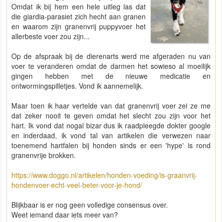
Omdat ik bij hem een hele uitleg las dat
die giardia-parasiet zich hecht aan granen
en waarom zijn granenvrij puppyvoer het
allerbeste voer zou zijn...
Op de afspraak bij de dierenarts werd me afgeraden nu van
voer te veranderen omdat de darmen het sowieso al moeilijk
gingen hebben met de nieuwe medicatie en
ontwormingspilletjes. Vond ik aannemelijk.
Maar toen ik haar vertelde van dat granenvrij voer zei ze me
dat zeker nooit te geven omdat het slecht zou zijn voor het
hart. Ik vond dat nogal bizar dus ik raadpleegde dokter google
en inderdaad, ik vond tal van artikelen die verwezen naar
toenemend hartfalen bij honden sinds er een 'hype' is rond
granenvrije brokken.
https://www.doggo.nl/artikelen/honden-voeding/is-graanvrij-
hondenvoer-echt-veel-beter-voor-je-hond/
Blijkbaar is er nog geen volledige consensus over.
Weet iemand daar iets meer van?