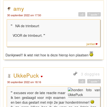
amy
+0
" quote "
30 september 2022 om 17:50
"
NA de trimbeurt
VOOR de trimbeurt.
"
jantien
Dankjewel!! ik wist niet hoe is deze hierop kon plaatsen
3 doggies
UkkePuck
+0
" quote "
30 september 2022 om 18:16
"
excuses voor de late reactie maar
ik ben geslaagd voor mijn examen
en ben dus gestart met mijn 2e jaar hondentrimmer!
ik ga eens kijken hoe ik de voor en na foto's kan