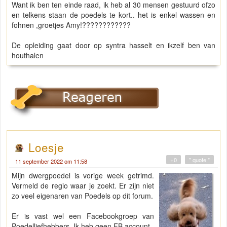
Want ik ben ten einde raad, ik heb al 30 mensen gestuurd ofzo
en telkens staan de poedels te kort.. het is enkel wassen en
fohnen ,groetjes Amy!????????????
De opleiding gaat door op syntra hasselt en ikzelf ben van
houthalen
Loesje
+0
" quote "
11 september 2022 om 11:58
Mijn dwergpoedel is vorige week getrimd.
Vermeld de regio waar je zoekt. Er zijn niet
zo veel eigenaren van Poedels op dit forum.
Er is vast wel een Facebookgroep van
Poedelliefhebbers. Ik heb geen FB account.