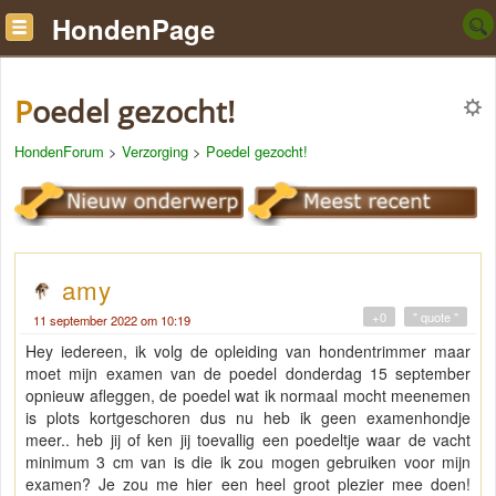
HondenPage
Poedel gezocht!
HondenForum
>
Verzorging
>
Poedel gezocht!
amy
+0
" quote "
11 september 2022 om 10:19
Hey iedereen, ik volg de opleiding van hondentrimmer maar
moet mijn examen van de poedel donderdag 15 september
opnieuw afleggen, de poedel wat ik normaal mocht meenemen
is plots kortgeschoren dus nu heb ik geen examenhondje
meer.. heb jij of ken jij toevallig een poedeltje waar de vacht
minimum 3 cm van is die ik zou mogen gebruiken voor mijn
examen? Je zou me hier een heel groot plezier mee doen!