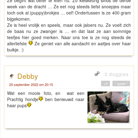
Ze begint wat beter te eten nu. Zo kieskeurig sinds de derde
week van de dracht … Ze eet nog steeds liefst snoepjes maar
toch ook al (puppy)brokjes … oef! Ondertussen is ze 400 gram
bijgekomen.
Ze is heel vrolijk en speels, maar ook jaloers nu. Ze voelt zich
de baas nu ze zwanger is … en dat laat ze aan sommige
teefjes hier goed merken. Naar ons toe is ze nog steeds de
allerliefste
Ze geniet van alle aandacht en aaitjes over haar
buikje. :)
3 doggies
Debby
+0
" quote "
20 september 2022 om 20:15
Wat een mooie foto, en wat een
Prachtig hondje
ben benieuwd naar
haar pups