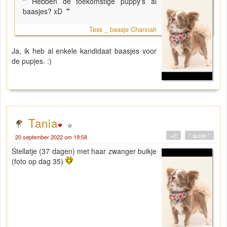
"
Hebben de toekomstige puppy's al
baasjes? xD
"
Tess _ baasje Channah
Ja, ik heb al enkele kandidaat baasjes voor
de pupjes. :)
Tania
+0
" quote "
20 september 2022 om 19:58
Stellatje (37 dagen) met haar zwanger buikje
(foto op dag 35)