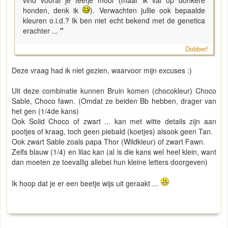
vind vooral je teefje mooi (maar ik val op donkere
honden, denk ik
). Verwachten jullie ook bepaalde
kleuren o.i.d.? Ik ben niet echt bekend met de genetica
erachter ...
"
Dobber!
Deze vraag had ik niet gezien, waarvoor mijn excuses :)
Uit deze combinatie kunnen Bruin komen (chocokleur) Choco
Sable, Choco fawn. (Omdat ze beiden Bb hebben, drager van
het gen (1/4de kans)
Ook Solid Choco of zwart ... kan met witte details zijn aan
pootjes of kraag, toch geen piebald (koetjes) alsook geen Tan.
Ook zwart Sable zoals papa Thor (Wildkleur) of zwart Fawn.
Zelfs blauw (1/4) en lilac kan (al is die kans wel heel klein, want
dan moeten ze toevallig allebei hun kleine letters doorgeven)
Ik hoop dat je er een beetje wijs uit geraakt ...