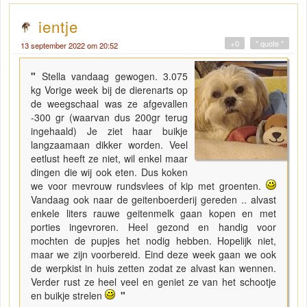
ientje
+0
" quote "
13 september 2022 om 20:52
"
Stella vandaag gewogen. 3.075
kg Vorige week bij de dierenarts op
de weegschaal was ze afgevallen
-300 gr (waarvan dus 200gr terug
ingehaald) Je ziet haar buikje
langzaamaan dikker worden. Veel
eetlust heeft ze niet, wil enkel maar
dingen die wij ook eten. Dus koken
we voor mevrouw rundsvlees of kip met groenten.
Vandaag ook naar de geitenboerderij gereden .. alvast
enkele liters rauwe geitenmelk gaan kopen en met
porties ingevroren. Heel gezond en handig voor
mochten de pupjes het nodig hebben. Hopelijk niet,
maar we zijn voorbereid. Eind deze week gaan we ook
de werpkist in huis zetten zodat ze alvast kan wennen.
Verder rust ze heel veel en geniet ze van het schootje
en buikje strelen
"