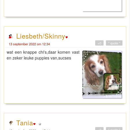
Liesbeth/Skinny
+0
" quote "
13 september 2022 om 12:34
wat een knappe chi's,daar komen vast
en zeker leuke puppies van,sucses
Tania
+0
" quote "