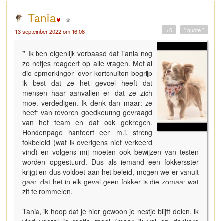
Tania
+0
" quote "
13 september 2022 om 16:08
"
Ik ben eigenlijk verbaasd dat Tania nog
zo netjes reageert op alle vragen. Met al
die opmerkingen over kortsnuiten begrijp
ik best dat ze het gevoel heeft dat
mensen haar aanvallen en dat ze zich
moet verdedigen. Ik denk dan maar: ze
heeft van tevoren goedkeuring gevraagd
van het team en dat ook gekregen.
Hondenpage hanteert een m.i. streng
fokbeleid (wat ik overigens niet verkeerd
vind) en volgens mij moeten ook bewijzen van testen
worden opgestuurd. Dus als iemand een fokkersster
krijgt en dus voldoet aan het beleid, mogen we er vanuit
gaan dat het in elk geval geen fokker is die zomaar wat
zit te rommelen.
Tania, ik hoop dat je hier gewoon je nestje blijft delen, ik