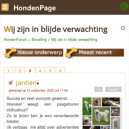
HondenPage
Wij zijn in blijde verwachting
HondenForum
>
Bevalling
>
Wij zijn in blijde verwachting
1
2
3
4
5
6
jantien
+0
" quote "
gewijzigd op 12 september 2022 om 11:50
Succes en veel voorpret gewenst.
Hoeveel weegt een pasgeboren
chihuahua?
Zo te lezen ben je een verantwoorde
fokster.
(Ik verbaas me altijd over advertenties