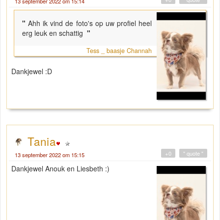
13 september 2022 om 15:14
"
Ahh ik vind de foto's op uw profiel heel
erg leuk en schattig
"
Tess _ baasje Channah
Dankjewel :D
Tania
+0
" quote "
13 september 2022 om 15:15
Dankjewel Anouk en Liesbeth :)