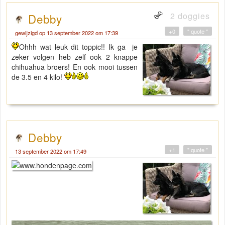
2 doggies
Debby
+0
" quote "
gewijzigd op 13 september 2022 om 17:39
Ohhh wat leuk dit toppic!! Ik ga je
zeker volgen heb zelf ook 2 knappe
chihuahua broers! En ook mooi tussen
de 3.5 en 4 kilo!
Debby
+1
" quote "
13 september 2022 om 17:49