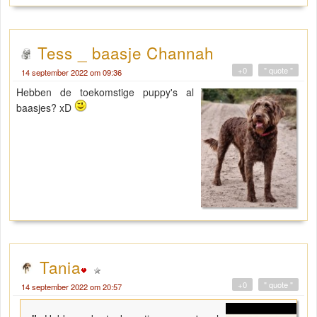
Tess _ baasje Channah
+0
" quote "
14 september 2022 om 09:36
Hebben de toekomstige puppy's al
baasjes? xD
Tania
+0
" quote "
14 september 2022 om 20:57