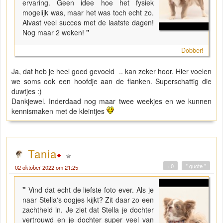
ervaring. Geen idee hoe het fysiek
mogelijk was, maar het was toch echt zo.
Alvast veel succes met de laatste dagen!
Nog maar 2 weken!
"
Dobber!
Ja, dat heb je heel goed gevoeld .. kan zeker hoor. Hier voelen
we soms ook een hoofdje aan de flanken. Superschattig die
duwtjes :)
Dankjewel. Inderdaad nog maar twee weekjes en we kunnen
kennismaken met de kleintjes
Tania
+0
" quote "
02 oktober 2022 om 21:25
"
Vind dat echt de liefste foto ever. Als je
naar Stella's oogjes kijkt? Zit daar zo een
zachtheid in. Je ziet dat Stella je dochter
vertrouwd en je dochter super veel van