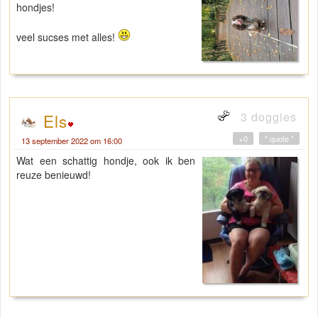
hondjes!
veel sucses met alles!
3 doggies
Els
+0
" quote "
13 september 2022 om 16:00
Wat een schattig hondje, ook ik ben
reuze benieuwd!