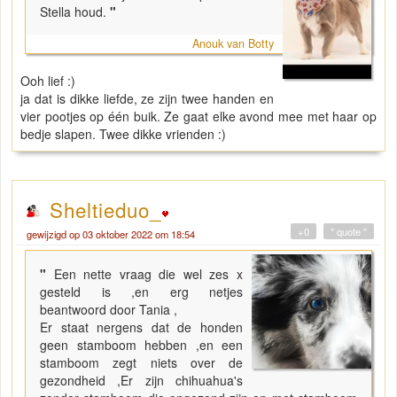
Stella houd.
"
Anouk van Botty
Ooh lief :)
ja dat is dikke liefde, ze zijn twee handen en
vier pootjes op één buik. Ze gaat elke avond mee met haar op
bedje slapen. Twee dikke vrienden :)
Sheltieduo_
+0
" quote "
gewijzigd op 03 oktober 2022 om 18:54
"
Een nette vraag die wel zes x
gesteld is ,en erg netjes
beantwoord door Tania ,
Er staat nergens dat de honden
geen stamboom hebben ,en een
stamboom zegt niets over de
gezondheid ,Er zijn chihuahua's