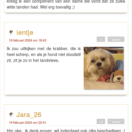
kreeg ik een compliment van een dame die vond dat ze zulke
witte tanden had. Wel erg toevallig ;)
ientje
+1
" quote "
19 februari 2024 om 18:43
Ik zou uitkijken met de krabber, die is
heel scherp, en als je hond niet doodstil
zit, zit je zo in het tandvlees.
Jara_26
+0
" quote "
19 februari 2024 om 20:41
Hm oke.. ik denk erover, wil inderdaad ook niks beschadigen :(