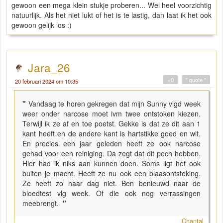
gewoon een mega klein stukje proberen... Wel heel voorzichtig
natuurlijk. Als het niet lukt of het is te lastig, dan laat ik het ook
gewoon gelijk los :)
Jara_26
+0
" quote "
20 februari 2024 om 10:35
"
Vandaag te horen gekregen dat mijn Sunny vlgd week
weer onder narcose moet ivm twee ontstoken kiezen.
Terwijl ik ze af en toe poetst. Gekke is dat ze dit aan 1
kant heeft en de andere kant is hartstikke goed en wit.
En precies een jaar geleden heeft ze ook narcose
gehad voor een reiniging. Da zegt dat dit pech hebben.
Hier had ik niks aan kunnen doen. Soms ligt het ook
buiten je macht. Heeft ze nu ook een blaasontsteking.
Ze heeft zo haar dag niet. Ben benieuwd naar de
bloedtest vlg week. Of die ook nog verrassingen
meebrengt.
"
Chantal