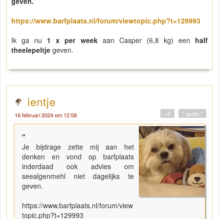
geven.
https://www.barfplaats.nl/forum/viewtopic.php?t=129993
Ik ga nu
1 x per week
aan Casper (6,8 kg) een
half
theelepeltje
geven.
ientje
+0
" quote "
16 februari 2024 om 12:58
"
Je bijdrage zette mij aan het
denken en vond op barfplaats
inderdaad ook advies om
seealgenmehl niet dagelijks te
geven.
https://www.barfplaats.nl/forum/view
topic.php?t=129993