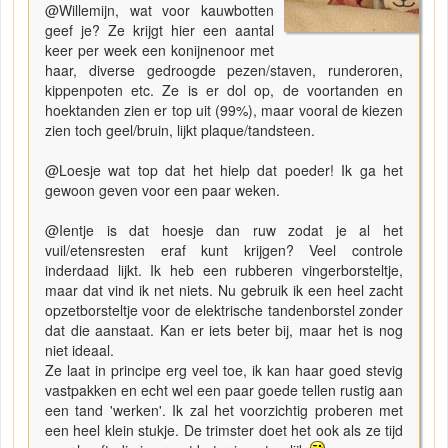
@Willemijn, wat voor kauwbotten
geef je? Ze krijgt hier een aantal
keer per week een konijnenoor met
haar, diverse gedroogde pezen/staven, runderoren,
kippenpoten etc. Ze is er dol op, de voortanden en
hoektanden zien er top uit (99%), maar vooral de kiezen
zien toch geel/bruin, lijkt plaque/tandsteen.
@Loesje wat top dat het hielp dat poeder! Ik ga het
gewoon geven voor een paar weken.
@Ientje is dat hoesje dan ruw zodat je al het
vuil/etensresten eraf kunt krijgen? Veel controle
inderdaad lijkt. Ik heb een rubberen vingerborsteltje,
maar dat vind ik net niets. Nu gebruik ik een heel zacht
opzetborsteltje voor de elektrische tandenborstel zonder
dat die aanstaat. Kan er iets beter bij, maar het is nog
niet ideaal.
Ze laat in principe erg veel toe, ik kan haar goed stevig
vastpakken en echt wel een paar goede tellen rustig aan
een tand 'werken'. Ik zal het voorzichtig proberen met
een heel klein stukje. De trimster doet het ook als ze tijd