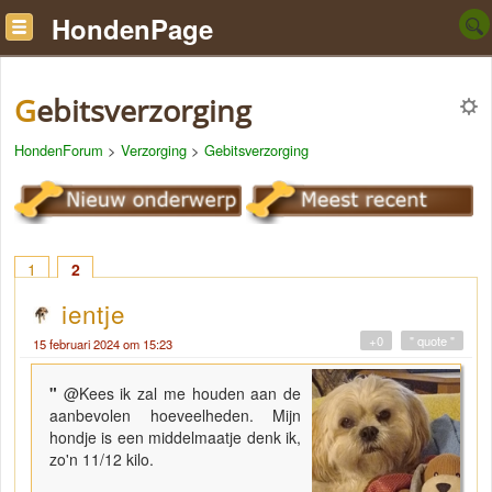
HondenPage
Gebitsverzorging
HondenForum
>
Verzorging
>
Gebitsverzorging
1
2
ientje
+0
" quote "
15 februari 2024 om 15:23
"
@Kees ik zal me houden aan de
aanbevolen hoeveelheden. Mijn
hondje is een middelmaatje denk ik,
zo'n 11/12 kilo.