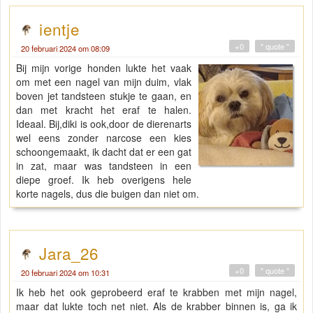
ientje
+0
" quote "
20 februari 2024 om 08:09
Bij mijn vorige honden lukte het vaak
om met een nagel van mijn duim, vlak
boven jet tandsteen stukje te gaan, en
dan met kracht het eraf te halen.
Ideaal. Bij,diki is ook,door de dierenarts
wel eens zonder narcose een kies
schoongemaakt, ik dacht dat er een gat
in zat, maar was tandsteen in een
diepe groef. Ik heb overigens hele
korte nagels, dus die buigen dan niet om.
Jara_26
+0
" quote "
20 februari 2024 om 10:31
Ik heb het ook geprobeerd eraf te krabben met mijn nagel,
maar dat lukte toch net niet. Als de krabber binnen is, ga ik