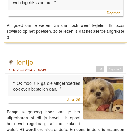
wel dagelijks van nut.
"
Dagmar
Ah goed om te weten. Ga dan toch weer twijelen. Ik focus
sowieso op het poetsen, zo te lezen is dat het allerbelangrijkste
:)
ientje
+0
" quote "
16 februari 2024 om 07:49
"
Ok mooi!! Ik ga die vingerhoedjes
ook even bestellen dan.
"
Jara_26
Eentje is genoeg hoor, kan je het
uitproberen of dit je bevalt. Ik spoel
hem wel regelmatig af met kokend
water. Hij wordt erg vies anders. En eens in de drie maanden