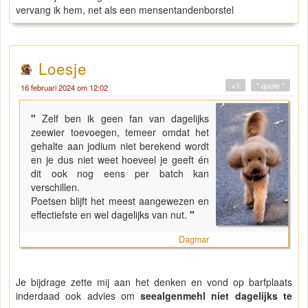
vervang ik hem, net als een mensentandenborstel
Loesje
+1
" quote "
16 februari 2024 om 12:02
"
Zelf ben ik geen fan van dagelijks
zeewier toevoegen, temeer omdat het
gehalte aan jodium niet berekend wordt
en je dus niet weet hoeveel je geeft én
dit ook nog eens per batch kan
verschillen.
Poetsen blijft het meest aangewezen en
effectiefste en wel dagelijks van nut.
"
Dagmar
Je bijdrage zette mij aan het denken en vond op barfplaats
inderdaad ook advies om
seealgenmehl niet dagelijks te