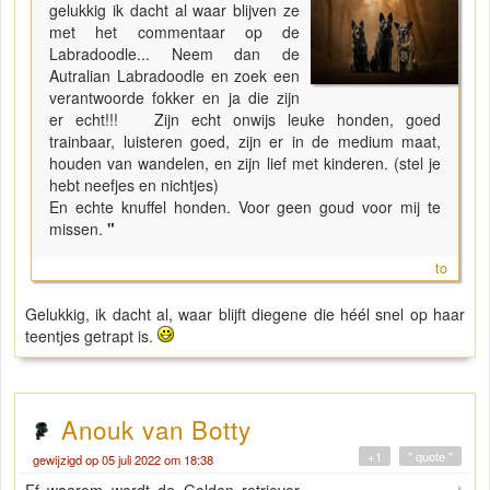
gelukkig ik dacht al waar blijven ze
met het commentaar op de
Labradoodle... Neem dan de
Autralian Labradoodle en zoek een
verantwoorde fokker en ja die zijn
er echt!!! Zijn echt onwijs leuke honden, goed
trainbaar, luisteren goed, zijn er in de medium maat,
houden van wandelen, en zijn lief met kinderen. (stel je
hebt neefjes en nichtjes)
En echte knuffel honden. Voor geen goud voor mij te
missen.
"
to
Gelukkig, ik dacht al, waar blijft diegene die héél snel op haar
teentjes getrapt is.
Anouk van Botty
+1
" quote "
gewijzigd op 05 juli 2022 om 18:38
Ff waarom wordt de Golden retriever