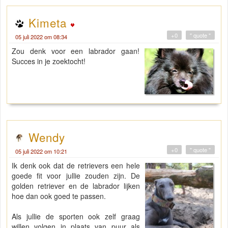
Kimeta
+0
" quote "
05 juli 2022 om 08:34
Zou denk voor een labrador gaan!
Succes in je zoektocht!
Wendy
+0
" quote "
05 juli 2022 om 10:21
Ik denk ook dat de retrievers een hele
goede fit voor jullie zouden zijn. De
golden retriever en de labrador lijken
hoe dan ook goed te passen.
Als jullie de sporten ook zelf graag
willen volgen in plaats van puur als