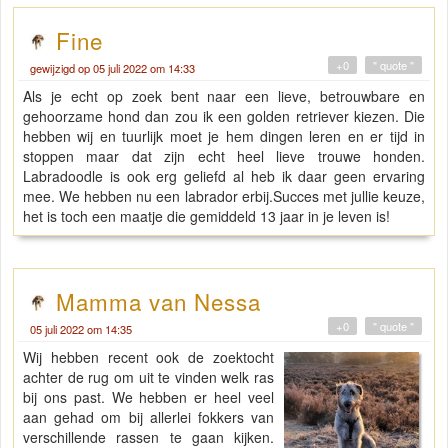
Fine
+0
" quote "
gewijzigd op 05 juli 2022 om 14:33
Als je echt op zoek bent naar een lieve, betrouwbare en
gehoorzame hond dan zou ik een golden retriever kiezen. Die
hebben wij en tuurlijk moet je hem dingen leren en er tijd in
stoppen maar dat zijn echt heel lieve trouwe honden.
Labradoodle is ook erg geliefd al heb ik daar geen ervaring
mee. We hebben nu een labrador erbij.Succes met jullie keuze,
het is toch een maatje die gemiddeld 13 jaar in je leven is!
Mamma van Nessa
+0
" quote "
05 juli 2022 om 14:35
Wij hebben recent ook de zoektocht
achter de rug om uit te vinden welk ras
bij ons past. We hebben er heel veel
aan gehad om bij allerlei fokkers van
verschillende rassen te gaan kijken.