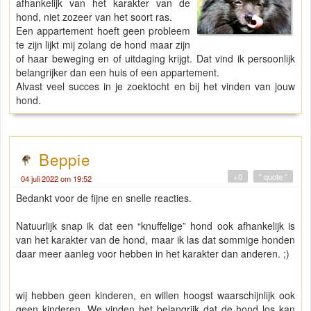
afhankelijk van het karakter van de
hond, niet zozeer van het soort ras.
Een appartement hoeft geen probleem
te zijn lijkt mij zolang de hond maar zijn
of haar beweging en of uitdaging krijgt. Dat vind ik persoonlijk
belangrijker dan een huis of een appartement.
Alvast veel succes in je zoektocht en bij het vinden van jouw
hond.
Beppie
+0
" quote "
04 juli 2022 om 19:52
Bedankt voor de fijne en snelle reacties.
Natuurlijk snap ik dat een “knuffelige” hond ook afhankelijk is
van het karakter van de hond, maar ik las dat sommige honden
daar meer aanleg voor hebben in het karakter dan anderen. ;)
wij hebben geen kinderen, en willen hoogst waarschijnlijk ook
geen kinderen. We vinden het belangrijk dat de hond los kan