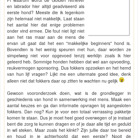
en labrador hier altijd geadviseerd als
eerste hond? Meeste die ik tegenkom
zijn helemaal niet makkelijk. Laat staan
het aantal hier dat enige problemen
onder vind ermee. Die fout niet ligt niet
aan het ras maar aan de mens die
ervan uit gaat dat het een "makkelijke beginners" hond is.
Bovendien is het weinig speuren met hun, daar worden ze
simpelweg niet voor opgevoed tenzij werklijn zoals ik hier
geleerd heb. Sommige honden hebben dat wel aan opvoeding,
reukvermogen sponsoring. Dus fokkers opzoeken en het hemd
van hun lijf vragen? Lijkt me een uitermate goed idee, denk
alleen niet dat fokkers daar op zitten te wachten nu gelijk
Gewoon vooronderzoek doen, wat is de grondlegger in
geschiedenis van hond in samenwerking met mens. Maak een
aantal keuzes en ga dan informatie opvragen bij aangesloten
fokkers. Dan nog? Kun je voor een totaal verrassing pakketje
komen te staan. Dus je moet heel goed overwegen of je instaat
bent die zorg te kunnen dragen en of je daar alle tijd en geduld
in wil steken. Maar zoals het klinkt? Zijn jullie daar toe bereid
en houd in je achterhoofd dat een eerste? Nooit de