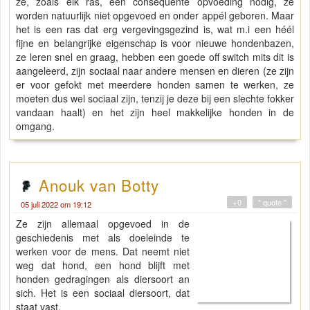
ze, zoals elk ras, een consequente opvoeding nodig, ze
worden natuurlijk niet opgevoed en onder appél geboren. Maar
het is een ras dat erg vergevingsgezind is, wat m.i een héél
fijne en belangrijke eigenschap is voor nieuwe hondenbazen,
ze leren snel en graag, hebben een goede off switch mits dit is
aangeleerd, zijn sociaal naar andere mensen en dieren (ze zijn
er voor gefokt met meerdere honden samen te werken, ze
moeten dus wel sociaal zijn, tenzij je deze bij een slechte fokker
vandaan haalt) en het zijn heel makkelijke honden in de
omgang.
Anouk van Botty
+0
" quote "
05 juli 2022 om 19:12
Ze zijn allemaal opgevoed in de
geschiedenis met als doeleinde te
werken voor de mens. Dat neemt niet
weg dat hond, een hond blijft met
honden gedragingen als diersoort an
sich. Het is een sociaal diersoort, dat
staat vast.