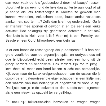
dan weer vaak de iets 'geobsedeerd door het baasje' rassen.
Stoort het je als een hond de hele dag achter je aan loopt of wil
je eentje die iets zelfstandiger is. Moeten ze gewoon mee
kunnen wandelen, trektochten doen, buitenlandse vakanties
aankunnen, sporten, ...? Zelfs dan is er nog onderscheid. Ga je
er intensief mee sporten of gewoon af en toe eens een leuke
activiteit. Hoe belangrijk zijn genetische 'defecten' in het ras?
Hoe klein is te klein voor jullie? Voor mij is een Pomsky, een
Beagle en een Corgi bijvoorbeeld een klein ras.
Is er een bepaalde rassengroep die je aanspreekt? Ik heb een
grote voorliefde voor de eigenwijze spits- en oertypes dus mij
doe je bijvoorbeeld echt geen plezier met een hond uit de
groep herders en veedrijvers. Ook terriërs zijn me te pittig. I
love them all maar een hond kiezen is echt iets persoonlijks.
Kijk even naar de karaktereigenschappen van de rassen die je
opsomde en categoriseer die eigenschappen in een lijstje met
een waarde van hoe belangrijk of ongewenst ze voor je zijn.
Dat lijstje kan je in de toekomst er dan steeds even bijnemen
als je een nieuw ras opzoekt ter vergelijking.
En natuurlijk fokkers/asielen bezoeken en vragen vragen