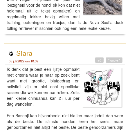
'bezigheid voor de hond' (ik kon dat niet
helemaal uit je tekst opmaken) en
regelmatig lekker bezig willen met
training, oefeningen en trucjes, dan is de Nova Scotia duck
tolling retriever misschien ook nog een hele leuke keuze.
Siara
+0
" quote "
05 juli 2022 om 10:39
Ik denk dat je best een lijstje opmaakt
met criteria waar je naar op zoek bent
want met grootte, blafgedrag en
activiteit zijn er niet echt specifieke
rassen die we kunnen aanreiken. Zelfs
een kleine chihuahua kan 2+ uur per
dag wandelen.
Een Basenji kan bijvoorbeeld niet blaffen maar jodelt dan weer
als de beste. De slimste honden leren het snelst maar
gehoorzamen niet altijd het beste. De beste gehoorzamers zijn