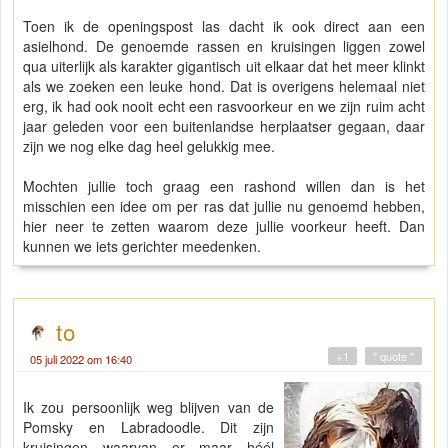
Toen ik de openingspost las dacht ik ook direct aan een
asielhond. De genoemde rassen en kruisingen liggen zowel
qua uiterlijk als karakter gigantisch uit elkaar dat het meer klinkt
als we zoeken een leuke hond. Dat is overigens helemaal niet
erg, ik had ook nooit echt een rasvoorkeur en we zijn ruim acht
jaar geleden voor een buitenlandse herplaatser gegaan, daar
zijn we nog elke dag heel gelukkig mee.
Mochten jullie toch graag een rashond willen dan is het
misschien een idee om per ras dat jullie nu genoemd hebben,
hier neer te zetten waarom deze jullie voorkeur heeft. Dan
kunnen we iets gerichter meedenken.
to
+1
" quote "
05 juli 2022 om 16:40
Ik zou persoonlijk weg blijven van de
Pomsky en Labradoodle. Dit zijn
kruisingen waarvan er maar héél