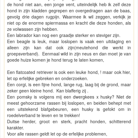
de hond niet aan, een jonge vent, uiteindelijk heb ik zelf deze
hond in zijn kladden gegrepen en overgedragen aan de baas,
gevolg drie dagen rugpijn. Waarmee ik wil zeggen, verkijk je
niet op de enorme spiermassa en kracht die deze honden, als
ze volwassen zijn hebben.
Een labrador kan nog een graadje sterker en steviger zijn.
Een beagle is leuk, maar loslopen is vaak een uitdaging en
alleen zijn kan dat ook zijn(meutehond die werkt in
groepsverband). Eenmaal wild in zijn neus en dan moet je van
goede huize komen je hond terug te laten komen,
Een flatcoated retriever is ook een leuke hond, ! maar ook hier,
let op erfelijke gebreken en onderzoeken.
Een corgi, is een fijne hond, lange rug, laag bij de grond, maar
zeker geen kleine hond. Kan blafferig zij .
Een pomsky is volgens mij een dwergkees x husky? Niet de
meest gehoorzame rassen bij loslopen, en beiden behept met
een uitstekend blafgebeuren, een husky is gefokt om in
roedelverband te leven en te trekken!
Duitse herder, groot en sterk, pracht honden, schitterend
karakter.
Voor alle rassen geldt let op de erfelijke problemen,