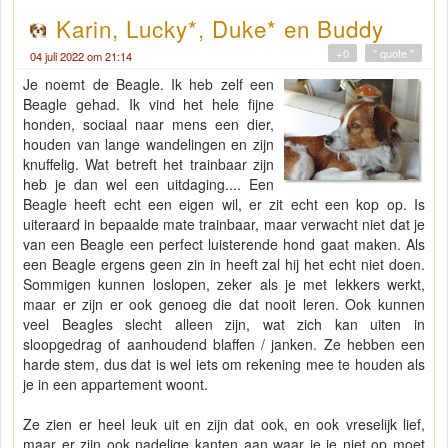
Karin, Lucky*, Duke* en Buddy
+0
" quote "
04 juli 2022 om 21:14
Je noemt de Beagle. Ik heb zelf een
Beagle gehad. Ik vind het hele fijne
honden, sociaal naar mens een dier,
houden van lange wandelingen en zijn
knuffelig. Wat betreft het trainbaar zijn
heb je dan wel een uitdaging.... Een
Beagle heeft echt een eigen wil, er zit echt een kop op. Is
uiteraard in bepaalde mate trainbaar, maar verwacht niet dat je
van een Beagle een perfect luisterende hond gaat maken. Als
een Beagle ergens geen zin in heeft zal hij het echt niet doen.
Sommigen kunnen loslopen, zeker als je met lekkers werkt,
maar er zijn er ook genoeg die dat nooit leren. Ook kunnen
veel Beagles slecht alleen zijn, wat zich kan uiten in
sloopgedrag of aanhoudend blaffen / janken. Ze hebben een
harde stem, dus dat is wel iets om rekening mee te houden als
je in een appartement woont.
Ze zien er heel leuk uit en zijn dat ook, en ook vreselijk lief,
maar er zijn ook nadelige kanten aan waar je je niet op moet