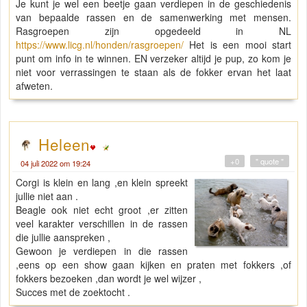
Je kunt je wel een beetje gaan verdiepen in de geschiedenis
van bepaalde rassen en de samenwerking met mensen.
Rasgroepen zijn opgedeeld in NL
https://www.licg.nl/honden/rasgroepen/
Het is een mooi start
punt om info in te winnen. EN verzeker altijd je pup, zo kom je
niet voor verrassingen te staan als de fokker ervan het laat
afweten.
Heleen
+0
" quote "
04 juli 2022 om 19:24
Corgi is klein en lang ,en klein spreekt
jullie niet aan .
Beagle ook niet echt groot ,er zitten
veel karakter verschillen in de rassen
die jullie aanspreken ,
Gewoon je verdiepen in die rassen
,eens op een show gaan kijken en praten met fokkers ,of
fokkers bezoeken ,dan wordt je wel wijzer ,
Succes met de zoektocht .