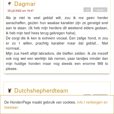
Dagmar
+0
" quote "
05 juli 2022 om 19:47
Als je niet te veel geblaf wilt, zou ik me geen herder
aanschaffen, gezien hun waakse karakter zijn ze geneigd snel
aan te slaan. (Ik heb mijn herders dit weekend elders gedaan,
ik heb mijn teef hees terug gekregen haha).
De corgi die ik ken is extreem vocaal. Een zalige hond, in zou
er zo 1 willen, prachtig karakter maar dat geblaf... Niet
normaal..
Mijn zus heeft altijd labradors, die blaffen zelden. Ik zie mezelf
ook nog wel een werklijn lab nemen, paar tandjes minder dan
mijn huidige honden maar nog steeds een enorme Will to
please.
Dutchshepherdteam
+0
" quote "
05 juli 2022 om 19:52
De HondenPage maakt gebruik van cookies.
info
/
verbergen en
toestaan
"
@pascale..
Nee hoor echt niet op mijn tenen