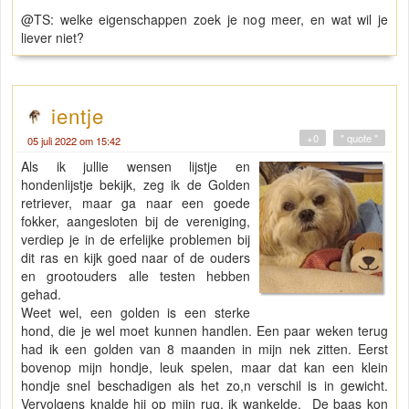
@TS: welke eigenschappen zoek je nog meer, en wat wil je
liever niet?
ientje
+0
" quote "
05 juli 2022 om 15:42
Als ik jullie wensen lijstje en
hondenlijstje bekijk, zeg ik de Golden
retriever, maar ga naar een goede
fokker, aangesloten bij de vereniging,
verdiep je in de erfelijke problemen bij
dit ras en kijk goed naar of de ouders
en grootouders alle testen hebben
gehad.
Weet wel, een golden is een sterke
hond, die je wel moet kunnen handlen. Een paar weken terug
had ik een golden van 8 maanden in mijn nek zitten. Eerst
bovenop mijn hondje, leuk spelen, maar dat kan een klein
hondje snel beschadigen als het zo,n verschil is in gewicht.
Vervolgens knalde hij op mijn rug, ik wankelde. De baas kon