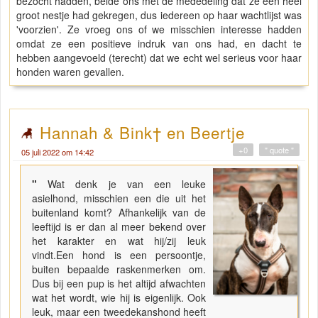
bezocht hadden, belde ons met de mededeling dat ze een heel
groot nestje had gekregen, dus iedereen op haar wachtlijst was
'voorzien'. Ze vroeg ons of we misschien interesse hadden
omdat ze een positieve indruk van ons had, en dacht te
hebben aangevoeld (terecht) dat we echt wel serieus voor haar
honden waren gevallen.
Hannah & Bink† en Beertje
+0
" quote "
05 juli 2022 om 14:42
"
Wat denk je van een leuke
asielhond, misschien een die uit het
buitenland komt? Afhankelijk van de
leeftijd is er dan al meer bekend over
het karakter en wat hij/zij leuk
vindt.Een hond is een persoontje,
buiten bepaalde raskenmerken om.
Dus bij een pup is het altijd afwachten
wat het wordt, wie hij is eigenlijk. Ook
leuk, maar een tweedekanshond heeft