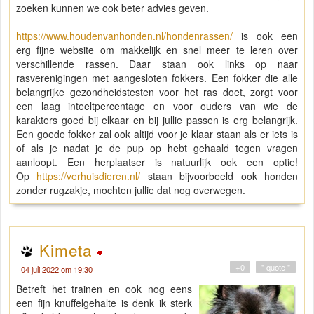
zoeken kunnen we ook beter advies geven.
https://www.houdenvanhonden.nl/hondenrassen/
is ook een
erg fijne website om makkelijk en snel meer te leren over
verschillende rassen. Daar staan ook links op naar
rasverenigingen met aangesloten fokkers. Een fokker die alle
belangrijke gezondheidstesten voor het ras doet, zorgt voor
een laag inteeltpercentage en voor ouders van wie de
karakters goed bij elkaar en bij jullie passen is erg belangrijk.
Een goede fokker zal ook altijd voor je klaar staan als er iets is
of als je nadat je de pup op hebt gehaald tegen vragen
aanloopt. Een herplaatser is natuurlijk ook een optie!
Op
https://verhuisdieren.nl/
staan bijvoorbeeld ook honden
zonder rugzakje, mochten jullie dat nog overwegen.
Kimeta
+0
" quote "
04 juli 2022 om 19:30
Betreft het trainen en ook nog eens
een fijn knuffelgehalte is denk ik sterk