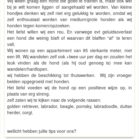
Wij willen graag een hond die goed te trainen is, maar ook wel
bij je wilt komen liggen of aangehaald wil worden. Van kleine
hondjes denken wij zelf niet erg gelukkig te worden, omdat wij
zelf enthousiast worden van medium/grote honden als wij
honden tegen komen/opzoeken.
Het liefst willen wij een reu. En vanwege evt geluidsoverlast
een hond die weinig blaft of waarvan dit blaffen “af” te leren
valt.
Wij wonen op een appartement van 95 vierkante meter, met
een lift. Wij wandelen zelf ook +twee uur per dag en zouden het
leuk vinden als de hond (als hij oud genoeg is) mee kan
wandelen/hardlopen.
wij hebben de beschikking tot thuiswerken. Wij zijn vroeger
beiden opgegroeid met honden.
Het liefst voeden wij de hond op een positieve wijze op, in
plaats van erg streng.
zelf zaten wij te kijken naar de volgende rassen:
golden retriever, labrador, beagle, pomsky, labradoodle, duitse
herder, corgi.
wellicht hebben jullie tips voor ons?