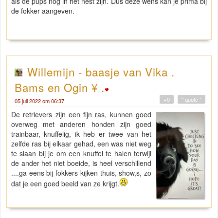
als de pups nog in het nest zijn. Dus deze wens kan je prima bij
de fokker aangeven.
Willemijn - baasje van Vika .
Bams en Ogin ¥ .
+0
" quote "
05 juli 2022 om 06:37
De retrievers zijn een fijn ras, kunnen goed
overweg met anderen honden zijn goed
trainbaar, knuffelig, ik heb er twee van het
zelfde ras bij elkaar gehad, een was niet weg
te slaan bij je om een knuffel te halen terwijl
de ander het niet boeide, is heel verschillend
....ga eens bij fokkers kijken thuis, show,s, zo
dat je een goed beeld van ze krijgt.