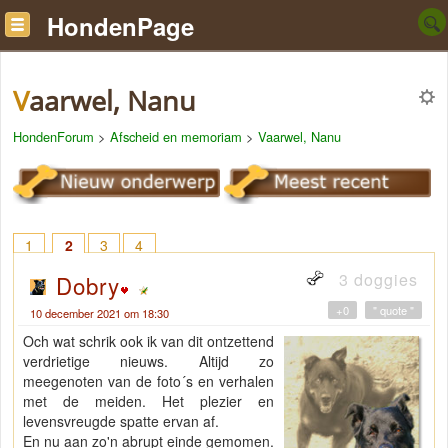
HondenPage
Vaarwel, Nanu
HondenForum
>
Afscheid en memoriam
>
Vaarwel, Nanu
1
2
3
4
3 doggies
Dobry
+0
" quote "
10 december 2021 om 18:30
Och wat schrik ook ik van dit ontzettend
verdrietige nieuws. Altijd zo
meegenoten van de foto´s en verhalen
met de meiden. Het plezier en
levensvreugde spatte ervan af.
En nu aan zo'n abrupt einde gemomen.