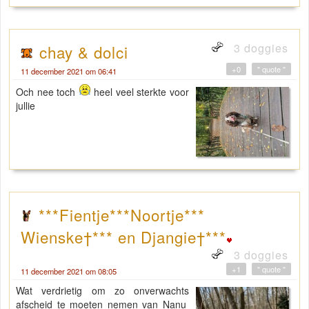
3 doggies
chay & dolci
+0
" quote "
11 december 2021 om 06:41
Och nee toch
heel veel sterkte voor
jullie
***Fientje***Noortje***
Wienske†*** en Djangie†***
3 doggies
+1
" quote "
11 december 2021 om 08:05
Wat verdrietig om zo onverwachts
afscheid te moeten nemen van Nanu