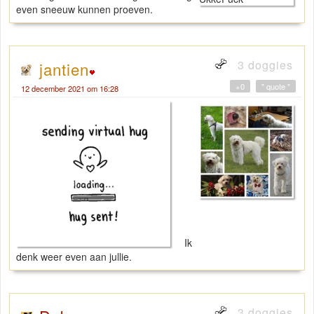
even sneeuw kunnen proeven.
3 doggies
jantien
+0
" quote "
12 december 2021 om 16:28
Ik
denk weer even aan jullie.
3 doggies