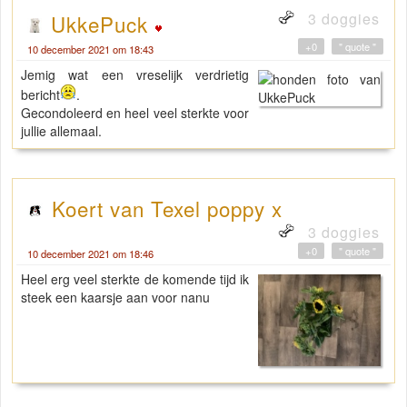
3 doggies
UkkePuck
+0
" quote "
10 december 2021 om 18:43
Jemig wat een vreselijk verdrietig
bericht
.
Gecondoleerd en heel veel sterkte voor
jullie allemaal.
Koert van Texel poppy x
3 doggies
+0
" quote "
10 december 2021 om 18:46
Heel erg veel sterkte de komende tijd ik
steek een kaarsje aan voor nanu