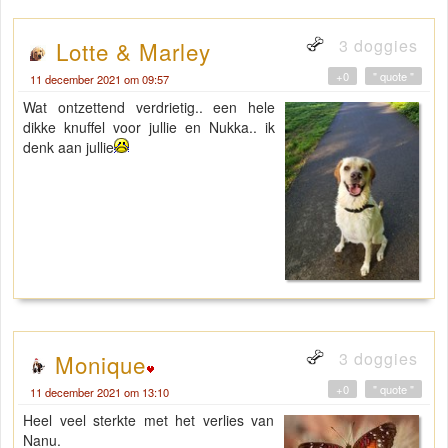
3 doggies
Lotte & Marley
+0
" quote "
11 december 2021 om 09:57
Wat ontzettend verdrietig.. een hele
dikke knuffel voor jullie en Nukka.. ik
denk aan jullie
3 doggies
Monique
+0
" quote "
11 december 2021 om 13:10
Heel veel sterkte met het verlies van
Nanu.