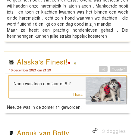
wij hadden onze haremsjeik in laten slapen . Mankeerde nooit
iets , en toen er klachten kwamen was het binnen een week
einde haremsjeik , echt zo'n hond waarvan we dachten , die
word fluitend 18 en ligt op een dag dood in zijn mandje
Maar ze heeft een prachtig hondenleven gehad . Die
herinneringen kunnen jullie straks hopelijk koesteren
Alaska's Finest!
+0
" quote "
10 december 2021 om 21:29
Nanu was toch een jaar of 8 ?
Thara
Nee, ze was in de zomer 11 geworden.
3 doggies
Anouk van Botty