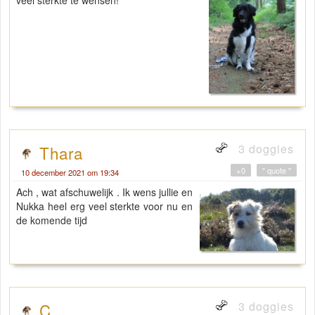
veel sterkte te wensen!
3 doggies
Thara
+0
" quote "
10 december 2021 om 19:34
Ach , wat afschuwelijk . Ik wens jullie en
Nukka heel erg veel sterkte voor nu en
de komende tijd
3 doggies
C