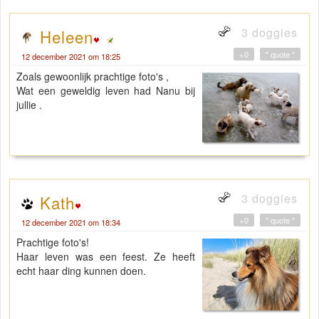
3 doggies
Heleen
+0
" quote "
12 december 2021 om 18:25
Zoals gewoonlijk prachtige foto's ,
Wat een geweldig leven had Nanu bij
jullie .
3 doggies
Kath
+0
" quote "
12 december 2021 om 18:34
Prachtige foto's!
Haar leven was een feest. Ze heeft
echt haar ding kunnen doen.