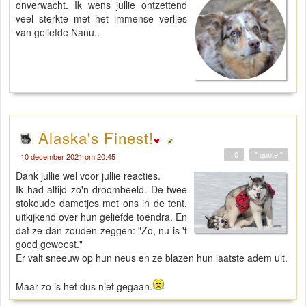
onverwacht. Ik wens jullie ontzettend
veel sterkte met het immense verlies
van geliefde Nanu..
Alaska's Finest!
+0
" quote "
10 december 2021 om 20:45
Dank jullie wel voor jullie reacties.
Ik had altijd zo'n droombeeld. De twee
stokoude dametjes met ons in de tent,
uitkijkend over hun geliefde toendra. En
dat ze dan zouden zeggen: "Zo, nu is 't
goed geweest."
Er valt sneeuw op hun neus en ze blazen hun laatste adem uit.
Maar zo is het dus niet gegaan.