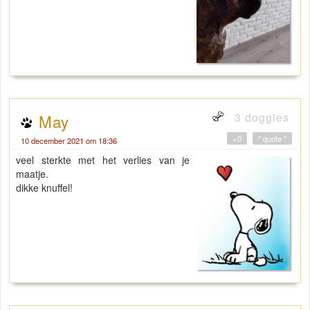
3 doggies
May
+0
" quote "
10 december 2021 om 18:36
veel sterkte met het verlies van je
maatje.
dikke knuffel!