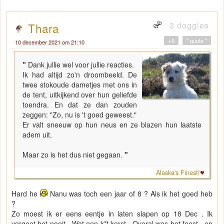
3 doggies
Thara
+0
" quote "
10 december 2021 om 21:10
"
Dank jullie wel voor jullie reacties.
Ik had altijd zo'n droombeeld. De
twee stokoude dametjes met ons in
de tent, uitkijkend over hun geliefde
toendra. En dat ze dan zouden
zeggen: "Zo, nu is 't goed geweest."
Er valt sneeuw op hun neus en ze blazen hun laatste
adem uit.
Maar zo is het dus niet gegaan.
"
Alaska's Finest!
Hard he
Nanu was toch een jaar of 8 ? Als ik het goed heb
?
Zo moest ik er eens eentje in laten slapen op 18 Dec . Ik
vergeet het nooit . Wat een k*t kerst . Overal was het feest , en