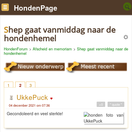
HondenPage
Shep gaat vanmiddag naar de
hondenhemel
HondenForum
>
Afscheid en memoriam
>
Shep gaat vanmiddag naar de
hondenhemel
1
2
3
UkkePuck
+0
" quote "
04 december 2021 om 07:36
Gecondoleerd en veel sterkte!