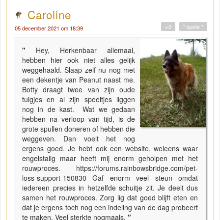
Caroline
+0
" quote "
05 december 2021 om 18:39
"
Hey, Herkenbaar allemaal,
hebben hier ook niet alles gelijk
weggehaald. Slaap zelf nu nog met
een dekentje van Peanut naast me.
Botty draagt twee van zijn oude
tuigjes en al zijn speeltjes liggen
nog in de kast. Wat we gedaan
hebben na verloop van tijd, is de
grote spullen doneren of hebben die
weggeven. Dan voelt het nog
ergens goed. Je hebt ook een website, weleens waar
engelstalig maar heeft mij enorm geholpen met het
rouwproces. https://forums.rainbowsbridge.com/pet-
loss-support-150830 Gaf enorm veel steun omdat
iedereen precies in hetzelfde schuitje zit. Je deelt dus
samen het rouwproces. Zorg iig dat goed blijft eten en
dat je ergens toch nog een indeling van de dag probeert
te maken. Veel sterkte nogmaals.
"