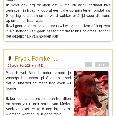
Ik moet ook erg wennen dat ik me nu weer normaal kan
gedragen in huis. Ik loop al een tijdje op mijn tenen omdat als
Shep lag te slapen en ze werd wakker er áltijd weer die kans
op onrust bij haar was.
Ik wil geen andere hond maar ik wil wel gaan kijken of ik op wat
leuke honden kan gaan passen omdat ik niet helemaal zonder
het gezelschap van honden kan.
Frysk Famke ...
+0
" quote "
04 december 2021 om 15:13
Snap ik wel. Alles is anders zonder je
vriendje. Het neemt tijd. Snap ook goed
dat je juist wel de mand nog even wil
houden.
Ik ben een schapenvacht aan het vilten
en hierin vilt ik ook haren van Mieke.
Voelt zo alsof ze altijd nog bij ons is.
Niemand weet dit. Mijn geheimpje...