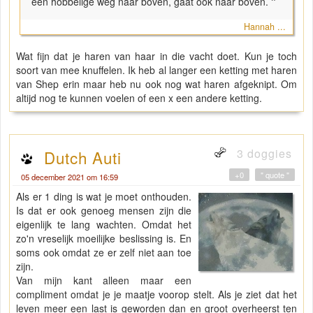
een hobbelige weg naar boven, gaat óók naar boven.
"
Hannah ...
Wat fijn dat je haren van haar in die vacht doet. Kun je toch
soort van mee knuffelen. Ik heb al langer een ketting met haren
van Shep erin maar heb nu ook nog wat haren afgeknipt. Om
altijd nog te kunnen voelen of een x een andere ketting.
3 doggies
Dutch Auti
+0
" quote "
05 december 2021 om 16:59
Als er 1 ding is wat je moet onthouden.
Is dat er ook genoeg mensen zijn die
eigenlijk te lang wachten. Omdat het
zo'n vreselijk moeilijke beslissing is. En
soms ook omdat ze er zelf niet aan toe
zijn.
Van mijn kant alleen maar een
compliment omdat je je maatje voorop stelt. Als je ziet dat het
leven meer een last is geworden dan en groot overheerst ten