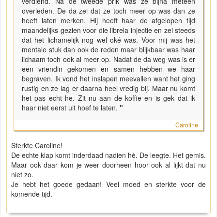
verdiend. Na de tweede prik was ze bijna meteen
overleden. De da zei dat ze toch meer op was dan ze
heeft laten merken. Hij heeft haar de afgelopen tijd
maandelijks gezien voor die librela injectie en zei steeds
dat het lichamelijk nog wel oké was. Voor mij was het
mentale stuk dan ook de reden maar blijkbaar was haar
lichaam toch ook al meer op. Nadat de da weg was is er
een vriendin gekomen en samen hebben we haar
begraven. Ik vond het inslapen meevallen want het ging
rustig en ze lag er daarna heel vredig bij. Maar nu komt
het pas echt he. Zit nu aan de koffie en is gek dat ik
haar niet eerst uit hoef te laten.
"
Caroline
Sterkte Caroline!
De echte klap komt inderdaad nadien hè. De leegte. Het gemis.
Maar ook daar kom je weer doorheen hoor ook al lijkt dat nu
niet zo.
Je hebt het goede gedaan! Veel moed en sterkte voor de
komende tijd.