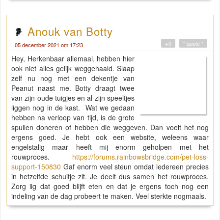
Anouk van Botty
+0
" quote "
05 december 2021 om 17:23
Hey, Herkenbaar allemaal, hebben hier
ook niet alles gelijk weggehaald. Slaap
zelf nu nog met een dekentje van
Peanut naast me. Botty draagt twee
van zijn oude tuigjes en al zijn speeltjes
liggen nog in de kast. Wat we gedaan
hebben na verloop van tijd, is de grote
spullen doneren of hebben die weggeven. Dan voelt het nog
ergens goed. Je hebt ook een website, weleens waar
engelstalig maar heeft mij enorm geholpen met het
rouwproces.
https://forums.rainbowsbridge.com/pet-loss-
support-150830
Gaf enorm veel steun omdat iedereen precies
in hetzelfde schuitje zit. Je deelt dus samen het rouwproces.
Zorg iig dat goed blijft eten en dat je ergens toch nog een
indeling van de dag probeert te maken. Veel sterkte nogmaals.