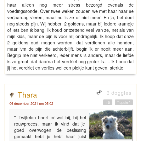
haar alleen nog meer stress bezorgd evenals de
voedingssonde. Over twee weken zouden we met haar haar 6e
verjaardag vieren, maar nu is ze er niet meer. En ja, het doet
nog steeds pijn. Wij hebben 2 goldens, maar bij iedere krampje
of iets ben ik bang. Ik houd ontzettend veel van ze, net als van
mijn kids, maar de pijn is voor mij ondragelijk. Ik hoop dat onze
2 goldens oud mogen worden, dat verdienen alle honden,
maar ivm de pijn die achterblijft, begin ik er nooit meer aan.
Begrijp me niet verkeerd, ieder mens is anders, maar de liefde
is zo groot, dat daarna het verdriet nog groter is..... ik hoop dat
jij het verdriet en verlies wel een plekje kunt geven, sterkte.
3 doggies
Thara
+0
" quote "
06 december 2021 om 05:02
"
Twijfelen hoort er wel bij, bij het
rouwproces, maar ik vind dat je
goed overwogen de beslissing
gemaakt hebt je hebt haar juist