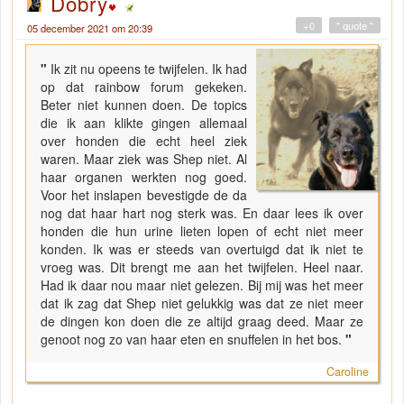
Dobry
+0
" quote "
05 december 2021 om 20:39
"
Ik zit nu opeens te twijfelen. Ik had
op dat rainbow forum gekeken.
Beter niet kunnen doen. De topics
die ik aan klikte gingen allemaal
over honden die echt heel ziek
waren. Maar ziek was Shep niet. Al
haar organen werkten nog goed.
Voor het inslapen bevestigde de da
nog dat haar hart nog sterk was. En daar lees ik over
honden die hun urine lieten lopen of echt niet meer
konden. Ik was er steeds van overtuigd dat ik niet te
vroeg was. Dit brengt me aan het twijfelen. Heel naar.
Had ik daar nou maar niet gelezen. Bij mij was het meer
dat ik zag dat Shep niet gelukkig was dat ze niet meer
de dingen kon doen die ze altijd graag deed. Maar ze
genoot nog zo van haar eten en snuffelen in het bos.
"
Caroline