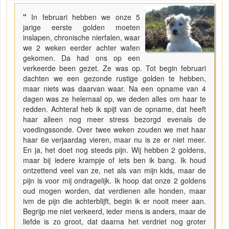
"
In februari hebben we onze 5
jarige eerste golden moeten
inslapen, chronische nierfalen, waar
we 2 weken eerder achter wafen
gekomen. Da had ons op een
verkeerde been gezet. Ze was op. Tot begin februari
dachten we een gezonde rustige golden te hebben,
maar niets was daarvan waar. Na een opname van 4
dagen was ze helemaal op, we deden alles om haar te
redden. Achteraf heb ik spijt van de opname, dat heeft
haar alleen nog meer stress bezorgd evenals de
voedingssonde. Over twee weken zouden we met haar
haar 6e verjaardag vieren, maar nu is ze er niet meer.
En ja, het doet nog steeds pijn. Wij hebben 2 goldens,
maar bij iedere krampje of iets ben ik bang. Ik houd
ontzettend veel van ze, net als van mijn kids, maar de
pijn is voor mij ondragelijk. Ik hoop dat onze 2 goldens
oud mogen worden, dat verdienen alle honden, maar
ivm de pijn die achterblijft, begin ik er nooit meer aan.
Begrijp me niet verkeerd, ieder mens is anders, maar de
liefde is zo groot, dat daarna het verdriet nog groter