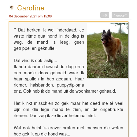
Caroline
+0
" quote "
04 december 2021 om 15:08
"
Dat herken ik wel inderdaad. Je
vaste ritme qua hond in de dag is
weg, de mand is leeg, geen
getrippel en geknuffel.
Dat vind ik ook lastig...
Ik heb daarom bewust de dag erna
een mooie doos gehaald waar ik
haar spullen in heb gedaan. Haar
riemer, halsbanden, puppydiploma
enz. Ook heb ik de mand uit de woonkamer gehaald.
Het klinkt misschien zo gek maar het deed me té veel
pijn om die lege mand te zien, en de ongebruikte
riemen. Dan zag ik ze liever helemaal niet.
Wat ook helpt is erover praten met mensen die weten
hoe gek ik op die hond was...