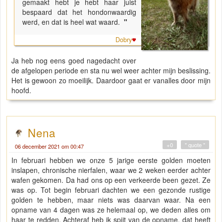
gemaakt hebt je hebt haar juist
bespaard dat het hondonwaardig
werd, en dat is heel wat waard.
"
Dobry
Ja heb nog eens goed nagedacht over
de afgelopen periode en sta nu wel weer achter mijn beslissing.
Het is gewoon zo moeilijk. Daardoor gaat er vanalles door mijn
hoofd.
Nena
+0
" quote "
06 december 2021 om 00:47
In februari hebben we onze 5 jarige eerste golden moeten
inslapen, chronische nierfalen, waar we 2 weken eerder achter
wafen gekomen. Da had ons op een verkeerde been gezet. Ze
was op. Tot begin februari dachten we een gezonde rustige
golden te hebben, maar niets was daarvan waar. Na een
opname van 4 dagen was ze helemaal op, we deden alles om
haar te redden. Achteraf heb ik spijt van de opname, dat heeft