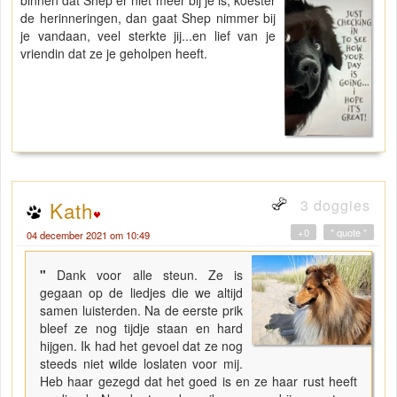
binnen dat Shep er niet meer bij je is, koester
de herinneringen, dan gaat Shep nimmer bij
je vandaan, veel sterkte jij...en lief van je
vriendin dat ze je geholpen heeft.
3 doggies
Kath
+0
" quote "
04 december 2021 om 10:49
"
Dank voor alle steun. Ze is
gegaan op de liedjes die we altijd
samen luisterden. Na de eerste prik
bleef ze nog tijdje staan en hard
hijgen. Ik had het gevoel dat ze nog
steeds niet wilde loslaten voor mij.
Heb haar gezegd dat het goed is en ze haar rust heeft