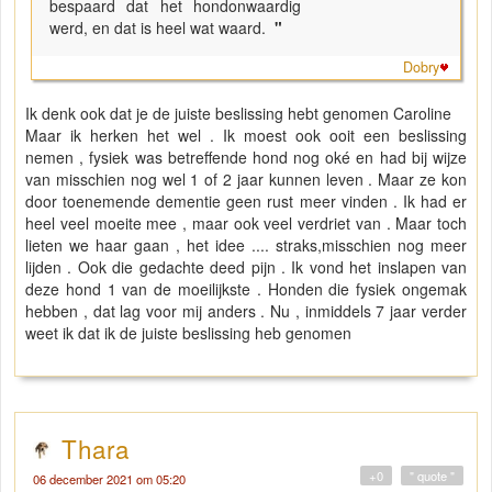
bespaard dat het hondonwaardig
werd, en dat is heel wat waard.
"
Dobry
Ik denk ook dat je de juiste beslissing hebt genomen Caroline
Maar ik herken het wel . Ik moest ook ooit een beslissing
nemen , fysiek was betreffende hond nog oké en had bij wijze
van misschien nog wel 1 of 2 jaar kunnen leven . Maar ze kon
door toenemende dementie geen rust meer vinden . Ik had er
heel veel moeite mee , maar ook veel verdriet van . Maar toch
lieten we haar gaan , het idee .... straks,misschien nog meer
lijden . Ook die gedachte deed pijn . Ik vond het inslapen van
deze hond 1 van de moeilijkste . Honden die fysiek ongemak
hebben , dat lag voor mij anders . Nu , inmiddels 7 jaar verder
weet ik dat ik de juiste beslissing heb genomen
Thara
+0
" quote "
06 december 2021 om 05:20