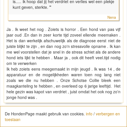
is..... ik hoop dat jij het verdriet en verlies wel een plekje
kunt geven, sterkte.
"
Nena
Ja . Ik weet het nog . Zoiets is horror . Een hond van pas vijf
jaar oud .En dan in zeer korte tijd zoveel ellende meemaken .
Het is dan werkelijk afschuwelijk als de diagnose eerst niet de
juiste blijkt te zijn , en dan nog zo'n stressvolle opname . Ik kan
me wel voorstellen dat je snel in de stress schiet als de andere
hond iets lijkt te hebben . Maar ja , ook dit heeft veel.tijd nodig
om te verwerken
Ik heb zoiets eens meegemaakt in mijn jeugd . Ik was 14 , de
apparatuur en de mogelijkheden waren toen nog lang niet
zoals we die nu hebben . Onze Schotse Collie bleek een
maagkanteling te hebben , en overleed op 6 jarige leeftijd. Het
hele gezin was kapot van verdriet , juist omdat het ook nog zo'n
jonge hond was .
De HondenPage maakt gebruik van cookies.
info
/
verbergen en
toestaan
Caroline