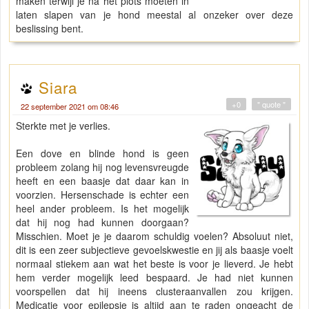
maken terwijl je na het plots moeten in
laten slapen van je hond meestal al onzeker over deze
beslissing bent.
Siara
+0
" quote "
22 september 2021 om 08:46
Sterkte met je verlies.
Een dove en blinde hond is geen
probleem zolang hij nog levensvreugde
heeft en een baasje dat daar kan in
voorzien. Hersenschade is echter een
heel ander probleem. Is het mogelijk
dat hij nog had kunnen doorgaan?
Misschien. Moet je je daarom schuldig voelen? Absoluut niet,
dit is een zeer subjectieve gevoelskwestie en jij als baasje voelt
normaal stiekem aan wat het beste is voor je lieverd. Je hebt
hem verder mogelijk leed bespaard. Je had niet kunnen
voorspellen dat hij ineens clusteraanvallen zou krijgen.
Medicatie voor epilepsie is altijd aan te raden ongeacht de