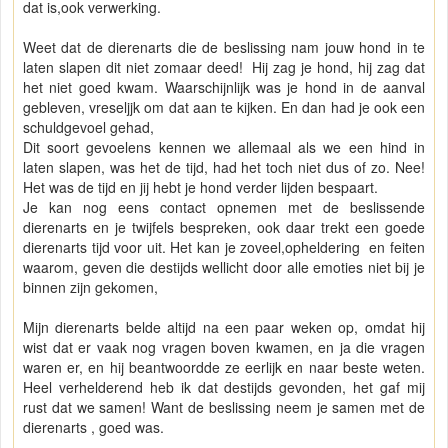
dat is,ook verwerking.
Weet dat de dierenarts die de beslissing nam jouw hond in te
laten slapen dit niet zomaar deed! Hij zag je hond, hij zag dat
het niet goed kwam. Waarschijnlijk was je hond in de aanval
gebleven, vreseljjk om dat aan te kijken. En dan had je ook een
schuldgevoel gehad,
Dit soort gevoelens kennen we allemaal als we een hind in
laten slapen, was het de tijd, had het toch niet dus of zo. Nee!
Het was de tijd en jij hebt je hond verder lijden bespaart.
Je kan nog eens contact opnemen met de beslissende
dierenarts en je twijfels bespreken, ook daar trekt een goede
dierenarts tijd voor uit. Het kan je zoveel,opheldering en feiten
waarom, geven die destijds wellicht door alle emoties niet bij je
binnen zijn gekomen,
Mijn dierenarts belde altijd na een paar weken op, omdat hij
wist dat er vaak nog vragen boven kwamen, en ja die vragen
waren er, en hij beantwoordde ze eerlijk en naar beste weten.
Heel verhelderend heb ik dat destijds gevonden, het gaf mij
rust dat we samen! Want de beslissing neem je samen met de
dierenarts , goed was.