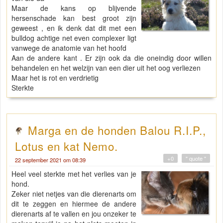
Maar de kans op blijvende
hersenschade kan best groot zijn
geweest , en ik denk dat dit met een
bulldog achtige net even complexer ligt
vanwege de anatomie van het hoofd
Aan de andere kant . Er zijn ook da die oneindig door willen
behandelen en het welzijn van een dier uit het oog verliezen
Maar het is rot en verdrietig
Sterkte
Marga en de honden Balou R.I.P.,
Lotus en kat Nemo.
+0
" quote "
22 september 2021 om 08:39
Heel veel sterkte met het verlies van je
hond.
Zeker niet netjes van die dierenarts om
dit te zeggen en hiermee de andere
dierenarts af te vallen en jou onzeker te