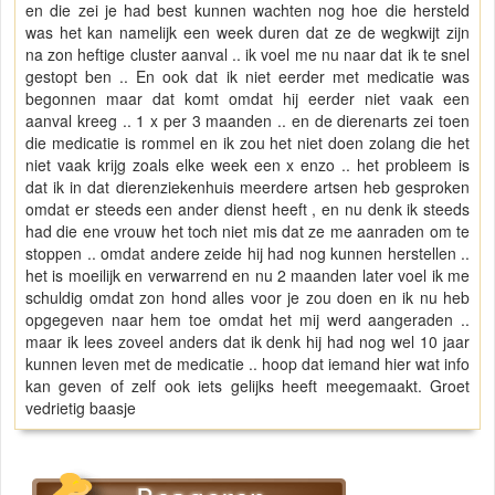
en die zei je had best kunnen wachten nog hoe die hersteld
was het kan namelijk een week duren dat ze de wegkwijt zijn
na zon heftige cluster aanval .. ik voel me nu naar dat ik te snel
gestopt ben .. En ook dat ik niet eerder met medicatie was
begonnen maar dat komt omdat hij eerder niet vaak een
aanval kreeg .. 1 x per 3 maanden .. en de dierenarts zei toen
die medicatie is rommel en ik zou het niet doen zolang die het
niet vaak krijg zoals elke week een x enzo .. het probleem is
dat ik in dat dierenziekenhuis meerdere artsen heb gesproken
omdat er steeds een ander dienst heeft , en nu denk ik steeds
had die ene vrouw het toch niet mis dat ze me aanraden om te
stoppen .. omdat andere zeide hij had nog kunnen herstellen ..
het is moeilijk en verwarrend en nu 2 maanden later voel ik me
schuldig omdat zon hond alles voor je zou doen en ik nu heb
opgegeven naar hem toe omdat het mij werd aangeraden ..
maar ik lees zoveel anders dat ik denk hij had nog wel 10 jaar
kunnen leven met de medicatie .. hoop dat iemand hier wat info
kan geven of zelf ook iets gelijks heeft meegemaakt. Groet
vedrietig baasje