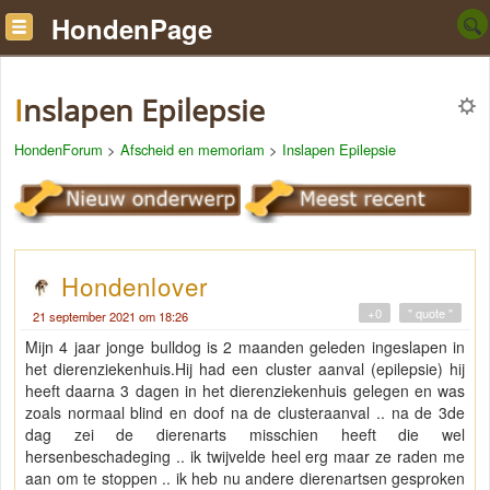
HondenPage
Inslapen Epilepsie
HondenForum
>
Afscheid en memoriam
>
Inslapen Epilepsie
Hondenlover
+0
" quote "
21 september 2021 om 18:26
Mijn 4 jaar jonge bulldog is 2 maanden geleden ingeslapen in
het dierenziekenhuis.Hij had een cluster aanval (epilepsie) hij
heeft daarna 3 dagen in het dierenziekenhuis gelegen en was
zoals normaal blind en doof na de clusteraanval .. na de 3de
dag zei de dierenarts misschien heeft die wel
hersenbeschadeging .. ik twijvelde heel erg maar ze raden me
aan om te stoppen .. ik heb nu andere dierenartsen gesproken