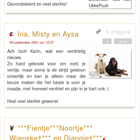
Gecondoleerd en veel sterkte!
3 doggies
Ina, Misty en Aysa
+0
" quote "
09 september 2021 om 12:37
Ach toch Karin, wat een verdrietig
nieuws.
Zo hard geknokt voor (en met) je
ventje, maar soms is de strijd gewoon
oneerlijk en kan je alleen maar die
keuze maken die het beste is voor je
maatje, met hoeveel verdriet en pijn in je hart ook :(
Heel veel sterkte gewenst
***Fientje***Noortje***
Wienske†*** en Djangie†***