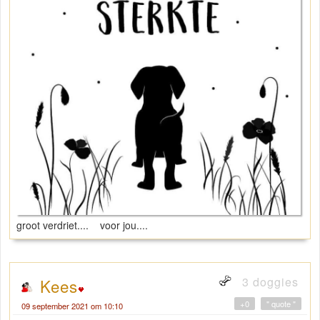
groot verdriet.... voor jou....
3 doggies
Kees
+0
" quote "
09 september 2021 om 10:10