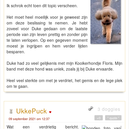
Ik schrok echt toen dit topic verscheen.
Het moet heel moeilijk voor je geweest zijn
om deze beslissing te nemen. Je hebt
zoveel voor Duke gedaan om de laatste
periode van zijn leven prettig en zonder pijn
te laten verlopen. Op een gegeven moment
moest je ingrijpen en hem verder lijden
besparen.
Duke had zo veel gelijkenis met mijn Kooikerhondje Floris. Mijn
band met deze hond was uniek, zoals jij bij Duke ervaarde.
Heel veel sterkte om met je verdriet, het gemis en de lege plek
om te gaan.
3 doggies
UkkePuck
+0
" quote "
09 september 2021 om 12:37
Wat een verdrietig bericht.