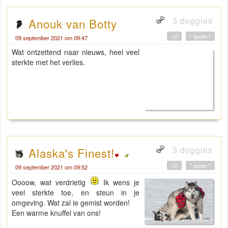
3 doggies
Anouk van Botty
+0
" quote "
09 september 2021 om 09:47
Wat ontzettend naar nieuws, heel veel
sterkte met het verlies.
3 doggies
Alaska's Finest!
+0
" quote "
09 september 2021 om 09:52
Oooow, wat verdrietig
Ik wens je
veel sterkte toe, en steun in je
omgeving. Wat zal ie gemist worden!
Een warme knuffel van ons!