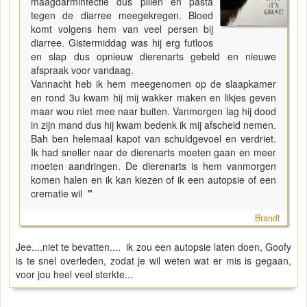
maagdarminfectie dus pillen en pasta
tegen de diarree meegekregen. Bloed
komt volgens hem van veel persen bij
diarree. Gistermiddag was hij erg futloos
en slap dus opnieuw dierenarts gebeld en nieuwe
afspraak voor vandaag.
Vannacht heb ik hem meegenomen op de slaapkamer
en rond 3u kwam hij mij wakker maken en likjes geven
maar wou niet mee naar buiten. Vanmorgen lag hij dood
in zijn mand dus hij kwam bedenk ik mij afscheid nemen.
Bah ben helemaal kapot van schuldgevoel en verdriet.
Ik had sneller naar de dierenarts moeten gaan en meer
moeten aandringen. De dierenarts is hem vanmorgen
komen halen en ik kan kiezen of ik een autopsie of een
crematie wil
"
Brandt
Jee....niet te bevatten.... ik zou een autopsie laten doen, Goofy
is te snel overleden, zodat je wil weten wat er mis is gegaan,
voor jou heel veel sterkte...