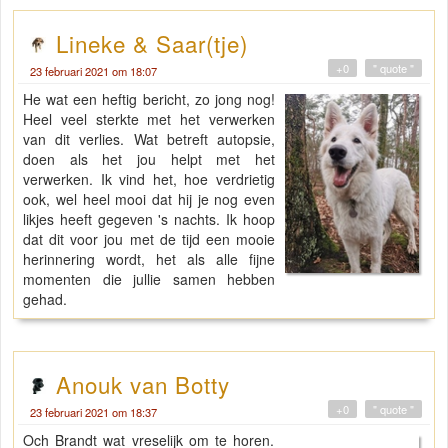
Lineke & Saar(tje)
+0
" quote "
23 februari 2021 om 18:07
He wat een heftig bericht, zo jong nog!
Heel veel sterkte met het verwerken
van dit verlies. Wat betreft autopsie,
doen als het jou helpt met het
verwerken. Ik vind het, hoe verdrietig
ook, wel heel mooi dat hij je nog even
likjes heeft gegeven 's nachts. Ik hoop
dat dit voor jou met de tijd een mooie
herinnering wordt, het als alle fijne
momenten die jullie samen hebben
gehad.
Anouk van Botty
+0
" quote "
23 februari 2021 om 18:37
Och Brandt wat vreselijk om te horen.