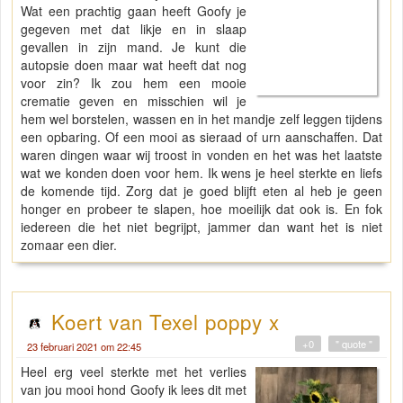
Wat een prachtig gaan heeft Goofy je
gegeven met dat likje en in slaap
gevallen in zijn mand. Je kunt die
autopsie doen maar wat heeft dat nog
voor zin? Ik zou hem een mooie
crematie geven en misschien wil je
hem wel borstelen, wassen en in het mandje zelf leggen tijdens
een opbaring. Of een mooi as sieraad of urn aanschaffen. Dat
waren dingen waar wij troost in vonden en het was het laatste
wat we konden doen voor hem. Ik wens je heel sterkte en liefs
de komende tijd. Zorg dat je goed blijft eten al heb je geen
honger en probeer te slapen, hoe moeilijk dat ook is. En fok
iedereen die het niet begrijpt, jammer dan want het is niet
zomaar een dier.
Koert van Texel poppy x
+0
" quote "
23 februari 2021 om 22:45
Heel erg veel sterkte met het verlies
van jou mooi hond Goofy ik lees dit met