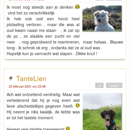
Ik moet nog steeds aan je denken
vind het zo verschrikkelijk
Ik heb ook ooit een hond heel
plotseling verloren , maar die was al
oud kwam naast me staan , ik zat op
de pc , ze slaakte een zucht en viel
neer , nog geprobeerd te reanimeren, maar helaas . Blauwe
tong . Ik schrok ok erg , ondanks dat ze al oud was .
Hopelijk kun je vannacht wat slapen . Dikke knuf !
TanteLien
+0
" quote "
23 februari 2021 om 23:48
Ach wat ontzettend verdrietig. Maar wat
vertederend dat hij je nog even wat
lieve afscheidslikjes gegeven heeft.
Hij neemt je niks kwalijk, de liefde was
er tot het laatste moment.
Heeeel veel sterkte toegewenst