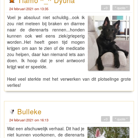
Tiamo ^_^ Dyuna
+0
" quote "
24 februari 2021 om 13:35
Voel je absoluut niet schuldig...ook ik
zou niet meteen bij braken en diarree
naar de dierenarts rennen...honden
kunnen ook wel eens ziek/grieperig
worden..Het heeft geen tijd mogen
krijgen om aan te zien of de medicatie
zou helpen, daar kan niemand iets aan
doen. Ik hoop dat je snel antwoord
krijgt wat er speelde.
Heel veel sterkte met het verwerken van dit plotselinge grote
verlies!
Bulleke
+0
" quote "
24 februari 2021 om 16:13
Wat een afschuwelijk verhaal. Dit had je
niet kunnen voorkomen, de dierenarts