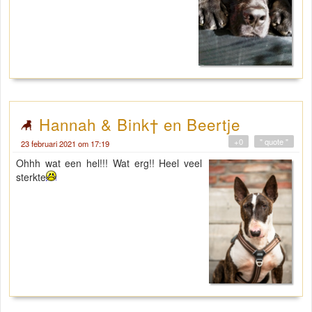
Hannah & Bink† en Beertje
+0
" quote "
23 februari 2021 om 17:19
Ohhh wat een hel!!! Wat erg!! Heel veel
sterkte