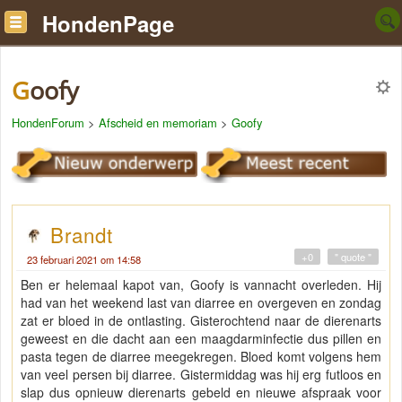
HondenPage
Goofy
HondenForum
>
Afscheid en memoriam
>
Goofy
Brandt
+0
" quote "
23 februari 2021 om 14:58
Ben er helemaal kapot van, Goofy is vannacht overleden. Hij
had van het weekend last van diarree en overgeven en zondag
zat er bloed in de ontlasting. Gisterochtend naar de dierenarts
geweest en die dacht aan een maagdarminfectie dus pillen en
pasta tegen de diarree meegekregen. Bloed komt volgens hem
van veel persen bij diarree. Gistermiddag was hij erg futloos en
slap dus opnieuw dierenarts gebeld en nieuwe afspraak voor