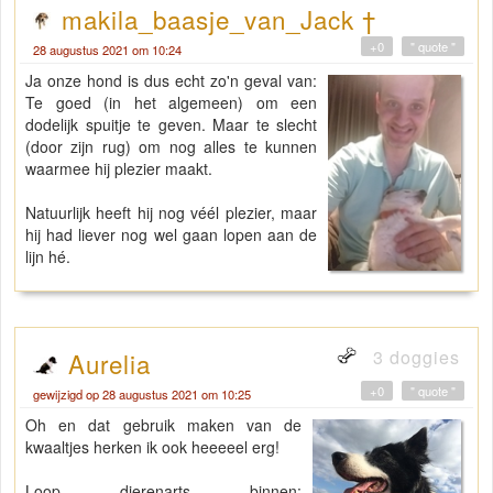
makila_baasje_van_Jack †
+0
" quote "
28 augustus 2021 om 10:24
Ja onze hond is dus echt zo'n geval van:
Te goed (in het algemeen) om een
dodelijk spuitje te geven. Maar te slecht
(door zijn rug) om nog alles te kunnen
waarmee hij plezier maakt.
Natuurlijk heeft hij nog véél plezier, maar
hij had liever nog wel gaan lopen aan de
lijn hé.
3 doggies
Aurelia
+0
" quote "
gewijzigd op 28 augustus 2021 om 10:25
Oh en dat gebruik maken van de
kwaaltjes herken ik ook heeeeel erg!
Loop dierenarts binnen: