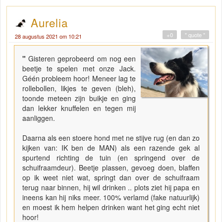
Aurelia
+0
" quote "
28 augustus 2021 om 10:21
"
Gisteren geprobeerd om nog een
beetje te spelen met onze Jack.
Géén probleem hoor! Meneer lag te
rollebollen, likjes te geven (bleh),
toonde meteen zijn buikje en ging
dan lekker knuffelen en tegen mij
aanliggen.
Daarna als een stoere hond met ne stijve rug (en dan zo
kijken van: IK ben de MAN) als een razende gek al
spurtend richting de tuin (en springend over de
schuifraamdeur). Beetje plassen, gevoeg doen, blaffen
op ik weet niet wat, springt dan over de schuifraam
terug naar binnen, hij wil drinken .. plots ziet hij papa en
ineens kan hij niks meer. 100% verlamd (fake natuurlijk)
en moest ik hem helpen drinken want het ging echt niet
hoor!