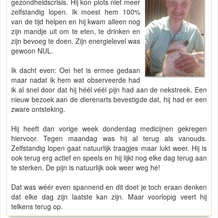
gezondheidscrisis. Hij kon plots niet meer
zelfstandig lopen. Ik moest hem 100%
van de tijd helpen en hij kwam alleen nog
zijn mandje uit om te eten, te drinken en
zijn bevoeg te doen. Zijn energielevel was
gewoon NUL.
Ik dacht even: Oei het is ermee gedaan
maar nadat ik hem wat observeerde had
ik al snel door dat hij héél véél pijn had aan de nekstreek. Een
nieuw bezoek aan de dierenarts bevestigde dat, hij had er een
zware ontsteking.
Hij heeft dan vorige week donderdag medicijnen gekregen
hiervoor. Tegen maandag was hij al terug als vanouds.
Zelfstandig lopen gaat natuurlijk traagjes maar lukt weer. Hij is
ook terug erg actief en speels en hij lijkt nog elke dag terug aan
te sterken. De pijn is natuurlijk ook weer weg hé!
Dat was wéér even spannend en dit doet je toch eraan denken
dat elke dag zijn laatste kan zijn. Maar voorlopig veert hij
telkens terug op.