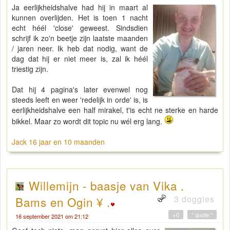
Ja eerlijkheidshalve had hij in maart al
kunnen overlijden. Het is toen 1 nacht
echt héél 'close' geweest. Sindsdien
schrijf ik zo'n beetje zijn laatste maanden
/ jaren neer. Ik heb dat nodig, want de
dag dat hij er niet meer is, zal ik héél
triestig zijn.
Dat hij 4 pagina's later evenwel nog
steeds leeft en weer 'redelijk in orde' is, is
eerlijkheidshalve een half mirakel, t'is echt ne sterke en harde
bikkel. Maar zo wordt dit topic nu wél erg lang.
Jack 16 jaar en 10 maanden
Willemijn - baasje van Vika .
3 doggies
Bams en Ogin ¥ .
+0
" quote "
16 september 2021 om 21:12