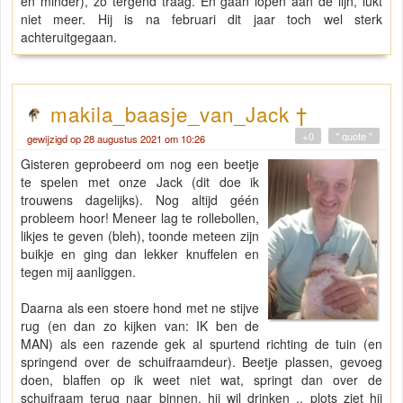
en minder), zo tergend traag. En gaan lopen aan de lijn, lukt
niet meer. Hij is na februari dit jaar toch wel sterk
achteruitgegaan.
makila_baasje_van_Jack †
+0
" quote "
gewijzigd op 28 augustus 2021 om 10:26
Gisteren geprobeerd om nog een beetje
te spelen met onze Jack (dit doe ik
trouwens dagelijks). Nog altijd géén
probleem hoor! Meneer lag te rollebollen,
likjes te geven (bleh), toonde meteen zijn
buikje en ging dan lekker knuffelen en
tegen mij aanliggen.
Daarna als een stoere hond met ne stijve
rug (en dan zo kijken van: IK ben de
MAN) als een razende gek al spurtend richting de tuin (en
springend over de schuifraamdeur). Beetje plassen, gevoeg
doen, blaffen op ik weet niet wat, springt dan over de
schuifraam terug naar binnen, hij wil drinken .. plots ziet hij