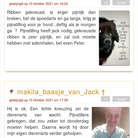
+0
" quote "
gewijzigd op 10 oktober 2021 om 16:24
Ribben gekneusd, is erger pijnlijk dan
breken, bel de spoedarts en ga langs, krijg je
pijnstilling voor je hond...deftig als je morgen
ga ? Pijnstilling heeft jack nodig, gekneusde
ribben is zeer pijnlijk, en zal ook moeite
hebben met ademhalen, bel even Peter.
makila_baasje_van_Jack †
+0
" quote "
gewijzigd op 10 oktober 2021 om 17:39
Hij is ok. Een lichte kneuzing zei de
dierenarts van wacht. Pijnstillers
gekregen, dat zou zeker tot donderdag
moeten helpen. Daarna wordt hij door
mijn eigen dierenarts verder geholpen.