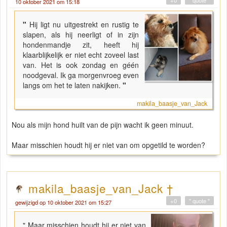
+0
" quote "
10 oktober 2021 om 15:18
"
Hij ligt nu uitgestrekt en rustig te
slapen, als hij neerligt of in zijn
hondenmandje zit, heeft hij
klaarblijkelijk er niet echt zoveel last
van. Het is ook zondag en géén
noodgeval. Ik ga morgenvroeg even
langs om het te laten nakijken.
"
makila_baasje_van_Jack
Nou als mijn hond huilt van de pijn wacht ik geen minuut.
Maar misschien houdt hij er niet van om opgetild te worden?
makila_baasje_van_Jack †
+0
" quote "
gewijzigd op 10 oktober 2021 om 15:27
" Maar misschien houdt hij er niet van