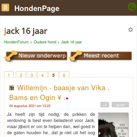
HondenPage
Jack 16 jaar
HondenForum
>
Oudere hond
>
Jack 16 jaar
1
2
3
4
5
6
Willemijn - baasje van Vika .
Bams en Ogin ¥ .
+0
" quote "
24 augustus 2021 om 13:22
Ja heeft zijn tijd nodig, de prikken de
verdoving is best even belastend voor Jack,
maar jijbent er om te helpen dan, wel goed in
de gaten houden he...dat je niet uit het oog