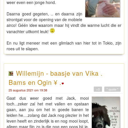
weer even een jonge hond.
Daarna goed gegeten, .. en daarna zijn
strontgat voor de opening van de mobiele
airco! Géén idee waarom maar hij vindt die warme lucht die er
vanachter uitkomt leuk!
En nu ligt meneer met een glimlach van hier tot in Tokio, zijn
roes uit te slapen.
Willemijn - baasje van Vika .
Bams en Ogin ¥ .
+0
" quote "
25 augustus 2021 om 19:38
Gaat dus weer goed met Jack, mooi
toch...zeker zal het met vallen en opstaan
gaan, aan jou om het in goede banen te
leiden he....zolang dat Jack nog plezier in het
leven heeft en zinderlijk is en nog mooi loopt,
alleen maar fijn zo is die nog een poos bij je.