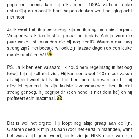
papa en ineens kan hij niks meer. 100% verlamd (fake
natuurlijk) en moest ik hem helpen drinken want het ging echt
niet hoor!
Ja ik weet het, ik moet streng zijn en ik mag hem niet helpen.
Vroeger was ik daarin streng maar nu denk ik: Ach ja, voor die
paar weken of maanden die hij nog heeft? Waarom dan nog
streng zijn? Het beestje wil ook zijn laatste dagen op een leuke
manier afsluiten hé!
PS. Ja ik ben een valsaard. Ik houd hem regelmatig in het oog
terwijl hij mij zelf niet ziet. Hij kan soms wel 100x meer zaken
als hij niet weet dat ik dicht bij hem ben, dan wanneer hij mij
effectief opmerkt, in zijn laatste levensmaanden ben ik niet
streng genoeg, hij begrijpt dit (een hond is niet dom hé) en hij
profiteert echt maximaal.
---
Dat is wel het ergste. Hij loopt nog altijd graag aan de lijn.
Gisteren deed ik mijn jas aan (voor het eerst in maanden, want
het was altijd goed weer), plots zie je NIKS meer van zijn