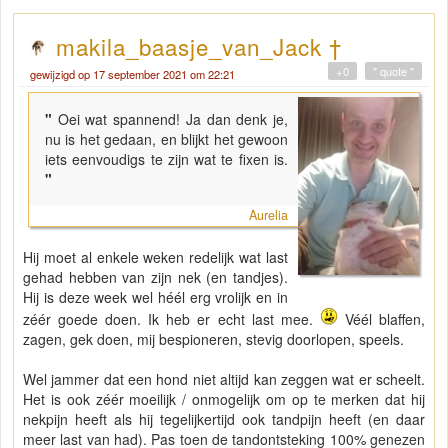
makila_baasje_van_Jack †
+0
" quote "
gewijzigd op 17 september 2021 om 22:21
"
Oei wat spannend! Ja dan denk je,
nu is het gedaan, en blijkt het gewoon
iets eenvoudigs te zijn wat te fixen is.
"
Aurelia
Hij moet al enkele weken redelijk wat last
gehad hebben van zijn nek (en tandjes).
Hij is deze week wel héél erg vrolijk en in
zéér goede doen. Ik heb er echt last mee.
Véél blaffen,
zagen, gek doen, mij bespioneren, stevig doorlopen, speels.
Wel jammer dat een hond niet altijd kan zeggen wat er scheelt.
Het is ook zéér moeilijk / onmogelijk om op te merken dat hij
nekpijn heeft als hij tegelijkertijd ook tandpijn heeft (en daar
meer last van had). Pas toen de tandontsteking 100% genezen