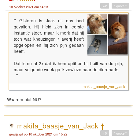
+2
" quote "
10 oktober 2021 om 14:23
"
Gisteren is Jack uit ons bed
gevallen. Hij hield zich in eerste
instantie stoer, maar ik merk dat hij
toch wat kneuzingen / averij heeft
opgelopen en hij zich pijn gedaan
heeft.
Dat is nu al 2x dat ik hem optil en hij huilt van de pijn,
maar volgende week ga ik zowiezo naar de dierenarts.
"
makila_baasje_van_Jack
Waarom niet NU?
makila_baasje_van_Jack †
+0
" quote "
gewijzigd op 10 oktober 2021 om 15:22