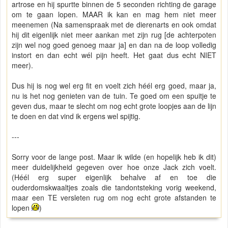
artrose en hij spurtte binnen de 5 seconden richting de garage
om te gaan lopen. MAAR ik kan en mag hem niet meer
meenemen (Na samenspraak met de dierenarts en ook omdat
hij dit eigenlijk niet meer aankan met zijn rug [de achterpoten
zijn wel nog goed genoeg maar ja] en dan na de loop volledig
instort en dan echt wél pijn heeft. Het gaat dus echt NIET
meer).
Dus hij is nog wel erg fit en voelt zich héél erg goed, maar ja,
nu is het nog genieten van de tuin. Te goed om een spuitje te
geven dus, maar te slecht om nog echt grote loopjes aan de lijn
te doen en dat vind ik ergens wel spijtig.
---
Sorry voor de lange post. Maar ik wilde (en hopelijk heb ik dit)
meer duidelijkheid gegeven over hoe onze Jack zich voelt.
(Héél erg super eigenlijk behalve af en toe die
ouderdomskwaaltjes zoals die tandontsteking vorig weekend,
maar een TE versleten rug om nog echt grote afstanden te
lopen
)