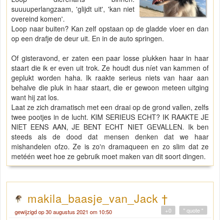
suuuuperlangzaam, 'glijdt uit', 'kan niet
overeind komen'.
Loop naar buiten? Kan zelf opstaan op de gladde vloer en dan
op een drafje de deur uit. En in de auto springen.
Of gisteravond, er zaten een paar losse plukken haar in haar
staart die ik er even uit trok. Ze houdt dus níet van kammen of
geplukt worden haha. Ik raakte serieus niets van haar aan
behalve die pluk in haar staart, die er gewoon meteen uitging
want hij zat los.
Laat ze zich dramatisch met een draai op de grond vallen, zelfs
twee pootjes in de lucht. KIM SERIEUS ECHT? IK RAAKTE JE
NIET EENS AAN, JE BENT ECHT NIET GEVALLEN. Ik ben
steeds als de dood dat mensen denken dat we haar
mishandelen ofzo. Ze is zo'n dramaqueen en zo slim dat ze
metéén weet hoe ze gebruik moet maken van dit soort dingen.
makila_baasje_van_Jack †
+0
" quote "
gewijzigd op 30 augustus 2021 om 10:50