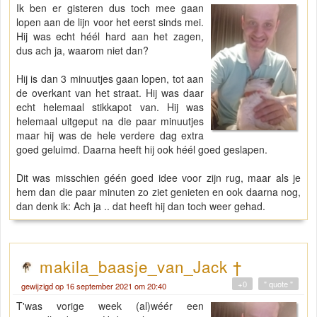
Ik ben er gisteren dus toch mee gaan
lopen aan de lijn voor het eerst sinds mei.
Hij was echt héél hard aan het zagen,
dus ach ja, waarom niet dan?
Hij is dan 3 minuutjes gaan lopen, tot aan
de overkant van het straat. Hij was daar
echt helemaal stikkapot van. Hij was
helemaal uitgeput na die paar minuutjes
maar hij was de hele verdere dag extra
goed geluimd. Daarna heeft hij ook héél goed geslapen.
Dit was misschien géén goed idee voor zijn rug, maar als je
hem dan die paar minuten zo ziet genieten en ook daarna nog,
dan denk ik: Ach ja .. dat heeft hij dan toch weer gehad.
makila_baasje_van_Jack †
+0
" quote "
gewijzigd op 16 september 2021 om 20:40
T'was vorige week (al)wéér een