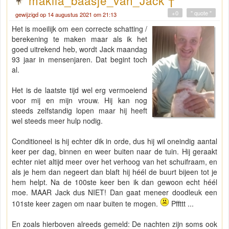
makila_baasje_van_Jack †
+0
" quote "
gewijzigd op 14 augustus 2021 om 21:13
Het is moeilijk om een correcte schatting /
berekening te maken maar als ik het
goed uitrekend heb, wordt Jack maandag
93 jaar in mensenjaren. Dat begint toch
al.
Het is de laatste tijd wel erg vermoeiend
voor mij en mijn vrouw. Hij kan nog
steeds zelfstandig lopen maar hij heeft
wel steeds meer hulp nodig.
Conditioneel is hij echter dik in orde, dus hij wil oneindig aantal
keer per dag, binnen en weer buiten naar de tuin. Hij geraakt
echter niet altijd meer over het verhoog van het schuifraam, en
als je hem dan negeert dan blaft hij héél de buurt bijeen tot je
hem helpt. Na de 100ste keer ben ik dan gewoon echt héél
moe. MAAR Jack dus NIET! Dan gaat meneer doodleuk een
101ste keer zagen om naar buiten te mogen.
Pffttt ...
En zoals hierboven alreeds gemeld: De nachten zijn soms ook