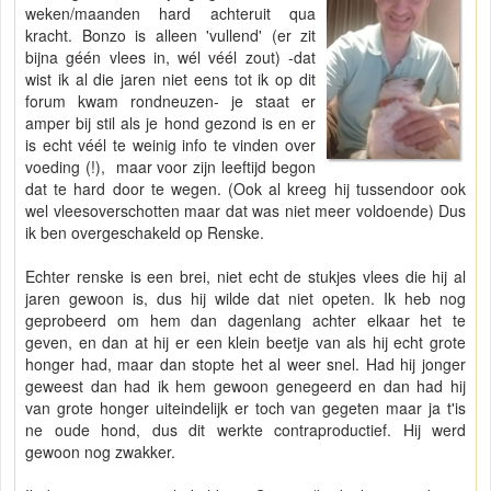
weken/maanden hard achteruit qua
kracht. Bonzo is alleen 'vullend' (er zit
bijna géén vlees in, wél véél zout) -dat
wist ik al die jaren niet eens tot ik op dit
forum kwam rondneuzen- je staat er
amper bij stil als je hond gezond is en er
is echt véél te weinig info te vinden over
voeding (!), maar voor zijn leeftijd begon
dat te hard door te wegen. (Ook al kreeg hij tussendoor ook
wel vleesoverschotten maar dat was niet meer voldoende) Dus
ik ben overgeschakeld op Renske.
Echter renske is een brei, niet echt de stukjes vlees die hij al
jaren gewoon is, dus hij wilde dat niet opeten. Ik heb nog
geprobeerd om hem dan dagenlang achter elkaar het te
geven, en dan at hij er een klein beetje van als hij echt grote
honger had, maar dan stopte het al weer snel. Had hij jonger
geweest dan had ik hem gewoon genegeerd en dan had hij
van grote honger uiteindelijk er toch van gegeten maar ja t'is
ne oude hond, dus dit werkte contraproductief. Hij werd
gewoon nog zwakker.