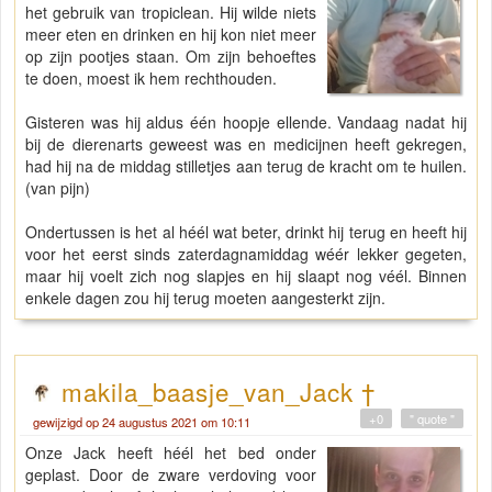
het gebruik van tropiclean. Hij wilde niets
meer eten en drinken en hij kon niet meer
op zijn pootjes staan. Om zijn behoeftes
te doen, moest ik hem rechthouden.
Gisteren was hij aldus één hoopje ellende. Vandaag nadat hij
bij de dierenarts geweest was en medicijnen heeft gekregen,
had hij na de middag stilletjes aan terug de kracht om te huilen.
(van pijn)
Ondertussen is het al héél wat beter, drinkt hij terug en heeft hij
voor het eerst sinds zaterdagnamiddag wéér lekker gegeten,
maar hij voelt zich nog slapjes en hij slaapt nog véél. Binnen
enkele dagen zou hij terug moeten aangesterkt zijn.
makila_baasje_van_Jack †
+0
" quote "
gewijzigd op 24 augustus 2021 om 10:11
Onze Jack heeft héél het bed onder
geplast. Door de zware verdoving voor