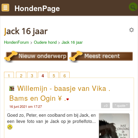
HondenPage
Jack 16 jaar
HondenForum
>
Oudere hond
>
Jack 16 jaar
1
2
3
4
5
6
Willemijn - baasje van Vika .
Bams en Ogin ¥ .
+0
" quote "
16 juni 2021 om 17:27
Goed zo, Peter, een coolband om bij Jack, en
een lieve foto van je Jack op je profielfoto...