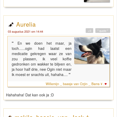
Aurelia
+0
" quote "
03 augustus 2021 om 14:44
"
En we doen het maar, ja
toch......ogin had laatst een
medicatie gekregen waar ze van
zou plassen, ik veel koffie
gedronken om wakker te blijven en,
ja hoor half drie, nee Ogin niet maar
ik moest er snachts uit, hahaha....
"
Willemijn _ baasje van Ozjin _ Bams ¥ .
Hahahaha! Dat kan ook ja :D