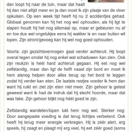
dan loopt hij naar de tuin, maar dat haalt
hij dan niet altijd meer en ja dan moet ik zijn plasje van de vloer
opkuisen. Op een week tijd heeft hij nu 2 accidentjes gehad.
Globaal genomen kan hij het nog wel ophouden, als hij ligt te
slapen houdt hij het nog allemaal op, maar er gebeuren nu af
en toe dus wel ongelukjes eens hij wakker is en naar buiten wil
lopen. Zijn stront/gevoeg kan hij wel nog goed ophouden.
Voorts: zijn gezichtsvermogen gaat verder achteruit. Hij loopt
overal tegen omdat hij nog enkel wat schaduwen kan zien. Ook
zijn reukzin is héél hard achteruit gegaan. Hij eet nog wel
zelfstandig, maar dan ligt de helft naast zijn bord en moet ik
hem alsnog helpen door alles terug op het bord te leggen
zodat hij verder kan eten. De laatste restjes voeder ik hem dan
want hij ruikt en ziet zijn eten niet meer. Zijn gehoor is getest
geweest want ik had de indruk dat hij slecht hoorde, maar dat
was fake. Zijn gehoor blijkt nog héél goed te zijn.
Zelfstandig wandelen/lopen lukt hem nog wel. Sterker nog:
Door aangepaste voeding is dat terug lichtjes verbeterd. Ook
heeft hij terug meer energie verkregen. Hij is zéér alert, erg
speels, hij zaagt en plaagt mij erg veel, hij eet zéér goed (soms