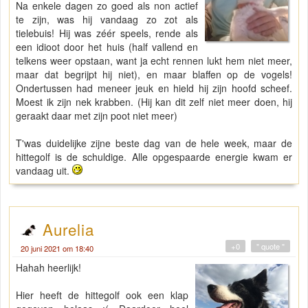
Na enkele dagen zo goed als non actief
te zijn, was hij vandaag zo zot als
tielebuis! Hij was zéér speels, rende als
een idioot door het huis (half vallend en
telkens weer opstaan, want ja echt rennen lukt hem niet meer,
maar dat begrijpt hij niet), en maar blaffen op de vogels!
Ondertussen had meneer jeuk en hield hij zijn hoofd scheef.
Moest ik zijn nek krabben. (Hij kan dit zelf niet meer doen, hij
geraakt daar met zijn poot niet meer)
T'was duidelijke zijne beste dag van de hele week, maar de
hittegolf is de schuldige. Alle opgespaarde energie kwam er
vandaag uit.
Aurelia
+0
" quote "
20 juni 2021 om 18:40
Hahah heerlijk!
Hier heeft de hittegolf ook een klap