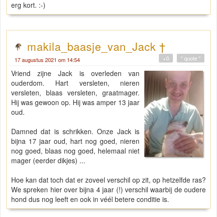
erg kort. :-)
makila_baasje_van_Jack †
+0
" quote "
17 augustus 2021 om 14:54
Vriend zijne Jack is overleden van
ouderdom. Hart versleten, nieren
versleten, blaas versleten, graatmager.
Hij was gewoon op. Hij was amper 13 jaar
oud.
Damned dat is schrikken. Onze Jack is
bijna 17 jaar oud, hart nog goed, nieren
nog goed, blaas nog goed, helemaal niet
mager (eerder dikjes) ...
Hoe kan dat toch dat er zoveel verschil op zit, op hetzelfde ras?
We spreken hier over bijna 4 jaar (!) verschil waarbij de oudere
hond dus nog leeft en ook in véél betere conditie is.