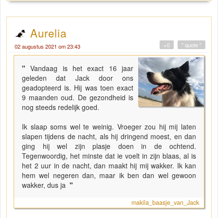
Aurelia
+0
" quote "
02 augustus 2021 om 23:43
"
Vandaag is het exact 16 jaar
geleden dat Jack door ons
geadopteerd is. Hij was toen exact
9 maanden oud. De gezondheid is
nog steeds redelijk goed.
Ik slaap soms wel te weinig. Vroeger zou hij mij laten
slapen tijdens de nacht, als hij dringend moest, en dan
ging hij wel zijn plasje doen in de ochtend.
Tegenwoordig, het minste dat ie voelt in zijn blaas, al is
het 2 uur in de nacht, dan maakt hij mij wakker. Ik kan
hem wel negeren dan, maar ik ben dan wel gewoon
wakker, dus ja
"
makila_baasje_van_Jack