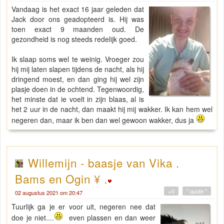
Vandaag is het exact 16 jaar geleden dat
Jack door ons geadopteerd is. Hij was
toen exact 9 maanden oud. De
gezondheid is nog steeds redelijk goed.
Ik slaap soms wel te weinig. Vroeger zou
hij mij laten slapen tijdens de nacht, als hij
dringend moest, en dan ging hij wel zijn
plasje doen in de ochtend. Tegenwoordig,
het minste dat ie voelt in zijn blaas, al is
het 2 uur in de nacht, dan maakt hij mij wakker. Ik kan hem wel
negeren dan, maar ik ben dan wel gewoon wakker, dus ja
Willemijn - baasje van Vika .
Bams en Ogin ¥ .
+0
" quote "
02 augustus 2021 om 20:47
Tuurlijk ga je er voor uit, negeren nee dat
doe je niet....
even plassen en dan weer