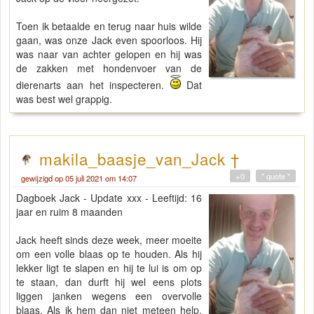
Toen ik betaalde en terug naar huis wilde
gaan, was onze Jack even spoorloos. Hij
was naar van achter gelopen en hij was
de zakken met hondenvoer van de
dierenarts aan het inspecteren.
Dat
was best wel grappig.
makila_baasje_van_Jack †
+0
" quote "
gewijzigd op 05 juli 2021 om 14:07
Dagboek Jack - Update xxx - Leeftijd: 16
jaar en ruim 8 maanden
Jack heeft sinds deze week, meer moeite
om een volle blaas op te houden. Als hij
lekker ligt te slapen en hij te lui is om op
te staan, dan durft hij wel eens plots
liggen janken wegens een overvolle
blaas. Als ik hem dan niet meteen help,