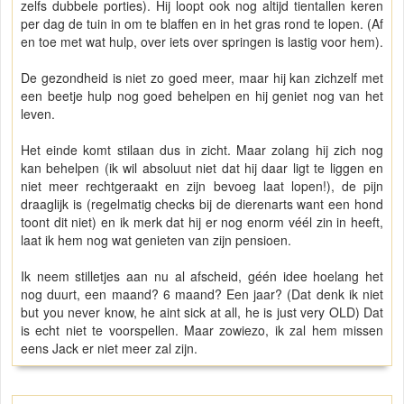
zelfs dubbele porties). Hij loopt ook nog altijd tientallen keren
per dag de tuin in om te blaffen en in het gras rond te lopen. (Af
en toe met wat hulp, over iets over springen is lastig voor hem).
De gezondheid is niet zo goed meer, maar hij kan zichzelf met
een beetje hulp nog goed behelpen en hij geniet nog van het
leven.
Het einde komt stilaan dus in zicht. Maar zolang hij zich nog
kan behelpen (ik wil absoluut niet dat hij daar ligt te liggen en
niet meer rechtgeraakt en zijn bevoeg laat lopen!), de pijn
draaglijk is (regelmatig checks bij de dierenarts want een hond
toont dit niet) en ik merk dat hij er nog enorm véél zin in heeft,
laat ik hem nog wat genieten van zijn pensioen.
Ik neem stilletjes aan nu al afscheid, géén idee hoelang het
nog duurt, een maand? 6 maand? Een jaar? (Dat denk ik niet
but you never know, he aint sick at all, he is just very OLD) Dat
is echt niet te voorspellen. Maar zowiezo, ik zal hem missen
eens Jack er niet meer zal zijn.