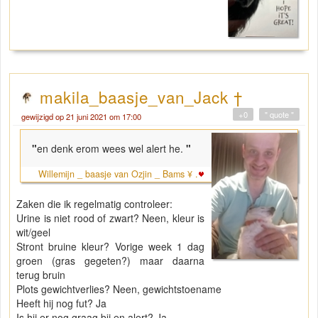
makila_baasje_van_Jack †
+0
" quote "
gewijzigd op 21 juni 2021 om 17:00
"
en denk erom wees wel alert he.
"
Willemijn _ baasje van Ozjin _ Bams ¥ .
Zaken die ik regelmatig controleer:
Urine is niet rood of zwart? Neen, kleur is
wit/geel
Stront bruine kleur? Vorige week 1 dag
groen (gras gegeten?) maar daarna
terug bruin
Plots gewichtverlies? Neen, gewichtstoename
Heeft hij nog fut? Ja
Is hij er nog graag bij en alert? Ja