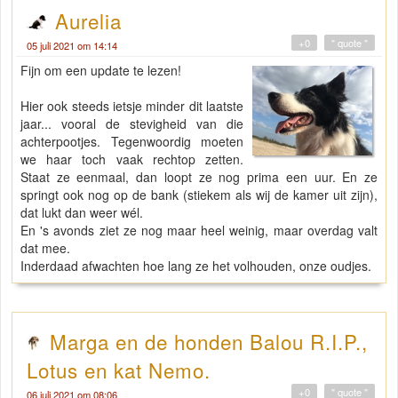
Aurelia
+0
" quote "
05 juli 2021 om 14:14
Fijn om een update te lezen!
Hier ook steeds ietsje minder dit laatste
jaar... vooral de stevigheid van die
achterpootjes. Tegenwoordig moeten
we haar toch vaak rechtop zetten.
Staat ze eenmaal, dan loopt ze nog prima een uur. En ze
springt ook nog op de bank (stiekem als wij de kamer uit zijn),
dat lukt dan weer wél.
En 's avonds ziet ze nog maar heel weinig, maar overdag valt
dat mee.
Inderdaad afwachten hoe lang ze het volhouden, onze oudjes.
Marga en de honden Balou R.I.P.,
Lotus en kat Nemo.
+0
" quote "
06 juli 2021 om 08:06