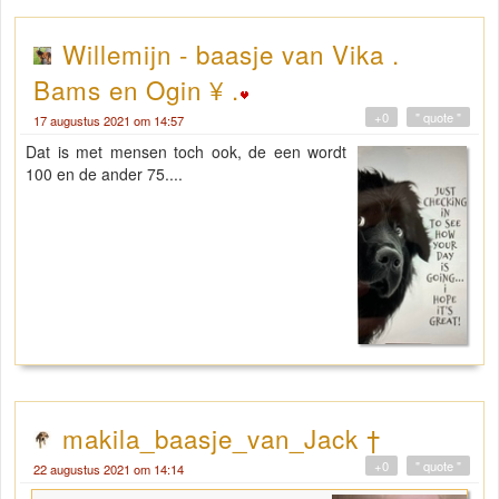
Willemijn - baasje van Vika .
Bams en Ogin ¥ .
+0
" quote "
17 augustus 2021 om 14:57
Dat is met mensen toch ook, de een wordt
100 en de ander 75....
makila_baasje_van_Jack †
+0
" quote "
22 augustus 2021 om 14:14