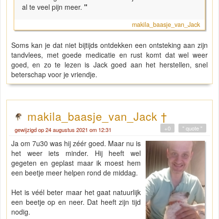
al te veel pijn meer.
"
makila_baasje_van_Jack
Soms kan je dat niet bijtijds ontdekken een ontsteking aan zijn
tandvlees, met goede medicatie en rust komt dat wel weer
goed, en zo te lezen is Jack goed aan het herstellen, snel
beterschap voor je vriendje.
makila_baasje_van_Jack †
+0
" quote "
gewijzigd op 24 augustus 2021 om 12:31
Ja om 7u30 was hij zéér goed. Maar nu is
het weer iets minder. Hij heeft wel
gegeten en geplast maar ik moest hem
een beetje meer helpen rond de middag.
Het is véél beter maar het gaat natuurlijk
een beetje op en neer. Dat heeft zijn tijd
nodig.