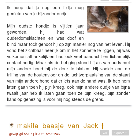
Ik hoop dat je nog een tijdje mag
genieten van je bijzonder oudje.
Mijn oudste hondje is vijftien jaar
geworden, hij had wat
ouderdomsklachten en was doof en
blind maar toch genoot hij op zijn manier nog van het leven. Hij
vond het zichtbaar heerlijk om in het zonnetje te liggen, hij was
volkomen afhankelijk en had ook veel aandacht en lichamelijk
contact nodig. Maar als de bel ging stond hij als van ouds met
mijn andere hond bij de deur te blaffen. Hij voelde aan de
trilling van de houtenvloer en de luchtverplaatsing van de staart
van mijn andere hond dat er iets aan de hand was. Ik heb hem
laten gaan toen hij pijn kreeg, ook mijn andere oudje van bijna
twaalf jaar heb ik laten gaan toen ze pijn kreeg, pijn zonder
kans op genezing is voor mij nog steeds de grens.
makila_baasje_van_Jack †
+0
" quote "
gewijzigd op 07 juli 2021 om 21:46