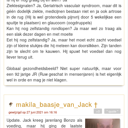
Ziektesignalen? Ja, Geriatrisch vasculair syndroom, maar dit is
géén dodelijk ziekte, medicijnen bestaan niet en ja ook artrose
in de rug (Hij is wel grotendeels pijnvrij door 5 wekelijkse een
spuitje te plaatsen) en glaucoom (oogdruppels)
Kan hij nog zelfstandig rondlopen? Ja maar wel zo traag als
een slak dezer dagen en met moeite
Eet hij nog zelfstandig? Ja, maar het moet echt zacht voedsel
zijn of kleine stukjes die hij meteen kan doorslikken. Zijn tanden
zijn te slecht om te kauwen. Hij spuwt het voedsel dan nog
liever terug uit.
Globaal gezondheidsbeeld? Niet super natuurlijk, maar voor
een 92 jarige JR (Ruw geschat in mensenjaren) is het eigenlijk
wel in orde en mag je niet klagen.
makila_baasje_van_Jack †
+0
" quote "
gewijzigd op 27 juni 2021 om 16:16
Update. Jack kreeg jarenlang Bonzo als
voeding, maar hij ging de laatste