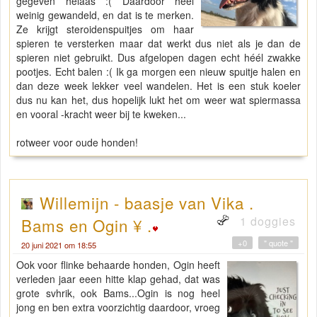
gegeven helaas :( Daardoor heel
weinig gewandeld, en dat is te merken.
Ze krijgt steroidenspuitjes om haar
spieren te versterken maar dat werkt dus niet als je dan de
spieren niet gebruikt. Dus afgelopen dagen echt héél zwakke
pootjes. Echt balen :( Ik ga morgen een nieuw spuitje halen en
dan deze week lekker veel wandelen. Het is een stuk koeler
dus nu kan het, dus hopelijk lukt het om weer wat spiermassa
en vooral -kracht weer bij te kweken...
rotweer voor oude honden!
Willemijn - baasje van Vika .
1 doggies
Bams en Ogin ¥ .
+0
" quote "
20 juni 2021 om 18:55
Ook voor flinke behaarde honden, Ogin heeft
verleden jaar eeen hitte klap gehad, dat was
grote svhrik, ook Bams...Ogin is nog heel
jong en ben extra voorzichtig daardoor, vroeg