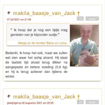
makila_baasje_van_Jack †
+0
" quote "
07 juli 2021 om 21:49
"
Ik hoop dat je nog een tijdje mag
genieten van je bijzonder oudje.
"
Marga en de honden Balou en Lotus.
Bedankt, ik hoop het ook, maar we zullen
wel zien waar het schip strand. Hij staat
de laatste tijd alvast terug dikker na
aangepaste en betere voeding (5,9 kg)
en hij is terug actiever dan tijdens de
winter.
makila_baasje_van_Jack †
+0
" quote "
gewijzigd op 02 augustus 2021 om 20:25