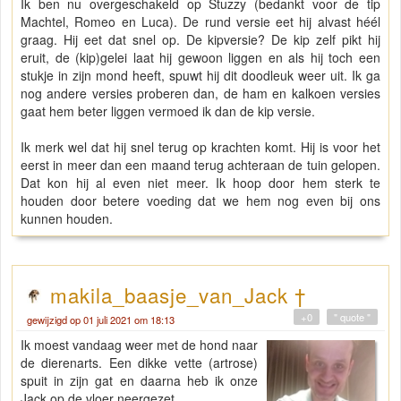
Ik ben nu overgeschakeld op Stuzzy (bedankt voor de tip
Machtel, Romeo en Luca). De rund versie eet hij alvast héél
graag. Hij eet dat snel op. De kipversie? De kip zelf pikt hij
eruit, de (kip)gelei laat hij gewoon liggen en als hij toch een
stukje in zijn mond heeft, spuwt hij dit doodleuk weer uit. Ik ga
nog andere versies proberen dan, de ham en kalkoen versies
gaat hem beter liggen vermoed ik dan de kip versie.
Ik merk wel dat hij snel terug op krachten komt. Hij is voor het
eerst in meer dan een maand terug achteraan de tuin gelopen.
Dat kon hij al even niet meer. Ik hoop door hem sterk te
houden door betere voeding dat we hem nog even bij ons
kunnen houden.
makila_baasje_van_Jack †
+0
" quote "
gewijzigd op 01 juli 2021 om 18:13
Ik moest vandaag weer met de hond naar
de dierenarts. Een dikke vette (artrose)
spuit in zijn gat en daarna heb ik onze
Jack op de vloer neergezet.