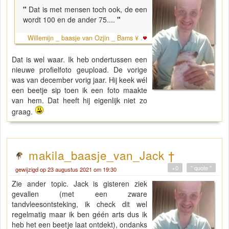
"
Dat is met mensen toch ook, de een
wordt 100 en de ander 75....
"
Willemijn _ baasje van Ozjin _ Bams ¥ .
Dat is wel waar. Ik heb ondertussen een
nieuwe profielfoto geupload. De vorige
was van december vorig jaar. Hij keek wél
een beetje sip toen ik een foto maakte
van hem. Dat heeft hij eigenlijk niet zo
graag.
makila_baasje_van_Jack †
+0
" quote "
gewijzigd op 23 augustus 2021 om 19:30
Zie ander topic. Jack is gisteren ziek
gevallen (met een zware
tandvleesontsteking, ik check dit wel
regelmatig maar ik ben géén arts dus ik
heb het een beetje laat ontdekt), ondanks