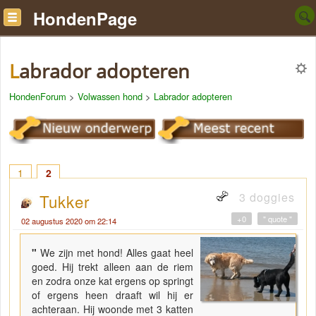
HondenPage
Labrador adopteren
HondenForum
>
Volwassen hond
>
Labrador adopteren
1
2
3 doggies
Tukker
+0
" quote "
02 augustus 2020 om 22:14
"
We zijn met hond! Alles gaat heel
goed. Hij trekt alleen aan de riem
en zodra onze kat ergens op springt
of ergens heen draaft wil hij er
achteraan. Hij woonde met 3 katten