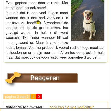
Even gepiept maar daarna rustig. Met
de kat gaat het ook beter!
Ik merk dat ik aan veel dingen moet
wennen die ik niet had voorzien ( in
positieve zin hoor!!
). Bijvoorbeeld de
pootjes die op de grond tikken, het
gevolgd worden in huis ( dit word
waarschijnlijk minder wanneer hij wat
meer gewend is). Maar ik vind het zo
leuk allemaal. Voor nu probeer ik vooral rust en regelmaat aan
te houden en er te zijn voor hem! Af en toe een plasje in huis,
maar dat moet ook gewoon rustig weer aangeleerd worden!
pagina 2 van 2
1
2
Volgende forumvraag:
hond van 12 met medicatie?