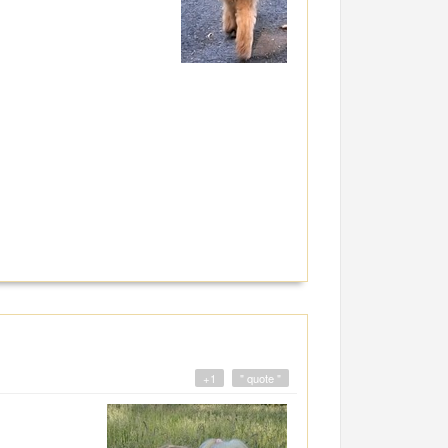
+1
" quote "