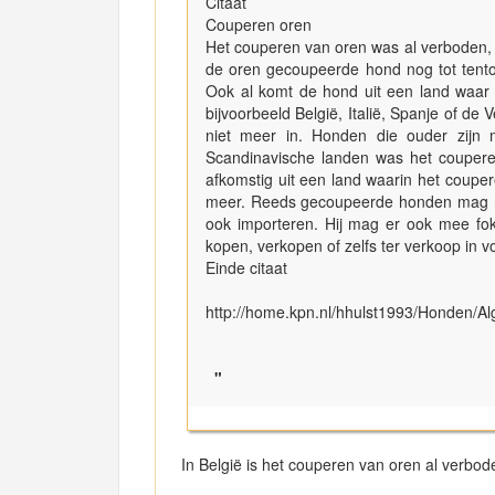
Citaat
Couperen oren
Het couperen van oren was al verboden, en
de oren gecoupeerde hond nog tot tento
Ook al komt de hond uit een land waar 
bijvoorbeeld België, Italië, Spanje of de
niet meer in. Honden die ouder zijn
Scandinavische landen was het couper
afkomstig uit een land waarin het coup
meer. Reeds gecoupeerde honden mag me
ook importeren. Hij mag er ook mee fo
kopen, verkopen of zelfs ter verkoop in
Einde citaat
http://home.kpn.nl/hhulst1993/Honden/Al
"
In België is het couperen van oren al verbod