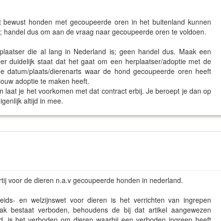
et bewust honden met gecoupeerde oren in het buitenland kunnen
; handel dus om aan de vraag naar gecoupeerde oren te voldoen.
laatser die al lang in Nederland is; geen handel dus. Maak een
er duidelijk staat dat het gaat om een herplaatser/adoptie met de
 de datum/plaats/dierenarts waar de hond gecoupeerde oren heeft
jouw adoptie te maken heeft.
an laat je het voorkomen met dat contract erbij. Je beroept je dan op
enlijk altijd in mee.
rtij voor de dieren n.a.v gecoupeerde honden in nederland.
ds- en welzijnswet voor dieren is het verrichten van ingrepen
k bestaat verboden, behoudens de bij dat artikel aangewezen
id, is het verboden om dieren waarbij een verboden ingreep heeft