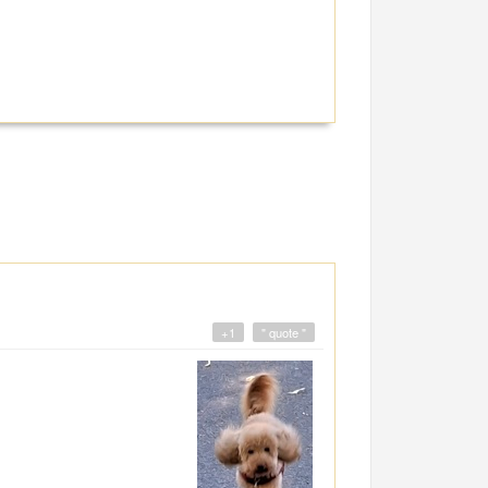
+1
" quote "