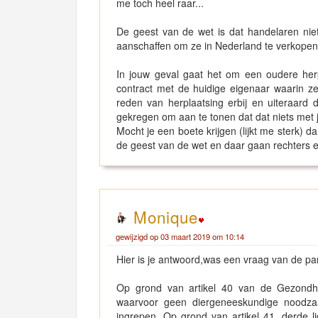
me toch heel raar...
De geest van de wet is dat handelaren ni
aanschaffen om ze in Nederland te verkopen
In jouw geval gaat het om een oudere herp
contract met de huidige eigenaar waarin ze
reden van herplaatsing erbij en uiteraard
gekregen om aan te tonen dat dat niets met 
Mocht je een boete krijgen (lijkt me sterk) d
de geest van de wet en daar gaan rechters eig
Monique
gewijzigd op 03 maart 2019 om 10:14
Hier is je antwoord,was een vraag van de pa
Op grond van artikel 40 van de Gezondhei
waarvoor geen diergeneeskundige noodzaa
ingrepen. Op grond van artikel 41, derde l