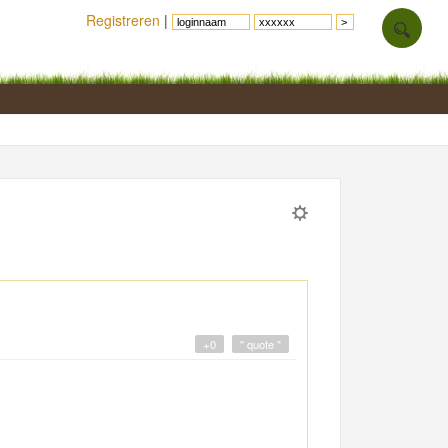
Registreren
|
+0
" quote "