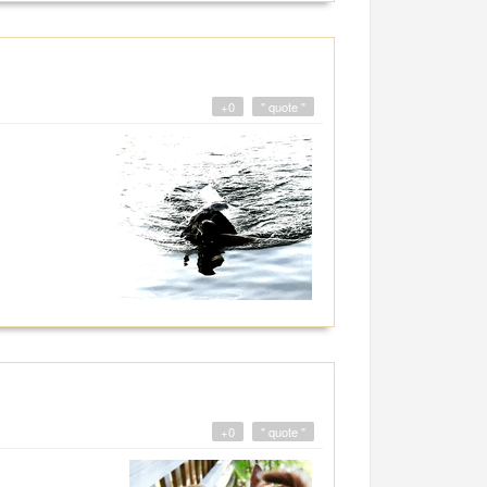
+0
" quote "
+0
" quote "