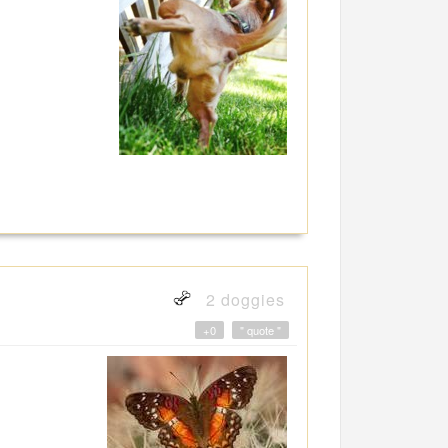
2 doggies
+0
" quote "