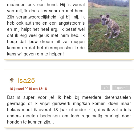
maanden ook een hond. Hij is vooral
van mij, ik doe alles voor en met hem.
Zijn verantwoordelijkheid ligt bij mij. Ik
heb ook autisme en een angststoornis
en mij helpt het heel erg. Ik besef wel
dat ik erg veel geluk met hem heb. Ik
hoop dat jouw droom uit zal mogen
komen en dat het dierenpension je de
kans wil geven om te helpen!
Isa25
+0
" quote "
16 januari 2019 om 18:18
Dat is super voor je! Ik heb bij meerdere dierenasielen
gevraagd of ik vrijwilligerswerk mag/kan komen doen maar
helaas moet ik overal 18 jaar of ouder zijn, dus ik zal a iets
anders moeten bedenken om toch regelmatig omringt door
honden te kunnen zijn...