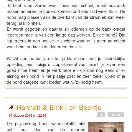
Jij bent rond vieren weer thuis van school, moet huiswerk
maken en leren, je ouders komen rond etenstijd weer thuis. De
hond mag plassen aan de overkant van de straat en kan weer
terug naar binnen.
Er wordt gegeten en daarna zit iedereen op de bank omdat
iedereen moe is van een lange dag werken. En de hond? Die
ligt ergens in een hoekje te zuchten want er is geen aandacht
voor hem, ondanks dat iedereen thuis is.
Wacht een aantal jaren tot je klaar bent met je uiteindelijke
opleiding, een huisje of appartement voor jezelf, je leven een
goed ritme heeft en je werk hebt en kijk dan nog eens of er
alsnog een hond in het plaatje past en zeer zeker kijken of je
de hond datgene kunt bieden wat hij/zij nodig heeft.
Hannah & Bink† en Beertje
+0
" quote "
07 oktober 2018 om 22:56
De psycholoog heeft waarschijnlijk niet
echt een idee van de enorme