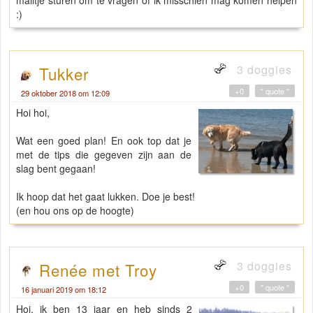
mailtje sturen om te vragen of ik misschien mag komen helpen
:)
3 doggies
Tukker
+0
" quote "
29 oktober 2018 om 12:09
Hoi hoi,
Wat een goed plan! En ook top dat je
met de tips die gegeven zijn aan de
slag bent gegaan!
Ik hoop dat het gaat lukken. Doe je best!
(en hou ons op de hoogte)
3 doggies
Renée met Troy
+0
" quote "
16 januari 2019 om 18:12
Hoi, ik ben 13 jaar en heb sinds 2