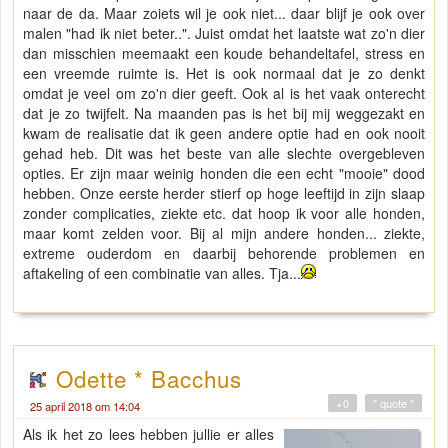
naar de da. Maar zoiets wil je ook niet... daar blijf je ook over
malen "had ik niet beter..". Juist omdat het laatste wat zo'n dier
dan misschien meemaakt een koude behandeltafel, stress en
een vreemde ruimte is. Het is ook normaal dat je zo denkt
omdat je veel om zo'n dier geeft. Ook al is het vaak onterecht
dat je zo twijfelt. Na maanden pas is het bij mij weggezakt en
kwam de realisatie dat ik geen andere optie had en ook nooit
gehad heb. Dit was het beste van alle slechte overgebleven
opties. Er zijn maar weinig honden die een echt "mooie" dood
hebben. Onze eerste herder stierf op hoge leeftijd in zijn slaap
zonder complicaties, ziekte etc. dat hoop ik voor alle honden,
maar komt zelden voor. Bij al mijn andere honden... ziekte,
extreme ouderdom en daarbij behorende problemen en
aftakeling of een combinatie van alles. Tja...
Odette * Bacchus
+0
" quote "
25 april 2018 om 14:04
Als ik het zo lees hebben jullie er alles