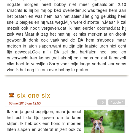
nog.De morgen heeft bobby niet meer gehaald,om 2.10
s'nachts is hij bij mij op bed overleden,ik was tegen hem aan
het praten en was hem aan het aaien.Het ging gelukkig heel
snel,2 piepjes en hij was weg.Mijn wereld stortte in.Maar ik zal
mezelf ook nooit vergeven,dat ik niet eerder doorhad,dat hij
ziek was.Maar ik zag het niet,hij liet niks merken,at en dronk
gewoon.Ik denk ook vaak,had de DA hem s'avonds maar
meteen in laten slapen,want nu zijn zijn laatste uren niet echt
fijn geweest.Ook mijn DA zei dat hartfalen heel snel en
onverwacht kan komen,net als bij een mens en dat ik mezelf
niks hoef te verwijten.Sorry voor mijn lange verhaal.,aar soms
vind ik het nog fijn om over bobby te praten.
six one six
+0
" quote "
08 mei 2018 om 12:53
Ik kan je goed begrijpen, maar je moet
het echt de tijd geven om te laten
slijten. Ik heb ook een hond in moeten
laten slapen en achteraf mijzelf ook zo