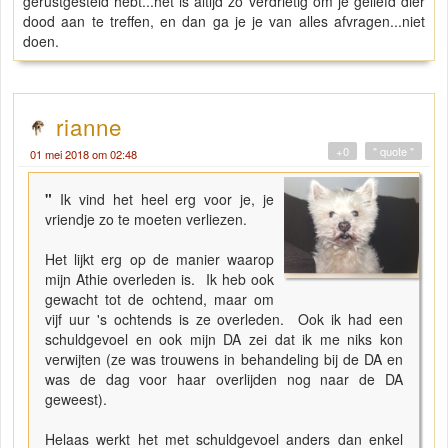
gerustgesteld hebt...het is altijd zo verdrietig om je geliefd dier
dood aan te treffen, en dan ga je je van alles afvragen...niet
doen.
rianne
+0
" quote "
01 mei 2018 om 02:48
"
Ik vind het heel erg voor je, je
vriendje zo te moeten verliezen.
Het lijkt erg op de manier waarop
mijn Athie overleden is. Ik heb ook
gewacht tot de ochtend, maar om
vijf uur 's ochtends is ze overleden. Ook ik had een
schuldgevoel en ook mijn DA zei dat ik me niks kon
verwijten (ze was trouwens in behandeling bij de DA en
was de dag voor haar overlijden nog naar de DA
geweest).
Helaas werkt het met schuldgevoel anders dan enkel