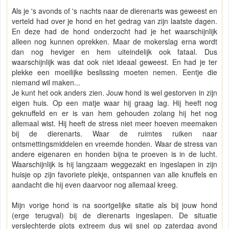
Als je 's avonds of 's nachts naar de dierenarts was geweest en
verteld had over je hond en het gedrag van zijn laatste dagen.
En deze had de hond onderzocht had je het waarschijnlijk
alleen nog kunnen oprekken. Maar de mokerslag erna wordt
dan nog heviger en hem uiteindelijk ook fataal. Dus
waarschijnlijk was dat ook niet ideaal geweest. En had je ter
plekke een moeilijke beslissing moeten nemen. Eentje die
niemand wil maken...
Je kunt het ook anders zien. Jouw hond is wel gestorven in zijn
eigen huis. Op een matje waar hij graag lag. Hij heeft nog
geknuffeld en er is van hem gehouden zolang hij het nog
allemaal wist. Hij heeft de stress niet meer hoeven meemaken
bij de dierenarts. Waar de ruimtes ruiken naar
ontsmettingsmiddelen en vreemde honden. Waar de stress van
andere eigenaren en honden bijna te proeven is in de lucht.
Waarschijnlijk is hij langzaam weggezakt en ingeslapen in zijn
huisje op zijn favoriete plekje, ontspannen van alle knuffels en
aandacht die hij even daarvoor nog allemaal kreeg.
Mijn vorige hond is na soortgelijke sitatie als bij jouw hond
(erge terugval) bij de dierenarts ingeslapen. De situatie
verslechterde plots extreem dus wij snel op zaterdag avond