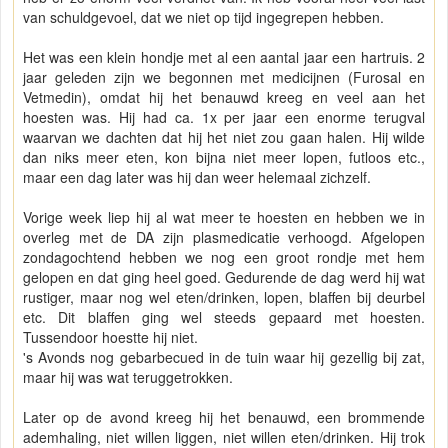
van schuldgevoel, dat we niet op tijd ingegrepen hebben.
Het was een klein hondje met al een aantal jaar een hartruis. 2
jaar geleden zijn we begonnen met medicijnen (Furosal en
Vetmedin), omdat hij het benauwd kreeg en veel aan het
hoesten was. Hij had ca. 1x per jaar een enorme terugval
waarvan we dachten dat hij het niet zou gaan halen. Hij wilde
dan niks meer eten, kon bijna niet meer lopen, futloos etc.,
maar een dag later was hij dan weer helemaal zichzelf.
Vorige week liep hij al wat meer te hoesten en hebben we in
overleg met de DA zijn plasmedicatie verhoogd. Afgelopen
zondagochtend hebben we nog een groot rondje met hem
gelopen en dat ging heel goed. Gedurende de dag werd hij wat
rustiger, maar nog wel eten/drinken, lopen, blaffen bij deurbel
etc. Dit blaffen ging wel steeds gepaard met hoesten.
Tussendoor hoestte hij niet.
's Avonds nog gebarbecued in de tuin waar hij gezellig bij zat,
maar hij was wat teruggetrokken.
Later op de avond kreeg hij het benauwd, een brommende
ademhaling, niet willen liggen, niet willen eten/drinken. Hij trok