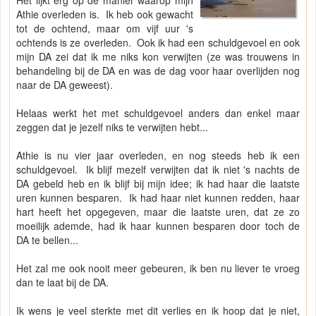
Het lijkt erg op de manier waarop mijn
Athie overleden is. Ik heb ook gewacht
tot de ochtend, maar om vijf uur 's
ochtends is ze overleden. Ook ik had een schuldgevoel en ook
mijn DA zei dat ik me niks kon verwijten (ze was trouwens in
behandeling bij de DA en was de dag voor haar overlijden nog
naar de DA geweest).
Helaas werkt het met schuldgevoel anders dan enkel maar
zeggen dat je jezelf niks te verwijten hebt...
Athie is nu vier jaar overleden, en nog steeds heb ik een
schuldgevoel. Ik blijf mezelf verwijten dat ik niet 's nachts de
DA gebeld heb en ik blijf bij mijn idee; ik had haar die laatste
uren kunnen besparen. Ik had haar niet kunnen redden, haar
hart heeft het opgegeven, maar die laatste uren, dat ze zo
moeilijk ademde, had ik haar kunnen besparen door toch de
DA te bellen...
Het zal me ook nooit meer gebeuren, ik ben nu liever te vroeg
dan te laat bij de DA.
Ik wens je veel sterkte met dit verlies en ik hoop dat je niet,