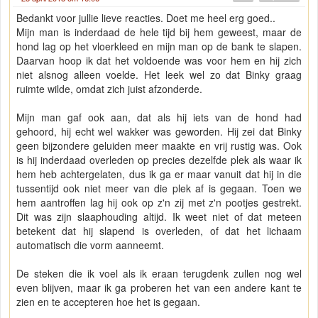
Bedankt voor jullie lieve reacties. Doet me heel erg goed..
Mijn man is inderdaad de hele tijd bij hem geweest, maar de
hond lag op het vloerkleed en mijn man op de bank te slapen.
Daarvan hoop ik dat het voldoende was voor hem en hij zich
niet alsnog alleen voelde. Het leek wel zo dat Binky graag
ruimte wilde, omdat zich juist afzonderde.
Mijn man gaf ook aan, dat als hij iets van de hond had
gehoord, hij echt wel wakker was geworden. Hij zei dat Binky
geen bijzondere geluiden meer maakte en vrij rustig was. Ook
is hij inderdaad overleden op precies dezelfde plek als waar ik
hem heb achtergelaten, dus ik ga er maar vanuit dat hij in die
tussentijd ook niet meer van die plek af is gegaan. Toen we
hem aantroffen lag hij ook op z'n zij met z'n pootjes gestrekt.
Dit was zijn slaaphouding altijd. Ik weet niet of dat meteen
betekent dat hij slapend is overleden, of dat het lichaam
automatisch die vorm aanneemt.
De steken die ik voel als ik eraan terugdenk zullen nog wel
even blijven, maar ik ga proberen het van een andere kant te
zien en te accepteren hoe het is gegaan.