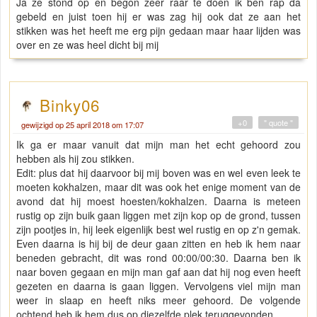
Ja ze stond op en begon zeer raar te doen ik ben rap da
gebeld en juist toen hij er was zag hij ook dat ze aan het
stikken was het heeft me erg pijn gedaan maar haar lijden was
over en ze was heel dicht bij mij
Binky06
+0
" quote "
gewijzigd op 25 april 2018 om 17:07
Ik ga er maar vanuit dat mijn man het echt gehoord zou
hebben als hij zou stikken.
Edit: plus dat hij daarvoor bij mij boven was en wel even leek te
moeten kokhalzen, maar dit was ook het enige moment van de
avond dat hij moest hoesten/kokhalzen. Daarna is meteen
rustig op zijn buik gaan liggen met zijn kop op de grond, tussen
zijn pootjes in, hij leek eigenlijk best wel rustig en op z'n gemak.
Even daarna is hij bij de deur gaan zitten en heb ik hem naar
beneden gebracht, dit was rond 00:00/00:30. Daarna ben ik
naar boven gegaan en mijn man gaf aan dat hij nog even heeft
gezeten en daarna is gaan liggen. Vervolgens viel mijn man
weer in slaap en heeft niks meer gehoord. De volgende
ochtend heb ik hem dus op diezelfde plek teruggevonden.