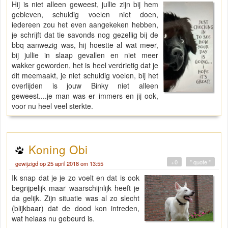
Hij is niet alleen geweest, jullie zijn bij hem
gebleven, schuldig voelen niet doen,
iedereen zou het even aangekeken hebben,
je schrijft dat tie savonds nog gezellig bij de
bbq aanwezig was, hij hoestte al wat meer,
bij jullie in slaap gevallen en niet meer
wakker geworden, het is heel verdrietig dat je
dit meemaakt, je niet schuldig voelen, bij het
overlijden is jouw Binky niet alleen
geweest....je man was er immers en jij ook,
voor nu heel veel sterkte.
Koning Obi
+0
" quote "
gewijzigd op 25 april 2018 om 13:55
Ik snap dat je je zo voelt en dat is ook
begrijpelijk maar waarschijnlijk heeft je
da gelijk. Zijn situatie was al zo slecht
(blijkbaar) dat de dood kon intreden,
wat helaas nu gebeurd is.