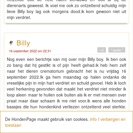
dierenarts geweest. Ik voel me ook zo ontzettend schuldig mijn
lieve Billy boy lag ook morgens dood.ik kom gewoon niet uit
mijn verdriet.
Billy
+0
" quote "
16 september 2022 om 22:31
Nog even een berichtje van mij over mijn Billy boy. Ik ben ook
zo bang dat hij gestikt is of pijn heeft gehad.ik heb hem zelf
naar het dieren crematorium gebracht het is nu vrijdag 16
september 2022.Ik ga hem maandag op halen ondanks de
vreselijke pijn in mijn hart verdriet en schuld gevoel. Heb ik toch
veel herkening gevonden dat maakt het verdriet niet minder ik
loop aleen maar te huilen ook buiten als ik er met mensen over
praat maar daar schaam ik me niet voor.ik wens alle honden
baasjes die hun hondenkind verliezen ontzettend veel sterkte.
Liefs vrouwtje van Billy.
De HondenPage maakt gebruik van cookies.
info
/
verbergen en
toestaan