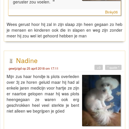
geruster zou voelen.
"
Binky06
Wees gerust hoor hij zal in zijn slaap zijn heen gegaan zo heb
je mensen en kinderen ook die in slapen en weg zijn zonder
meer hij zou wel iet gehoord hebben je man
Nadine
+0
" quote "
gewijzigd op 25 april 2018 om 17:11
Mijn zus haar hondje is plots overleden
over 3j ze horen geluid maar hij had al
enkele jaren medicijn voor hartje ze zijn
er naartoe gelopen maar hij was plots
heengegaan ze waren ook erg
geschrokken heel veel sterkte je bent
niet alleen we begrijpen je góed