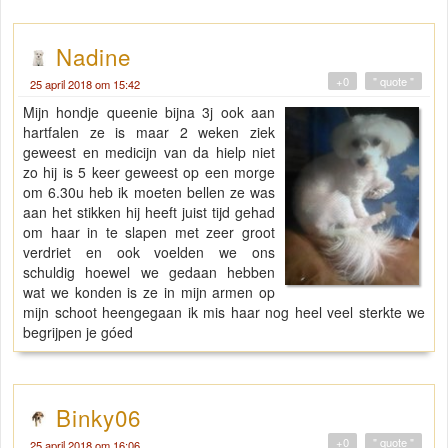
Nadine
+0
" quote "
25 april 2018 om 15:42
Mijn hondje queenie bijna 3j ook aan
hartfalen ze is maar 2 weken ziek
geweest en medicijn van da hielp niet
zo hij is 5 keer geweest op een morge
om 6.30u heb ik moeten bellen ze was
aan het stikken hij heeft juist tijd gehad
om haar in te slapen met zeer groot
verdriet en ook voelden we ons
schuldig hoewel we gedaan hebben
wat we konden is ze in mijn armen op
mijn schoot heengegaan ik mis haar nog heel veel sterkte we
begrijpen je góed
Binky06
+0
" quote "
25 april 2018 om 16:06