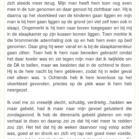
zich steeds meer terug. Mijn man heeft hem toen nog even
mee in de tuin genomen en daar genoot hij zichtbaar van. Hij is
daarna op het vloerkleed van de kinderen gaan liggen en mijn
man is bij hem gaan liggen op de grond (en viel zelf toen ook in
slaap). Ongemerkt is hij toen naar boven toegegaan en bij mij
in de slaapkamer op zijn kussen komen liggen. Toen merkte ik
die brommende ademhaling ook op en heb hem even op bed
genomen. Daar ging hij weer vanaf en is bij de slaapkamerdeur
gaan zitten. Toen heb ik hem naar beneden gebracht omdat
het daar koeler was en zei tegen mijn man dat ik twijfelde om
de DA te bellen, maar we besloten dat in de ochtend te doen.
Hij is de hele nacht bij hem gebleven, zodat hij in ieder geval
niet alleen was. 's Ochtends heb ik hem levenloos op het
vloerkleed gevonden, precies op de plek waar ik hem heb
neergezet.
Ik voel me zo vreselijk slecht, schuldig, verdrietig...hadden we
maar gebeld, had ik maar naar mijn gevoel geluisterd die
zondagavond. Ik heb de dierenarts gebeld gisteren om mijn
verhaal te doen en daarop zei ze dat hij niet meer te redden
zou zijn. Het feit dat hij de weken daarvoor nog volop actief
was, goed at en dronk en zich vrij rap niet goed meer voelde,