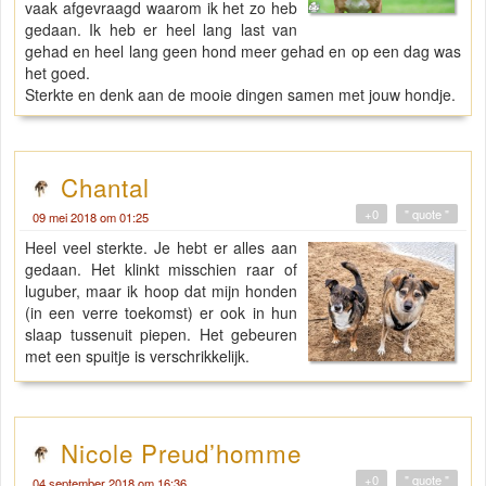
vaak afgevraagd waarom ik het zo heb
gedaan. Ik heb er heel lang last van
gehad en heel lang geen hond meer gehad en op een dag was
het goed.
Sterkte en denk aan de mooie dingen samen met jouw hondje.
Chantal
+0
" quote "
09 mei 2018 om 01:25
Heel veel sterkte. Je hebt er alles aan
gedaan. Het klinkt misschien raar of
luguber, maar ik hoop dat mijn honden
(in een verre toekomst) er ook in hun
slaap tussenuit piepen. Het gebeuren
met een spuitje is verschrikkelijk.
Nicole Preud’homme
+0
" quote "
04 september 2018 om 16:36