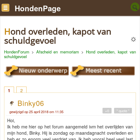
HondenPage
Hond overleden, kapot van
schuldgevoel
HondenForum
>
Afscheid en memoriam
>
Hond overleden, kapot van
schuldgevoel
1
2
Binky06
+0
" quote "
gewijzigd op 25 april 2018 om 11:35
Hoi,
Ik heb me hier op het forum aangemeld ivm het overlijden van
mijn hond, Binky. Hij is zondag op maandagnacht overleden en
heb er zo enorm veel verdriet van. Ik heb vooral heel veel last