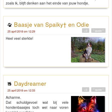
zoals ik, blijft denken aan het einde van jouw hondje.
Baasje van Spaiky† en Odie
+0
" quote "
25 april 2018 om 12:29
Heel veel sterkte!
Daydreamer
+0
" quote "
25 april 2018 om 12:33
Acharme.
Dat schuldgevoel wat bij vele
hondenbaasjes toch wel naar voren