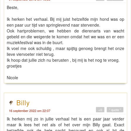
Beste,
Ik herken het verhaal. Bij mij juist hetzelfde mijn hond was op
een paar uur tijd van springlevend naar stervende.
Ook hartproblemen, we hebben de dierenarts van wacht
gebeld en die weigerde te komen omdat het we was en er een
muziekfestival was in de buurt.
Ik voel me ook schuldig , maar spijtig genoeg brengt het onze
lieve viervoeter niet terug.
Ik hoop dat jullie zich nu berusten , bij mij is het nog te vroeg.
groetjes
Nicole
Billy
+0
" quote "
16 september 2022 om 22:07
Ik herken mij zo in jullie verhaal het is een paar jaar verder
maar ik lees het net als of het over mijn Billy gaat. Exact
hetzelfde ook de hele nacht benauwd en ook al bij de