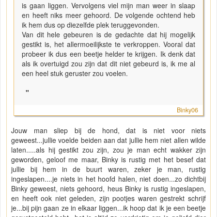
is gaan liggen. Vervolgens viel mijn man weer in slaap
en heeft niks meer gehoord. De volgende ochtend heb
ik hem dus op diezelfde plek teruggevonden.
Van dit hele gebeuren is de gedachte dat hij mogelijk
gestikt is, het allermoeilijkste te verkroppen. Vooral dat
probeer ik dus een beetje helder te krijgen. Ik denk dat
als ik overtuigd zou zijn dat dit niet gebeurd is, ik me al
een heel stuk geruster zou voelen.
"
Binky06
Jouw man sliep bij de hond, dat is niet voor niets
geweest...jullie voelde beiden aan dat jullie hem niet allen wilde
laten.....als hij gestikt zou zijn, zou je man echt wakker zijn
geworden, geloof me maar, Binky is rustig met het besef dat
jullie bij hem in de buurt waren, zeker je man, rustig
ingeslapen....je niets in het hoofd halen, niet doen...zo dichtbij
Binky geweest, niets gehoord, heus Binky is rustig ingeslapen,
en heeft ook niet geleden, zijn pootjes waren gestrekt schrijf
je...bij pijn gaan ze in elkaar liggen...ik hoop dat ik je een beetje