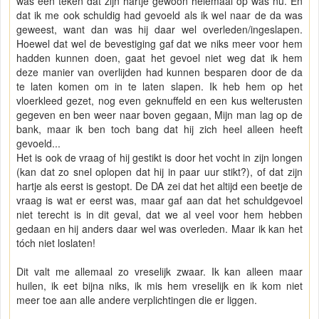
was een teken dat zijn hartje gewoon helemaal op was nu. En
dat ik me ook schuldig had gevoeld als ik wel naar de da was
geweest, want dan was hij daar wel overleden/ingeslapen.
Hoewel dat wel de bevestiging gaf dat we niks meer voor hem
hadden kunnen doen, gaat het gevoel niet weg dat ik hem
deze manier van overlijden had kunnen besparen door de da
te laten komen om in te laten slapen. Ik heb hem op het
vloerkleed gezet, nog even geknuffeld en een kus welterusten
gegeven en ben weer naar boven gegaan, Mijn man lag op de
bank, maar ik ben toch bang dat hij zich heel alleen heeft
gevoeld...
Het is ook de vraag of hij gestikt is door het vocht in zijn longen
(kan dat zo snel oplopen dat hij in paar uur stikt?), of dat zijn
hartje als eerst is gestopt. De DA zei dat het altijd een beetje de
vraag is wat er eerst was, maar gaf aan dat het schuldgevoel
niet terecht is in dit geval, dat we al veel voor hem hebben
gedaan en hij anders daar wel was overleden. Maar ik kan het
tóch niet loslaten!
Dit valt me allemaal zo vreselijk zwaar. Ik kan alleen maar
huilen, ik eet bijna niks, ik mis hem vreselijk en ik kom niet
meer toe aan alle andere verplichtingen die er liggen.