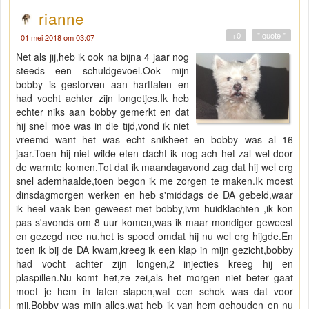
rianne
+0
" quote "
01 mei 2018 om 03:07
Net als jij,heb ik ook na bijna 4 jaar nog
steeds een schuldgevoel.Ook mijn
bobby is gestorven aan hartfalen en
had vocht achter zijn longetjes.Ik heb
echter niks aan bobby gemerkt en dat
hij snel moe was in die tijd,vond ik niet
vreemd want het was echt snikheet en bobby was al 16
jaar.Toen hij niet wilde eten dacht ik nog ach het zal wel door
de warmte komen.Tot dat ik maandagavond zag dat hij wel erg
snel ademhaalde,toen begon ik me zorgen te maken.Ik moest
dinsdagmorgen werken en heb s'middags de DA gebeld,waar
ik heel vaak ben geweest met bobby,ivm huidklachten ,ik kon
pas s'avonds om 8 uur komen,was ik maar mondiger geweest
en gezegd nee nu,het is spoed omdat hij nu wel erg hijgde.En
toen ik bij de DA kwam,kreeg ik een klap in mijn gezicht,bobby
had vocht achter zijn longen,2 injecties kreeg hij en
plaspillen.Nu komt het,ze zei,als het morgen niet beter gaat
moet je hem in laten slapen,wat een schok was dat voor
mij.Bobby was mijn alles,wat heb ik van hem gehouden en nu