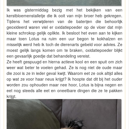
Ik was gistermiddag bezig met het bekijken van een
kerstbloemenstalletje die ik ooit van mijn broer heb gekregen.
Tijdens het verwijderen van de baterijen die behoorlijk
geoxideerd waren viel er oxidatiepoeder op de vloer dat mijn
kleine schrokop gelijk oplikte. Ik besloot het even aan te kijken
maar toen Lotus na ruim een uur begon te kokhalzen en
misselijk werd heb ik toch de dierenarts gebeld voor advies. Ze
moest gelijk langs komen om te braken, oxidatiepoeder blijkt
een gevaarlijk goedje dat behandeling vereist.
Ze heeft gespuugd en hierna actieve kool en een spuit om zich
weer wat beter te voelen gehad. Ze is nog niet de oude maar
die zooi is ze in ieder geval kwijt. Waarom eet ze ook altijd alles
op wat ze voor haar neus krijgt? Ik hoopte dat dit bij het ouder
worden zou ophouden maar nee hoor, Lotus is bijna negen en
eet nog steeds alle eet en oneetbare dingen die ze te pakken
krijgt.