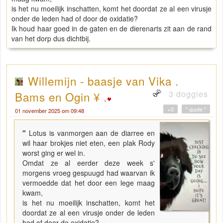
is het nu moeilijk inschatten, komt het doordat ze al een virusje
onder de leden had of door de oxidatie?
Ik houd haar goed in de gaten en de dierenarts zit aan de rand
van het dorp dus dichtbij.
Willemijn - baasje van Vika .
3 doggies
Bams en Ogin ¥ .
+0
" quote "
01 november 2025 om 09:48
"
Lotus is vanmorgen aan de diarree en
wil haar brokjes niet eten, een plak Rody
worst ging er wel in.
Omdat ze al eerder deze week s'
morgens vroeg gespuugd had waarvan ik
vermoedde dat het door een lege maag
kwam,
is het nu moeilijk inschatten, komt het
doordat ze al een virusje onder de leden
had of door de oxidatie?