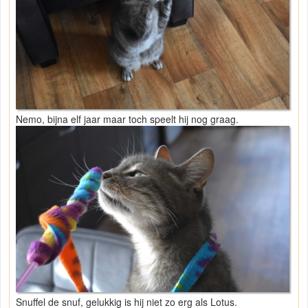
Nemo, bijna elf jaar maar toch speelt hij nog graag.
Snuffel de snuf, gelukkig is hij niet zo erg als Lotus.