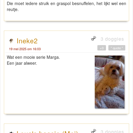
Die moet iedere struik en graspol besnuffelen, het lijkt wel een
reutje.
3 doggies
Ineke2
+0
" quote "
19 mei 2025 om 16:03
Wat een mooie serie Marga.
Een jaar alweer.
3 doggies