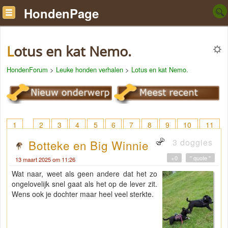
HondenPage
Lotus en kat Nemo.
HondenForum
>
Leuke honden verhalen
>
Lotus en kat Nemo.
1
2
3
4
5
6
7
8
9
10
11
12
13
14
15
16
17
18
> 26
3 doggies
Botteke en Big Winnie
+0
" quote "
13 maart 2025 om 11:26
Wat naar, weet als geen andere dat het zo
ongelovelijk snel gaat als het op de lever zit.
Wens ook je dochter maar heel veel sterkte.