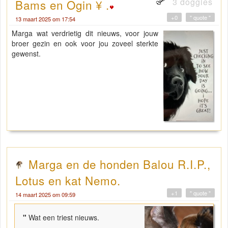
3 doggies
Bams en Ogin ¥ .
+0
" quote "
13 maart 2025 om 17:54
Marga wat verdrietig dit nieuws, voor jouw
broer gezin en ook voor jou zoveel sterkte
gewenst.
Marga en de honden Balou R.I.P.,
Lotus en kat Nemo.
+1
" quote "
14 maart 2025 om 09:59
"
Wat een triest nieuws.