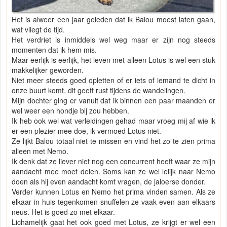
Het is alweer een jaar geleden dat ik Balou moest laten gaan,
wat vliegt de tijd.
Het verdriet is inmiddels wel weg maar er zijn nog steeds
momenten dat ik hem mis.
Maar eerlijk is eerlijk, het leven met alleen Lotus is wel een stuk
makkelijker geworden.
Niet meer steeds goed opletten of er iets of iemand te dicht in
onze buurt komt, dit geeft rust tijdens de wandelingen.
Mijn dochter ging er vanuit dat ik binnen een paar maanden er
wel weer een hondje bij zou hebben.
Ik heb ook wel wat verleidingen gehad maar vroeg mij af wie ik
er een plezier mee doe, ik vermoed Lotus niet.
Ze lijkt Balou totaal niet te missen en vind het zo te zien prima
alleen met Nemo.
Ik denk dat ze liever niet nog een concurrent heeft waar ze mijn
aandacht mee moet delen. Soms kan ze wel lelijk naar Nemo
doen als hij even aandacht komt vragen, de jaloerse donder.
Verder kunnen Lotus en Nemo het prima vinden samen. Als ze
elkaar in huis tegenkomen snuffelen ze vaak even aan elkaars
neus. Het is goed zo met elkaar.
Lichamelijk gaat het ook goed met Lotus, ze krijgt er wel een