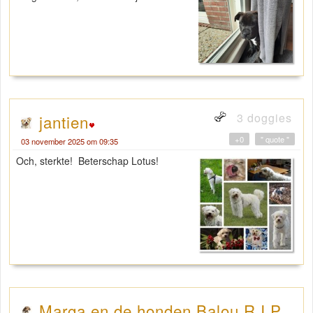
3 doggies
jantien
+0
" quote "
03 november 2025 om 09:35
Och, sterkte! Beterschap Lotus!
Marga en de honden Balou R.I.P.,