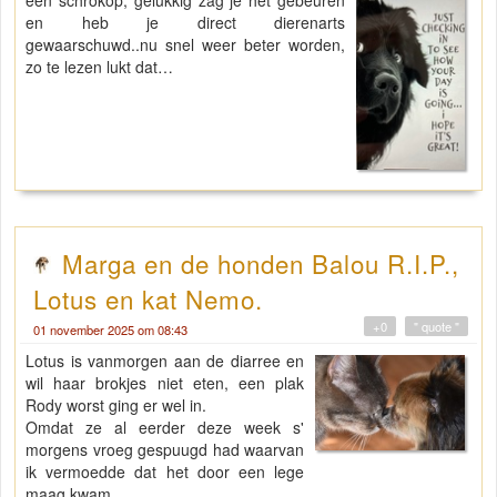
en heb je direct dierenarts
gewaarschuwd..nu snel weer beter worden,
zo te lezen lukt dat…
Marga en de honden Balou R.I.P.,
Lotus en kat Nemo.
+0
" quote "
01 november 2025 om 08:43
Lotus is vanmorgen aan de diarree en
wil haar brokjes niet eten, een plak
Rody worst ging er wel in.
Omdat ze al eerder deze week s'
morgens vroeg gespuugd had waarvan
ik vermoedde dat het door een lege
maag kwam,