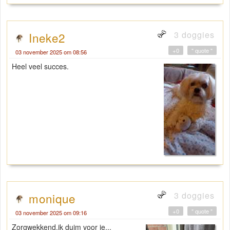
3 doggies
Ineke2
+0
" quote "
03 november 2025 om 08:56
Heel veel succes.
3 doggies
monique
+0
" quote "
03 november 2025 om 09:16
Zorgwekkend,ik duim voor je...