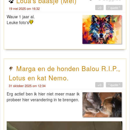
Loua's baasje (Mei)
+0
" quote "
19 mei 2025 om 16:32
Wauw 1 jaar al.
Leuke foto's
Marga en de honden Balou R.I.P.,
Lotus en kat Nemo.
+0
" quote "
31 oktober 2025 om 12:34
Erg actief ben ik hier niet meer maar ik
probeer hier verandering in te brengen.