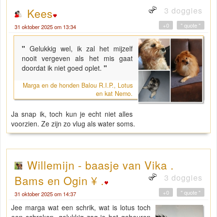
3 doggies
Kees
+0
" quote "
31 oktober 2025 om 13:34
"
Gelukkig wel, ik zal het mijzelf
nooit vergeven als het mis gaat
doordat ik niet goed oplet.
"
Marga en de honden Balou R.I.P., Lotus
en kat Nemo.
Ja snap ik, toch kun je echt niet alles
voorzien. Ze zijn zo vlug als water soms.
Willemijn - baasje van Vika .
3 doggies
Bams en Ogin ¥ .
+0
" quote "
31 oktober 2025 om 14:37
Jee marga wat een schrik, wat is lotus toch
een schrokop, gelukkig zag je het gebeuren