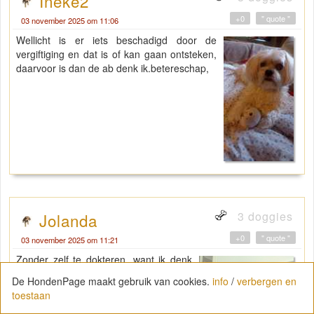
Ineke2
+0
" quote "
03 november 2025 om 11:06
Wellicht is er iets beschadigd door de
vergiftiging en dat is of kan gaan ontsteken,
daarvoor is dan de ab denk ik.betereschap,
3 doggies
Jolanda
+0
" quote "
03 november 2025 om 11:21
Zonder zelf te dokteren, want ik denk
ook dat het door de batterij komt..
De HondenPage maakt gebruik van cookies.
info
/
verbergen en
misschien zou je contact op kunnen
toestaan
nemen met een homeopaat als het niet