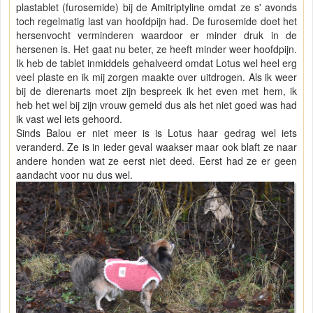
plastablet (furosemide) bij de Amitriptyline omdat ze s' avonds
toch regelmatig last van hoofdpijn had. De furosemide doet het
hersenvocht verminderen waardoor er minder druk in de
hersenen is. Het gaat nu beter, ze heeft minder weer hoofdpijn.
Ik heb de tablet inmiddels gehalveerd omdat Lotus wel heel erg
veel plaste en ik mij zorgen maakte over uitdrogen. Als ik weer
bij de dierenarts moet zijn bespreek ik het even met hem, ik
heb het wel bij zijn vrouw gemeld dus als het niet goed was had
ik vast wel iets gehoord.
Sinds Balou er niet meer is is Lotus haar gedrag wel iets
veranderd. Ze is in ieder geval waakser maar ook blaft ze naar
andere honden wat ze eerst niet deed. Eerst had ze er geen
aandacht voor nu dus wel.