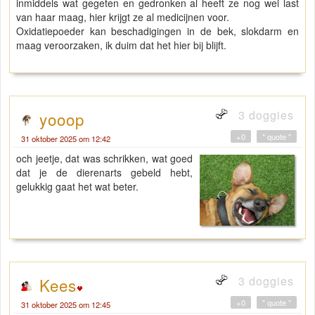
inmiddels wat gegeten en gedronken al heeft ze nog wel last
van haar maag, hier krijgt ze al medicijnen voor.
Oxidatiepoeder kan beschadigingen in de bek, slokdarm en
maag veroorzaken, ik duim dat het hier bij blijft.
3 doggies
yooop
+0
" quote "
31 oktober 2025 om 12:42
och jeetje, dat was schrikken, wat goed
dat je de dierenarts gebeld hebt,
gelukkig gaat het wat beter.
3 doggies
Kees
+0
" quote "
31 oktober 2025 om 12:45