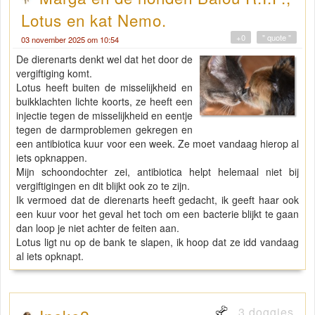
Lotus en kat Nemo.
+0
" quote "
03 november 2025 om 10:54
De dierenarts denkt wel dat het door de
vergiftiging komt.
Lotus heeft buiten de misselijkheid en
buikklachten lichte koorts, ze heeft een
injectie tegen de misselijkheid en eentje
tegen de darmproblemen gekregen en
een antibiotica kuur voor een week. Ze moet vandaag hierop al
iets opknappen.
Mijn schoondochter zei, antibiotica helpt helemaal niet bij
vergiftigingen en dit blijkt ook zo te zijn.
Ik vermoed dat de dierenarts heeft gedacht, ik geeft haar ook
een kuur voor het geval het toch om een bacterie blijkt te gaan
dan loop je niet achter de feiten aan.
Lotus ligt nu op de bank te slapen, ik hoop dat ze idd vandaag
al iets opknapt.
3 doggies