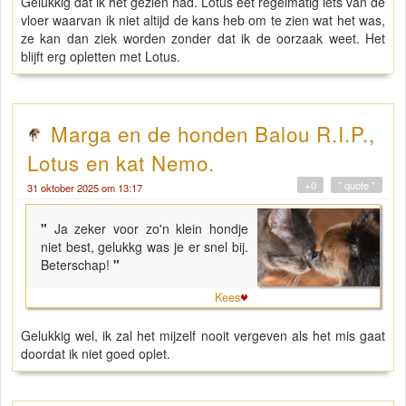
Gelukkig dat ik het gezien had. Lotus eet regelmatig iets van de
vloer waarvan ik niet altijd de kans heb om te zien wat het was,
ze kan dan ziek worden zonder dat ik de oorzaak weet. Het
blijft erg opletten met Lotus.
Marga en de honden Balou R.I.P.,
Lotus en kat Nemo.
+0
" quote "
31 oktober 2025 om 13:17
"
Ja zeker voor zo'n klein hondje
niet best, gelukkg was je er snel bij.
Beterschap!
"
Kees
Gelukkig wel, ik zal het mijzelf nooit vergeven als het mis gaat
doordat ik niet goed oplet.