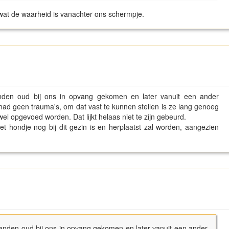
wat de waarheid is vanachter ons schermpje.
den oud bij ons in opvang gekomen en later vanuit een ander
ad geen trauma's, om dat vast te kunnen stellen is ze lang genoeg
el opgevoed worden. Dat lijkt helaas niet te zijn gebeurd.
et hondje nog bij dit gezin is en herplaatst zal worden, aangezien
anden oud bij ons in opvang gekomen en later vanuit een ander