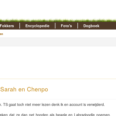
Fokkers
Encyclopedie
Foto's
Dogboek
en
s Sarah en Chenpo
. TS gaat toch niet meer lezen denk ik en account is verwijderd.
zoeken dat ze dan net honden als beagle en Labradoodle noemen.