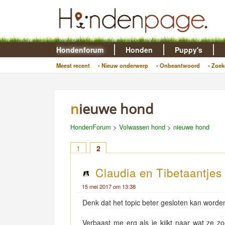
Hondenforum
Honden
Puppy's
Meest recent
• Nieuw onderwerp
• Onbeantwoord
• Zoek
nieuwe hond
HondenForum
>
Volwassen hond
>
nieuwe hond
1
2
Claudia en Tibetaantje
15 mei 2017 om 13:38
Denk dat het topic beter gesloten kan worden
Verbaast me erg als je kijkt naar wat ze 