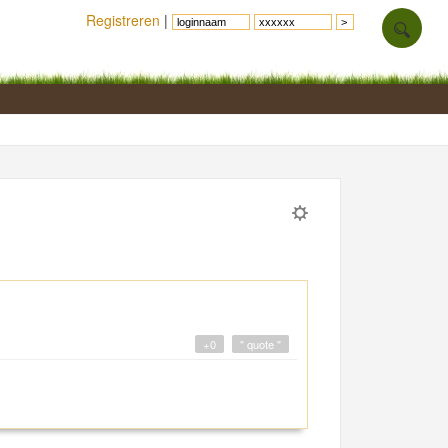
Registreren
|
+0
" quote "