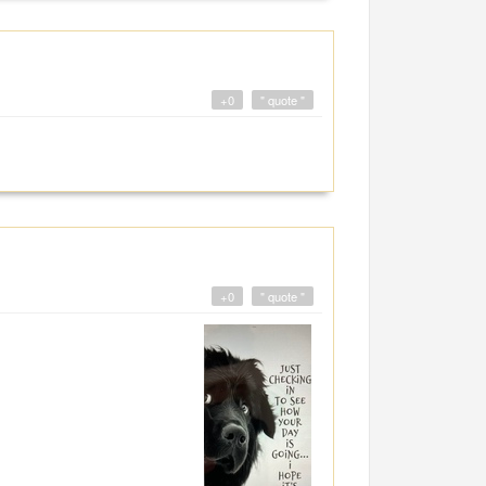
+0
" quote "
+0
" quote "