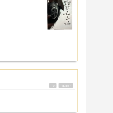
+0
" quote "