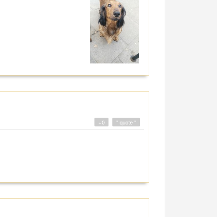
+0
" quote "