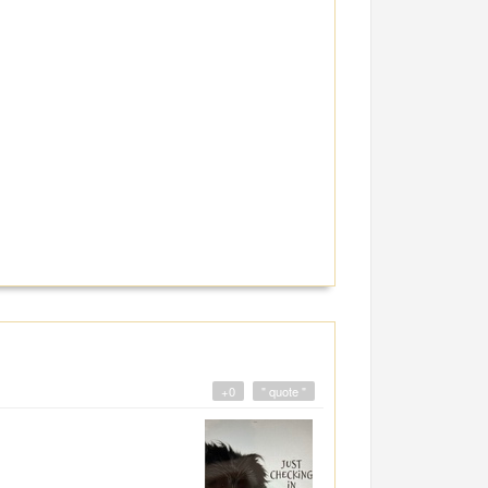
+0
" quote "