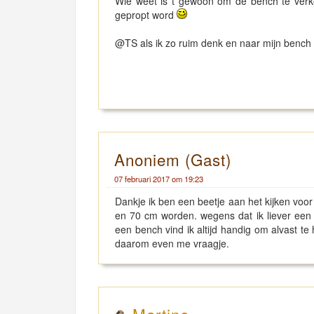
Wie weet is t gewoon om de bench te verkop
gepropt word
@TS als ik zo ruim denk en naar mijn bench k
Anoniem (Gast)
07 februari 2017 om 19:23
Dankje ik ben een beetje aan het kijken voor
en 70 cm worden. wegens dat ik liever een
een bench vind ik altijd handig om alvast t
daarom even me vraagje.