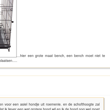
....hier een grote maat bench, een bench moet niet te
laatsen.....
en voor een asiel hondje uit roemenie. en de schofthoogte zal
 ik liever een wat grotere hond wil en ik de hond nog wel moet