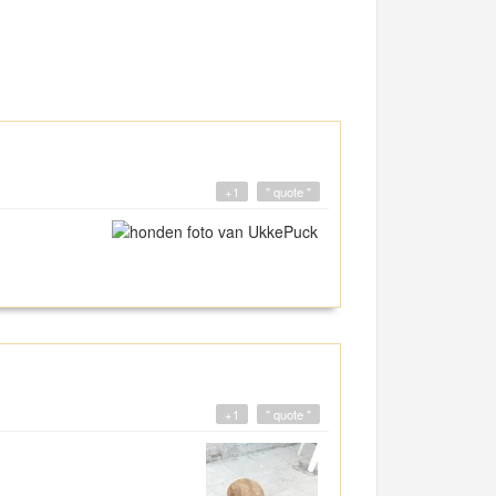
+1
" quote "
+1
" quote "