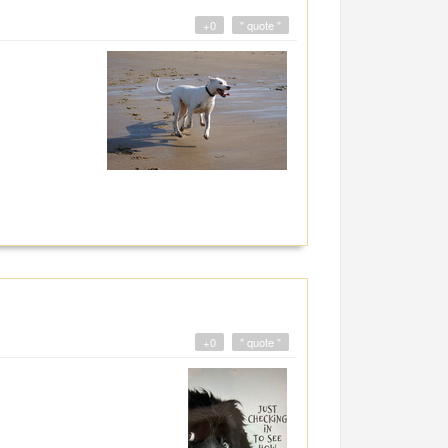
+0
" quote "
+0
" quote "