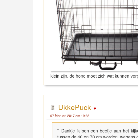
klein zijn, de hond moet zich wat kunnen verp
UkkePuck
07 februari 2017 om 19:35
"
Dankje ik ben een beetje aan het kijk
tussen de 40 en 70 cm worden. wegens dat