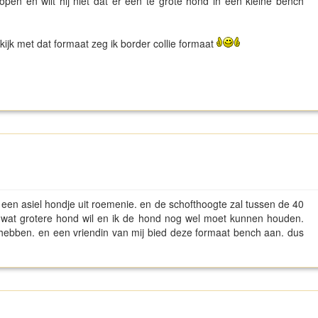
en en wilt hij niet dat er een te grote hond in een kleine bench
ijk met dat formaat zeg ik border collie formaat
 een asiel hondje uit roemenie. en de schofthoogte zal tussen de 40
 wat grotere hond wil en ik de hond nog wel moet kunnen houden.
e hebben. en een vriendin van mij bied deze formaat bench aan. dus