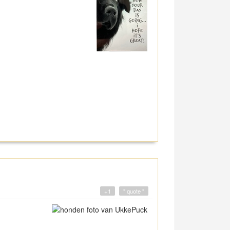
+1
" quote "