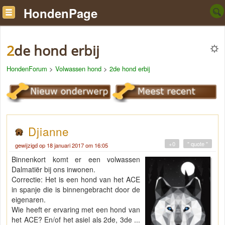
HondenPage
2de hond erbij
HondenForum
>
Volwassen hond
>
2de hond erbij
Djianne
+0
" quote "
gewijzigd op 18 januari 2017 om 16:05
Binnenkort komt er een volwassen
Dalmatiër bij ons inwonen.
Correctie: Het is een hond van het ACE
in spanje die is binnengebracht door de
eigenaren.
Wie heeft er ervaring met een hond van
het ACE? En/of het asiel als 2de, 3de ...