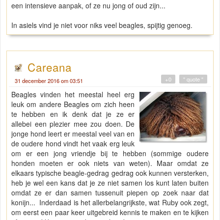
een intensieve aanpak, of ze nu jong of oud zijn...
In asiels vind je niet voor niks veel beagles, spijtig genoeg.
Careana
+0
" quote "
31 december 2016 om 03:51
Beagles vinden het meestal heel erg
leuk om andere Beagles om zich heen
te hebben en ik denk dat je ze er
allebei een plezier mee zou doen. De
jonge hond leert er meestal veel van en
de oudere hond vindt het vaak erg leuk
om er een jong vriendje bij te hebben (sommige oudere
honden moeten er ook niets van weten). Maar omdat ze
elkaars typische beagle-gedrag gedrag ook kunnen versterken,
heb je wel een kans dat je ze niet samen los kunt laten buiten
omdat ze er dan samen tussenuit piepen op zoek naar dat
konijn... Inderdaad is het allerbelangrijkste, wat Ruby ook zegt,
om eerst een paar keer uitgebreid kennis te maken en te kijken