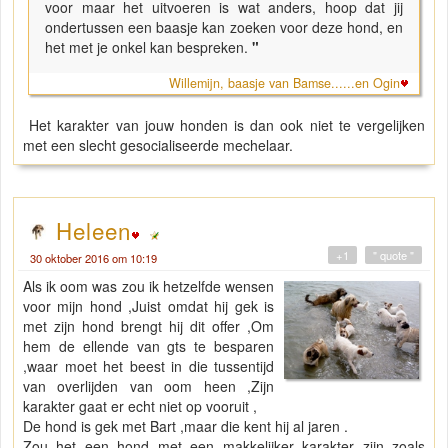
voor maar het uitvoeren is wat anders, hoop dat jij
ondertussen een baasje kan zoeken voor deze hond, en
het met je onkel kan bespreken.
"
Willemijn, baasje van Bamse......en Ogin
Het karakter van jouw honden is dan ook niet te vergelijken
met een slecht gesocialiseerde mechelaar.
Heleen
+1
" quote "
30 oktober 2016 om 10:19
Als ik oom was zou ik hetzelfde wensen
voor mijn hond ,Juist omdat hij gek is
met zijn hond brengt hij dit offer ,Om
hem de ellende van gts te besparen
,waar moet het beest in die tussentijd
van overlijden van oom heen ,Zijn
karakter gaat er echt niet op vooruit ,
De hond is gek met Bart ,maar die kent hij al jaren .
Zou het een hond met een makkelijker karakter zijn zoals