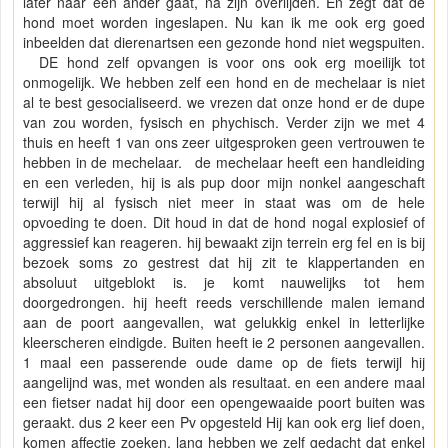
later naar een ander gaat, na zijn overlijden. En zegt dat de
hond moet worden ingeslapen. Nu kan ik me ook erg goed
inbeelden dat dierenartsen een gezonde hond niet wegspuiten.
DE hond zelf opvangen is voor ons ook erg moeilijk tot
onmogelijk. We hebben zelf een hond en de mechelaar is niet
al te best gesocialiseerd. we vrezen dat onze hond er de dupe
van zou worden, fysisch en phychisch. Verder zijn we met 4
thuis en heeft 1 van ons zeer uitgesproken geen vertrouwen te
hebben in de mechelaar. de mechelaar heeft een handleiding
en een verleden, hij is als pup door mijn nonkel aangeschaft
terwijl hij al fysisch niet meer in staat was om de hele
opvoeding te doen. Dit houd in dat de hond nogal explosief of
aggressief kan reageren. hij bewaakt zijn terrein erg fel en is bij
bezoek soms zo gestrest dat hij zit te klappertanden en
absoluut uitgeblokt is. je komt nauwelijks tot hem
doorgedrongen. hij heeft reeds verschillende malen iemand
aan de poort aangevallen, wat gelukkig enkel in letterlijke
kleerscheren eindigde. Buiten heeft ie 2 personen aangevallen.
1 maal een passerende oude dame op de fiets terwijl hij
aangelijnd was, met wonden als resultaat. en een andere maal
een fietser nadat hij door een opengewaaide poort buiten was
geraakt. dus 2 keer een Pv opgesteld Hij kan ook erg lief doen,
komen affectie zoeken. lang hebben we zelf gedacht dat enkel