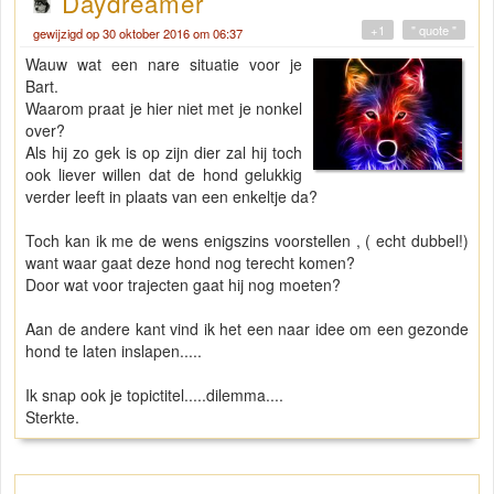
Daydreamer
+1
" quote "
gewijzigd op 30 oktober 2016 om 06:37
Wauw wat een nare situatie voor je
Bart.
Waarom praat je hier niet met je nonkel
over?
Als hij zo gek is op zijn dier zal hij toch
ook liever willen dat de hond gelukkig
verder leeft in plaats van een enkeltje da?
Toch kan ik me de wens enigszins voorstellen , ( echt dubbel!)
want waar gaat deze hond nog terecht komen?
Door wat voor trajecten gaat hij nog moeten?
Aan de andere kant vind ik het een naar idee om een gezonde
hond te laten inslapen.....
Ik snap ook je topictitel.....dilemma....
Sterkte.