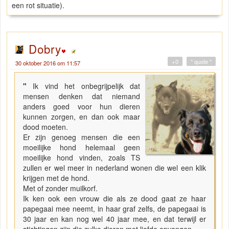
een rot situatie).
Dobry
+0
" quote "
30 oktober 2016 om 11:57
"
Ik vind het onbegrijpelijk dat
mensen denken dat niemand
anders goed voor hun dieren
kunnen zorgen, en dan ook maar
dood moeten.
Er zijn genoeg mensen die een
moeilijke hond helemaal geen
moeilijke hond vinden, zoals TS
zullen er wel meer in nederland wonen die wel een klik
krijgen met de hond.
Met of zonder muilkorf.
Ik ken ook een vrouw die als ze dood gaat ze haar
papegaai mee neemt, in haar graf zelfs, de papegaai is
30 jaar en kan nog wel 40 jaar mee, en dat terwijl er