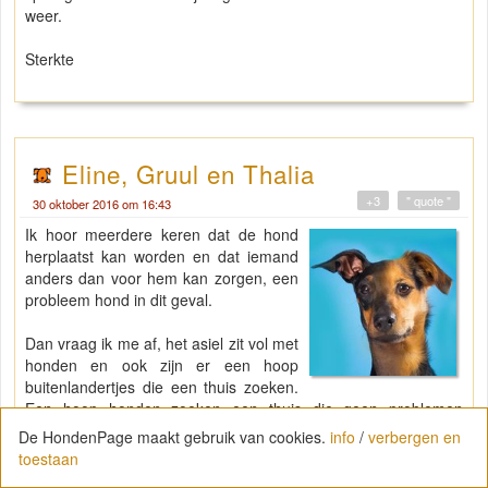
weer.
Sterkte
Eline, Gruul en Thalia
+3
" quote "
30 oktober 2016 om 16:43
Ik hoor meerdere keren dat de hond
herplaatst kan worden en dat iemand
anders dan voor hem kan zorgen, een
probleem hond in dit geval.
Dan vraag ik me af, het asiel zit vol met
honden en ook zijn er een hoop
buitenlandertjes die een thuis zoeken.
Een hoop honden zoeken een thuis die geen problemen
hebben en waarbij je niet bang hoeft te zijn voor bijtincidenten.
De HondenPage maakt gebruik van cookies.
info
/
verbergen en
toestaan
Het lijkt mij niet dat deze hond veel kans heeft op een stressvrij