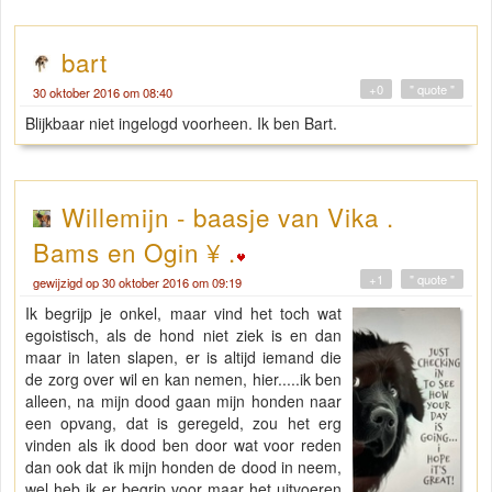
bart
+0
" quote "
30 oktober 2016 om 08:40
Blijkbaar niet ingelogd voorheen. Ik ben Bart.
Willemijn - baasje van Vika .
Bams en Ogin ¥ .
+1
" quote "
gewijzigd op 30 oktober 2016 om 09:19
Ik begrijp je onkel, maar vind het toch wat
egoistisch, als de hond niet ziek is en dan
maar in laten slapen, er is altijd iemand die
de zorg over wil en kan nemen, hier.....ik ben
alleen, na mijn dood gaan mijn honden naar
een opvang, dat is geregeld, zou het erg
vinden als ik dood ben door wat voor reden
dan ook dat ik mijn honden de dood in neem,
wel heb ik er begrip voor maar het uitvoeren