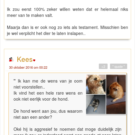
Ik zou eerst 100% zeker willen weten dat er helemaal niks
meer van te maken valt.
Maarja dan is er ook nog zo iets als testament. Misschien ben
je wel verplicht het dier te laten inslapen..
Kees
+2
" quote "
30 oktober 2016 om 00:22
"
Ik kan me de wens van je oom
niet voorstellen..
Ik vind het een hele rare wens en
ook niet eerlijk voor de hond.
De hond went aan jou, dus waarom
niet aan een ander?
Oké hij is aggresief te noemen dat moge duidelijk zijn
maar ik zou er inderdaad eerst een goede gt naar laten