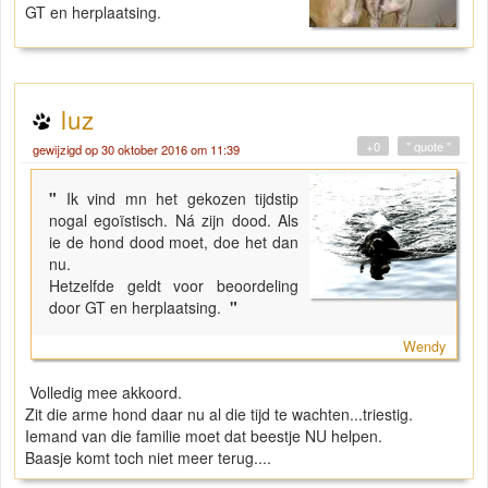
GT en herplaatsing.
luz
+0
" quote "
gewijzigd op 30 oktober 2016 om 11:39
"
Ik vind mn het gekozen tijdstip
nogal egoïstisch. Ná zijn dood. Als
ie de hond dood moet, doe het dan
nu.
Hetzelfde geldt voor beoordeling
door GT en herplaatsing.
"
Wendy
Volledig mee akkoord.
Zit die arme hond daar nu al die tijd te wachten...triestig.
Iemand van die familie moet dat beestje NU helpen.
Baasje komt toch niet meer terug....