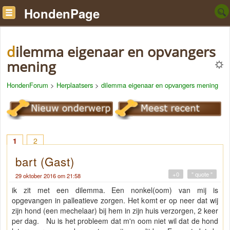
HondenPage
dilemma eigenaar en opvangers
mening
HondenForum
>
Herplaatsers
>
dilemma eigenaar en opvangers mening
1
2
bart (Gast)
+0
" quote "
29 oktober 2016 om 21:58
ik zit met een dilemma. Een nonkel(oom) van mij is
opgevangen in palleatieve zorgen. Het komt er op neer dat wij
zijn hond (een mechelaar) bij hem in zijn huis verzorgen, 2 keer
per dag. Nu is het probleem dat m'n oom niet wil dat de hond