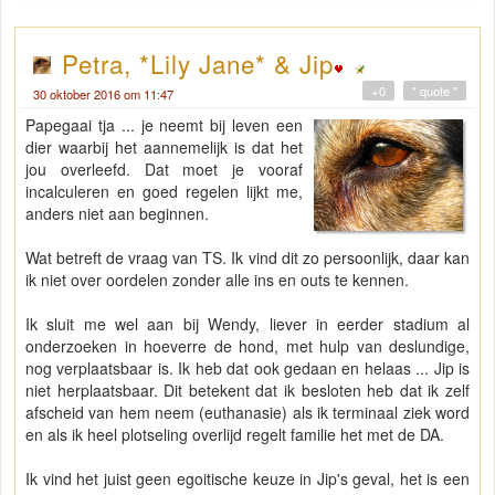
Petra, *Lily Jane* & Jip
+0
" quote "
30 oktober 2016 om 11:47
Papegaai tja ... je neemt bij leven een
dier waarbij het aannemelijk is dat het
jou overleefd. Dat moet je vooraf
incalculeren en goed regelen lijkt me,
anders niet aan beginnen.
Wat betreft de vraag van TS. Ik vind dit zo persoonlijk, daar kan
ik niet over oordelen zonder alle ins en outs te kennen.
Ik sluit me wel aan bij Wendy, liever in eerder stadium al
onderzoeken in hoeverre de hond, met hulp van deslundige,
nog verplaatsbaar is. Ik heb dat ook gedaan en helaas ... Jip is
niet herplaatsbaar. Dit betekent dat ik besloten heb dat ik zelf
afscheid van hem neem (euthanasie) als ik terminaal ziek word
en als ik heel plotseling overlijd regelt familie het met de DA.
Ik vind het juist geen egoitische keuze in Jip's geval, het is een