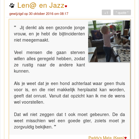
Len@ en Jazz
+1
" quote "
gewijzigd op 30 oktober 2016 om 08:17
"
Jij denkt als een gezonde jonge
vrouw, en je hebt de bijtincidenten
niet meegemaakt.
Veel mensen die gaan sterven
willen alles geregeld hebben, zodat
ze rustig naar de andere kant
kunnen.
Als je weet dat je een hond achterlaat waar geen thuis
voor is, en die niet makkelijk herplaatst kan worden,
geeft dat onrust. Vanuit dat opzicht kan ik me de wens
wel voorstellen.
Dat wil niet zeggen dat t ook moet gebeuren. De da
weet misschien wel een goede gter, zoiets moet je
zorgvuldig bekijken.
"
Paddy's Mate (Kees)