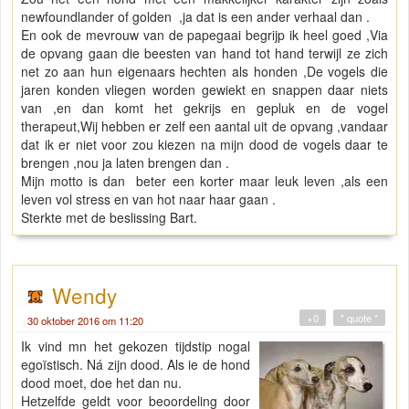
newfoundlander of golden ,ja dat is een ander verhaal dan .
En ook de mevrouw van de papegaai begrijp ik heel goed ,Via
de opvang gaan die beesten van hand tot hand terwijl ze zich
net zo aan hun eigenaars hechten als honden ,De vogels die
jaren konden vliegen worden gewiekt en snappen daar niets
van ,en dan komt het gekrijs en gepluk en de vogel
therapeut,Wij hebben er zelf een aantal uit de opvang ,vandaar
dat ik er niet voor zou kiezen na mijn dood de vogels daar te
brengen ,nou ja laten brengen dan .
Mijn motto is dan beter een korter maar leuk leven ,als een
leven vol stress en van hot naar haar gaan .
Sterkte met de beslissing Bart.
Wendy
+0
" quote "
30 oktober 2016 om 11:20
Ik vind mn het gekozen tijdstip nogal
egoïstisch. Ná zijn dood. Als ie de hond
dood moet, doe het dan nu.
Hetzelfde geldt voor beoordeling door