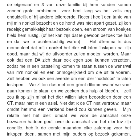
de eigenaar en 3 van onze familie bij hem konden komen
zonder grote problemen. voor heel lang ws het zelfs erg
onduidelijk of hij andere tollereerde. Recent heeft een tante van
mij m'n nonkel bezocht en de hond was niet apart gezet. zij kon
redelijk gemakkelijk haar bezoek doen. een stroom van koekjes
hield hem rustig. (of het kan zijn dat ie gewoon bezoek toe laat
en dat we te achterdochtig waren). Het dilemma is dus
momenteel dat mijn nonkel het dier wil laten inslapen na zijn
dood. maar dat wij de uitvoerder zullen moeten worden. Maar
ook dat een DA zich daar ook egen zou kunnen verzetten,
zodat me in een patstelling komen te staan tussen de wens/wil
van m'n nonkel en een onmogelijkheid om die uit te voeren.
Zelf hebben we ook een aversie om een dier 'nodeloos' te laten
inslapen. We zitten dus met een groot dilemmawaar we voor
gaan komen te staan en we zoeken dus hulp of ideeën. zelf
zou ik op zijn minst het dier willen laten beoordelen door een
GT, maar niet in een asiel. Niet dat ik de GT niet vertrouw, maar
omdat het imo een vertkend beeld zou kunnen geven. Mijn
relatie met het dier: omdat we voor de aanschaf onze
bezwaren hadden geuit over de aanschaf van het dier tov zijn
conditie, heb ik de eerste maanden elke zaterdag voor het
inkopen doen, samen met mijn ouders op bezoek gekomen,