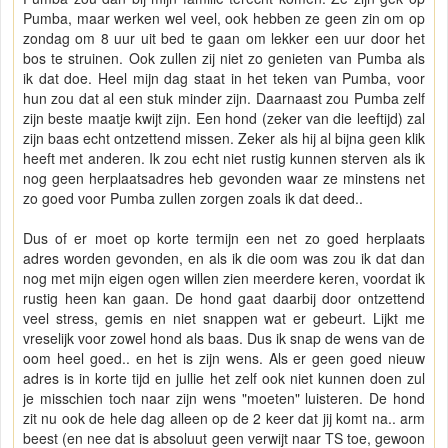
Pumba, maar werken wel veel, ook hebben ze geen zin om op
zondag om 8 uur uit bed te gaan om lekker een uur door het
bos te struinen. Ook zullen zij niet zo genieten van Pumba als
ik dat doe. Heel mijn dag staat in het teken van Pumba, voor
hun zou dat al een stuk minder zijn. Daarnaast zou Pumba zelf
zijn beste maatje kwijt zijn. Een hond (zeker van die leeftijd) zal
zijn baas echt ontzettend missen. Zeker als hij al bijna geen klik
heeft met anderen. Ik zou echt niet rustig kunnen sterven als ik
nog geen herplaatsadres heb gevonden waar ze minstens net
zo goed voor Pumba zullen zorgen zoals ik dat deed..
Dus of er moet op korte termijn een net zo goed herplaats
adres worden gevonden, en als ik die oom was zou ik dat dan
nog met mijn eigen ogen willen zien meerdere keren, voordat ik
rustig heen kan gaan. De hond gaat daarbij door ontzettend
veel stress, gemis en niet snappen wat er gebeurt. Lijkt me
vreselijk voor zowel hond als baas. Dus ik snap de wens van de
oom heel goed.. en het is zijn wens. Als er geen goed nieuw
adres is in korte tijd en jullie het zelf ook niet kunnen doen zul
je misschien toch naar zijn wens "moeten" luisteren. De hond
zit nu ook de hele dag alleen op de 2 keer dat jij komt na.. arm
beest (en nee dat is absoluut geen verwijt naar TS toe, gewoon