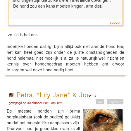
stichtingen zijn die zulke dieren met liefde opvangen.
De hond zou een kans moeten krijgen, arm dier..
"
yooop
zo zie ik het ook
moeilijke honden dat ligt bijna altijd ook niet aan de hond Bar,
het kan heel goed zijn onder de juiste omstandigheden de
hond helemaal niet moeilijk is al zal je natuurlijk wel inzicht en
kennis over hondengedrag moeten hebben om ervoor
te zorgen wat deze hond nodig heet.
Petra, *Lily Jane* & Jip
+0
" quote "
gewijzigd op 30 oktober 2016 om 12:10
De meeste honden zijn prima
herplaatsbaar (ook de oudjes) gelukkig
omdat het meesterlijke aanpassers zijn.
Daarvoor hoef je geen kloon van jezelf