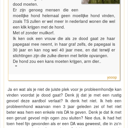
dood moeten.
Er zijn genoeg mensen die een
moeilijke hond helemaal geen moeilijke hond vinden,
zoals TS zullen er wel meer in nederland wonen die wel
een klik krijgen met de hond.
Met of zonder muilkorf.
Ik ken ook een vrouw die als ze dood gaat ze haar
papegaai mee neemt, in haar graf zelfs, de papegaai is
30 jaar en kan nog wel 40 jaar mee, en dat terwijl er
stichtingen zijn die zulke dieren met liefde opvangen.
De hond zou een kans moeten krijgen, arm dier..
"
yooop
Ja en wat als je niet de juiste plek voor je probleemhondje kan
vinden voordat je dood gaat? Denk jij dat je met een rustig
gevoel deze aardbol verlaat? Ik denk het niet. Ik heb een
probleemhond waarvan men 3 jaar geleden zei of het niet
beter was hem een enkele reis DA te geven. Denk je dat ik met
een gerust gevoel mijn ogen zou sluiten? Nee dus, ik had het
toen heel fijn gevonden als er een DA was geweest, die in zo'n