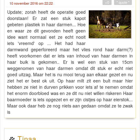
+0
" quote "
10 november 2016 om 22:22
Update; zorah heeft de operatie goed
doorstaan! Er zat een stuk kapot
gebeten plastiek in haar darmen... Hoe
en waar ze dit gevonden heeft geen
idee want normaal eet ze echt nooit
iets 'vreemd' op ... Het had haar
darmwand geperforeerd maar het vlies rond haar darm(?)
heeft voorkomen dat er iets van inhoud van haar darmen in
haar buik is gekomen.. Er is wel een stuk van 15cm
weggenomen van haar darmen omdat dit stuk er echt niet
goed uitzag. Maar het is nu mooi terug aan elkaar gezet en nu
ziet het er best ok uit. Op haar milt zit een bult maar hier
hebben ze niet in durven prikken voor iets af te nemen omdat
het enorm doorbloed was en ze dit nu niet willen riskeren Haar
baarmoeder is iets opgezet en er zijn cistjes op haar eierstok...
Maar ook daar heb ze nog niets aan gedaan omdat ze te zwak
is
Tinaa.