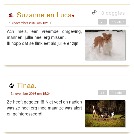
3 doggies
Suzanne en Luca
+0
" quote "
13 november 2016 om 13:19
Ach meis, een vreemde omgeving,
mannen, jullie heel erg missen.
Ik hopp dat se flink eet als jullie er zijn
Tinaa.
+1
" quote "
13 november 2016 om 15:24
Ze heeft gegeten!!!! Niet veel en nadien
was ze heel erg moe maar ze was alert
en geinteresseerd!