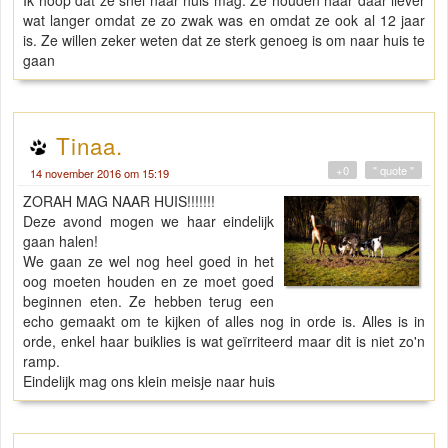
Ik hoop dat ze snel naar huis mag. Ze houden haar daar liever
wat langer omdat ze zo zwak was en omdat ze ook al 12 jaar
is. Ze willen zeker weten dat ze sterk genoeg is om naar huis te
gaan
Tinaa.
+0
" quote "
14 november 2016 om 15:19
ZORAH MAG NAAR HUIS!!!!!!!
Deze avond mogen we haar eindelijk
gaan halen!
We gaan ze wel nog heel goed in het
oog moeten houden en ze moet goed
beginnen eten. Ze hebben terug een
echo gemaakt om te kijken of alles nog in orde is. Alles is in
orde, enkel haar buiklies is wat geïrriteerd maar dit is niet zo'n
ramp.
Eindelijk mag ons klein meisje naar huis