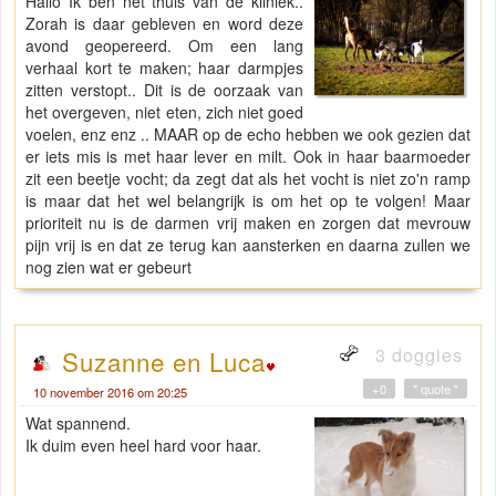
Hallo Ik ben net thuis van de kliniek..
Zorah is daar gebleven en word deze
avond geopereerd. Om een lang
verhaal kort te maken; haar darmpjes
zitten verstopt.. Dit is de oorzaak van
het overgeven, niet eten, zich niet goed
voelen, enz enz .. MAAR op de echo hebben we ook gezien dat
er iets mis is met haar lever en milt. Ook in haar baarmoeder
zit een beetje vocht; da zegt dat als het vocht is niet zo'n ramp
is maar dat het wel belangrijk is om het op te volgen! Maar
prioriteit nu is de darmen vrij maken en zorgen dat mevrouw
pijn vrij is en dat ze terug kan aansterken en daarna zullen we
nog zien wat er gebeurt
3 doggies
Suzanne en Luca
+0
" quote "
10 november 2016 om 20:25
Wat spannend.
Ik duim even heel hard voor haar.