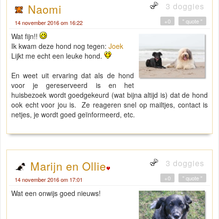
3 doggies
Naomi
+0
" quote "
14 november 2016 om 16:22
Wat fijn!!
Ik kwam deze hond nog tegen:
Joek
Lijkt me echt een leuke hond.
En weet uit ervaring dat als de hond
voor je gereserveerd is en het
huisbezoek wordt goedgekeurd (wat bijna altijd is) dat de hond
ook echt voor jou is. Ze reageren snel op mailtjes, contact is
netjes, je wordt goed geïnformeerd, etc.
3 doggies
Marijn en Ollie
+0
" quote "
14 november 2016 om 17:01
Wat een onwijs goed nieuws!