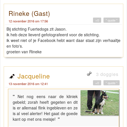
Rineke (Gast)
+0
" quote "
12 november 2016 om 17:56
Bij stichting Fuertedogs zit Jason.
ik heb deze lieverd gefotografeerd voor de stichting.
ik weet niet of je Facebook hebt want daar staat zijn verhaaltje
en foto's.
groeten van Rineke
3 doggies
Jacqueline
+0
" quote "
13 november 2016 om 12:41
"
Net nog eens naar de kliniek
gebeld; zorah heeft gegeten en dit
is er allemaal flink ingebleven en ze
is al veel alerter! Het gaat de goede
kant op met ons meisje!
"