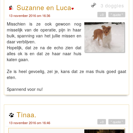
3 doggies
Suzanne en Luca
+0
" quote "
13 november 2016 om 16:36
Misschien is ze ook gewoon nog
misselijk van de operatie, pijn in haar
buik, spanning van het jullie missen en
daar verblijven.
Hopelijk, dat ze na de echo zien dat
alles ok is en dat ze haar naar huis
katen gaan.
Ze is heel gevoelig, zei je, kans dat ze mas thuis goed gaat
eten.
Spannend voor nu!
Tinaa.
+0
" quote "
13 november 2016 om 16:46