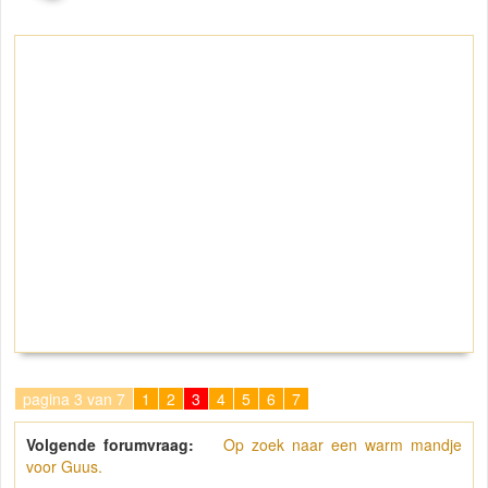
pagina 3 van 7
1
2
3
4
5
6
7
Volgende forumvraag:
Op zoek naar een warm mandje
voor Guus.