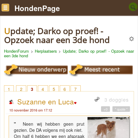
HondenPage
Update; Darko op proef! -
Opzoek naar een 3de hond
HondenForum
>
Herplaatsers
>
Update; Darko op proef! - Opzoek naar
een 3de hond
1
2
3
4
5
6
7
3 doggies
Suzanne en Luca
+0
" quote "
10 november 2016 om 17:12
"
Neen wij hebben geen prut
gezien. De DA volgens mij ook niet.
Om half 6 hebben we een afspraak