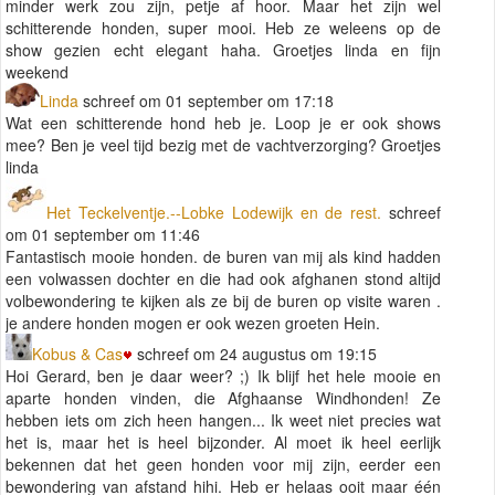
minder werk zou zijn, petje af hoor. Maar het zijn wel
schitterende honden, super mooi. Heb ze weleens op de
show gezien echt elegant haha. Groetjes linda en fijn
weekend
Linda
schreef om 01 september om 17:18
Wat een schitterende hond heb je. Loop je er ook shows
mee? Ben je veel tijd bezig met de vachtverzorging? Groetjes
linda
Het Teckelventje.--Lobke Lodewijk en de rest.
schreef
om 01 september om 11:46
Fantastisch mooie honden. de buren van mij als kind hadden
een volwassen dochter en die had ook afghanen stond altijd
volbewondering te kijken als ze bij de buren op visite waren .
je andere honden mogen er ook wezen groeten Hein.
Kobus & Cas
schreef om 24 augustus om 19:15
Hoi Gerard, ben je daar weer? ;) Ik blijf het hele mooie en
aparte honden vinden, die Afghaanse Windhonden! Ze
hebben iets om zich heen hangen... Ik weet niet precies wat
het is, maar het is heel bijzonder. Al moet ik heel eerlijk
bekennen dat het geen honden voor mij zijn, eerder een
bewondering van afstand hihi. Heb er helaas ooit maar één