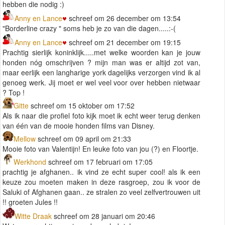
hebben die nodig :)
Anny en Lance
schreef om 26 december om 13:54
"Borderline crazy " soms heb je zo van die dagen.....:-(
Anny en Lance
schreef om 21 december om 19:15
Prachtig sierlijk koninklijk.....met welke woorden kan je jouw
honden nóg omschrijven ? mijn man was er altijd zot van,
maar eerlijk een langharige york dagelijks verzorgen vind ik al
genoeg werk. Jij moet er wel veel voor over hebben nietwaar
? Top !
Gitte
schreef om 15 oktober om 17:52
Als ik naar die profiel foto kijk moet ik echt weer terug denken
van één van de mooie honden films van Disney.
Mellow
schreef om 09 april om 21:33
Mooie foto van Valentijn! En leuke foto van jou (?) en Floortje.
Werkhond
schreef om 17 februari om 17:05
prachtig je afghanen.. ik vind ze echt super cool! als ik een
keuze zou moeten maken in deze rasgroep, zou ik voor de
Saluki of Afghanen gaan.. ze stralen zo veel zelfvertrouwen uit
!! groeten Jules !!
Witte Draak
schreef om 28 januari om 20:46