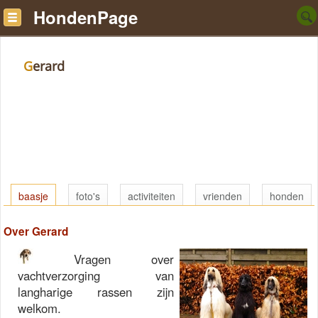
HondenPage
Gerard
baasje
foto's
activiteiten
vrienden
honden
Over Gerard
Vragen over
vachtverzorging van
langharige rassen zijn
welkom.