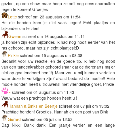
gezien, op een show, maar hoop ze ooit nog eens daarbuiten
tegen te komen! Groetjes
Lotte
schreef om 23 augustus om 11:54
He die honden kom je niet vaak tegen! Echt plaatjes en
bijzonder om te zien!
Gwenn
schreef om 16 augustus om 11:11
ja honden zijn echt bijzonder, ik had nog nooit eerder van het
ras gehoord, maar het zijn echt plaatjes!:D
Pinkie
schreef om 15 augustus om 08:38
Bedankt voor uw reactie, en de goede tip, ik heb nog nooit
van een tandenkrabber gehoord (raar dat de dierenarts mij er
niet op geattendeerd heeft!) Maar zou u mij kunnen vertellen
waar deze te verkrijgen zijn? alvast bedankt de moeite!! Hele
mooie honden heeft u trouwens! met vriendelijke groet, Pinkie
~
schreef om 01 augustus om 11:43
Wauw wat een prachtige honden heeft u !
Hannah & Bink† en Beertje
schreef om 07 juli om 13:02
Prachtige honden! Groetjes, Hannah en een poot van Bink
Gerard
schreef om 05 juli om 12:52
Dag Nikki! Dank dank. Een jaartje verder en een lange