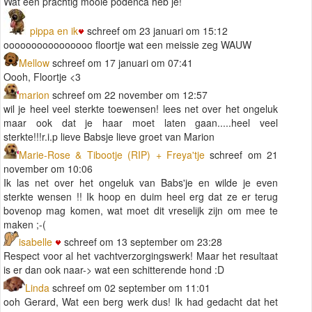
Wat een prachtig mooie podenca heb je!
pippa en ik
schreef om 23 januari om 15:12
oooooooooooooooo floortje wat een meissie zeg WAUW
Mellow
schreef om 17 januari om 07:41
Oooh, Floortje <3
marion
schreef om 22 november om 12:57
wil je heel veel sterkte toewensen! lees net over het ongeluk
maar ook dat je haar moet laten gaan.....heel veel
sterkte!!!r.i.p lieve Babsje lieve groet van Marion
Marie-Rose & Tibootje (RIP) + Freya'tje
schreef om 21
november om 10:06
Ik las net over het ongeluk van Babs'je en wilde je even
sterkte wensen !! Ik hoop en duim heel erg dat ze er terug
bovenop mag komen, wat moet dit vreselijk zijn om mee te
maken ;-(
isabelle
schreef om 13 september om 23:28
Respect voor al het vachtverzorgingswerk! Maar het resultaat
is er dan ook naar-> wat een schitterende hond :D
Linda
schreef om 02 september om 11:01
ooh Gerard, Wat een berg werk dus! Ik had gedacht dat het