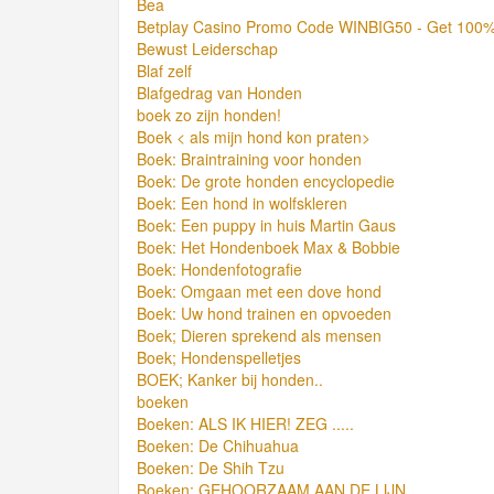
Bea
Betplay Casino Promo Code WINBIG50 - Get 100% 
Bewust Leiderschap
Blaf zelf
Blafgedrag van Honden
boek zo zijn honden!
Boek < als mijn hond kon praten>
Boek: Braintraining voor honden
Boek: De grote honden encyclopedie
Boek: Een hond in wolfskleren
Boek: Een puppy in huis Martin Gaus
Boek: Het Hondenboek Max & Bobbie
Boek: Hondenfotografie
Boek: Omgaan met een dove hond
Boek: Uw hond trainen en opvoeden
Boek; Dieren sprekend als mensen
Boek; Hondenspelletjes
BOEK; Kanker bij honden..
boeken
Boeken: ALS IK HIER! ZEG .....
Boeken: De Chihuahua
Boeken: De Shih Tzu
Boeken: GEHOORZAAM AAN DE LIJN