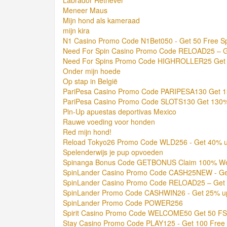
Meneer Maus
Mijn hond als kameraad
mijn kira
N1 Casino Promo Code N1Bet050 - Get 50 Free S
Need For Spin Casino Promo Code RELOAD25 – G
Need For Spins Promo Code HIGHROLLER25 Get 10
Onder mijn hoede
Op stap in België
PariPesa Casino Promo Code PARIPESA130 Get 
PariPesa Casino Promo Code SLOTS130 Get 130
Pin-Up apuestas deportivas Mexico
Rauwe voeding voor honden
Red mijn hond!
Reload Tokyo26 Promo Code WLD256 - Get 40% u
Spelenderwijs je pup opvoeden
Spinanga Bonus Code GETBONUS Claim 100% We
SpinLander Casino Promo Code CASH25NEW - Get
SpinLander Casino Promo Code RELOAD25 – Get 
SpinLander Promo Code CASHWIN26 - Get 25% up
SpinLander Promo Code POWER256
Spirit Casino Promo Code WELCOME50 Get 50 FS
Stay Casino Promo Code PLAY125 - Get 100 Free 