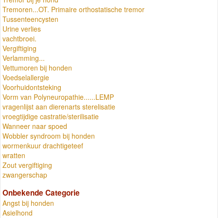
Tremoren...OT. Primaire orthostatische tremor
Tussenteencysten
Urine verlies
vachtbroei.
Vergiftiging
Verlamming...
Vettumoren bij honden
Voedselallergie
Voorhuidontsteking
Vorm van Polyneuropathie......LEMP
vragenlijst aan dierenarts sterelisatie
vroegtijdige castratie/sterilisatie
Wanneer naar spoed
Wobbler syndroom bij honden
wormenkuur drachtigeteef
wratten
Zout vergiftiging
zwangerschap
Onbekende Categorie
Angst bij honden
Asielhond