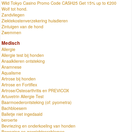
Wild Tokyo Casino Promo Code CASH25 Get 15% up to €200
Wolf tot hond.
Zandvliegen
Ziektekostenverzekering huisdieren
Zintuigen van de hond
Zwemmen
Medisch
Allergie
Allergie test bij honden
Anaalklieren ontsteking
Anamnese
Aqualisme
Artrose bij honden
Artrose en Fortiflex
Artrose/Osteoarthritis en PREVICOX
Artuvetrin Allergie Test
Baarmoederontsteking (of: pyometra)
Bachbloesem
Balletje niet ingedaald
beroerte
Bevriezing en onderkoeling van honden
Beweging en gewrichtsproblemen