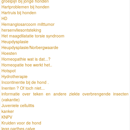
groeipijn bij jonge honden
Hartproblemen bij honden
Hartruis bij honden
HD
Hemangiosarcoom milttumor
hersenvliesontsteking
Het maagdilatatie torsie syndroom
Heupdysplasie
Heupdysplasie/Norbergwaarde
Hoesten
Homeopathie wat is dat...?
Homeopatie hoe werkt het..
Hotspot
Hydrotherapie
Incontinentie bij de hond .
Inenten ? Of toch niet...
informatie over teken en andere ziekte overbrengende insecten
(vakantie)
Juveniele cellulitis
kanker
KNPV
Kruiden voor de hond
legg parthes calve