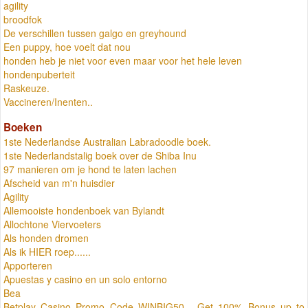
agility
broodfok
De verschillen tussen galgo en greyhound
Een puppy, hoe voelt dat nou
honden heb je niet voor even maar voor het hele leven
hondenpuberteit
Raskeuze.
Vaccineren/Inenten..
Boeken
1ste Nederlandse Australian Labradoodle boek.
1ste Nederlandstalig boek over de Shiba Inu
97 manieren om je hond te laten lachen
Afscheid van m'n huisdier
Agility
Allemooiste hondenboek van Bylandt
Allochtone Viervoeters
Als honden dromen
Als ik HIER roep......
Apporteren
Apuestas y casino en un solo entorno
Bea
Betplay Casino Promo Code WINBIG50 - Get 100% Bonus up to