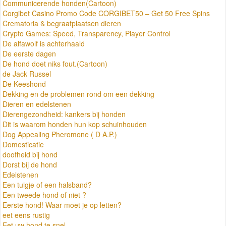
Communicerende honden(Cartoon)
Corgibet Casino Promo Code CORGIBET50 – Get 50 Free Spins
Crematoria & begraafplaatsen dieren
Crypto Games: Speed, Transparency, Player Control
De alfawolf is achterhaald
De eerste dagen
De hond doet niks fout.(Cartoon)
de Jack Russel
De Keeshond
Dekking en de problemen rond om een dekking
Dieren en edelstenen
Dierengezondheid: kankers bij honden
Dit is waarom honden hun kop schuinhouden
Dog Appealing Pheromone ( D A.P.)
Domesticatie
doofheid bij hond
Dorst bij de hond
Edelstenen
Een tuigje of een halsband?
Een tweede hond of niet ?
Eerste hond! Waar moet je op letten?
eet eens rustig
Eet uw hond te snel