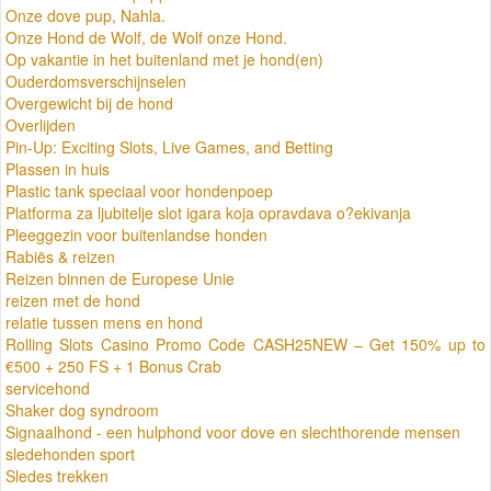
Onze dove pup, Nahla.
Onze Hond de Wolf, de Wolf onze Hond.
Op vakantie in het buitenland met je hond(en)
Ouderdomsverschijnselen
Overgewicht bij de hond
Overlijden
Pin-Up: Exciting Slots, Live Games, and Betting
Plassen in huis
Plastic tank speciaal voor hondenpoep
Platforma za ljubitelje slot igara koja opravdava o?ekivanja
Pleeggezin voor buitenlandse honden
Rabiës & reizen
Reizen binnen de Europese Unie
reizen met de hond
relatie tussen mens en hond
Rolling Slots Casino Promo Code CASH25NEW – Get 150% up to
€500 + 250 FS + 1 Bonus Crab
servicehond
Shaker dog syndroom
Signaalhond - een hulphond voor dove en slechthorende mensen
sledehonden sport
Sledes trekken