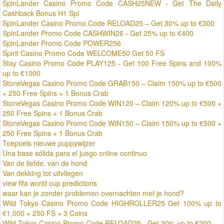
SpinLander Casino Promo Code CASH25NEW - Get The Daily
Cashback Bonus H1 Spi
SpinLander Casino Promo Code RELOAD25 – Get 30% up to €300
SpinLander Promo Code CASHWIN26 - Get 25% up to €400
SpinLander Promo Code POWER256
Spirit Casino Promo Code WELCOME50 Get 50 FS
Stay Casino Promo Code PLAY125 - Get 100 Free Spins and 100%
up to €1000
StoneVegas Casino Promo Code GRAB150 – Claim 150% up to €500
+ 250 Free Spins + 1 Bonus Crab
StoneVegas Casino Promo Code WIN120 – Claim 120% up to €500 +
250 Free Spins + 1 Bonus Crab
StoneVegas Casino Promo Code WIN150 – Claim 150% up to €500 +
250 Free Spins + 1 Bonus Crab
Toepoels nieuwe puppywijzer
Una base sólida para el juego online continuo
Van de liefde, van de hond
Van dekking tot uitvliegen
view fifa world cup predictions
waar kan je zonder problemen overnachten met je hond?
Wild Tokyo Casino Promo Code HIGHROLLER25 Get 100% up to
€1,000 + 250 FS + 3 Coins
Wild Tokyo Casino Promo Code RELOAD25 - Get 30% up to €200