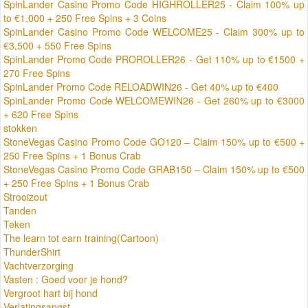
SpinLander Casino Promo Code HIGHROLLER25 - Claim 100% up
to €1,000 + 250 Free Spins + 3 Coins
SpinLander Casino Promo Code WELCOME25 - Claim 300% up to
€3,500 + 550 Free Spins
SpinLander Promo Code PROROLLER26 - Get 110% up to €1500 +
270 Free Spins
SpinLander Promo Code RELOADWIN26 - Get 40% up to €400
SpinLander Promo Code WELCOMEWIN26 - Get 260% up to €3000
+ 620 Free Spins
stokken
StoneVegas Casino Promo Code GO120 – Claim 150% up to €500 +
250 Free Spins + 1 Bonus Crab
StoneVegas Casino Promo Code GRAB150 – Claim 150% up to €500
+ 250 Free Spins + 1 Bonus Crab
Strooizout
Tanden
Teken
The learn tot earn training(Cartoon)
ThunderShirt
Vachtverzorging
Vasten : Goed voor je hond?
Vergroot hart bij hond
Verlatingsangst