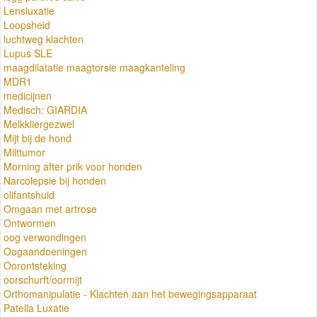
Lensluxatie
Loopsheid
luchtweg klachten
Lupus SLE
maagdilatatie maagtorsie maagkanteling
MDR1
medicijnen
Medisch: GIARDIA
Melkkliergezwel
Mijt bij de hond
Milttumor
Morning after prik voor honden
Narcolepsie bij honden
olifantshuid
Omgaan met artrose
Ontwormen
oog verwondingen
Oogaandoeningen
Oorontsteking
oorschurft/oormijt
Orthomanipulatie - Klachten aan het bewegingsapparaat
Patella Luxatie