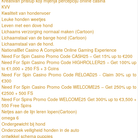
Kreativan pristup koji mijenja percepciju online casina
KVV
Kwaliteit van hondenvoer
Leuke honden weetjes
Leven met een dove hond
Lichaams verzorging normaal maken (Cartoon)
Lichaamstaal van de bange hond (Cartoon)
Lichaamstaal van de hond.
NationalBet Casino A Complete Online Gaming Experience
Need For Spin Casino Promo Code CASH25 – Get 15% up to €200
Need For Spin Casino Promo Code HIGHROLLER25 – Get 100% up
to €1,000 + 250 FS + 3 Coins
Need For Spin Casino Promo Code RELOAD25 - Claim 30% up to
€300
Need For Spin Casino Promo Code WELCOME25 – Get 250% up to
€2500 + 500 FS
Need For Spins Promo Code WELCOME25 Get 300% up to €3,500 +
550 Free Spins
Netjes aan de lijn leren lopen(Cartoon)
omega 6
Ondergewicht bij hond
Onderzoek veiligheid honden in de auto
ontwikkel schema puppies