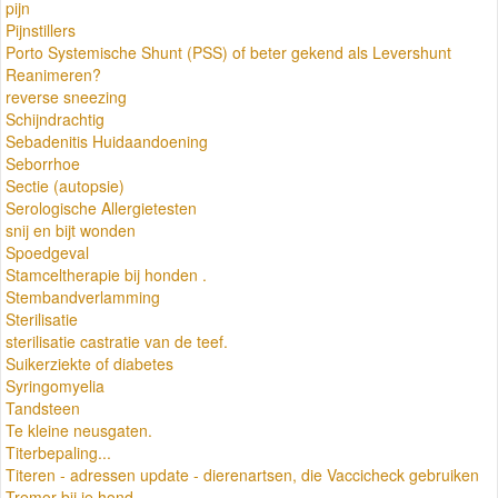
pijn
Pijnstillers
Porto Systemische Shunt (PSS) of beter gekend als Levershunt
Reanimeren?
reverse sneezing
Schijndrachtig
Sebadenitis Huidaandoening
Seborrhoe
Sectie (autopsie)
Serologische Allergietesten
snij en bijt wonden
Spoedgeval
Stamceltherapie bij honden .
Stembandverlamming
Sterilisatie
sterilisatie castratie van de teef.
Suikerziekte of diabetes
Syringomyelia
Tandsteen
Te kleine neusgaten.
Titerbepaling...
Titeren - adressen update - dierenartsen, die Vaccicheck gebruiken
Tremor bij je hond