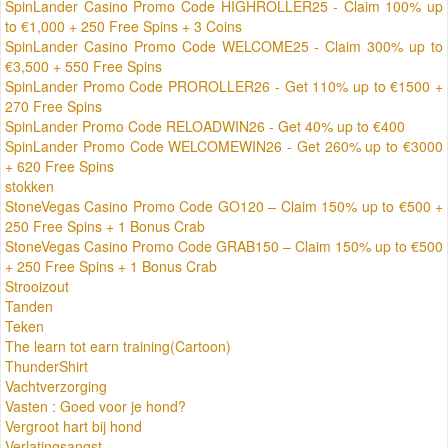
SpinLander Casino Promo Code HIGHROLLER25 - Claim 100% up
to €1,000 + 250 Free Spins + 3 Coins
SpinLander Casino Promo Code WELCOME25 - Claim 300% up to
€3,500 + 550 Free Spins
SpinLander Promo Code PROROLLER26 - Get 110% up to €1500 +
270 Free Spins
SpinLander Promo Code RELOADWIN26 - Get 40% up to €400
SpinLander Promo Code WELCOMEWIN26 - Get 260% up to €3000
+ 620 Free Spins
stokken
StoneVegas Casino Promo Code GO120 – Claim 150% up to €500 +
250 Free Spins + 1 Bonus Crab
StoneVegas Casino Promo Code GRAB150 – Claim 150% up to €500
+ 250 Free Spins + 1 Bonus Crab
Strooizout
Tanden
Teken
The learn tot earn training(Cartoon)
ThunderShirt
Vachtverzorging
Vasten : Goed voor je hond?
Vergroot hart bij hond
Verlatingsangst