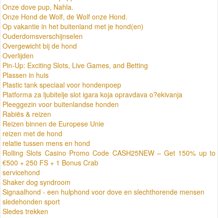
Onze dove pup, Nahla.
Onze Hond de Wolf, de Wolf onze Hond.
Op vakantie in het buitenland met je hond(en)
Ouderdomsverschijnselen
Overgewicht bij de hond
Overlijden
Pin-Up: Exciting Slots, Live Games, and Betting
Plassen in huis
Plastic tank speciaal voor hondenpoep
Platforma za ljubitelje slot igara koja opravdava o?ekivanja
Pleeggezin voor buitenlandse honden
Rabiës & reizen
Reizen binnen de Europese Unie
reizen met de hond
relatie tussen mens en hond
Rolling Slots Casino Promo Code CASH25NEW – Get 150% up to
€500 + 250 FS + 1 Bonus Crab
servicehond
Shaker dog syndroom
Signaalhond - een hulphond voor dove en slechthorende mensen
sledehonden sport
Sledes trekken