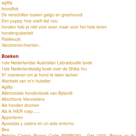
agility
broodfok
De verschillen tussen galgo en greyhound
Een puppy, hoe voelt dat nou
honden heb je niet voor even maar voor het hele leven
hondenpuberteit
Raskeuze.
Vaccineren/Inenten..
Boeken
1ste Nederlandse Australian Labradoodle boek.
1ste Nederlandstalig boek over de Shiba Inu
97 manieren om je hond te laten lachen
Afscheid van m'n huisdier
Agility
Allemooiste hondenboek van Bylandt
Allochtone Viervoeters
Als honden dromen
Als ik HIER roep......
Apporteren
Apuestas y casino en un solo entorno
Bea
Betplay Casino Promo Code WINBIG50 - Get 100% Bonus up to