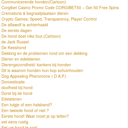
Communicerende honden(Cartoon)
Corgibet Casino Promo Code CORGIBET50 – Get 50 Free Spins
Crematoria & begraafplaatsen dieren
Crypto Games: Speed, Transparency, Player Control
De alfawolf is achterhaald
De eerste dagen
De hond doet niks fout.(Cartoon)
de Jack Russel
De Keeshond
Dekking en de problemen rond om een dekking
Dieren en edelstenen
Dierengezondheid: kankers bij honden
Dit is waarom honden hun kop schuinhouden
Dog Appealing Pheromone ( D A.P.)
Domesticatie
doofheid bij hond
Dorst bij de hond
Edelstenen
Een tuigje of een halsband?
Een tweede hond of niet ?
Eerste hond! Waar moet je op letten?
eet eens rustig
Eet uw hond te snel