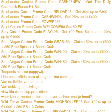
SpinLander Casino Promo Code CASH25NEW - Get The Daily
Cashback Bonus H1 Spi
SpinLander Casino Promo Code RELOAD25 – Get 30% up to €300
SpinLander Promo Code CASHWIN26 - Get 25% up to €400
SpinLander Promo Code POWER256
Spirit Casino Promo Code WELCOME50 Get 50 FS
Stay Casino Promo Code PLAY125 - Get 100 Free Spins and 100%
up to €1000
StoneVegas Casino Promo Code GRAB150 – Claim 150% up to €500
+ 250 Free Spins + 1 Bonus Crab
StoneVegas Casino Promo Code WIN120 – Claim 120% up to €500 +
250 Free Spins + 1 Bonus Crab
StoneVegas Casino Promo Code WIN150 – Claim 150% up to €500 +
250 Free Spins + 1 Bonus Crab
Toepoels nieuwe puppywijzer
Una base sólida para el juego online continuo
Van de liefde, van de hond
Van dekking tot uitvliegen
view fifa world cup predictions
waar kan je zonder problemen overnachten met je hond?
Wild Tokyo Casino Promo Code HIGHROLLER25 Get 100% up to
€1,000 + 250 FS + 3 Coins
Wild Tokyo Casino Promo Code RELOAD25 - Get 30% up to €200