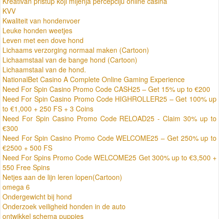
Kreativan pristup koji mijenja percepciju online casina
KVV
Kwaliteit van hondenvoer
Leuke honden weetjes
Leven met een dove hond
Lichaams verzorging normaal maken (Cartoon)
Lichaamstaal van de bange hond (Cartoon)
Lichaamstaal van de hond.
NationalBet Casino A Complete Online Gaming Experience
Need For Spin Casino Promo Code CASH25 – Get 15% up to €200
Need For Spin Casino Promo Code HIGHROLLER25 – Get 100% up
to €1,000 + 250 FS + 3 Coins
Need For Spin Casino Promo Code RELOAD25 - Claim 30% up to
€300
Need For Spin Casino Promo Code WELCOME25 – Get 250% up to
€2500 + 500 FS
Need For Spins Promo Code WELCOME25 Get 300% up to €3,500 +
550 Free Spins
Netjes aan de lijn leren lopen(Cartoon)
omega 6
Ondergewicht bij hond
Onderzoek veiligheid honden in de auto
ontwikkel schema puppies