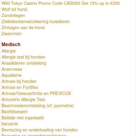
Wild Tokyo Casino Promo Code CASH25 Get 15% up to €200
Wolf tot hond.
Zandvliegen
Ziektekostenverzekering huisdieren
Zintuigen van de hond
Zwemmen
Medisch
Allergie
Allergie test bij honden
Anaalklieren ontsteking
Anamnese
Aqualisme
Artrose bij honden
Artrose en Fortiflex
Artrose/Osteoarthritis en PREVICOX
Artuvetrin Allergie Test
Baarmoederontsteking (of: pyometra)
Bachbloesem
Balletje niet ingedaald
beroerte
Bevriezing en onderkoeling van honden
Beweging en gewrichtsproblemen