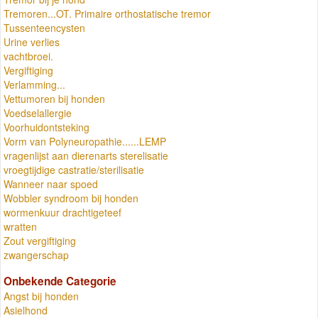
Tremoren...OT. Primaire orthostatische tremor
Tussenteencysten
Urine verlies
vachtbroei.
Vergiftiging
Verlamming...
Vettumoren bij honden
Voedselallergie
Voorhuidontsteking
Vorm van Polyneuropathie......LEMP
vragenlijst aan dierenarts sterelisatie
vroegtijdige castratie/sterilisatie
Wanneer naar spoed
Wobbler syndroom bij honden
wormenkuur drachtigeteef
wratten
Zout vergiftiging
zwangerschap
Onbekende Categorie
Angst bij honden
Asielhond