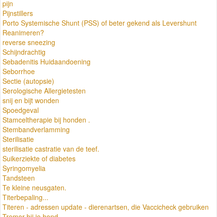
pijn
Pijnstillers
Porto Systemische Shunt (PSS) of beter gekend als Levershunt
Reanimeren?
reverse sneezing
Schijndrachtig
Sebadenitis Huidaandoening
Seborrhoe
Sectie (autopsie)
Serologische Allergietesten
snij en bijt wonden
Spoedgeval
Stamceltherapie bij honden .
Stembandverlamming
Sterilisatie
sterilisatie castratie van de teef.
Suikerziekte of diabetes
Syringomyelia
Tandsteen
Te kleine neusgaten.
Titerbepaling...
Titeren - adressen update - dierenartsen, die Vaccicheck gebruiken
Tremor bij je hond