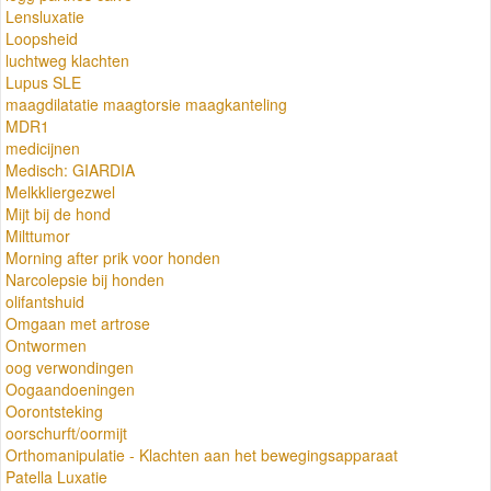
Lensluxatie
Loopsheid
luchtweg klachten
Lupus SLE
maagdilatatie maagtorsie maagkanteling
MDR1
medicijnen
Medisch: GIARDIA
Melkkliergezwel
Mijt bij de hond
Milttumor
Morning after prik voor honden
Narcolepsie bij honden
olifantshuid
Omgaan met artrose
Ontwormen
oog verwondingen
Oogaandoeningen
Oorontsteking
oorschurft/oormijt
Orthomanipulatie - Klachten aan het bewegingsapparaat
Patella Luxatie