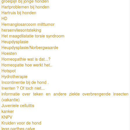
groeipijn bij jonge honden
Hartproblemen bij honden
Hartruis bij honden
HD
Hemangiosarcoom milttumor
hersenvliesontsteking
Het maagdilatatie torsie syndroom
Heupdysplasie
Heupdysplasie/Norbergwaarde
Hoesten
Homeopathie wat is dat...?
Homeopatie hoe werkt het..
Hotspot
Hydrotherapie
Incontinentie bij de hond .
Inenten ? Of toch niet...
informatie over teken en andere ziekte overbrengende insecten
(vakantie)
Juveniele cellulitis
kanker
KNPV
Kruiden voor de hond
legg parthes calve