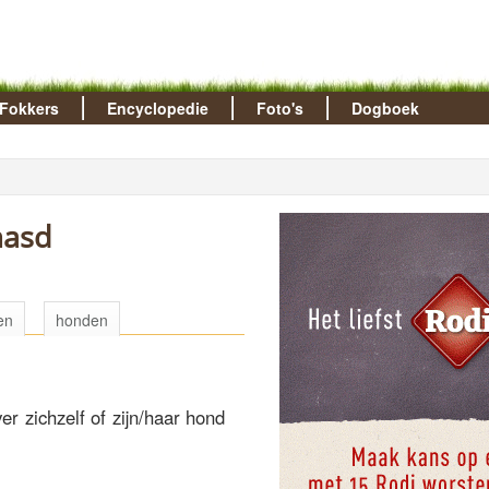
Fokkers
Encyclopedie
Foto's
Dogboek
masd
en
honden
r zichzelf of zijn/haar hond