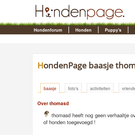
Hondenforum
Honden
Puppy's
HondenPage baasje tho
baasje
foto's
activiteiten
vriend
Over thomasd
thomasd heeft nog geen verhaaltje ove
of honden toegevoegd !