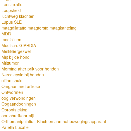
Lensluxatie
Loopsheid
luchtweg klachten
Lupus SLE
maagdilatatie maagtorsie maagkanteling
MDR1
medicijnen
Medisch: GIARDIA
Melkkliergezwel
Mijt bij de hond
Milttumor
Morning after prik voor honden
Narcolepsie bij honden
olifantshuid
Omgaan met artrose
Ontwormen
oog verwondingen
Oogaandoeningen
Oorontsteking
oorschurft/oormijt
Orthomanipulatie - Klachten aan het bewegingsapparaat
Patella Luxatie