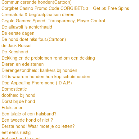
Communicerende honden(Cartoon)
Corgibet Casino Promo Code CORGIBET50 – Get 50 Free Spins
Crematoria & begraafplaatsen dieren
Crypto Games: Speed, Transparency, Player Control
De alfawolf is achterhaald
De eerste dagen
De hond doet niks fout.(Cartoon)
de Jack Russel
De Keeshond
Dekking en de problemen rond om een dekking
Dieren en edelstenen
Dierengezondheid: kankers bij honden
Dit is waarom honden hun kop schuinhouden
Dog Appealing Pheromone ( D A.P.)
Domesticatie
doofheid bij hond
Dorst bij de hond
Edelstenen
Een tuigje of een halsband?
Een tweede hond of niet ?
Eerste hond! Waar moet je op letten?
eet eens rustig
Eet uw hond te snel