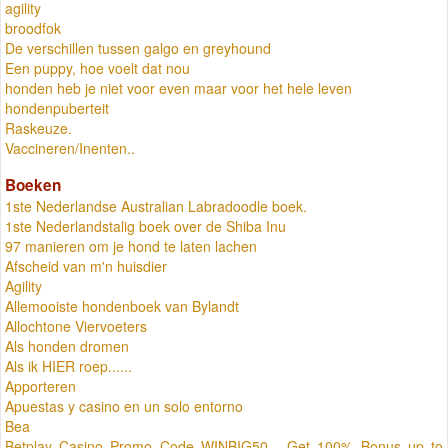
agility
broodfok
De verschillen tussen galgo en greyhound
Een puppy, hoe voelt dat nou
honden heb je niet voor even maar voor het hele leven
hondenpuberteit
Raskeuze.
Vaccineren/Inenten..
Boeken
1ste Nederlandse Australian Labradoodle boek.
1ste Nederlandstalig boek over de Shiba Inu
97 manieren om je hond te laten lachen
Afscheid van m'n huisdier
Agility
Allemooiste hondenboek van Bylandt
Allochtone Viervoeters
Als honden dromen
Als ik HIER roep......
Apporteren
Apuestas y casino en un solo entorno
Bea
Betplay Casino Promo Code WINBIG50 - Get 100% Bonus up to