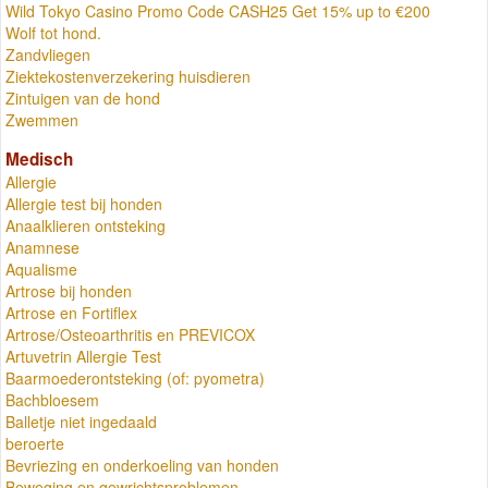
Wild Tokyo Casino Promo Code CASH25 Get 15% up to €200
Wolf tot hond.
Zandvliegen
Ziektekostenverzekering huisdieren
Zintuigen van de hond
Zwemmen
Medisch
Allergie
Allergie test bij honden
Anaalklieren ontsteking
Anamnese
Aqualisme
Artrose bij honden
Artrose en Fortiflex
Artrose/Osteoarthritis en PREVICOX
Artuvetrin Allergie Test
Baarmoederontsteking (of: pyometra)
Bachbloesem
Balletje niet ingedaald
beroerte
Bevriezing en onderkoeling van honden
Beweging en gewrichtsproblemen