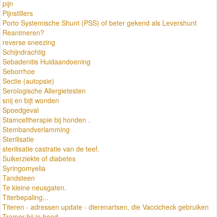
pijn
Pijnstillers
Porto Systemische Shunt (PSS) of beter gekend als Levershunt
Reanimeren?
reverse sneezing
Schijndrachtig
Sebadenitis Huidaandoening
Seborrhoe
Sectie (autopsie)
Serologische Allergietesten
snij en bijt wonden
Spoedgeval
Stamceltherapie bij honden .
Stembandverlamming
Sterilisatie
sterilisatie castratie van de teef.
Suikerziekte of diabetes
Syringomyelia
Tandsteen
Te kleine neusgaten.
Titerbepaling...
Titeren - adressen update - dierenartsen, die Vaccicheck gebruiken
Tremor bij je hond