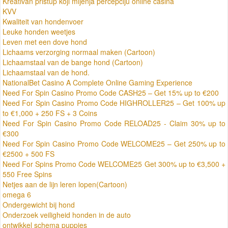
Kreativan pristup koji mijenja percepciju online casina
KVV
Kwaliteit van hondenvoer
Leuke honden weetjes
Leven met een dove hond
Lichaams verzorging normaal maken (Cartoon)
Lichaamstaal van de bange hond (Cartoon)
Lichaamstaal van de hond.
NationalBet Casino A Complete Online Gaming Experience
Need For Spin Casino Promo Code CASH25 – Get 15% up to €200
Need For Spin Casino Promo Code HIGHROLLER25 – Get 100% up
to €1,000 + 250 FS + 3 Coins
Need For Spin Casino Promo Code RELOAD25 - Claim 30% up to
€300
Need For Spin Casino Promo Code WELCOME25 – Get 250% up to
€2500 + 500 FS
Need For Spins Promo Code WELCOME25 Get 300% up to €3,500 +
550 Free Spins
Netjes aan de lijn leren lopen(Cartoon)
omega 6
Ondergewicht bij hond
Onderzoek veiligheid honden in de auto
ontwikkel schema puppies