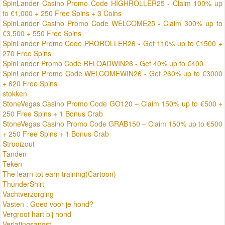
SpinLander Casino Promo Code HIGHROLLER25 - Claim 100% up
to €1,000 + 250 Free Spins + 3 Coins
SpinLander Casino Promo Code WELCOME25 - Claim 300% up to
€3,500 + 550 Free Spins
SpinLander Promo Code PROROLLER26 - Get 110% up to €1500 +
270 Free Spins
SpinLander Promo Code RELOADWIN26 - Get 40% up to €400
SpinLander Promo Code WELCOMEWIN26 - Get 260% up to €3000
+ 620 Free Spins
stokken
StoneVegas Casino Promo Code GO120 – Claim 150% up to €500 +
250 Free Spins + 1 Bonus Crab
StoneVegas Casino Promo Code GRAB150 – Claim 150% up to €500
+ 250 Free Spins + 1 Bonus Crab
Strooizout
Tanden
Teken
The learn tot earn training(Cartoon)
ThunderShirt
Vachtverzorging
Vasten : Goed voor je hond?
Vergroot hart bij hond
Verlatingsangst