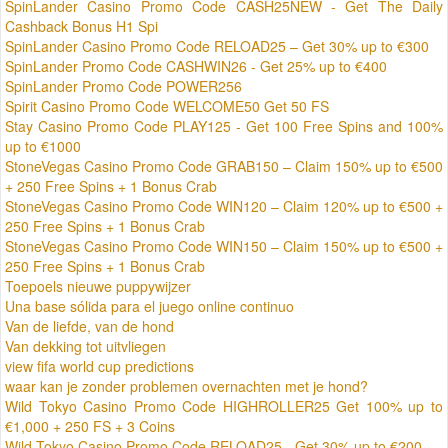
SpinLander Casino Promo Code CASH25NEW - Get The Daily
Cashback Bonus H1 Spi
SpinLander Casino Promo Code RELOAD25 – Get 30% up to €300
SpinLander Promo Code CASHWIN26 - Get 25% up to €400
SpinLander Promo Code POWER256
Spirit Casino Promo Code WELCOME50 Get 50 FS
Stay Casino Promo Code PLAY125 - Get 100 Free Spins and 100%
up to €1000
StoneVegas Casino Promo Code GRAB150 – Claim 150% up to €500
+ 250 Free Spins + 1 Bonus Crab
StoneVegas Casino Promo Code WIN120 – Claim 120% up to €500 +
250 Free Spins + 1 Bonus Crab
StoneVegas Casino Promo Code WIN150 – Claim 150% up to €500 +
250 Free Spins + 1 Bonus Crab
Toepoels nieuwe puppywijzer
Una base sólida para el juego online continuo
Van de liefde, van de hond
Van dekking tot uitvliegen
view fifa world cup predictions
waar kan je zonder problemen overnachten met je hond?
Wild Tokyo Casino Promo Code HIGHROLLER25 Get 100% up to
€1,000 + 250 FS + 3 Coins
Wild Tokyo Casino Promo Code RELOAD25 - Get 30% up to €200