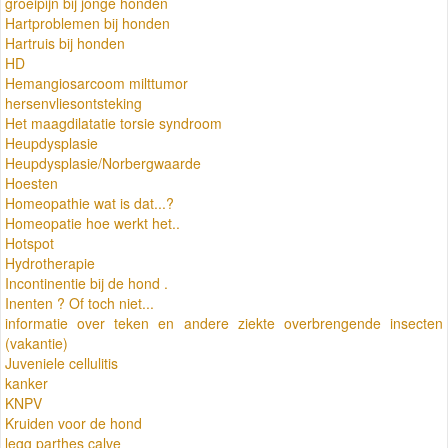
groeipijn bij jonge honden
Hartproblemen bij honden
Hartruis bij honden
HD
Hemangiosarcoom milttumor
hersenvliesontsteking
Het maagdilatatie torsie syndroom
Heupdysplasie
Heupdysplasie/Norbergwaarde
Hoesten
Homeopathie wat is dat...?
Homeopatie hoe werkt het..
Hotspot
Hydrotherapie
Incontinentie bij de hond .
Inenten ? Of toch niet...
informatie over teken en andere ziekte overbrengende insecten
(vakantie)
Juveniele cellulitis
kanker
KNPV
Kruiden voor de hond
legg parthes calve