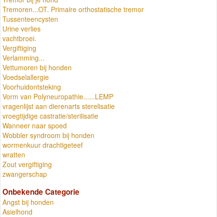
Tremoren...OT. Primaire orthostatische tremor
Tussenteencysten
Urine verlies
vachtbroei.
Vergiftiging
Verlamming...
Vettumoren bij honden
Voedselallergie
Voorhuidontsteking
Vorm van Polyneuropathie......LEMP
vragenlijst aan dierenarts sterelisatie
vroegtijdige castratie/sterilisatie
Wanneer naar spoed
Wobbler syndroom bij honden
wormenkuur drachtigeteef
wratten
Zout vergiftiging
zwangerschap
Onbekende Categorie
Angst bij honden
Asielhond