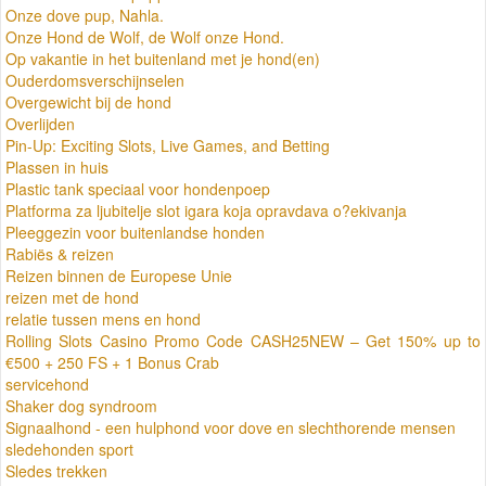
Onze dove pup, Nahla.
Onze Hond de Wolf, de Wolf onze Hond.
Op vakantie in het buitenland met je hond(en)
Ouderdomsverschijnselen
Overgewicht bij de hond
Overlijden
Pin-Up: Exciting Slots, Live Games, and Betting
Plassen in huis
Plastic tank speciaal voor hondenpoep
Platforma za ljubitelje slot igara koja opravdava o?ekivanja
Pleeggezin voor buitenlandse honden
Rabiës & reizen
Reizen binnen de Europese Unie
reizen met de hond
relatie tussen mens en hond
Rolling Slots Casino Promo Code CASH25NEW – Get 150% up to
€500 + 250 FS + 1 Bonus Crab
servicehond
Shaker dog syndroom
Signaalhond - een hulphond voor dove en slechthorende mensen
sledehonden sport
Sledes trekken