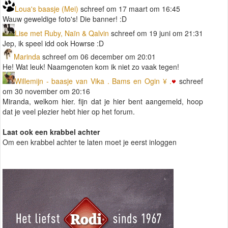
Loua's baasje (Mei)
schreef om 17 maart om 16:45
Wauw geweldige foto's! Die banner! :D
Lise met Ruby, Naïn & Qalvin
schreef om 19 juni om 21:31
Jep, ik speel idd ook Howrse :D
Marinda
schreef om 06 december om 20:01
He! Wat leuk! Naamgenoten kom ik niet zo vaak tegen!
Willemijn - baasje van Vika . Bams en Ogin ¥ .
schreef
om 30 november om 20:16
Miranda, welkom hier. fijn dat je hier bent aangemeld, hoop
dat je veel plezier hebt hier op het forum.
Laat ook een krabbel achter
Om een krabbel achter te laten moet je eerst inloggen