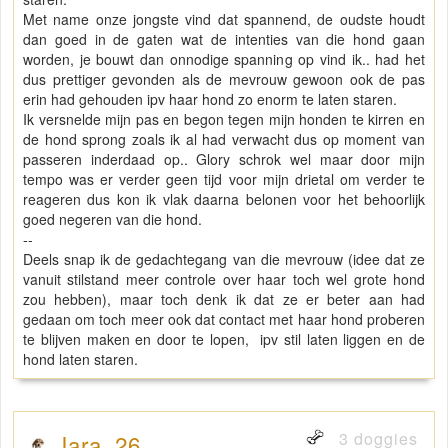
Met name onze jongste vind dat spannend, de oudste houdt
dan goed in de gaten wat de intenties van die hond gaan
worden, je bouwt dan onnodige spanning op vind ik.. had het
dus prettiger gevonden als de mevrouw gewoon ook de pas
erin had gehouden ipv haar hond zo enorm te laten staren.
Ik versnelde mijn pas en begon tegen mijn honden te kirren en
de hond sprong zoals ik al had verwacht dus op moment van
passeren inderdaad op.. Glory schrok wel maar door mijn
tempo was er verder geen tijd voor mijn drietal om verder te
reageren dus kon ik vlak daarna belonen voor het behoorlijk
goed negeren van die hond.
--
Deels snap ik de gedachtegang van die mevrouw (idee dat ze
vanuit stilstand meer controle over haar toch wel grote hond
zou hebben), maar toch denk ik dat ze er beter aan had
gedaan om toch meer ook dat contact met haar hond proberen
te blijven maken en door te lopen, ipv stil laten liggen en de
hond laten staren.
3 doggies
Jara_26