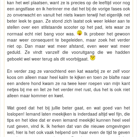
kan het wel plaatsen, want ze is precies op de leeftijd voor nog
een angstfase en ik herinner me dat het bij de vorige fases ook
zo onverwacht en vanuit het niets kwam terwijl het eigenlijk net
beter leek te gaan. Ze stond zich laatst ook weer lekker aan te
stellen over een stilstaande scooter op het pad, iets waar ze
normaal echt niet bang voor was.
Ik probeer het gewoon
maar weer consequent te begeleiden, maar zoek het verder
niet op. Dan maar wat meer afstand, even weer wat meer
geduld. Ze vindt vanzelf die vooruitgang die we hadden
geboekt wel weer terug als dit voorbijgaat.
En verder zag ze vanochtend een kat waarbij ze er zelf voor
koos om alleen maar heel kalm te kijken en toen ze blafte naar
een andere hond kwam ze na twee keer roepen van mijn kant
netjes bij me en liet ze het verder met rust, dus het is ook niet
alleen maar kommer en kwel.
Wat goed dat het bij jullie beter gaat, en wat goed van het
loslopen! Iemand laten meekijken is inderdaad altijd wel fijn, die
tips en het idee dat er even iemand meekijkt kunnen heel veel
rust geven, vind ik. Ik herken dat van die nieuwe omgevingen
wel, hier is het ook vaak helpend om haar even de tijd te geven