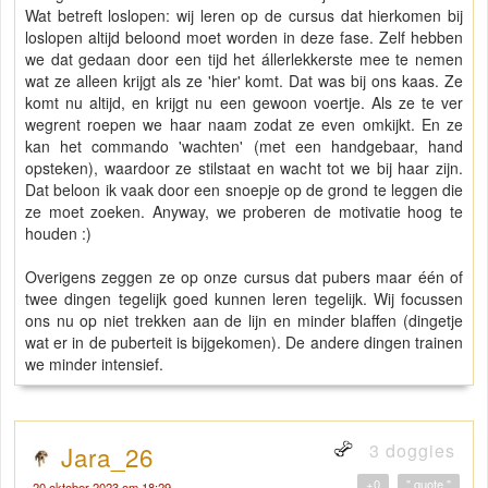
Wat betreft loslopen: wij leren op de cursus dat hierkomen bij
loslopen altijd beloond moet worden in deze fase. Zelf hebben
we dat gedaan door een tijd het állerlekkerste mee te nemen
wat ze alleen krijgt als ze 'hier' komt. Dat was bij ons kaas. Ze
komt nu altijd, en krijgt nu een gewoon voertje. Als ze te ver
wegrent roepen we haar naam zodat ze even omkijkt. En ze
kan het commando 'wachten' (met een handgebaar, hand
opsteken), waardoor ze stilstaat en wacht tot we bij haar zijn.
Dat beloon ik vaak door een snoepje op de grond te leggen die
ze moet zoeken. Anyway, we proberen de motivatie hoog te
houden :)
Overigens zeggen ze op onze cursus dat pubers maar één of
twee dingen tegelijk goed kunnen leren tegelijk. Wij focussen
ons nu op niet trekken aan de lijn en minder blaffen (dingetje
wat er in de puberteit is bijgekomen). De andere dingen trainen
we minder intensief.
3 doggies
Jara_26
+0
" quote "
20 oktober 2023 om 18:29