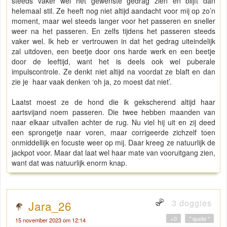
steeds vaker wel het gewenste gedrag zien en blijft dan
helemaal stil. Ze heeft nog niet altijd aandacht voor mij op zo’n
moment, maar wel steeds langer voor het passeren en sneller
weer na het passeren. En zelfs tijdens het passeren steeds
vaker wel. Ik heb er vertrouwen in dat het gedrag uiteindelijk
zal uitdoven, een beetje door ons harde werk en een beetje
door de leeftijd, want het is deels ook wel puberale
impulscontrole. Ze denkt niet altijd na voordat ze blaft en dan
zie je haar vaak denken ‘oh ja, zo moest dat niet’.
Laatst moest ze de hond die ik gekscherend altijd haar
aartsvijand noem passeren. Die twee hebben maanden van
naar elkaar uitvallen achter de rug. Nu viel hij uit en zij deed
een sprongetje naar voren, maar corrigeerde zichzelf toen
onmiddellijk en focuste weer op mij. Daar kreeg ze natuurlijk de
jackpot voor. Maar dat laat wel haar mate van vooruitgang zien,
want dat was natuurlijk enorm knap.
3 doggies
Jara_26
+0
" quote "
15 november 2023 om 12:14