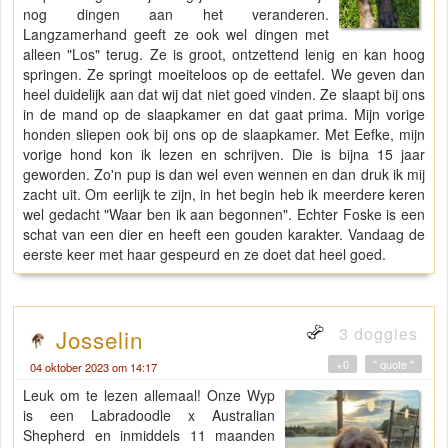
nog dingen aan het veranderen.
Langzamerhand geeft ze ook wel dingen met
alleen "Los" terug. Ze is groot, ontzettend lenig en kan hoog
springen. Ze springt moeiteloos op de eettafel. We geven dan
heel duidelijk aan dat wij dat niet goed vinden. Ze slaapt bij ons
in de mand op de slaapkamer en dat gaat prima. Mijn vorige
honden sliepen ook bij ons op de slaapkamer. Met Eefke, mijn
vorige hond kon ik lezen en schrijven. Die is bijna 15 jaar
geworden. Zo'n pup is dan wel even wennen en dan druk ik mij
zacht uit. Om eerlijk te zijn, in het begin heb ik meerdere keren
wel gedacht "Waar ben ik aan begonnen". Echter Foske is een
schat van een dier en heeft een gouden karakter. Vandaag de
eerste keer met haar gespeurd en ze doet dat heel goed.
3 doggies
Josselin
+0
" quote "
04 oktober 2023 om 14:17
Leuk om te lezen allemaal! Onze Wyp
is een Labradoodle x Australian
Shepherd en inmiddels 11 maanden