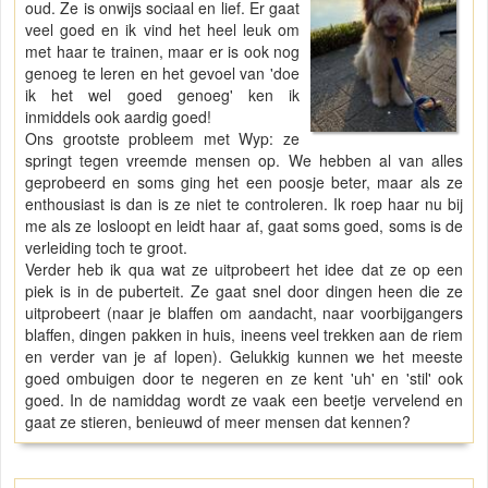
oud. Ze is onwijs sociaal en lief. Er gaat
veel goed en ik vind het heel leuk om
met haar te trainen, maar er is ook nog
genoeg te leren en het gevoel van 'doe
ik het wel goed genoeg' ken ik
inmiddels ook aardig goed!
Ons grootste probleem met Wyp: ze
springt tegen vreemde mensen op. We hebben al van alles
geprobeerd en soms ging het een poosje beter, maar als ze
enthousiast is dan is ze niet te controleren. Ik roep haar nu bij
me als ze losloopt en leidt haar af, gaat soms goed, soms is de
verleiding toch te groot.
Verder heb ik qua wat ze uitprobeert het idee dat ze op een
piek is in de puberteit. Ze gaat snel door dingen heen die ze
uitprobeert (naar je blaffen om aandacht, naar voorbijgangers
blaffen, dingen pakken in huis, ineens veel trekken aan de riem
en verder van je af lopen). Gelukkig kunnen we het meeste
goed ombuigen door te negeren en ze kent 'uh' en 'stil' ook
goed. In de namiddag wordt ze vaak een beetje vervelend en
gaat ze stieren, benieuwd of meer mensen dat kennen?