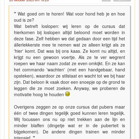
"
Wat goed om te horen! Wat voor hond heb je en hoe
oud is ze?
Wat betreft loslopen: wij leren op de cursus dat
hierkomen bij loslopen altijd beloond moet worden in
deze fase. Zelf hebben we dat gedaan door een tijd het
állerlekkerste mee te nemen wat ze alleen krijgt als ze
'hier' komt. Dat was bij ons kaas. Ze komt nu altijd, en
krijgt nu een gewoon voertje. Als ze te ver wegrent
roepen we haar naam zodat ze even omkijkt. En ze kan
het commando 'wachten' (met een handgebaar, hand
opsteken), waardoor ze stilstaat en wacht tot we bij haar
zijn. Dat beloon ik vaak door een snoepje op de grond te
leggen die ze moet zoeken. Anyway, we proberen de
motivatie hoog te houden
Overigens zeggen ze op onze cursus dat pubers maar
één of twee dingen tegelijk goed kunnen leren tegelijk.
Wij focussen ons nu op niet trekken aan de lijn en
minder blaffen (dingetje wat er in de puberteit is
bijgekomen). De andere dingen trainen we minder
intensief.
"