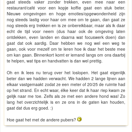
gaat steeds vaker zonder trekken, even mee naar een
restaurant/café voor een kopje koffie gaat een stuk beter.
Nieuwe omgevingen en hoge emoties/opgewondenheid zijn
nog steeds lastig voor haar om mee om te gaan, dan gaat ze
nog steeds erg trekken en is ze onbereikbaar, maar als ik daar
echt de tijd voor neem (dus haar ook de omgeving laten
ontdekken, even landen en daarna wat focuswerk doen) dan
gaat dat ook aardig. Daar hebben we nog wel een weg te
gaan, ook voor mezelf om te leren hoe ik daar het beste mee
om kan gaan. Binnenkort komt er iemand langs om ons daarbij
te helpen, wat tips en handvatten is dan wel prettig.
Oh en ik lees nu terug over het loslopen. Het gaat eigenlijk
beter dan we hadden verwacht. We hadden 2 lange lijnen aan
elkaar vastgemaakt zodat ze een meter of 20/25 de ruimte had
op het strand. En echt waar, élke keer dat ik haar riep kwam ze
gelijk naar me toe. Zelfs als ze met een andere hond was! Zo
lang het overzichtelijk is en ze ons in de gaten kan houden,
gaat dat dus erg goed. :)
Hoe gaat het met de andere pubers?