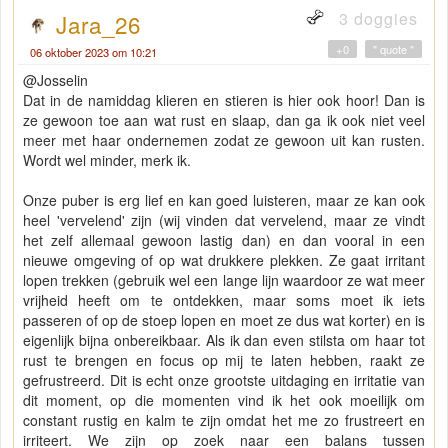
3 doggies
Jara_26
+0
" quote "
06 oktober 2023 om 10:21
@Josselin
Dat in de namiddag klieren en stieren is hier ook hoor! Dan is
ze gewoon toe aan wat rust en slaap, dan ga ik ook niet veel
meer met haar ondernemen zodat ze gewoon uit kan rusten.
Wordt wel minder, merk ik.
Onze puber is erg lief en kan goed luisteren, maar ze kan ook
heel 'vervelend' zijn (wij vinden dat vervelend, maar ze vindt
het zelf allemaal gewoon lastig dan) en dan vooral in een
nieuwe omgeving of op wat drukkere plekken. Ze gaat irritant
lopen trekken (gebruik wel een lange lijn waardoor ze wat meer
vrijheid heeft om te ontdekken, maar soms moet ik iets
passeren of op de stoep lopen en moet ze dus wat korter) en is
eigenlijk bijna onbereikbaar. Als ik dan even stilsta om haar tot
rust te brengen en focus op mij te laten hebben, raakt ze
gefrustreerd. Dit is echt onze grootste uitdaging en irritatie van
dit moment, op die momenten vind ik het ook moeilijk om
constant rustig en kalm te zijn omdat het me zo frustreert en
irriteert. We zijn op zoek naar een balans tussen