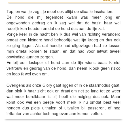
Top, en wat je zegt, je moet ook altijd de situatie inschatten.
De hond die mij tegemoet kwam was meer jong en
opgewonden gedrag en ik zag wel dat de bazin haar wel
redelijk kon houden én dat de hond dus aan de lijn zat.
Vorige keer in de nacht ben ik dus wel van richting veranderd
omdat een kleinere hond behoorlijk wat lijn kreeg en dus ook
zo ging liggen. Als dat hondje had uitgevlogen had ze tussen
mijn drietal komen te staan, en dat had voor ietwat teveel
opwinding kunnen zorgen.
En bij een losloper of hond aan de lijn wiens baas ik niet
vertrouw en gedrag van de hond, dan neem ik ook geen risico
en loop ik wel even om.
--
Overigens als onze Glory gaat liggen of in de staarmodus gaat,
dan blok ik haar zicht ook en draai om net zo lang tot ze weer
wat meer bereikbaar is, zij heeft die neiging dus ook. Maar
komt ook wel een beetje voort merk ik nu omdat best veel
honden dus plots uithalen of uitvallen bij passeren, of nog
irritanter van achter toch nog even aan komen zetten.