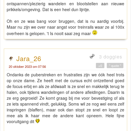
ontspannen/plezierig wandelen en blootstellen aan nieuwe
prikkels/omgeving. Dat is een heel dun lijntje.
Oh en ze was bang voor bruggen, dat is nu aardig voorbij.
Maar nu zijn we over naar angst voor treinrails waar ze al 100x
overheen is gelopen. 't Is nooit saai zeg maar
3 doggies
Jara_26
+0
" quote "
20 oktober 2023 om 07:56
Ondanks de puberstreken en frustraties zijn we óók heel trots
op onze dame. Ze heeft met de cursus echt ontzettend goed
de focus erbij en als ze afdwaalt is ze snel en makkelijk terug te
halen, ook tijdens wandelingen of andere afleidingen. Daarin is
ze erg gegroeid! Ze komt graag bij me voor bevestiging of als
ze iets spannend vindt, gelukkig. Soms wil ze nog wel eens zelf
inspringen (blaffen), maar ook dan stopt ze snel en loopt ze
mee als ik haar mee de andere kant opneem. Hele fijne
vooruitgang dit