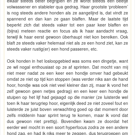
elkaar steeds beter begrijpen en ze wordt steeds een beetje
volwassener en stabieler qua gedrag. Haar grootste ‘probleem’
is nog steeds andere honden als ze aangelijnd is, dat vindt ze
spannend en dan kan ze gaan blaffen. Maar de laatste tijd
beperkt zich dat steeds vaker tot een paar keer blaffen en
(bijna) meteen reactie en focus als ik haar aandacht vraag,
terwijl ik haar eerst gewoon überhaupt niet kon bereiken. Ook
blaft ze steeds vaker helemaal niet als ze een hond ziet, kan ze
steeds vaker rustig(er) een hond passeren, etc.
Ook honden in het losloopgebied was soms een dingetje, want
ze wil nogal enthousiast op ze af sprinten. Dat mocht van mij
niet meer nadat ze een keer een hondje omver had gebeukt
omdat ze niet op tijd kon stoppen (was verder niks aan de hand
hoor, hondje was ook niet veel kleiner dan zij, maar ik vond het
zelf gewoon geen netjes gedrag) en een keer een hondje de
stuipen op het lijf had gejaagd op die manier (ze luisterde wel
toen ik haar terugriep hoor, eigenlijk deed ze niet zoveel fout en
luisterde ze juist boven verwachting goed op dat moment door
zelfs middenin haar sprint terug te komen, maar ik vond dat
dus gewoon niet prettig). Bovendien kwam ze doordat het
eerder wel mocht in een soort hyperfocus zodra ze een andere
hond zag, en had ik niks meer te zeggen, dus terugroepen om