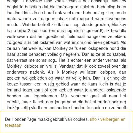
beetje in dezelfde fase zoals Octavia het beschrijft. Monkey
begint te beseffen dat blaffen/reageren niet de bedoeling is en
laat inmiddels in de buurt ook veel meer beheersing zien, en de
mate waarin ze reageert als ze al reageert wordt eveneens
minder. Wat dat betreft zie ik haar nog steeds groeien, Monkey
is nu bijna 2 jaar oud (en dus nog niet uitgeleerd!). Ik heb alle
vertrouwen dat het goedkomt, helemaal aangezien ze elders
zo goed is in het loslaten van wat er om ons heen gebeurt. Als
ze aan het werk is, kan Monkey zelfs een loslopende hond die
haar actief benadert volledig negeren. Dan is ze al zo stabiel,
dat verrast me soms nog.. Het is echter een ander verhaal als
Monkey losloopt en vrij is. Vandaar dat ik ook zoveel over dit
onderwerp nadenk. Als ik Monkey wil laten loslopen, dan
zoeken we gebieden op waar dit veilig kan. Dan is er nog de
keuze tussen een rustig gebied waar de kans klein is dat je
iemand tegenkomt of een gebied waar je andere loslopende
honden kan tegenkomen. Mijn voorkeur gaat uit naar het
eerste, maar ik heb een jonge hond die het af en toe ook erg
leuk/gezellig vindt om met andere honden te spelen en ze heeft
geen vast speelmaatje. Nu ben ik zoekende naar wat wijsheid
De HondenPage maakt gebruik van cookies.
info
/
verbergen en
is als het gaat om je hond ruimte te geven om met andere
toestaan
honden te spelen. Want lopen we een losloopgebied in, dan
moet je maar net mazzel hebben dat er een hond loopt met wie