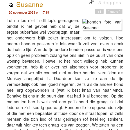
3 doggies
Susanne
+1
" quote "
20 november 2023 om 17:19
Tot nu toe niet in dit topic gereageerd
omdat ik het gevoel heb dat wij de
ergste puberfase wel voorbij zijn, maar
het onderwerp blijft zeker interessant om te volgen. Hoe
andere honden passeren is iets waar ik zelf veel overna denk
de laatste tijd. Aan de lijn andere honden passeren is voor ons
op zich geen probleem zolang we ons niet in de buurt van onze
woning bevinden. Hoewel ik het nooit volledig heb kunnen
voorkomen, heb ik er over het algemeen voor proberen te
zorgen dat we alle contact met andere honden vermijden als
Monkey aangelijnd is. Daardoor kan ze ze aan de lijn
vermoedelijk ook heel goed negeren, zelfs als de andere hond
heel erg opgewonden is (wat ik best knap van haar vind).
Behalve bij ons in de buurt dan, dat had ik al benoemd. Op die
momenten heb ik wel echt een politiehond die graag ziet dat
iedereen zich keurig gedraagt. Honden die te opgewonden zijn
of die met een bepaalde attitude door de straat lopen, of zelfs
mensen die zich luid of raar gedragen (of heel erg stinken),
daar wilt Monkey toch graag iets van zeggen. We zitten nu een