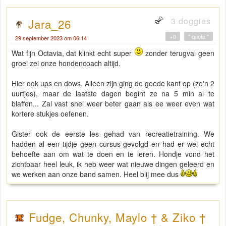
3 doggies
Jara_26
+0
" quote "
29 september 2023 om 06:14
Wat fijn Octavia, dat klinkt echt super
zonder terugval geen
groei zei onze hondencoach altijd.
Hier ook ups en dows. Alleen zijn ging de goede kant op (zo'n 2
uurtjes), maar de laatste dagen begint ze na 5 min al te
blaffen... Zal vast snel weer beter gaan als ee weer even wat
kortere stukjes oefenen.
Gister ook de eerste les gehad van recreatietraining. We
hadden al een tijdje geen cursus gevolgd en had er wel echt
behoefte aan om wat te doen en te leren. Hondje vond het
zichtbaar heel leuk, ik heb weer wat nieuwe dingen geleerd en
we werken aan onze band samen. Heel blij mee dus
Fudge, Chunky, Maylo † & Ziko †