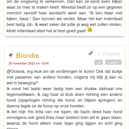
om de omgeving te verkennen. Dan kan ze eerst even kijken
waar ze mee te maken heeft. Meestal biedt ze op een gegeven
moment vanzelf haar aandacht weer aan. "Ik ben klaar met
kijken, baas." Dan kunnen we verder. Maar het kan inderdaad
best lastig zijn. Ik weet zeker dat jullie je weg wel zullen vinden,
klinkt inderdaad alsof het al best goed gaat!
3 doggies
Blondie
+0
" quote "
20 november 2023 om 10:04
@Octavia, erg leuk om de vorderingen te lezen! Ook dat stukje
met passeren van andere honden, volgens mij blijf jij dan nu
wel in beweging?
Ik vond het laatst weer lastig toen een drukke dalmaat ons
tegemoetkwam, ik zag haar al druk doen richting een andere
hond (opspringen richting die hond, en blijven springen) en
daarna legde ze de focus op onze honden.
Ik liet mijn trio links van me lopen, de bazin deed haar hond
vervolgens ook goed links maar besloot toen stil te gaan staan,
waarop de hond alleen maar lager ging liggen en echt ging
staren.