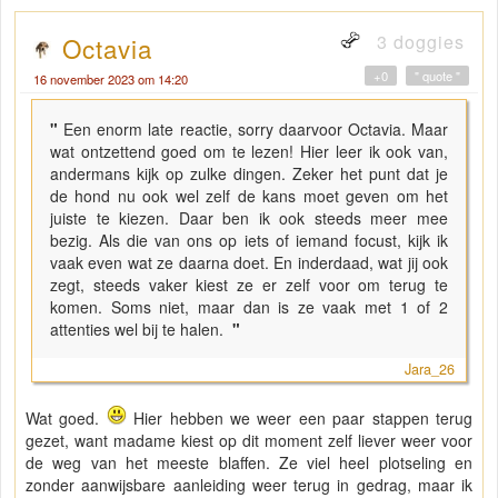
3 doggies
Octavia
+0
" quote "
16 november 2023 om 14:20
"
Een enorm late reactie, sorry daarvoor Octavia. Maar
wat ontzettend goed om te lezen! Hier leer ik ook van,
andermans kijk op zulke dingen. Zeker het punt dat je
de hond nu ook wel zelf de kans moet geven om het
juiste te kiezen. Daar ben ik ook steeds meer mee
bezig. Als die van ons op iets of iemand focust, kijk ik
vaak even wat ze daarna doet. En inderdaad, wat jij ook
zegt, steeds vaker kiest ze er zelf voor om terug te
komen. Soms niet, maar dan is ze vaak met 1 of 2
attenties wel bij te halen.
"
Jara_26
Wat goed.
Hier hebben we weer een paar stappen terug
gezet, want madame kiest op dit moment zelf liever weer voor
de weg van het meeste blaffen. Ze viel heel plotseling en
zonder aanwijsbare aanleiding weer terug in gedrag, maar ik