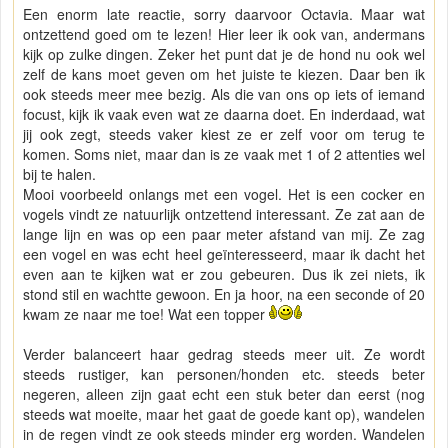
Een enorm late reactie, sorry daarvoor Octavia. Maar wat
ontzettend goed om te lezen! Hier leer ik ook van, andermans
kijk op zulke dingen. Zeker het punt dat je de hond nu ook wel
zelf de kans moet geven om het juiste te kiezen. Daar ben ik
ook steeds meer mee bezig. Als die van ons op iets of iemand
focust, kijk ik vaak even wat ze daarna doet. En inderdaad, wat
jij ook zegt, steeds vaker kiest ze er zelf voor om terug te
komen. Soms niet, maar dan is ze vaak met 1 of 2 attenties wel
bij te halen.
Mooi voorbeeld onlangs met een vogel. Het is een cocker en
vogels vindt ze natuurlijk ontzettend interessant. Ze zat aan de
lange lijn en was op een paar meter afstand van mij. Ze zag
een vogel en was echt heel geïnteresseerd, maar ik dacht het
even aan te kijken wat er zou gebeuren. Dus ik zei niets, ik
stond stil en wachtte gewoon. En ja hoor, na een seconde of 20
kwam ze naar me toe! Wat een topper
Verder balanceert haar gedrag steeds meer uit. Ze wordt
steeds rustiger, kan personen/honden etc. steeds beter
negeren, alleen zijn gaat echt een stuk beter dan eerst (nog
steeds wat moeite, maar het gaat de goede kant op), wandelen
in de regen vindt ze ook steeds minder erg worden. Wandelen