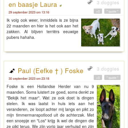
3 doggies
en baasje Laura
+0
" quote "
29 september 2023 om 13:16
Ik volg ook weer, inmiddels is ze bijna
22 maanden en hier is het ook aan het
zakken. Al blijven terriërs eeuwige
pubers hahaha.
3 doggies
Paul (Eefke † ) Foske
+0
" quote "
30 september 2023 om 23:18
Foske is een Hollandse Herder van nu 9
maanden. Soms luistert ze goed, soms denkt ze
"Bekijk het maar". Wat ze ook doet is dingen
stelen. Ik was laatst in huis iets aan het
veranderen, ze loopt achter mij langs en pikt zo
mijn timmermanspotlood uit de achterzak. Met
een snoepje en "Los" krijg ik wel de dingen die
ze pikt terug. We zijn vorig jaar verhuisd en zijn