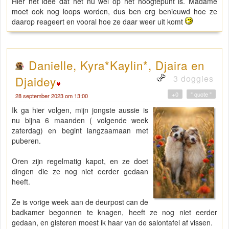
Hier het idee dat het nu wel op het hoogtepunt is. Madame
moet ook nog loops worden, dus ben erg benieuwd hoe ze
daarop reageert en vooral hoe ze daar weer uit komt
Danielle, Kyra*Kaylin*, Djaira en
3 doggies
Djaidey
+0
" quote "
28 september 2023 om 13:00
Ik ga hier volgen, mijn jongste aussie is
nu bijna 6 maanden ( volgende week
zaterdag) en begint langzaamaan met
puberen.
Oren zijn regelmatig kapot, en ze doet
dingen die ze nog niet eerder gedaan
heeft.
Ze is vorige week aan de deurpost can de
badkamer begonnen te knagen, heeft ze nog niet eerder
gedaan, en gisteren moest ik haar van de salontafel af vissen.