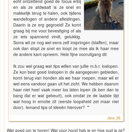
echt ontzettend goed de focus erbij
en als ze afdwaalt is ze snel en
makkelijk terug te halen, ook tijdens
wandelingen of andere afleidingen.
Daarin is ze erg gegroeid! Ze komt
graag bij me voor bevestiging of als
ze iets spannend vindt, gelukkig.
Soms wil ze nog wel eens zelf inspringen (blaffen), maar
ook dan stopt ze snel en loopt ze mee als ik haar mee
de andere kant opneem. Hele fijne vooruitgang dit
Ik zou wel graag wat tips willen van jullie m.b.t. loslopen.
Ze kon best goed loslopen in de aangegeven gebieden,
komt terug van honden als we haar roepen, maar wil er
wel eens vandoor gaan uit het zicht. We hebben daarom
haar niet heel vaak meer los laten lopen (ik ben dan te
bang dat er wat gebeurt), ook omdat ze de laatste tijd
wat hoog in emotie zit (eerste loopsheid zet maar niet
door). Iemand tips of ideeën hierover?
"
Jara_26
Wat goed om te horen! Wat voor hond heb je en hoe oud is ze?