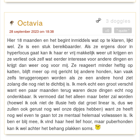
3 doggies
Octavia
+0
" quote "
28 september 2023 om 18:38
Hier 18 maanden en het begint inmiddels wat op te klaren, lijkt
wel. Ze is een stuk bereikbaarder. Als ze ergens door in
hyperfocus gaat kan ik haar er vrij makkelijk weer uit krijgen en
ze verliest ook zelf wat eerder interesse voor andere dingen en
krijgt dan weer oog voor mij. Ze reageert minder heftig op
katten, blijft meer op mij gericht bij andere honden, kan vaak
zelfs teruggeroepen worden als ze een andere hond ziet
zolang die nog niet te dichtbij is. Ik merk echt een groot verschil
want een paar maanden terug waren deze dingen echt nog
ondenkbaar. Ik vermoed dat het alleen maar beter zal worden
(hoewel ik ook niet de illusie heb dat groei linear is, dus we
zullen ook gerust nog wel onze dipjes hebben) want ze heeft
nog wel even te gaan tot ze mentaal helemaal volwassen is. Ik
ben er blij mee, ik vind haar heel lief hoor, maar puberhonden
kan ik wel achter het behang plakken soms.