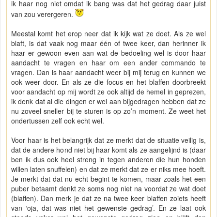
ik haar nog niet omdat ik bang was dat het gedrag daar juist
van zou verergeren.
Meestal komt het erop neer dat ik kijk wat ze doet. Als ze wel
blaft, is dat vaak nog maar één of twee keer, dan herinner ik
haar er gewoon even aan wat de bedoeling wel is door haar
aandacht te vragen en haar om een ander commando te
vragen. Dan is haar aandacht weer bij mij terug en kunnen we
ook weer door. En als ze die focus en het blaffen doorbreekt
voor aandacht op mij wordt ze ook altijd de hemel in geprezen,
ik denk dat al die dingen er wel aan bijgedragen hebben dat ze
nu zoveel sneller bij te sturen is op zo’n moment. Ze weet het
ondertussen zelf ook echt wel.
Voor haar is het belangrijk dat ze merkt dat de situatie veilig is,
dat de andere hond niet bij haar komt als ze aangelijnd is (daar
ben ik dus ook heel streng in tegen anderen die hun honden
willen laten snuffelen) en dat ze merkt dat ze er niks mee hoeft.
Je merkt dat dat nu echt begint te komen, maar zoals het een
puber betaamt denkt ze soms nog niet na voordat ze wat doet
(blaffen). Dan merk je dat ze na twee keer blaffen zoiets heeft
van ‘oja, dat was niet het gewenste gedrag’. En ze laat ook