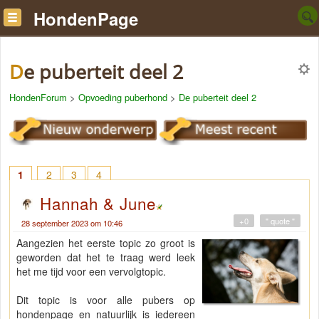
HondenPage
De puberteit deel 2
HondenForum
>
Opvoeding puberhond
>
De puberteit deel 2
1
2
3
4
Hannah & June
+0
" quote "
28 september 2023 om 10:46
Aangezien het eerste topic zo groot is
geworden dat het te traag werd leek
het me tijd voor een vervolgtopic.
Dit topic is voor alle pubers op
hondenpage en natuurlijk is iedereen