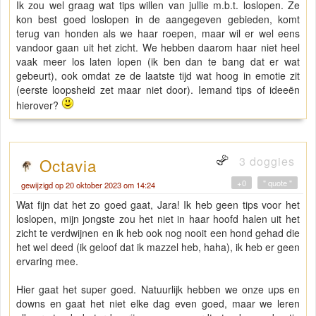
Ik zou wel graag wat tips willen van jullie m.b.t. loslopen. Ze
kon best goed loslopen in de aangegeven gebieden, komt
terug van honden als we haar roepen, maar wil er wel eens
vandoor gaan uit het zicht. We hebben daarom haar niet heel
vaak meer los laten lopen (ik ben dan te bang dat er wat
gebeurt), ook omdat ze de laatste tijd wat hoog in emotie zit
(eerste loopsheid zet maar niet door). Iemand tips of ideeën
hierover?
3 doggies
Octavia
+0
" quote "
gewijzigd op 20 oktober 2023 om 14:24
Wat fijn dat het zo goed gaat, Jara! Ik heb geen tips voor het
loslopen, mijn jongste zou het niet in haar hoofd halen uit het
zicht te verdwijnen en ik heb ook nog nooit een hond gehad die
het wel deed (ik geloof dat ik mazzel heb, haha), ik heb er geen
ervaring mee.
Hier gaat het super goed. Natuurlijk hebben we onze ups en
downs en gaat het niet elke dag even goed, maar we leren